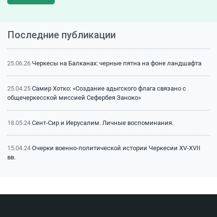
Последние публикации
25.06.26
Черкесы на Балканах: черные пятна на фоне ландшафта
25.04.25
Самир Хотко: «Создание адыгского флага связано с
общечеркесской миссией Сефербея Заноко»
18.05.24
Сент-Сир и Иерусалим. Личные воспоминания.
15.04.24
Очерки военно-политической истории Черкесии XV-XVII
вв.
15.04.24
Битва на Малке (1641 г.): классический пример
феодальной войны
15.04.24
Битва на Малке (1641 г.): историография и источники