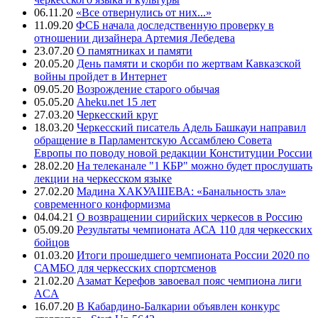
06.11.20
«Все отвернулись от них...»
11.09.20
ФСБ начала доследственную проверку в
отношении дизайнера Артемия Лебедева
23.07.20
О памятниках и памяти
20.05.20
День памяти и скорби по жертвам Кавказской
войны пройдет в Интернет
09.05.20
Возрождение старого обычая
05.05.20
Aheku.net 15 лет
27.03.20
Черкесский круг
18.03.20
Черкесский писатель Адель Башкауи направил
обращение в Парламентскую Ассамблею Совета
Европы по поводу новой редакции Конституции России
28.02.20
На телеканале "1 КБР" можно будет прослушать
лекции на черкесском языке
27.02.20
Мадина ХАКУАШЕВА: «Банальность зла»
современного конформизма
04.04.21
О возвращении сирийских черкесов в Россию
05.09.20
Результаты чемпионата АСА 110 для черкесских
бойцов
01.03.20
Итоги прошедшего чемпионата России 2020 по
САМБО для черкесских спортсменов
21.02.20
Азамат Керефов завоевал пояс чемпиона лиги
ACA
16.07.20
В Кабардино-Балкарии объявлен конкурс