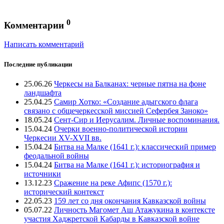
0
Комментарии
Написать комментарий
Последние публикации
25.06.26
Черкесы на Балканах: черные пятна на фоне
ландшафта
25.04.25
Самир Хотко: «Создание адыгского флага
связано с общечеркесской миссией Сефербея Заноко»
18.05.24
Сент-Сир и Иерусалим. Личные воспоминания.
15.04.24
Очерки военно-политической истории
Черкесии XV-XVII вв.
15.04.24
Битва на Малке (1641 г.): классический пример
феодальной войны
15.04.24
Битва на Малке (1641 г.): историография и
источники
13.12.23
Сражение на реке Афипс (1570 г.):
исторический контекст
22.05.23
159 лет со дня окончания Кавказской войны
05.07.22
Личность Магомет Аш Атажукина в контексте
участия Хаджретской Кабарды в Кавказской войне