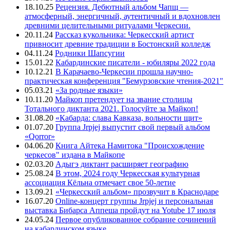
18.10.25
Рецензия. Дебютный альбом Чапщ —
атмосферный, энергичный, аутентичный и вдохновлен
древними целительными ритуалами Черкесии.
20.11.24
Рассказ кукольника: Черкесский артист
привносит древние традиции в Бостонский колледж
04.11.24
Родники Шапсугии
15.01.22
Кабардинские писатели - юбиляры 2022 года
10.12.21
В Карачаево-Черкесии прошла научно-
практическая конференция "Бемурзовские чтения-2021"
05.03.21
«За родные языки»
10.11.20
Майкоп претендует на звание столицы
Тотального диктанта 2021. Голосуйте за Майкоп!
31.08.20
«Кабарда: слава Кавказа, вольности щит»
01.07.20
Группа Jrpjej выпустит свой первый альбом
«Qorror»
04.06.20
Книга Айтека Намитока "Происхождение
черкесов" издана в Майкопе
02.03.20
Адыгэ диктант расширяет географию
25.08.24
В этом, 2024 году Черкесская культурная
ассоциация Кёльна отмечает свое 50-летие
13.09.21
«Черкесский альбом» прозвучит в Краснодаре
16.07.20
Online-концерт группы Jrpjej и персональная
выставка Бибарса Аппеша пройдут на Yotube 17 июля
24.05.24
Первое опубликованное собрание сочинений
на кабардинском языке