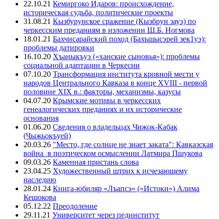
22.10.21
Кемиргоко Идаров: происхождение,
историческая судьба, политические проекты
31.08.21
Кызбурунское сражение (Кызбрун зауэ) по
черкесским преданиям в изложении Ш.Б. Ногмова
18.01.21
Бахчисарайский поход (Бахъшысэрей зек1уэ):
проблемы датировки
16.10.20
Хъаныкъуэ («ханские сыновья»): проблемы
социальной адаптации в Черкесии
07.10.20
Трансформация института кровной мести у
народов Центрального Кавказа в конце XVIII - первой
половине XIX в.: факторы, механизмы, казусы
04.07.20
Крымские мотивы в черкесских
генеалогических преданиях и их исторические
основания
01.06.20
Сведения о владельцах Чижок-Кабак
(Чыжьокъуей)
20.03.26
"Место, где солнце не знает заката": Кавказская
война в поэтическом осмыслении Латмира Пшукова
09.03.26
Каменная пристань слова
23.04.25
Художественный штрих к исчезающему
наследию
28.01.24
Книга-юбиляр «Лъапсэ» («Истоки») Алима
Кешокова
05.12.22
Преодоление
29.11.21
Университет через пединститут