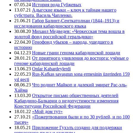
07.05.24
История рода Губжевых
13.07.21
Адыгские языки – ключ к тайнам нашего
субстрата. Василь Чапленко.
21.06.21
Габор Балинт-Сенткатолнаи (1844–1913) и
исследования кабардинского языка
30.08.20
Михаил Медведев: «Черкесская тема вошла в
золотой фонд российской геральдики»
22.04.20
Генофонд убыхов – народа, ушедшего в
историю
04.12.23
Новые грани генома кабардинской лошади
28.01.21
От приятного удивления до восторга: учёные о
геноме кабардинской лошади
13.06.23
Onlar Kabardeylerdi
22.05.23
Rus-Kafkas savaşının sona ermesinin üzerinden 159
yıl geçti
08.06.23
Что роднит Майкоп и далекий эмират Рас-эль-
Ха́йма
13.03.20
Открытое письмо общественных деятелей
Кабардино-Балкарии о недопустимости изменения
Конституции Российской Федерации
18.01.22
«Мой дом тут»
27.10.21
«Пожертвования были и по 30 рублей, и по 100
тысяч»
18.05.21
Приложение Гухэлъ создано для поддержки
черкесского языка и культуры