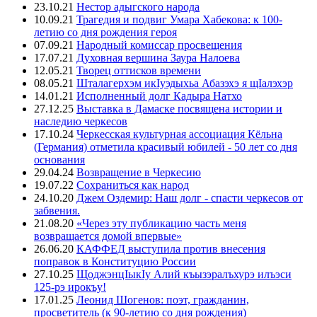
23.10.21
Нестор адыгского народа
10.09.21
Трагедия и подвиг Умара Хабекова: к 100-
летию со дня рождения героя
07.09.21
Народный комиссар просвещения
17.07.21
Духовная вершина Заура Налоева
12.05.21
Творец оттисков времени
08.05.21
Шталагерхэм икIуэдыхьа Абазэхэ я щIалэхэр
14.01.21
Исполненный долг Кадыра Натхо
27.12.25
Выставка в Дамаске посвящена истории и
наследию черкесов
17.10.24
Черкесская культурная ассоциация Кёльна
(Германия) отметила красивый юбилей - 50 лет со дня
основания
29.04.24
Возвращение в Черкесию
19.07.22
Сохраниться как народ
24.10.20
Джем Оздемир: Наш долг - спасти черкесов от
забвения.
21.08.20
«Через эту публикацию часть меня
возвращается домой впервые»
26.06.20
КАФФЕД выступила против внесения
поправок в Конституцию России
27.10.25
ЩоджэнцIыкIу Алий къызэралъхурэ илъэси
125-рэ ирокъу!
17.01.25
Леонид Шогенов: поэт, гражданин,
просветитель (к 90-летию со дня рождения)