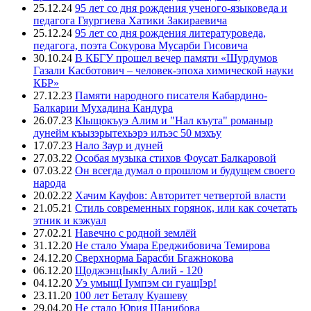
25.12.24
95 лет со дня рождения ученого-языковеда и
педагога Гяургиева Хатики Закираевича
25.12.24
95 лет со дня рождения литературоведа,
педагога, поэта Сокурова Мусарби Гисовича
30.10.24
В КБГУ прошел вечер памяти «Шурдумов
Газали Касботович – человек-эпоха химической науки
КБР»
27.12.23
Памяти народного писателя Кабардино-
Балкарии Мухадина Кандура
26.07.23
Кlыщокъуэ Алим и "Нал къута" романыр
дунейм къызэрытехьэрэ илъэс 50 мэхъу
17.07.23
Нало Заур и дуней
27.03.22
Особая музыка стихов Фоусат Балкаровой
07.03.22
Он всегда думал о прошлом и будущем своего
народа
20.02.22
Хачим Кауфов: Авторитет четвертой власти
21.05.21
Стиль современных горянок, или как сочетать
этник и кэжуал
27.02.21
Навечно с родной землёй
31.12.20
Не стало Умара Ереджибовича Темирова
24.12.20
Сверхнорма Барасби Бгажнокова
06.12.20
ЩоджэнцIыкIу Алий - 120
04.12.20
Уэ умыщI Iумпэм си гуащIэр!
23.11.20
100 лет Беталу Куашеву
29.04.20
Не стало Юрия Шанибова