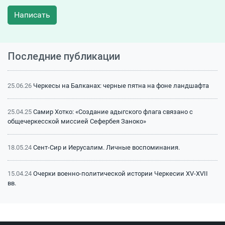
Написать
Последние публикации
25.06.26
Черкесы на Балканах: черные пятна на фоне ландшафта
25.04.25
Самир Хотко: «Создание адыгского флага связано с
общечеркесской миссией Сефербея Заноко»
18.05.24
Сент-Сир и Иерусалим. Личные воспоминания.
15.04.24
Очерки военно-политической истории Черкесии XV-XVII
вв.
15.04.24
Битва на Малке (1641 г.): классический пример
феодальной войны