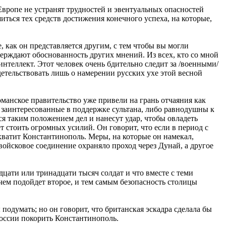
Европе не устранят трудностей и эвентуальных опасностей
шиться тех средств достижения конечного успеха, на которые,
 как он представляется другим, с тем чтобы вы могли
ерждают обоснованность других мнений. Из всех, кто со мной
интеллект. Этот человек очень бдительно следит за /военными/
детельствовать лишь о намерении русских ухе этой весной
оманское правительство уже привели на грань отчаяния как
 заинтересованные в поддержке сультана, либо равнодушны к
ся таким положением дел и нанесут удар, чтобы овладеть
стоить огромных усилий. Он говорит, что если в период с
ахватит Константинополь. Меры, на которые он намекал,
 войсковое соединение охраняло проход через Дунай, а другое
дцати или тринадцати тысяч солдат и что вместе с теми
 чем подойдет второе, и тем самым безопасность столицы
 подумать; но он говорит, что британская эскадра сделала бы
оссии покорить Константинополь.