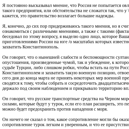
Я постоянно высказывал мнение, что Россия не попытается овл
такого предприятия, или обстоятельства не сложатся так, что у
кажется, это правительство возлагает большие надежды.
Я, конечно, до сих пор придерживаюсь такого мнения, но я сч
ознакомиться с различными мнениями, а также с такими (факт
беседовал по этому вопросу, я выделю одно лицо, которое Ваша
приготовлениями России на юге /о масштабах которых известно 
захватить Константинополь.
Он говорит, что о нынешней слабости и беспомощности султана
опустошения, произведенные чумой, так и убеждение, к котор
судьбе Турции, либо слишком робки, чтобы встать на пути Росс
Константинополем и захватить такую военную позицию, отвоев
сего дня до конца марта не принять некоторых мер военной пре
сводятся к тому, чтобы собрать и сосредоточить двадцатитысяч
держало под своим наблюдением и прикрывало территорию впло
Он говорит, что русские транспортные средства на Черном море
силами, которые будут у турок, если его план расширить, это 
можно будет предохранить против нападения с моря.
Он ничего не сказал о том, какое сопротивление могли бы оказа
сопротивление турок легким и уверенным, и что ее присутст