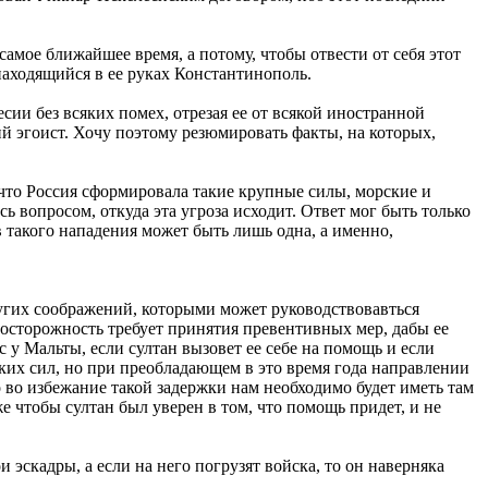
 самое ближайшее время, а потому, чтобы отвести от себя этот
находящийся в ее руках Константинополь.
ии без всяких помех, отрезая ее от всякой иностранной
ий эгоист. Хочу поэтому резюмировать факты, на которых,
 что Россия сформировала такие крупные силы, морские и
сь вопросом, откуда эта угроза исходит. Ответ мог быть только
в такого нападения может быть лишь одна, а именно,
ругих соображений, которыми может руководствовавться
, осторожность требует принятия превентивных мер, дабы ее
 у Мальты, если султан вызовет ее себе на помощь и если
ских сил, но при преобладающем в это время года направлении
то во избежание такой задержки нам необходимо будет иметь там
е чтобы султан был уверен в том, что помощь придет, и не
 эскадры, а если на него погрузят войска, то он наверняка