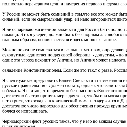
полностью перечеркнул цели и намерения первого и сделал ег
У России не может быть сомнений в том,что все это может быть 
сильный, если не смертельный удар, ей надо загородиться щит
Я не оспариваю жизненной важности для России быть полной хо
помощи. Это, я уверен, должно быть бесспорным для любого по
главным образом, основывается все здесь мною сказанное.
Можно почти не сомневаться в реальных мотивах, определяющи
сухопутные, единственно для своей обороны, - допустим, - но п
один: эта угроза исходит от Англии, но Англия может напасать
овладение Константинополем, Если же это так,т о разве, Росс
Я счел нужным представить Вашей Светлости эти замечания не 
русское правительство. Должен сказать, однако, что если така
избежать. Я считаю, что временно безопасность /Константинопо
достаточно быстро принять меры для того, чтобы она могла пр
ветра риск, что эскадра в критический момент задержится в Да
достаточное число пароходов для обеспечения прохода крупных 
боялся ее испрашивать.
Черноморский флот русских таков, что у него во всяком случае
будет уничтожен.