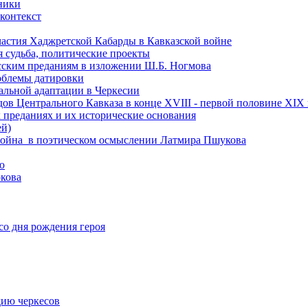
чники
 контекст
астия Хаджретской Кабарды в Кавказской войне
 судьба, политические проекты
есским преданиям в изложении Ш.Б. Ногмова
роблемы датировки
альной адаптации в Черкесии
ов Центрального Кавказа в конце XVIII - первой половине XIX 
 преданиях и их исторические основания
ей)
ая война в поэтическом осмыслении Латмира Пшукова
ю
кова
со дня рождения героя
дию черкесов