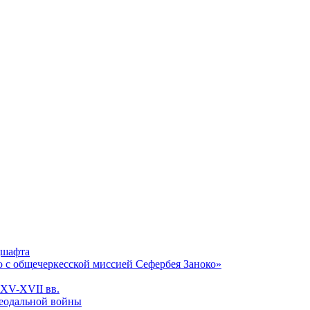
дшафта
о с общечеркесской миссией Сефербея Заноко»
 XV-XVII вв.
феодальной войны