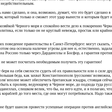
о недействительным.
нами сделано, и она, возможно, думает, что это будет сделано в
ом, который только и сможет этот удар вынести и которым будет 
зяйкой Черного моря и спокойно вести дело к покорению Черкес
литика, если только он не круглый невежда, простак или крайн
х поведение правительства в Санкт-Петербурге: могут сказать,
отом она осознала наличие угрозы для нее и, естественно, задала
 на Россию только через Дарданеллы и Босфор, а гарантия проти
ия не может посчитать необходимым получить эту гарантию!
беря на себя смелости судить об их правильности или о силе д
я большая беда, как захват Константинополя /русскими/ возможна
ля/ вполне может обеспечить британская эскадра, стоящая сейчас
ибыть к проливу, ведующему в Черное море, до подхода туда рус
рданеллах, слишком велик, что бы, на него идти, и я полагаю, ч
кораблей до того места, где они могут потребоваться. Надо такж
 не будет шансов провести успешные операции против английскои