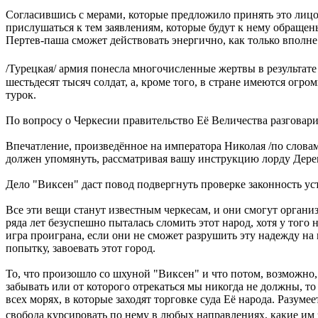
Согласившись с мерами, которые предложило принять это лицо 
прислушаться к тем заявлениям, которые будут к нему обращены
Пертев-паша сможет действовать энергично, как только вполне 
/Турецкая/ армия понесла многочисленные жертвы в результате
шестьдесят тысяч солдат, а, кроме того, в стране имеются огр
турок.
По вопросу о Черкесии правительство Её Величества разговар
Впечатление, произведённое на императора Николая /по словам
должен упомянуть, рассматривая вашу инструкцию лорду Дерему
Дело "Виксен" даст повод подвергнуть проверке законность ус
Все эти вещи станут известным черкесам, и они смогут организ
ряда лет безуспешно пыталась сломить этот народ, хотя у того
игра проиграна, если они не сможет разрушить эту надежду на
попытку, завоевать этот город.
То, что произошло со шхуной "Виксен" и что потом, возможно
забывать или от которого отрекаться мы никогда не должны, то
всех морях, в которые заходят торговке суда Её народа. Разум
свобода курсировать по нему в любых направлениях, какие им 