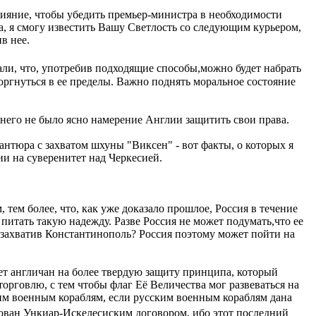
лияние, чтобы убедить премьер-министра в необходимости
ла, я смогу известить Вашу Светлость со следующим курьером,
в нее.
зали, что, употребив подходящие способы,можно будет набрать
торгнуться в ее пределы. Важно поднять моральное состояние
него не было ясно намерение Англии защитить свои права.
нтюра с захватом шхуны "Виксен" - вот факты, о которых я
и на суверенитет над Черкесией.
тем более, что, как уже доказало прошлое, Россия в течение
 питать такую надежду. Разве Россия не может подумать,что ее
к захватив Константинополь? Россия поэтому может пойти на
ет англичан на более твердую защиту принципа, который
торговлю, с тем чтобы флаг Её Величества мог развеваться на
ским военным кораблям, если русским военным кораблям дана
ван Ункиар-Искелесиским договором, ибо этот последний