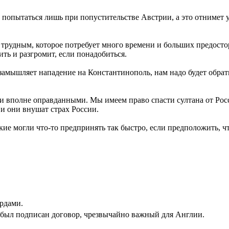
опытаться лишь при попустительстве Австрии, а это отнимет у
 трудным, которое потребует много времени и больших предост
ить и разгромит, если понадобиться.
я замышляет нападение на Константинополь, нам надо будет обрати
 и вполне оправданными. Мы имеем право спасти султана от Ро
 и они внушат страх России.
ие могли что-то предпринять так быстро, если предположить, ч
рдами.
ей был подписан договор, чрезвычайно важный для Англии.