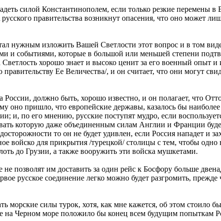
адеть силой Константинополем, если только резкие перемены в 
 \ русского правительства возникнут опасения, что оно может ли
итал нужным изложить Вашей Светлости этот вопрос и в том виде,
ами и событиями, которые в большой или меньшей степени подтв
 Светлость хорошо знает и высоко ценит за его военный опыт и 
правительству Ее Величества/, и он считает, что они могут сви
 России, должно быть, хорошо известно, и он полагает, что Отт
ому оно пришло, что европейские державы, казалось бы наиболее
ии; и, по его мнению, русские поступят мудро, если воспользует
ать которую даже объединенным силам Англии и Франции будет 
досторожности то он не будет удивлен, если Россия нападет и з
ное войско для прикрытия /турецкой/ столицы с тем, чтобы одно
ть до Грузии, а также вооружить эти войска мушкетами.
 не позволят им доставить за один рейс к Босфору больше двена
первое русское соединение легко можно будет разгромить, прежде
ть морские силы турок, хотя, как мне кажется, об этом стоило бы
вие на Черном море положило бы конец всем будущим попыткам Р