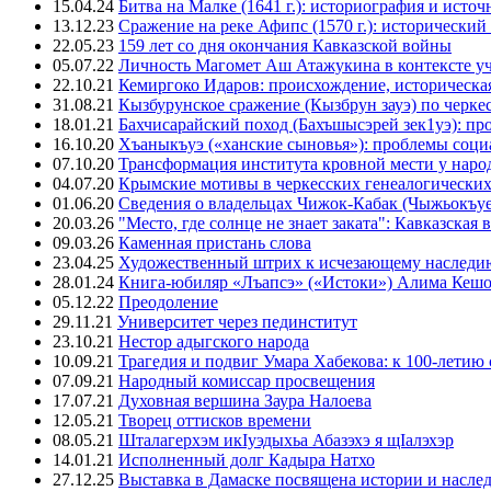
15.04.24
Битва на Малке (1641 г.): историография и исто
13.12.23
Сражение на реке Афипс (1570 г.): исторический
22.05.23
159 лет со дня окончания Кавказской войны
05.07.22
Личность Магомет Аш Атажукина в контексте уч
22.10.21
Кемиргоко Идаров: происхождение, историческая
31.08.21
Кызбурунское сражение (Кызбрун зауэ) по черк
18.01.21
Бахчисарайский поход (Бахъшысэрей зек1уэ): п
16.10.20
Хъаныкъуэ («ханские сыновья»): проблемы соци
07.10.20
Трансформация института кровной мести у народ
04.07.20
Крымские мотивы в черкесских генеалогических
01.06.20
Сведения о владельцах Чижок-Кабак (Чыжьокъу
20.03.26
"Место, где солнце не знает заката": Кавказск
09.03.26
Каменная пристань слова
23.04.25
Художественный штрих к исчезающему наследи
28.01.24
Книга-юбиляр «Лъапсэ» («Истоки») Алима Кешо
05.12.22
Преодоление
29.11.21
Университет через пединститут
23.10.21
Нестор адыгского народа
10.09.21
Трагедия и подвиг Умара Хабекова: к 100-летию 
07.09.21
Народный комиссар просвещения
17.07.21
Духовная вершина Заура Налоева
12.05.21
Творец оттисков времени
08.05.21
Шталагерхэм икIуэдыхьа Абазэхэ я щIалэхэр
14.01.21
Исполненный долг Кадыра Натхо
27.12.25
Выставка в Дамаске посвящена истории и насле