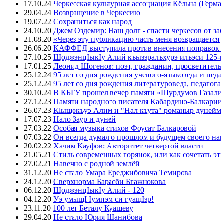
17.10.24
Черкесская культурная ассоциация Кёльна (Герма
29.04.24
Возвращение в Черкесию
19.07.22
Сохраниться как народ
24.10.20
Джем Оздемир: Наш долг - спасти черкесов от за
21.08.20
«Через эту публикацию часть меня возвращается
26.06.20
КАФФЕД выступила против внесения поправок 
27.10.25
ЩоджэнцIыкIу Алий къызэралъхурэ илъэси 125-
17.01.25
Леонид Шогенов: поэт, гражданин, просветитель
25.12.24
95 лет со дня рождения ученого-языковеда и пед
25.12.24
95 лет со дня рождения литературоведа, педагог
30.10.24
В КБГУ прошел вечер памяти «Шурдумов Газали
27.12.23
Памяти народного писателя Кабардино-Балкари
26.07.23
Кlыщокъуэ Алим и "Нал къута" романыр дунейм 
17.07.23
Нало Заур и дуней
27.03.22
Особая музыка стихов Фоусат Балкаровой
07.03.22
Он всегда думал о прошлом и будущем своего на
20.02.22
Хачим Кауфов: Авторитет четвертой власти
21.05.21
Стиль современных горянок, или как сочетать э
27.02.21
Навечно с родной землёй
31.12.20
Не стало Умара Ереджибовича Темирова
24.12.20
Сверхнорма Барасби Бгажнокова
06.12.20
ЩоджэнцIыкIу Алий - 120
04.12.20
Уэ умыщI Iумпэм си гуащIэр!
23.11.20
100 лет Беталу Куашеву
29.04.20
Не стало Юрия Шанибова