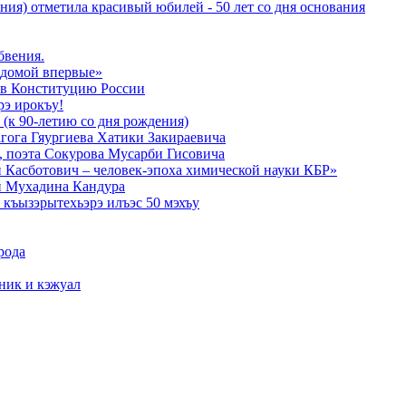
ния) отметила красивый юбилей - 50 лет со дня основания
бвения.
 домой впервые»
в Конституцию России
рэ ирокъу!
 (к 90-летию со дня рождения)
агога Гяургиева Хатики Закираевича
а, поэта Сокурова Мусарби Гисовича
 Касботович – человек-эпоха химической науки КБР»
и Мухадина Кандура
къызэрытехьэрэ илъэс 50 мэхъу
рода
тник и кэжуал