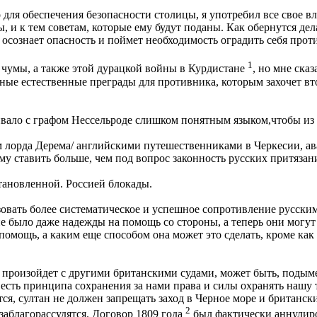
для обеспечения безопасности столицы, я употребил все свое в
, и к тем советам, которые ему будут поданы. Как обернутся де
осознает опасность и поймет необходимость оградить себя проти
1
 чумы, а также этой дурацкой войны в Курдистане
, но мне ска
омные естественные преграды для противника, которым захочет в
ивало с графом Нессельроде слишком понятным языком,чтобы из 
 лорда Дерема/ английскими путешественниками в Черкесии, ава
 ставить больше, чем под вопрос законность русских притязани
тановленной. Россией блокады.
овать более систематическое и успешное сопротивление русским, 
 не было даже надежды на помощь со стороны, а теперь они могут
 помощь, а каким еще способом она может это сделать, кроме ка
, произойдет с другими британскими судами, может быть, подым
 есть принципа сохранения за нами права и силы охранять нашу 
еется, султан не должен запрещать заход в Черное море и британ
2
заблагорассудятся. Договор 1809 года
был фактически аннулиро