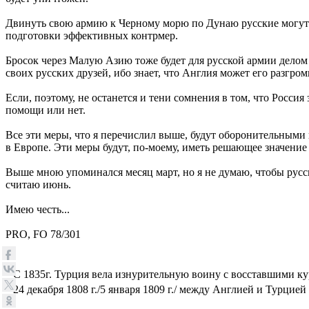
Двинуть свою армию к Черному морю по Дунаю русские могут п
подготовки эффективных контрмер.
Бросок через Малую Азию тоже будет для русской армии делом
своих русских друзей, ибо знает, что Англия может его разгром
Если, поэтому, не останется и тени сомнения в том, что Росси
помощи или нет.
Все эти меры, что я перечислил выше, будут оборонительными
в Европе. Эти меры будут, по-моему, иметь решающее значение
Выше мною упоминался месяц март, но я не думаю, чтобы русск
считаю июнь.
Имею честь...
PRO, FO 78/301
1
С 1835г. Турция вела изнурительную воину с восставшими ку
2
24 декабря 1808 г./5 января 1809 г./ между Англией и Турци