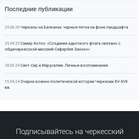
Последние публикации
25.06.26
Черкесы на Балканах: черные пятна на фоне ландшафта
25.04.25
Самир Хотко: «Создание адыгского флага связано с
общечеркесской миссией Сефербея Заноко»
18.05.24
Сент-Сир и Иерусалим. Личные воспоминания.
15.04.24
Очерки военно-политической истории Черкесии XV-XVII
вв.
15.04.24
Битва на Малке (1641 г.): классический пример
феодальной войны
15.04.24
Битва на Малке (1641 г.): историография и источники
Подписывайтесь на черкесский