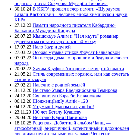
педагога, поэта Сокурова Мусарби Гисовича
30.10.24
В КБГУ прошел вечер памяти «Шурдумов
Газали Касботович – человек-эпоха химической науки
КБР»
27.12.23
Памяти народного писателя Кабардино-
Балкарии Мухадина Кандура
26.07.23
Кlыщокъуэ Алим и "Нал къута" романыр
дунейм къызэрытехьэрэ илъэс 50 мэхъу
17.07.23
Нало Заур и дуней
27.03.22
Особая музыка стихов Фоусат Балкаровой
07.03.22
Он всегда думал о прошлом и будущем своего
народа
20.02.22
Хачим Кауфов: Авторитет четвертой власти
21.05.21
Стиль современных горянок, или как сочетать
этник и кэжуал
27.02.21
Навечно с родной землёй
31.12.20
Не стало Умара Ереджибовича Темирова
24.12.20
Сверхнорма Барасби Бгажнокова
06.12.20
ЩоджэнцIыкIу Алий - 120
04.12.20
Уэ умыщI Iумпэм си гуащIэр!
23.11.20
100 лет Беталу Куашеву
29.04.20
Не стало Юрия Шанибова
18.10.25
Рецензия. Дебютный альбом Чапщ —
атмосферный, энергичный, аутентичный и вдохновлен
древними целительными ритуалами Черкесии.