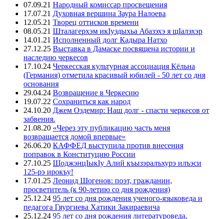
07.09.21
Народный комиссар просвещения
17.07.21
Духовная вершина Заура Налоева
12.05.21
Творец оттисков времени
08.05.21
Шталагерхэм икIуэдыхьа Абазэхэ я щIалэхэр
14.01.21
Исполненный долг Кадыра Натхо
27.12.25
Выставка в Дамаске посвящена истории и
наследию черкесов
17.10.24
Черкесская культурная ассоциация Кёльна
(Германия) отметила красивый юбилей - 50 лет со дня
основания
29.04.24
Возвращение в Черкесию
19.07.22
Сохраниться как народ
24.10.20
Джем Оздемир: Наш долг - спасти черкесов от
забвения.
21.08.20
«Через эту публикацию часть меня
возвращается домой впервые»
26.06.20
КАФФЕД выступила против внесения
поправок в Конституцию России
27.10.25
ЩоджэнцIыкIу Алий къызэралъхурэ илъэси
125-рэ ирокъу!
17.01.25
Леонид Шогенов: поэт, гражданин,
просветитель (к 90-летию со дня рождения)
25.12.24
95 лет со дня рождения ученого-языковеда и
педагога Гяургиева Хатики Закираевича
25.12.24
95 лет со дня рождения литературоведа,