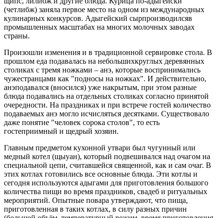
щипс, лилибж и другие блюда. Курица по-адыгейски
(четлибж) заняла первое место на одном из международных
кулинарных конкурсов. Адыгейский сырпроизводилсяв
промышленных масштабах на многих молочных заводах
страны.
Произошли изменения и в традиционной сервировке стола. В
прошлом еда подавалась на небольшихкруглых деревянных
столиках с тремя ножками – анэ, которые воспринимались
чужестранцами как "подносы на ножках". И действительно,
анэподавался (вносился) уже накрытым, при этом разные
блюда подавались на отдельных столиках согласно принятой
очередности. На праздниках и при встрече гостей количество
подаваемых анэ могло исчисляться десятками. Существовало
даже понятие "человек сорока столов", то есть
гостеприимный и щедрый хозяин.
Главным предметом кухонной утвари был чугунный или
медный котел (щыуан), который подвешивался над очагом на
специальной цепи, считавшейся священной, как и сам очаг. В
этих котлах готовились все основные блюда. Эти котлы и
сегодня используются адыгами для приготовления большого
количества пищи во время праздников, свадеб и ритуальных
мероприятий. Опытные повара утверждают, что пища,
приготовленная в таких котлах, в силу разных причин
(большой объём, температурный режим, время приготовления