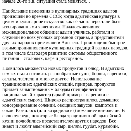
начале 20-го в.в. ситуация стала меняться…
Наибольшие изменения в кулинарных традициях адыгов
произошли во времена СССР, когда адыгейская культура в
целом и кулинарное искусство как её часть перестали быть
изолированными явлениями. Началось активное
межнациональное общение: адыги учились, работали и
служили во всех уголках огромной страны, а представители
других народов приезжали в Адыгею. Происходило быстрое
взаимопроникновение кулинарных традиций разных народов,
в том числе благодаря развитию системы общественного
питания – столовых, кафе и ресторанов.
Появилось множество новых продуктов и блюд. В адыгских
семьях стали готовить разнообразные супы, борщи, вареники,
салаты, тефтели и многое другое. Использование
традиционных адыгейских специй, приправ, продуктов
придаёт заимствованным блюдам специфический
национальный характер (яркий пример – вареники с
адыгейским сыром). Широко распространилось домашнее
консервирование солений, овощных закусок, компотов и
соков. Развилось (или возродилось?) домашнее виноделие. В
свою очередь, некоторые блюда традиционной адыгейской
кухни полюбились представителям других народов. Все
знают и любят адыгейский сыр, щелям, гуубат, курамбий,