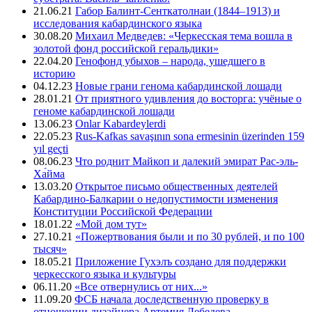
21.06.21
Габор Балинт-Сенткатолнаи (1844–1913) и
исследования кабардинского языка
30.08.20
Михаил Медведев: «Черкесская тема вошла в
золотой фонд российской геральдики»
22.04.20
Генофонд убыхов – народа, ушедшего в
историю
04.12.23
Новые грани генома кабардинской лошади
28.01.21
От приятного удивления до восторга: учёные о
геноме кабардинской лошади
13.06.23
Onlar Kabardeylerdi
22.05.23
Rus-Kafkas savaşının sona ermesinin üzerinden 159
yıl geçti
08.06.23
Что роднит Майкоп и далекий эмират Рас-эль-
Ха́йма
13.03.20
Открытое письмо общественных деятелей
Кабардино-Балкарии о недопустимости изменения
Конституции Российской Федерации
18.01.22
«Мой дом тут»
27.10.21
«Пожертвования были и по 30 рублей, и по 100
тысяч»
18.05.21
Приложение Гухэлъ создано для поддержки
черкесского языка и культуры
06.11.20
«Все отвернулись от них...»
11.09.20
ФСБ начала доследственную проверку в
отношении дизайнера Артемия Лебедева