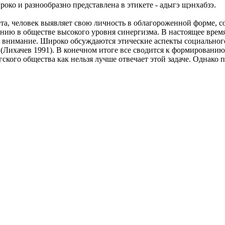
око и разнообразно представлена в этикете - адыгэ щэнхабзэ.
та, человек выявляет свою личность в облагороженной форме, с
ию в обществе высокого уровня синергизма. В настоящее время,
 внимание. Широко обсуждаются этические аспекты социального 
 (Лихачев 1991). В конечном итоге все сводится к формировани
кого общества как нельзя лучше отвечает этой задаче. Однако п