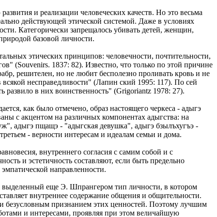
азвития и реализации человеческих качеств. Но это весьма
реально действующей этической системой. Даже в условиях
ности. Категорически запрещалось убивать детей, женщин,
природой базовой личности.
тальных этических принципов: человечности, почтительности,
в" (Souvenirs. 1837: 82). Известно, что только по этой причине
рабр, решителен, но не любит бесполезно проливать кровь и не
в всякой несправедливости" (Лапин ский 1995: 117). По сей
развило в них воинственность" (Grigoriantz 1978: 27).
ется, как было отмечено, образ настоящего черкеса - адыгэ
аны с акцентом на различных компонентах адыгства: на
уж", адыгэ пщащэ - "адыгская девушка", адыгэ бзылъхугъэ -
третьем - верности интересам и идеалам семьи и дома.
вновесия, внутреннего согласия с самим собой и с
чность и эстетичность составляют, если быть предельно
е эмпатической направленности.
т, выделенный еще Э. Шпрангером тип личности, в котором
составляет внутреннее содержание общения и общительности.
 и безусловным признанием этих ценностей. Поэтому лучшим
аботами и интересами, проявляя при этом величайшую