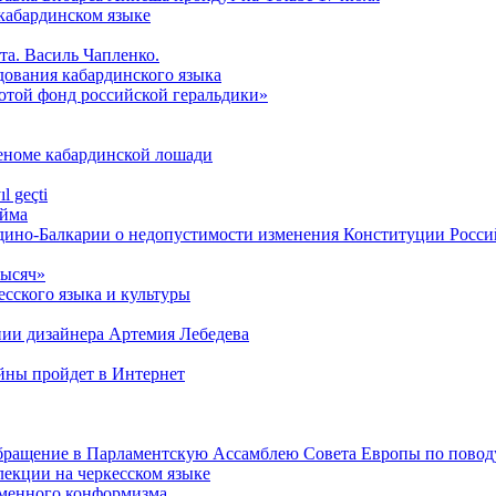
кабардинском языке
та. Василь Чапленко.
дования кабардинского языка
лотой фонд российской геральдики»
геноме кабардинской лошади
l geçti
́йма
дино-Балкарии о недопустимости изменения Конституции Росс
тысяч»
сского языка и культуры
нии дизайнера Артемия Лебедева
ойны пройдет в Интернет
обращение в Парламентскую Ассамблею Совета Европы по повод
лекции на черкесском языке
менного конформизма