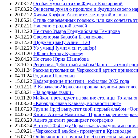
27.03.22
Особая музыка стихов Фоусат Балкаровой
07.03.22
Он всегда думал о прошлом и будущем своего на
20.02.22
Хачим Кауфов: Авторитет четвертой власти
21.05.21
Стиль современных горянок, или как сочетать э
27.02.21
Навечно с родной землёй
31.12.20
Не стало Умара Ереджибовича Темирова
24.12.20
Сверхнорма Барасби Бгажнокова
06.12.20
ЩоджэнцIыкIу Алий - 120
04.12.20
Уэ умыщI Iумпэм си гуащIэр!
23.11.20
100 лет Беталу Куашеву
29.04.20
Не стало Юрия Шанибова
18.10.25
Рецензия. Дебютный альбом Чапщ — атмосферны
20.11.24
Рассказ кукольника: Черкесский артист привнос
04.11.24
Родники Шапсугии
15.01.22
Кабардинские писатели - юбиляры 2022 года
10.12.21
В Карачаево-Черкесии прошла научно-практичес
05.03.21
«За родные языки»
10.11.20
Майкоп претендует на звание столицы Тотальног
31.08.20
«Кабарда: слава Кавказа, вольности щит»
01.07.20
Группа Jrpjej выпустит свой первый альбом «Qor
04.06.20
Книга Айтека Намитока "Происхождение черкес
02.03.20
Адыгэ диктант расширяет географию
25.08.24
В этом, 2024 году Черкесская культурная ассоци
13.09.21
«Черкесский альбом» прозвучит в Краснодаре
16.07.20
Online-концерт группы Jrpjej и персональная вы