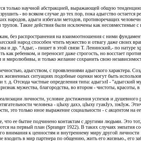
тся только научной абстракцией, выражающей общую тенденцию р
рушить - во всяком случае до тех пор, пока адыгство остается 
ских народов, адыги избегали методов, противоречащих человеч
и трупов. Такие действия были исключены как несовместимые с 
икам, без распространения на взаимоотношения с ними фундамен
есский народ способен чтить мужество и отвагу даже своих враго
ва и др. "Адыг, - пишет в этой связи Т. Ленинский,- по натуре х
ть как ребенком, и переносит даже строгость, но восстает проти
и и миролюбивы, и только желание сохранить свою независимость 
чностью, адыгством, с проявлениями адыгского характера. Созда
ых жизненных ситуациях подобные оценки могут быть использов
и т. д. Отсюда частные определения типа: адыгэлI - "адыгский м
знак мужества, благородства, во втором - чистоты, красоты, в 
ализации личности, условие достижения успехов и душевного ра
ягательности человека - цIыху дахэ, цIыху гуакIуэ, зэкIуж. Эти
сти, это только иное выражение социальности - с акцентом на е
е, что ее бытие подчинено контактам с другими людьми. Это то
тся на первый план (Spranger 1922). В таких случаях эмпатия 
го внимания к ценностям и внутреннему миру другой личности
ие входить в мир партнера по общению, жить его жизнью., его з