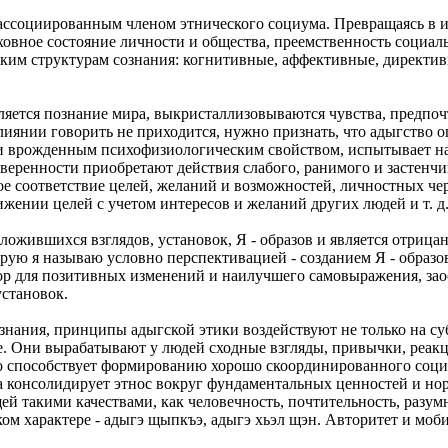
ссоциированным членом этнического социума. Превращаясь в и
овное состояние личности и общества, преемственность социал
им структурам сознания: когнитивные, аффективные, директивные
вляется познание мира, выкристаллизовываются чувства, предпо
лиянии говорить не приходится, нужно признать, что адыгство о
учи врожденным психофизиологическим свойством, испытывает н
веренности приобретают действия слабого, ранимого и застенчи
ое соответствие целей, желаний и возможностей, личностных чер
ижении целей с учетом интересов и желаний других людей и т. д
ложившихся взглядов, установок, Я - образов и является отрица
орую я называю условно перспективацией - созданием Я - образ
р для позитивных изменений и наилучшего самовыражения, заос
установок.
нания, принципы адыгской этики воздействуют не только на су
тве. Они вырабатывают у людей сходные взгляды, привычки, реа
о способствует формированию хорошо скоординированного социа
а консолидирует этнос вокруг фундаментальных ценностей и но
й такими качествами, как человечность, почтительность, разумн
ком характере - адыгэ щыпкъэ, адыгэ хьэл щэн. Авторитет и м