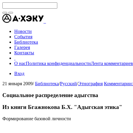
Новости
События
Библиотека
Галерея
Контакты
О нас
Политика конфиденциальности
Лента комментариев
Вход
21 января 2009
/
Библиотека
/
Русский
/
Этнография
Комментарии:
Социальное распределение адыгства
Из книги Бгажнокова Б.Х. "Адыгская этика"
Формирование базовой личности