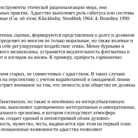
нструменты этической рационализации мира, они
ьных практик. Адыгство выполняет роль габитуса или системы
 (См. об этом: Kluckhohn, Strodtbek 1964: 4; Bourdieu 1990:
чтения, оценки, формируются представления о долге и должном
пределяет во многом не только моральные, но также волевые и
а себе регулирующее воздействие этики. Менее бурными и
вого меланхолика, устраняется медлительность флегматика и
т и взглядов на жизнь. К примеру, храбрость гармонично
.
нием старых, не совместимых с адыгством. В таких случаях
ов на перспективу с учетом выработанной и ожидаемой линии
тряет внимание на том, что личность или общество не должны
бъективную, но также и неизбежно на интерсубъективную
кции, выполняют одновременно интегративные и императивные,
льного организма, в котором господствует атмосфера
рм, создает единый и неповторимый облик духовно-
ость, мужество, честь, выдвигается при этом на первый план.
обилизационные возможности адыгства позволяют