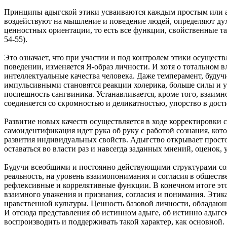
Принципы адыгской этики усваиваются каждым простым или а
воздействуют на мышление и поведение людей, определяют дух
ценностных ориентации, то есть все функции, свойственные так
54-55).
Это означает, что при участии и под контролем этики осущест
поведении, изменяется Я-образ личности. И хотя о тотальном в
интеллектуальные качества человека. Даже темперамент, буд
импульсивными становятся реакции холерика, больше силы и у
поспешность сангвиника. Устанавливается, кроме того, взаимн
соединяется со скромностью и деликатностью, упорство в дост
Развитие новых качеств осуществляется в ходе корректировки с
самоидентификация идет рука об руку с работой сознания, кот
развития индивидуальных свойств. Адыгство открывает просто
оставаться во власти раз и навсегда заданных мнений, оценок, 
Будучи всеобщими и постоянно действующими структурами соз
реальность, на уровень взаимопонимания и согласия в общес
рефлексивные и коррелятивные функции. В конечном итоге эт
взаимного уважения и признания, согласия и понимания. Этик
нравственной культуры. Ценность базовой личности, обладающе
И отсюда представления об истинном адыге, об истинно адыгс
воспроизводить и поддерживать такой характер, как основной.