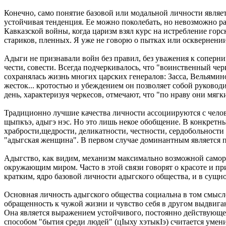
Конечно, само понятие базовой или модальной личности являе
устойчивая тенденция. Ее можно поколебать, но невозможно раз
Кавказской войны, когда царизм взял курс на истребление гор
стариков, пленных. Я уже не говорю о пытках или осквернени
Адыги не признавали войн без правил, без уважения к соперн
чести, совести. Всегда подчеркивалось, что "воинственный черк
сохранялась жизнь многих царских генералов: Засса, Вельямино
жесток... кротостью и убеждением он позволяет собой руководи
день, характеризуя черкесов, отмечают, что "по нраву они мягк
Традиционно лучшие качества личности ассоциируются с челове
щыпкъэ, адыгэ нэс. Но это лишь некое обобщение. В конкретн
храбрости,щедрости, деликатности, честности, сердобольности 
"адыгская женщина". В первом случае доминантным является при
Адыгство, как видим, механизм максимально возможной саморе
окружающим миром. Часто в этой связи говорят о красоте и прит
кратким, ядро базовой личности адыгского общества, и в сущно
Основная личность адыгского общества социальна в том смысл
обращенность к чужой жизни и чувство себя в другом выдвигаю
Она является выражением устойчивого, постоянно действующе
способом "бытия среди людей" (цIыху хэтыкIэ) считается умен