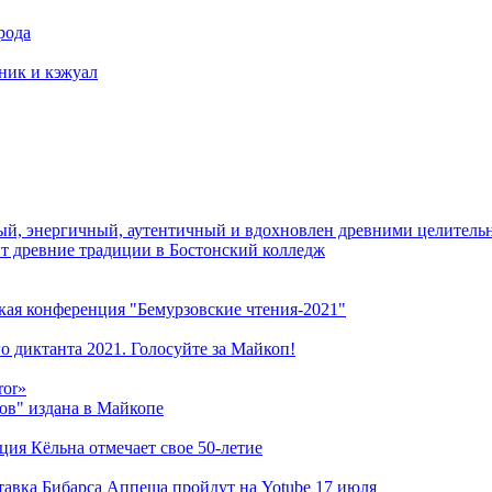
рода
тник и кэжуал
й, энергичный, аутентичный и вдохновлен древними целитель
ит древние традиции в Бостонский колледж
кая конференция "Бемурзовские чтения-2021"
о диктанта 2021. Голосуйте за Майкоп!
ror»
ов" издана в Майкопе
ация Кёльна отмечает свое 50-летие
ставка Бибарса Аппеша пройдут на Yotube 17 июля