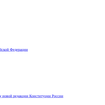
ийской Федерации
у новой редакции Конституции России