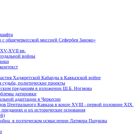
дшафта
о с общечеркесской миссией Сефербея Заноко»
 XV-XVII вв.
феодальной войны
чники
 контекст
астия Хаджретской Кабарды в Кавказской войне
 судьба, политические проекты
есским преданиям в изложении Ш.Б. Ногмова
роблемы датировки
альной адаптации в Черкесии
ов Центрального Кавказа в конце XVIII - первой половине XIX 
 преданиях и их исторические основания
ей)
ая война в поэтическом осмыслении Латмира Пшукова
ю