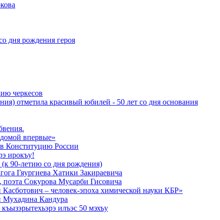
кова
со дня рождения героя
дию черкесов
ния) отметила красивый юбилей - 50 лет со дня основания
бвения.
 домой впервые»
в Конституцию России
рэ ирокъу!
 (к 90-летию со дня рождения)
агога Гяургиева Хатики Закираевича
а, поэта Сокурова Мусарби Гисовича
 Касботович – человек-эпоха химической науки КБР»
и Мухадина Кандура
къызэрытехьэрэ илъэс 50 мэхъу