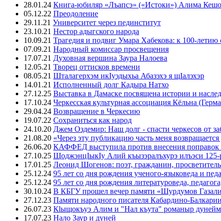
28.01.24
Книга-юбиляр «Лъапсэ» («Истоки») Алима Кешо
05.12.22
Преодоление
29.11.21
Университет через пединститут
23.10.21
Нестор адыгского народа
10.09.21
Трагедия и подвиг Умара Хабекова: к 100-летию 
07.09.21
Народный комиссар просвещения
17.07.21
Духовная вершина Заура Налоева
12.05.21
Творец оттисков времени
08.05.21
Шталагерхэм икIуэдыхьа Абазэхэ я щIалэхэр
14.01.21
Исполненный долг Кадыра Натхо
27.12.25
Выставка в Дамаске посвящена истории и насле
17.10.24
Черкесская культурная ассоциация Кёльна (Герма
29.04.24
Возвращение в Черкесию
19.07.22
Сохраниться как народ
24.10.20
Джем Оздемир: Наш долг - спасти черкесов от за
21.08.20
«Через эту публикацию часть меня возвращается
26.06.20
КАФФЕД выступила против внесения поправок 
27.10.25
ЩоджэнцIыкIу Алий къызэралъхурэ илъэси 125-
17.01.25
Леонид Шогенов: поэт, гражданин, просветитель
25.12.24
95 лет со дня рождения ученого-языковеда и пед
25.12.24
95 лет со дня рождения литературоведа, педагог
30.10.24
В КБГУ прошел вечер памяти «Шурдумов Газали
27.12.23
Памяти народного писателя Кабардино-Балкари
26.07.23
Кlыщокъуэ Алим и "Нал къута" романыр дунейм 
17.07.23
Нало Заур и дуней