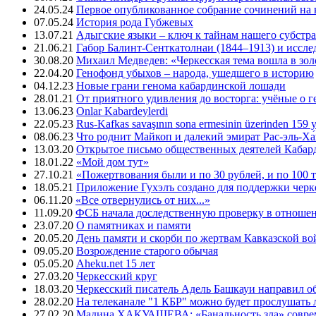
24.05.24
Первое опубликованное собрание сочинений на 
07.05.24
История рода Губжевых
13.07.21
Адыгские языки – ключ к тайнам нашего субстра
21.06.21
Габор Балинт-Сенткатолнаи (1844–1913) и иссле
30.08.20
Михаил Медведев: «Черкесская тема вошла в зо
22.04.20
Генофонд убыхов – народа, ушедшего в историю
04.12.23
Новые грани генома кабардинской лошади
28.01.21
От приятного удивления до восторга: учёные о 
13.06.23
Onlar Kabardeylerdi
22.05.23
Rus-Kafkas savaşının sona ermesinin üzerinden 159 yı
08.06.23
Что роднит Майкоп и далекий эмират Рас-эль-Ха
13.03.20
Открытое письмо общественных деятелей Кабар
18.01.22
«Мой дом тут»
27.10.21
«Пожертвования были и по 30 рублей, и по 100 
18.05.21
Приложение Гухэлъ создано для поддержки черке
06.11.20
«Все отвернулись от них...»
11.09.20
ФСБ начала доследственную проверку в отноше
23.07.20
О памятниках и памяти
20.05.20
День памяти и скорби по жертвам Кавказской в
09.05.20
Возрождение старого обычая
05.05.20
Aheku.net 15 лет
27.03.20
Черкесский круг
18.03.20
Черкесский писатель Адель Башкауи направил 
28.02.20
На телеканале "1 КБР" можно будет прослушать 
27.02.20
Мадина ХАКУАШЕВА: «Банальность зла» совре