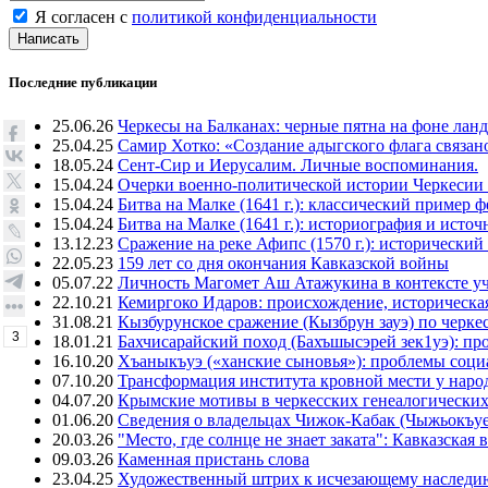
Я согласен с
политикой конфиденциальности
Написать
Последние публикации
25.06.26
Черкесы на Балканах: черные пятна на фоне лан
25.04.25
Самир Хотко: «Создание адыгского флага связан
18.05.24
Сент-Сир и Иерусалим. Личные воспоминания.
15.04.24
Очерки военно-политической истории Черкесии
15.04.24
Битва на Малке (1641 г.): классический пример 
15.04.24
Битва на Малке (1641 г.): историография и исто
13.12.23
Сражение на реке Афипс (1570 г.): исторический
22.05.23
159 лет со дня окончания Кавказской войны
05.07.22
Личность Магомет Аш Атажукина в контексте уч
22.10.21
Кемиргоко Идаров: происхождение, историческая
31.08.21
Кызбурунское сражение (Кызбрун зауэ) по черк
3
18.01.21
Бахчисарайский поход (Бахъшысэрей зек1уэ): п
16.10.20
Хъаныкъуэ («ханские сыновья»): проблемы соци
07.10.20
Трансформация института кровной мести у народ
04.07.20
Крымские мотивы в черкесских генеалогических
01.06.20
Сведения о владельцах Чижок-Кабак (Чыжьокъу
20.03.26
"Место, где солнце не знает заката": Кавказск
09.03.26
Каменная пристань слова
23.04.25
Художественный штрих к исчезающему наследи