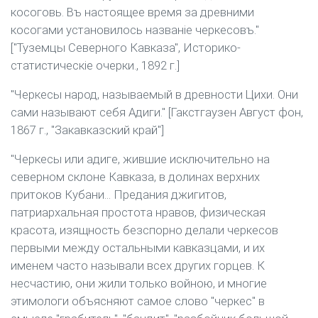
косоговь. Въ настоящее время за древними
косогами установилось названіе черкесовъ."
["Туземцы Северного Кавказа", Историко-
статистическіе очерки., 1892 г.]
"Черкесы народ, называемый в древности Цихи. Они
сами называют себя Адиги." [Гакстгаузен Август фон,
1867 г., "Закавказский край"]
"Черкесы или адиге, жившие исключительно на
северном склоне Кавказа, в долинах верхних
притоков Кубани... Предания джигитов,
патриархальная простота нравов, физическая
красота, изящность безспорно делали черкесов
первыми между остальными кавказцами, и их
именем часто называли всех других горцев. К
несчастию, они жили только войною, и многие
этимологи объясняют самое слово "черкес" в