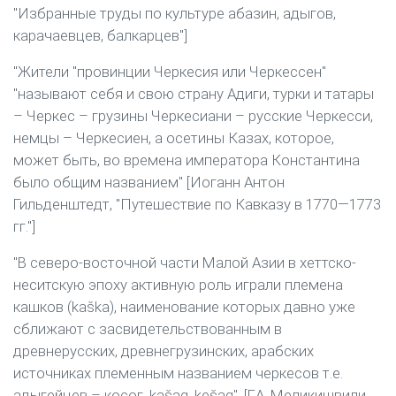
"Избранные труды по культуре абазин, адыгов,
карачаевцев, балкарцев"]
"Жители "провинции Черкесия или Черкессен"
"называют себя и свою страну Адиги, турки и татары
– Черкес – грузины Черкесиани – русские Черкесси,
немцы – Черкесиен, а осетины Казах, которое,
может быть, во времена императора Константина
было общим названием" [Иоганн Антон
Гильденштедт, "Путешествие по Кавказу в 1770—1773
гг."]
"В северо-восточной части Малой Азии в хеттско-
неситскую эпоху активную роль играли племена
кашков (kaška), наименование которых давно уже
сближают с засвидетельствованным в
древнерусских, древнегрузинских, арабских
источниках племенным названием черкесов т.е.
адыгейцев – косог, kašag, kešag". [Г.А. Меликишвили.