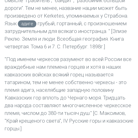
смысле "грабитель", "бандит", "разбойник большой
дороги". Тем не менее, название нации может быть
произведено от Kerketes, упоминаемых у Страбона.
Язык
грубый, гортанный, с произношением
адиге
затруднительным для всякаго иностранца. " [Элизе
Реклю. Земля и люди. Всеобщая география. Книга
четвертая. Тома 6 и 7. С. Петербург. 1898г.]
"Под именем черкесов разумеют во всей России все
враждебные нам племена горцев и хотя в наших
кавказских войсках всякий горец называется
татарином, тем не менее собственно черкесы - это
племя адигэ, населябщие западную половину
Кавказских гор вплоть до Чернаго моря. Тридцать
два народа составляют многочисленное черкесское
племя, числом до 380-ти тысяч душ." [С. Максимов,
"Край крещеного света", IV. Русские горы и кавказские
горцы.]