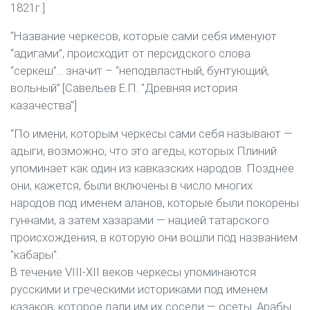
1821г.]
“Название черкесов, которые сами себя именуют
“адигами”, происходит от персидского слова
“серкеш”... значит – “неподвластный, бунтующий,
вольный”.[Савельев Е.П. "Древняя история
казачества"]
"По имени, которым черкесы сами себя называют —
адыги, возможно, что это агеды, которых Плиний
упоминает как один из кавказских народов. Позднее
они, кажется, были включены в число многих
народов под именем аланов, которые были покорены
гуннами, а затем хазарами — нацией татарского
происхождения, в которую они вошли под названием
"кабары".
В течение VIII-ХII веков черкесы упоминаются
русскими и греческими историками под именем
казаков, которое дали им их соседи — осеты. Арабы