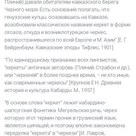
Плиний) давали обитателям кавказского берега
Черного моря. Есть основание полагать, что
генуэзские купцы, основавшись на Кавказе,
возобновили классическое название керкет в форме
circassi, откуда и возниклотурецкое черкес,
распространившееся по всей Европе и М. Азии" [Е. Г.
Вейденбаум. Кавказские этюды. Тифлис, 1901]
"По единодушному признанию всех лингвистов,
"керкеты" античных авторовь (Плиний, Страбон и др.),
или "черкеней" в более позднее время, ‒ не кто иные,
как современные черкесы" [Крупнов Е.Н. Древняя
история и культура Кабарды. М., 1957.]
"В основе слова "керкет" лежит кабардино-
шапсугская фонетика. Мегрельская речь, через
которую этот термин проник в грузинский язык,
является шипящей, и поэтому вполне закономерна
переделка "керкета" в "черкези".[И. Лавров,