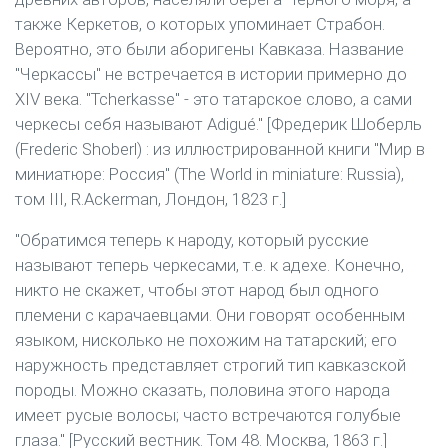
также Керкетов, о которых упоминает Страбон.
Вероятно, это были аборигены Кавказа. Название
"Черкассы" не встречается в истории примерно до
XIV века. "Tcherkasse" - это татарское слово, а сами
черкесы себя называют Adigué." [Фредерик Шоберль
(Frederic Shoberl) : из иллюстрированной книги "Мир в
миниатюре: Россия" (The World in miniature: Russia),
том III, R.Ackerman, Лондон, 1823 г.]
"Обратимся теперь к народу, который русские
называют теперь черкесами, т.е. к адехе. Конечно,
никто не скажет, чтобы этот народ был одного
племени с карачаевцами. Они говорят особенным
языком, нисколько не похожим на татарский; его
наружность представляет строгий тип кавказской
породы. Можно сказать, половина этого народа
имеет русые волосы; часто встречаются голубые
глаза." [Русский вестник. Том 48. Москва, 1863 г.]