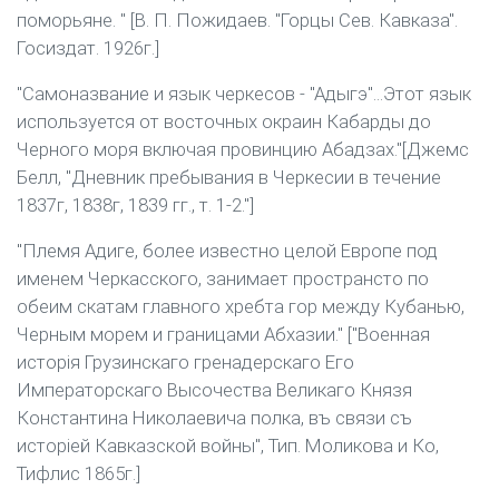
поморьяне. " [В. П. Пожидаев. "Горцы Сев. Кавказа".
Госиздат. 1926г.]
"Самоназвание и язык черкесов - "Адыгэ"...Этот язык
используется от восточных окраин Кабарды до
Черного моря включая провинцию Абадзах."[Джемс
Белл, "Дневник пребывания в Черкесии в течение
1837г, 1838г, 1839 гг., т. 1-2."]
"Племя Адиге, более известно целой Европе под
именем Черкасского, занимает пространсто по
обеим скатам главного хребта гор между Кубанью,
Черным морем и границами Абхазии." ["Военная
исторiя Грузинскаго гренадерскаго Его
Императорскаго Высочества Великаго Князя
Константина Николаевича полка, въ связи съ
исторiей Кавказской войны", Тип. Моликова и Ко,
Тифлис 1865г.]