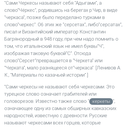
"Сами Черкесы называют себя "Адыгами", а
слово"Чёркес", родившись на берегах р.Чир, в виде
"черкаса", позже было переделано турками в
слово"черкес". О6 этих же "серсетах", либо"серсатах",
писал и Византийский император Константин
Багрянородный в 948 году, при чем надо помнить о
том, что итальянский язык не имел буквы"Ч",
изображая таковую буквой"С". Отсюда
слово"Серсет"превращается в "Черкета" или
"Черката", мало разнящееся от"черкаса". [Ленивов А.
К., "Материалы по казачьей истории".]
"Сами черкесы не называют себя черкесами. Это
турецкое слово означает грабителей или
головорезов. Известно также слово "
",
керкеты
означающее одну из самых обширных кавказских
народностей, известную с древности. Русские
называют черкесами всех горцев, которые