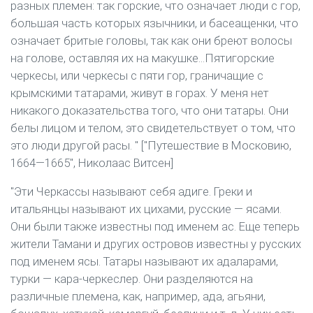
разных племен: так горские, что означает люди с гор,
большая часть которых язычники, и басеащенки, что
означает бритые головы, так как они бреют волосы
на голове, оставляя их на макушке...Пятигорские
черкесы, или черкесы с пяти гор, граничащие с
крымскими татарами, живут в горах. У меня нет
никакого доказательства того, что они татары. Они
белы лицом и телом, это свидетельствует о том, что
это люди другой расы. " ["Путешествие в Московию,
1664—1665", Николаас Витсен]
"Эти Черкассы называют себя адиге. Греки и
итальянцы называют их цихами, русские — ясами.
Они были также известны под именем ас. Еще теперь
жители Тамани и других островов известны у русских
под именем ясы. Татары называют их адаларами,
турки — кара-черкеслер. Они разделяются на
различные племена, как, например, ада, агьяни,