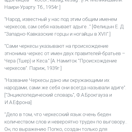
Наири-Урарту. Тб., 1954г.]
"Народ, известный у нас под этим общим именем
черкесов, сам себя называет адыге…" [Фелицын Е. Д.
"Западно-Кавказские горцы и ногайцы в XVII".]
"Сами черкесы указывают на происхождение
этнонима черкес от имен двух правителей-братьев –
Чера (Тшер) и Кеса." [А. Намиток "Происхождение
черкесов". Париж, 1939г.]
"Название Черкесы дано им окружающими их
народами; сами же себя они всегда называли адиге".
["Энциклопедический словарь", Ф.А.Брокгауза и
И.А.Ефрона]
"Дело в том, что черкесский язык очень беден
количеством слов и невероятно труден по выговору...
Он, по выражению Попко, создан только для