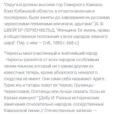
"Округа и долины высоких гор Северного Кавказа
близ Кубанской области, а отчасти включая и
последнюю, были заняты до завоевания их русскими,
черкесскими племенами или иначе, адыгами." [А. Ф.
ШВЕЙГЕР-ЛЕРХЕНФЕЛЬД, "Женщина. Ее жизнь, нравы
и общественное положение у всех народов земного
шара". Пер. с нем — Спб., 1885 г, 668 с.]
"Черкесы многочисленный и знатнейший народ
...Черкесы разнятся от всех народов особливым
своим языком, который ни с каким другим из
известных теперь, кроме абхазского, немалого
сходства не имеет. Они сами себя называют Адиге ;
Турки жъ и татары зовут их Черкас, Грузинцы -
Черкессиане, Осетинцы или лучше сказать Оссы их
Казахе именуют." [Дебу И. Разные исторические
замечания относительно народов, соседственных
Кавказской линии // Отечественные записки. —