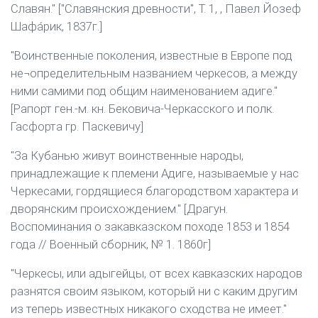
Славян." ["Славянския древности", Т. 1, , Павел Йозеф
Шафáрик, 1837г.]
"Воинственные поколения, известные в Европе под
не¬определительным названием черкесов, а между
ними самими под общим наименованием адиге."
[Рапорт ген.-м. кн. Бековича-Черкасского и полк.
Гасфорта гр. Паскевичу]
"За Кубанью живут воинственные народы,
принадлежащие к племени Адиге, называемые у нас
Черкесами, гордящиеся благородством характера и
дворянским происхождением." [Драгун.
Воспоминания о закавказском походе 1853 и 1854
года // Военный сборник, № 1. 1860г]
"Черкесы, или адыгейцы, от всех кавказских народов
разнятся своим языком, который ни с каким другим
из теперь известных никакого сходства не имеет."