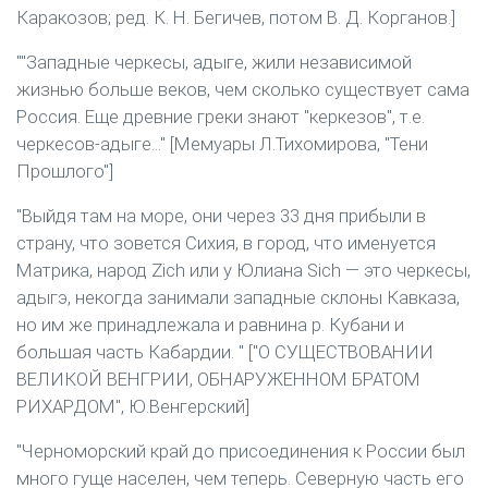
Каракозов; ред. К. Н. Бегичев, потом В. Д. Корганов.]
""Западные черкесы, адыге, жили независимой
жизнью больше веков, чем сколько существует сама
Россия. Еще древние греки знают "керкезов", т.е.
черкесов-адыге..." [Мемуары Л.Тихомирова, "Тени
Прошлого"]
"Выйдя там на море, они через 33 дня прибыли в
страну, что зовется Сихия, в город, что именуется
Матрика, народ Zich или у Юлиана Sich — это черкесы,
адыгэ, некогда занимали западные склоны Кавказа,
но им же принадлежала и равнина р. Кубани и
большая часть Кабардии. " ["О СУЩЕСТВОВАНИИ
ВЕЛИКОЙ ВЕНГРИИ, ОБНАРУЖЕННОМ БРАТОМ
РИХАРДОМ", Ю.Венгерский]
"Черноморский край до присоединения к России был
много гуще населен, чем теперь. Северную часть его