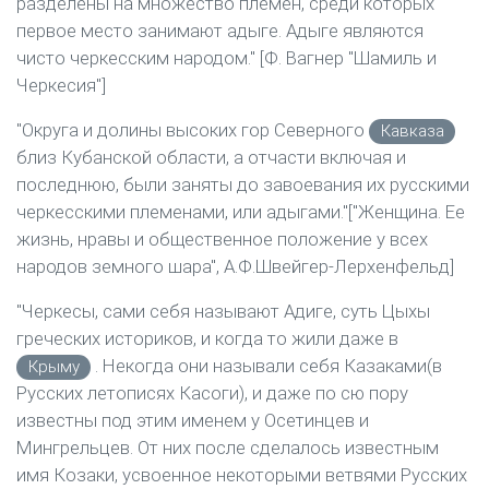
разделены на множество племен, среди которых
первое место занимают адыге. Адыге являются
чисто черкесским народом." [Ф. Вагнер "Шамиль и
Черкесия"]
"Округа и долины высоких гор Северного
Кавказа
близ Кубанской области, а отчасти включая и
последнюю, были заняты до завоевания их русскими
черкесскими племенами, или адыгами."["Женщина. Ее
жизнь, нравы и общественное положение у всех
народов земного шара", А.Ф.Швейгер-Лерхенфельд]
"Черкесы, сами себя называют Адиге, суть Цыхы
греческих историков, и когда то жили даже в
. Некогда они называли себя Казаками(в
Крыму
Русских летописях Касоги), и даже по сю пору
известны под этим именем у Осетинцев и
Мингрельцев. От них после сделалось известным
имя Козаки, усвоенное некоторыми ветвями Русских