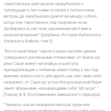
таинственных разговоров прикубанского
трепещущего листьями осокоря с полуночным
ветром, да закубанских джигитов между собою,
когда они таинственно, под покровом ночи,
пробираются, как тени, укромными местами в
казачьи владения." [Щербина. История Кубанского
Казачьего Войска. том II]
"Восточный берег Черного моря населен двумя
совершенно различными племенами: от Анапы до
реки Саше живут натухайцы и шапсуги,
принадлежащие к племени, известному у нас под
именем черкесского, или адыге, как они сами себя
называют; от Саше до устья Ингура морской берег
занят абазинами, называющими себя "абсасуа". "
[Торнау Ф.Ф. Воспоминания кавказского офицера]
"Черкесы, как их называли некогда турки или
персияне, значит разбойники; сами же себя черкесы