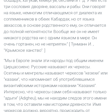
бошадух, хатукай, кемергуй, беслини и т. д. У них есть
три сословия: дворяне, вассалы и рабы. Они говорят
на языке, немногим отличающемся от диалекта их
соплеменников в обеих Кабардах; но от языка
авхассов, в основе родственного ему, он отличается
до полной непонятности. Вообще же он не имеет
никакого родства ни с одним языком в мире. Он
очень гортанен, но не неприятен." [
Тунманн И. ,
"Крымское ханство".
]
"Мы в Европе знали эти народы под общим именем
Цирцассиенс. Русские называют их черкесы..
Осетины и менгрелы называют черкесов "кезехи" или
"казахи", что напоминает об употреблявшемся
византийскими историками названии "Казахия".
Интересно, что черкесы сами себя называют только
"адыги" (Adigheu); мы не находим следов этого имени
в том, что оставили нам историки древности. Имя
черкесов должно, вероятно, происходить от