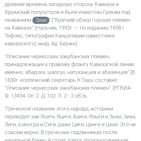
древние времена западную сторону Кавказа и
Крымский полуостров и были известны Грекам под
названием
".["Краткий обзор горских племен
Зихи
на Кавказе" (Нальчик, 1992г. — по изданию 1858 г.
Тифлис, типография Канцелярии-наместника
кавказского) акад. Ад. Берже]
"Описание черкесских закубанских племен,
принадлежащих к правому флангу Кавказской линии,
именно: абадзех, шапсух, натухажцев и абазинцев" [В
1830г. коллежский секретарь К.Тауш составил
"Описание черкесских закубанских племен". (РГВИА.
Ф. 13454. Оп. 2. Д. 102. Л. 2 - 2 об.)ъ.
"Греческое название этого народа, историки
переводят как Ясиги, Яциги, Азиги, Языги и Зыхи, Зихи,
Зиги, а иногда и Сиги, даже Циги, Цинги и Цихи. Это не
совсем верно. В греческих подлинниках после
начальной буквы А стоит дзета, произносимая как