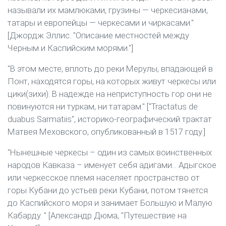
называли их мамлюками, грузины — черкесианами,
татары и европейцы — черкесами и чиркасами."
[Джордж Эллис. "Описание местностей между
Черным и Каспийским морями."]
"В этом месте, вплоть до реки Мерулы, впадающей в
Понт, находятся горы, на которых живут черкесы или
цики(зихи). В надежде на неприступность гор они не
повинуются ни туркам, ни татарам." ["Tractatus de
duabus Sarmatiis", историко-географический трактат
Матвея Меховского, опубликованный в 1517 году.]
"Нынешные черкесы – один из самых воинственных
народов Кавказа – именует себя адигами... Адыгское
или черкесское племя населяет пространство от
горы Кубани до устьев реки Кубани, потом тянется
до Каспийского моря и занимает Большую и Малую
Кабарду. " [Александр Дюма, "Путешествие на