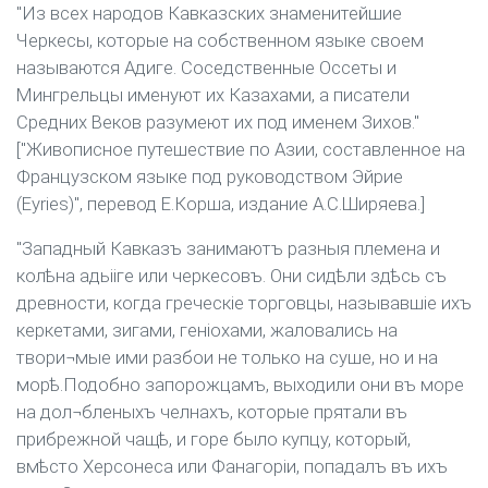
"Из всех народов Кавказских знаменитейшие
Черкесы, которые на собственном языке своем
называются Адиге. Соседственные Оссеты и
Мингрельцы именуют их Казахами, а писатели
Средних Веков разумеют их под именем Зихов."
["Живописное путешествие по Азии, составленное на
Французском языке под руководством Эйрие
(Eyries)", перевод Е.Корша, издание А.С.Ширяева.]
"Западный Кавказъ занимаютъ разныя племена и
колѣна адьііге или черкесовъ. Они сидѣли здѣсь съ
древности, когда греческіе торговцы, называвшіе ихъ
керкетами, зигами, геніохами, жаловались на
твори¬мые ими разбои не только на суше, но и на
морѣ.Подобно запорожцамъ, выходили они въ море
на дол¬бленыхъ челнахъ, которые прятали въ
прибрежной чащѣ, и горе было купцу, который,
вмѣсто Херсонеса или Фанагоріи, попадалъ въ ихъ