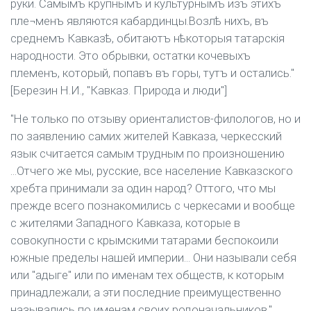
руки. Самымъ крупнымъ и культурнымъ изъ этихъ
пле¬менъ являются кабардинцы.Возлѣ нихъ, въ
среднемъ Кавказѣ, обитаютъ нѣкоторыя татарскія
народности. Это обрывки, остатки кочевыхъ
племенъ, который, попавъ въ горы, тутъ и остались."
[Березин Н.И., "Кавказ. Природа и люди"]
"Не только по отзыву ориенталистов-филологов, но и
по заявлению самих жителей Кавказа, черкесский
язык считается самым трудным по произношению
...Отчего же мы, русские, все население Кавказского
хребта принимали за один народ? Оттого, что мы
прежде всего познакомились с черкесами и вообще
с жителями Западного Кавказа, которые в
совокупности с крымскими татарами беспокоили
южные пределы нашей империи... Они называли себя
или "адыге" или по именам тех обществ, к которым
принадлежали; а эти последние преимущественно
назывались по именам своих родоначальников."