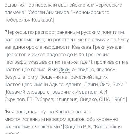
с давних пор населяли адыгейские или черкесские
племена." [Сергей Анисимов. "Черноморского
побережья Кавказа".]
"Черкесы, по распространенным русским понятиям,
разноплеменные, но родственные по языку и по быту,
западногорские народности Кавказа. Греки узнали
Церкетов и Зихов задолго до Р. Хр. Греческие
географы указывают их там же, где Ч. проживают и а
настоящее время. Имя
Зихи
, очевидно, явилось
результатом упрощения на греческий лад их
настоящего имени Адыге: Адзиге, Дзиги, Зиги, Зихи. "
[Казачий словарь-справочник Издатели: А.И.
Скрылов, Г.В. Губарев; Кливленд, Ойдахо, США, 1966г.]
"Вся западная группа Кавказа занята
многочисленным народом адыгов, обыкновенно
называемых черкесами." [Фадеев Р. А., "Кавказская