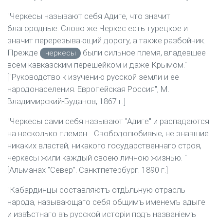
"Черкесы называют себя Адиге, что значит
благородные. Слово же Черкес есть турецкое и
значит перерезывающий дорогу, а также разбойник.
Прежде
были сильное племя, владевшее
черкесы
всем кавказским перешейком и даже Крымом."
["Руководство к изучению русской земли и ее
народонаселения. Европейская Россия", М.
Владимирский-Буданов, 1867 г.]
"Черкесы сами себя называют "Адиге" и распадаются
на несколько племен… Свободолюбивые, не знавшие
никаких властей, никакого государственнаго строя,
черкесы жили каждый своею личною жизнью. "
[Альманах "Север". Санктпетербург. 1890 г.]
"Кабардинцы составляютъ отдѣльную отрасль
народа, называющаго себя общимъ именемъ адыге
и извѣстнаго въ русской исторіи подъ названіемъ