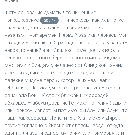
война"]
"Есть основание думать, что нынешние
прикавказские
, или черкесы, как их многие
адыги
называют, жили и живут на своих местах с
незапамятных времен. Первый раз имя черкесы мы
находим у Скилакса Карианденского то есть за пять
веков до нашей эры. Скилакс помещает их вдоль
северо-восточного берега Черного моря рядом с
Меотами и Синдами, недалеко от Синдской гавани ...
Древних адыге знали не одни греки, их знали и
далекие мидяне-персы, которые их называли
tcherikass, Шерикас, что по определению Эркерта
означало Воин. У своих ближайших соседей
абхазцев – абсуа (древние Гениохи по Гулия ) адыги
или черкесы известны под именем Азы или Азук, что
наши кавказоведы Лопатинский, а также и Дирр и
другие согласно объясняют словом "вода", откуда
адыги или азыги однозначно жители приморья или