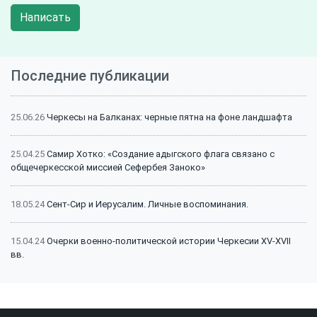
Написать
Последние публикации
25.06.26
Черкесы на Балканах: черные пятна на фоне ландшафта
25.04.25
Самир Хотко: «Создание адыгского флага связано с
общечеркесской миссией Сефербея Заноко»
18.05.24
Сент-Сир и Иерусалим. Личные воспоминания.
15.04.24
Очерки военно-политической истории Черкесии XV-XVII
вв.
15.04.24
Битва на Малке (1641 г.): классический пример
феодальной войны