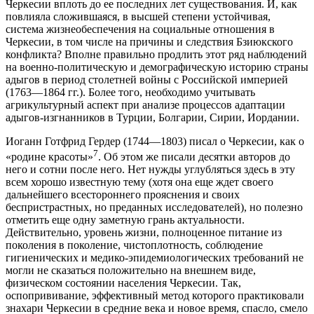
Черкесии вплоть до ее последних лет существования. И, как
повлияла сложившаяся, в высшей степени устойчивая,
система жизнеобеспечения на социальные отношения в
Черкесии, в том числе на причины и следствия Бзиюкского
конфликта? Вполне правильно продлить этот ряд наблюдений
на военно-политическую и демографическую историю страны
адыгов в период столетней войны с Российской империей
(1763—1864 гг.). Более того, необходимо учитывать
агрикультурный аспект при анализе процессов адаптации
адыгов-изгнанников в Турции, Болгарии, Сирии, Иордании.
Иоганн Готфрид Гердер (1744—1803) писал о Черкесии, как о
7
«родине красоты»
. Об этом же писали десятки авторов до
него и сотни после него. Нет нужды углубляться здесь в эту
всем хорошо известную тему (хотя она еще ждет своего
дальнейшего всестороннего прояснения и своих
беспристрастных, но преданных исследователей), но полезно
отметить еще одну заметную грань актуальности.
Действительно, уровень жизни, полноценное питание из
поколения в поколение, чистоплотность, соблюдение
гигиенических и медико-эпидемиологических требований не
могли не сказаться положительно на внешнем виде,
физическом состоянии населения Черкесии. Так,
оспопрививание, эффективный метод которого практиковали
знахари Черкесии в средние века и новое время, спасло, смело