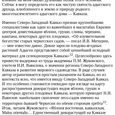
Сейчас я могу определить его как чистую святость адыгского
друида, влюбленного в землю и природу родного
многотысячелетнего адыгского дома — Кавказа.
Именно Северо-Западный Кавказ признан крупнейшими
специалистами как один из важнейших в масштабах Евразии
центров доместикации яблони, груши, сливы, черешни,
каштана, некоторых других плодовых. «Об изумительном
богатстве старых черкесских садов, — писал И.В. Мичурин,
— мне известно давно. Дикие заросли плодово-ягодных
растений Адыгеи представляют собой ценнейший исходный
32
материал для селекционеров Кавказа»
. Целесообразно здесь
привести выдержки из труда академика П.М. Жуковского,
учителя Н.И. Вавилова, о значении региона Северо-Западного
Кавказа в развитии мирового садоводства. В ряде случаев
автор ограничивается простым указанием на Кавказ, но из
контекста ясно, что имеется ввиду Северо-Западный Кавказ.
И это особенно становится очевидно при взгляде на карту
распространения дикорастущих видов яблони, груши и
некоторых других плодовых Кавказа, которую приводит Н.И.
Вавилов: наибольшее скопление лесо-садов именно на
33
территории бывшей Черкесии по обеим сторонам хребта
.
Итак, читаем Жуковского: «Яблоня восточная, кавказская,
Malus orientalis… Единственный дикорастущий на Кавказе