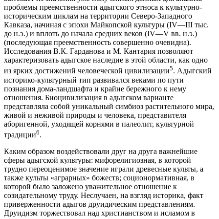
проблемы преемственности адыгского этноса к культурно-
историческим циклам на территории Северо-Западного
Кавказа, начиная с эпохи Майкопской культуры (IV—III тыс.
до н.э.) и вплоть до начала средних веков (IV—V вв. н.э.)
(последующая преемственность совершенно очевидна).
Исследования В.К. Гарданова и М. Кантария позволяют
характеризовать адыгское наследие в этой области, как одно
5
из ярких достижений человеческой цивилизации
. Адыгский
историко-культурный тип развивался веками по пути
познания дома-ландшафта и крайне бережного к нему
отношения. Биоцивилизация в адыгском варианте
представляла собой уникальный симбиоз растительного мира,
живой и неживой природы и человека, представителя
аборигенной, уходящей корнями в палеолит, культурной
6
традиции
.
Каким образом воздействовали друг на друга важнейшие
сферы адыгской культуры: мифорелигиозная, в которой
трудно переоценимое значение играли древесные культы, а
также культы «аграрных» божеств; соционормативная, в
которой было заложено уважительное отношение к
созидательному труду. Неслучаен, на взгляд историка, факт
приверженности адыгов друидическим представлениям.
Друидизм торжествовал над христианством и исламом в