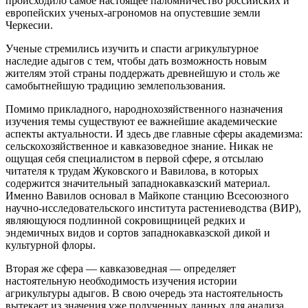
происходило самое настоящее паломничество российских и
европейских ученых-агрономов на опустевшие земли
Черкесии.
Ученые стремились изучить и спасти агрикультурное
наследие адыгов с тем, чтобы дать возможность новым
жителям этой страны поддержать древнейшую и столь же
самобытнейшую традицию землепользования.
Помимо прикладного, народнохозяйственного назначения
изучения темы существуют ее важнейшие академические
аспекты актуальности. И здесь две главные сферы академизма:
сельскохозяйственное и кавказоведное знание. Никак не
ощущая себя специалистом в первой сфере, я отсылаю
читателя к трудам Жуковского и Вавилова, в которых
содержится значительный западнокавказский материал.
Именно Вавилов основал в Майкопе станцию Всесоюзного
научно-исследовательского института растениеводства (ВИР),
являющуюся подлинной сокровищницей редких и
эндемичных видов и сортов западнокавказской дикой и
культурной флоры.
Вторая же сфера — кавказоведная — определяет
настоятельную необходимость изучения истории
агрикультуры адыгов. В свою очередь эта настоятельность
вытекает из значения уже полученных данных для анализа