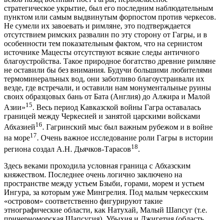
стратегическое укрытие, был его последним наблюдательным
пунктом или самым выдвинутым форпостом против черкесов.
Не сумели их завоевать и римляне, это подтверждается
отсутствием римских развалин по эту сторону от Гагры, и в
особенности тем показательным фактом, что на сернистом
источнике Мацесты отсутствуют всякие следы античного
благоустройства. Такое природное богатство древние римляне
не оставили бы без внимания. Будучи большими любителями
термоминеральных вод, они заботливо благоустраивали их
везде, где встречали, и оставили нам монументальные руины
своих образцовых бань от Бата (Англия) до Алжира и Малой
15
Азии»
. Весь период Кавказской войны Гагра оставалась
границей между Черкесией и занятой царскими войсками
16
Абхазией
. Гагринский мыс был важным рубежом и в войне
17
на море
. Очень важное исследование роли Гагры в истории
18
региона создал А.Н. Дьячков-Тарасов
.
Здесь веками проходила условная граница с Абхазским
княжеством. Последнее очень логично заключено на
пространстве между устьем Бзыби, горами, морем и устьем
Ингура, за которым уже Мингрелия. Под малым черкесским
«островом» соответственно фигурируют такие
этнографические области, как Натухай, Малый Шапсуг (т.е.
причерноморская Шапсугия), Убыхия и Джигетия (область