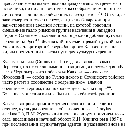
праславянское название было напрямую взято из греческого
источника, но по лингвистическим соображениям он от нее
42
отказался — он не мог объяснить переход ке в че
. Он увидел
закономерность этого перехода в древнебаварском при
заимствовании народной латыни, на которой говорили
смешанные галло-римские группы населения в Западной
Европе. Слишком сложный и малоправдоподобный путь для
43
черешни на Русь
. Жуковский отмечает прямой путь айвы на
Украину с территории Северо-Западного Кавказа и мы не
видим препятствий на этом пути для культуры черешни.
Культура кизила (Сornus mas L.) издавна возделывалась в
Черкесии, но не сплошными плантациями, а в лесо-садах. «В
лесах Черноморского побережья Кавказа, — отмечает
Жуковский, — особенно Туапсинского и Сочинского районов,
часто растет в сообществе с боярышником, алычой,
44
орешником, терном, под покровом дуба, клена и др.»
.
Большие скопления кизила были на закубанской равнине.
Касаясь вопроса происхождения орешника или лещины
(точнее, культуры орешника обыкновенного — Corylus
avellana L.), П.М. Жуковский вновь оперирует понятием лесо-
сада, введенным в научный оборот И.Н. Клингеном в 1897 г.
при исследовании агрикультуры адыгов, и указывает вновь на