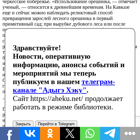
черкесское побережье. «Использование орешника, — отмечает
ученый, — относится к древнейшим временам. На Кавказе
еще и сейчас можно наблюдать реликтовый способ
превращения зарослей лесного орешника в первый
примитивный сад; при вырубке дубового леса или после
пожара орешник быстро восстанавливается, образуя обильно
плодоносящие заросли, несколько разреживаемые человеком,
создающим из них первородный сад… Не имея в своем
распоряжении столь огромных дикорастущих ресурсов, как на
Здравствуйте!
территории нашей страны, жители Средиземья вынуждены
Новости, оперативную
были издавна прибегнуть к разведению орешника, а не к
использованию естественных зарослей. Древние народы
информацию, анонсы событий и
Европы и Кавказа намного раньше прибегли к широкому
мероприятий мы теперь
использованию в пищу семян орешника, нежели народы
Средиземья. Исходный материал, видовой и естественно-
публикуем в нашем
телеграм-
гибридный, попал в Средиземье в основном из
канале "Адыгэ Хэку"
.
причерноморских горных районов Кавказа (т.е. из Черкесии
45
Сайт https://aheku.net/ продолжает
— Прим. С.Х. Хотко) и Понта»
.
работать в режиме библиотеки.
Постоянное указание Жуковского на заимствование греками
различных культурных видов и сортов плодовых именно от
населения причерноморской, горной Черкесии наталкивает
Закрыть
Перейти в Telegram
нас на два основных вывода: 1) горная Черкесия или Северо-
Западный Кавказ на самом деле являлась центром и очень
древним очагом садоводства; 2) само географическое