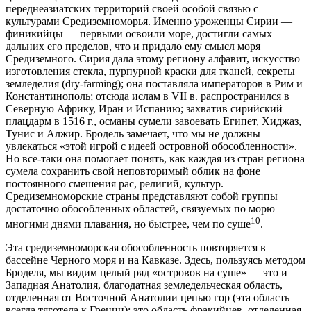
переднеазиатских территорий своей особой связью с
культурами Средиземноморья. Именно уроженцы Сирии —
финикийцы — первыми освоили море, достигли самых
дальних его пределов, что и придало ему смысл моря
Средиземного. Сирия дала этому региону алфавит, искусство
изготовления стекла, пурпурной краски для тканей, секреты
земледелия (dry-farming); она поставляла императоров в Рим и
Константинополь; отсюда ислам в VII в. распространился в
Северную Африку, Иран и Испанию; захватив сирийский
плацдарм в 1516 г., османы сумели завоевать Египет, Хиджаз,
Тунис и Алжир. Бродель замечает, что мы не должны
увлекаться «этой игрой с идеей островной обособленности».
Но все-таки она помогает понять, как каждая из стран региона
сумела сохранить свой неповторимый облик на фоне
постоянного смешения рас, религий, культур.
Средиземноморские страны представляют собой группы
достаточно обособленных областей, связуемых по морю
10
многими днями плавания, но быстрее, чем по суше
.
Эта средиземноморская обособленность повторяется в
бассейне Черного моря и на Кавказе. Здесь, пользуясь методом
Броделя, мы видим целый ряд «островов на суше» — это и
Западная Анатолия, благодатная земледельческая область,
отделенная от Восточной Анатолии цепью гор (эта область
всегда тяготела к Греции); это область фракийцев, отделенная