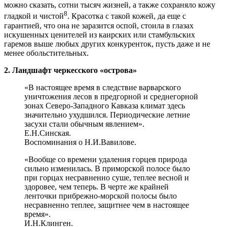
можно сказать, сотни тысяч жизней, а также сохраняло кожу
8
гладкой и чистой
. Красотка с такой кожей, да еще с
гарантией, что она не заразится оспой, стоила в глазах
искушенных ценителей из каирских или стамбульских
гаремов выше любых других конкуренток, пусть даже и не
менее обольстительных.
2. Ландшафт черкесского «острова»
«В настоящее время в следствие варварского
уничтожения лесов в предгорной и среднегорной
зонах Северо-Западного Кавказа климат здесь
значительно ухудшился. Периодические летние
засухи стали обычным явлением».
Е.Н.Синская.
Воспоминания о Н.И.Вавилове.
«Вообще со времени удаления горцев природа
сильно изменилась. В приморской полосе было
при горцах несравненно суше, теплее весной и
здоровее, чем теперь. В черте же крайней
ленточки прибрежно-морской полосы было
несравненно теплее, защитнее чем в настоящее
время».
И.Н.Клинген.