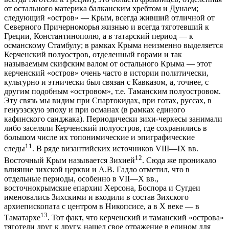
от остального материка балканским хребтом и Дунаем;
следующий «остров» — Крым, всегда живший отличной от
Северного Причерноморья жизнью и всегда тяготевший к
Греции, Константинополю, а в татарский период — к
османскому Стамбулу; в рамках Крыма неизменно выделяется
Керченский полуостров, отделенный горами и так
называемым скифским валом от остального Крыма — этот
керченский «остров» очень часто в истории политически,
культурно и этнически был связан с Кавказом, а, точнее, с
другим подобным «островом», т.е. Таманским полуостровом.
Эту связь мы видим при Спартокидах, при готах, руссах, в
генуэзскую эпоху и при османах (в рамках единого
кафинского санджака). Периодически зихи-черкесы занимали
либо заселяли Керченский полуостров, где сохранились в
большом числе их топонимические и эпиграфические
11
следы
. В ряде византийских источников VIII—IX вв.
12
Восточный Крым называется Зихией
. Сюда же проникало
влияние зихской церкви и А.В. Гадло отметил, что в
отдельные периоды, особенно в VII—X вв.,
восточнокрымские епархии Херсона, Боспора и Сугдеи
именовались Зихскими и входили в состав Зихского
архиепископата с центром в Никопсисе, а в X веке — в
13
Таматархе
. Тот факт, что керченский и таманский «острова»
тяготели друг к другу, нашел свое отражение в едином для