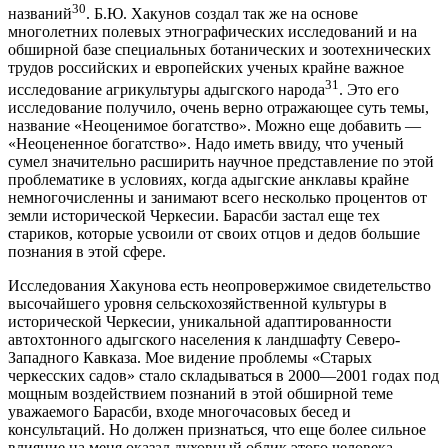
30
названий
. Б.Ю. Хакунов создал так же на основе
многолетних полевых этнографических исследований и на
обширной базе специальных ботанических и зоотехнических
трудов российских и европейских ученых крайне важное
31
исследование агрикультуры адыгского народа
. Это его
исследование получило, очень верно отражающее суть темы,
название «Неоценимое богатство». Можно еще добавить —
«Неоцененное богатство». Надо иметь ввиду, что ученый
сумел значительно расширить научное представление по этой
проблематике в условиях, когда адыгские анклавы крайне
немногочисленны и занимают всего несколько процентов от
земли исторической Черкесии. Барасби застал еще тех
стариков, которые усвоили от своих отцов и дедов большие
познания в этой сфере.
Исследования Хакунова есть неопровержимое свидетельство
высочайшего уровня сельскохозяйственной культуры в
исторической Черкесии, уникальной адаптированности
автохтонного адыгского населения к ландшафту Северо-
Западного Кавказа. Мое видение проблемы «Старых
черкесских садов» стало складываться в 2000—2001 годах под
мощным воздействием познаний в этой обширной теме
уважаемого Барасби, входе многочасовых бесед и
консультаций. Но должен признаться, что еще более сильное
влияние на меня оказал духовный облик этого человека.