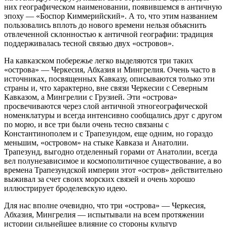
них географическом наименовании, появившемся в античную
эпоху — «Боспор Киммерийский». А то, что этим названием
пользовались вплоть до нового времени нельзя объяснить
отвлеченной склонностью к античной географии: традиция
поддерживалась тесной связью двух «островов».
На кавказском побережье легко выделяются три таких
«острова» — Черкесия, Абхазия и Мингрелия. Очень часто в
источниках, посвященных Кавказу, описываются только эти
страны и, что характерно, вне связи Черкесии с Северным
Кавказом, а Мингрелии с Грузией. Эти «острова»
просвечиваются через слой античной этногеографической
номенклатуры и всегда интенсивно сообщались друг с другом
по морю, и все три были очень тесно связаны с
Константинополем и с Трапезундом, еще одним, но гораздо
меньшим, «островом» на стыке Кавказа и Анатолии.
Трапезунд, выгодно отделенный горами от Анатолии, всегда
вел полунезависимое и космополитичное существование, а во
времена Трапезундской империи этот «остров» действительно
выживал за счет своих морских связей и очень хорошо
иллюстрирует броделевскую идею.
Для нас вполне очевидно, что три «острова» — Черкесия,
Абхазия, Мингрелия — испытывали на всем протяжении
истории сильнейшее влияние со стороны культур