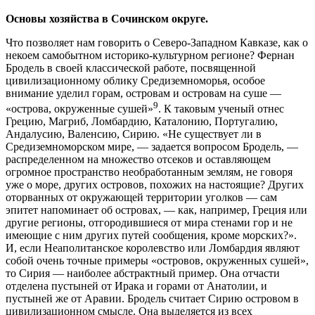
Основы хозяйства в Сочинском округе.
Что позволяет нам говорить о Северо-Западном Кавказе, как о
некоем самобытном историко-культурном регионе? Фернан
Бродель в своей классической работе, посвященной
цивилизационному облику Средиземноморья, особое
внимание уделил горам, островам и островам на суше —
9
«острова, окруженные сушей»
. К таковым ученый отнес
Грецию, Магриб, Ломбардию, Каталонию, Португалию,
Андалусию, Валенсию, Сирию. «Не существует ли в
Средиземноморском мире, — задается вопросом Бродель, —
распределенном на множество отсеков и оставляющем
огромное пространство необработанным землям, не говоря
уже о море, других островов, похожих на настоящие? Других
оторванных от окружающей территории уголков — сам
эпитет напоминает об островах, — как, например, Греция или
другие регионы, отгородившиеся от мира стенами гор и не
имеющие с ним других путей сообщения, кроме морских?».
И, если Неаполитанское королевство или Ломбардия являют
собой очень точные примеры «островов, окруженных сушей»,
то Сирия — наиболее абстрактный пример. Она отчасти
отделена пустыней от Ирака и горами от Анатолии, и
пустыней же от Аравии. Бродель считает Сирию островом в
цивилизационном смысле. Она выделяется из всех