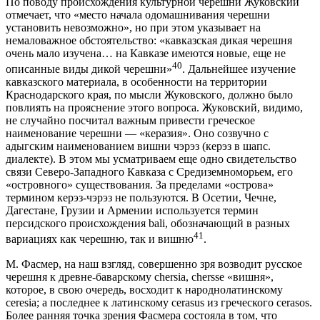
По поводу происхождения культурной черешни Жуковский
отмечает, что «место начала одомашнивания черешни
установить невозможно», но при этом указывает на
немаловажное обстоятельство: «кавказская дикая черешня
очень мало изучена… на Кавказе имеются новые, еще не
40
описанные виды дикой черешни»
. Дальнейшее изучение
кавказского материала, в особенности на территории
Краснодарского края, по мысли Жуковского, должно было
повлиять на прояснение этого вопроса. Жуковский, видимо,
не случайно посчитал важным привести греческое
наименование черешни — «керазия». Оно созвучно с
адыгским наименованием вишни чэрэз (керэз в шапс.
диалекте). В этом мы усматриваем еще одно свидетельство
связи Северо-Западного Кавказа с Средиземноморьем, его
«островного» существования. За пределами «острова»
термином керэз-чэрэз не пользуются. В Осетии, Чечне,
Дагестане, Грузии и Армении используется термин
персидского происхождения bali, обозначающий в разных
41
вариациях как черешню, так и вишню
.
М. Фасмер, на наш взгляд, совершенно зря возводит русское
черешня к древне-баварскому chersia, chersse «вишня»,
которое, в свою очередь, восходит к народнолатинскому
ceresia; а последнее к латинскому cerasus из греческого cerasos.
Более ранняя точка зрения Фасмера состояла в том, что