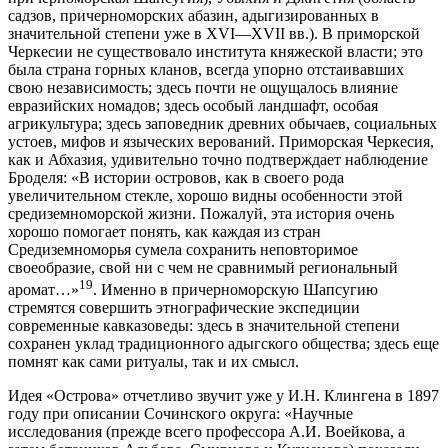
садзов, причерноморских абазин, адыгизированных в
значительной степени уже в XVI—XVII вв.). В приморской
Черкесии не существовало института княжеской власти; это
была страна горных кланов, всегда упорно отстаивавших
свою независимость; здесь почти не ощущалось влияние
евразийских номадов; здесь особый ландшафт, особая
агрикультура; здесь заповедник древних обычаев, социальных
устоев, мифов и языческих верований. Приморская Черкесия,
как и Абхазия, удивительно точно подтверждает наблюдение
Броделя: «В истории островов, как в своего рода
увеличительном стекле, хорошо видны особенности этой
средиземноморской жизни. Пожалуй, эта история очень
хорошо помогает понять, как каждая из стран
Средиземноморья сумела сохранить неповторимое
своеобразие, свой ни с чем не сравнимый региональный
19
аромат…»
. Именно в причерноморскую Шапсугию
стремятся совершить этнографические экспедиции
современные кавказоведы: здесь в значительной степени
сохранен уклад традиционного адыгского общества; здесь еще
помнят как сами ритуалы, так и их смысл.
Идея «Острова» отчетливо звучит уже у И.Н. Клингена в 1897
году при описании Сочинского округа: «Научные
исследования (прежде всего профессора А.И. Воейкова, а