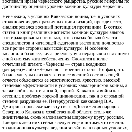
воспевали нравы черкесского рыцарства, русские генералы по
достоинству оценили уровень военной культуры Черкесии.
Неизбежно, в условиях Кавказской войны, т.е. в условиях
столкновения двух различных цивилизаций, прежде всего,
анализировался военный потенциал противника. В сотнях
статей и книг различные аспекты военной культуры адыгов
растиражированы настолько, что в глазах большей части
специалистов и читающей аудитории заслонили полностью
все прочие стороны адыгской культуры. И особенно
заслонили базис ее, т.е. агрикультуру и неразрывно связанную
с ней систему жизнеобеспечения. Сложился вполне
отчетливый штамп: «Черкесия — страна всадников
(рыцарей)» либо «Черкесия — военный стан». Тот факт, что
базис культуры оказался в тени ее военной составляющей,
отчасти объясняется ее экзотичностью, яркостью, высокой
степенью эффективности в условиях кавалерийской войны, а
также войны партизанской, горной. Кавказская война как
оттенила проблему горской цивилизации, так и в огромной
степени разрушила ее. Петербургский кавказовед В.А.
Дмитриев прослеживает эту связь: «Достижения народов
Северного Кавказа в хозяйственной области столь же
значительны, сколь малоизвестны широкому кругу россиян.
Говорить же о них сейчас следует еще и потому, что именно
традиционная культура ведения хозяйства в горных условиях,