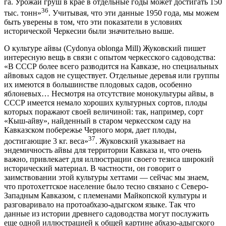
га. Урожай груш в крае в отдельные годы может достигать 150
36
тыс. тонн»
. Учитывая, что эти данные 1950 года, мы можем
быть уверены в том, что эти показатели в условиях
исторической Черкесии были значительно выше.
О культуре айвы (Cydonya oblonga Mill) Жуковский пишет
интересную вещь в связи с опытом черкесского садоводства:
«В СССР более всего разводится на Кавказе, но специальных
айвовых садов не существует. Отдельные деревья или группы
их имеются в большинстве плодовых садов, особенно
яблоневых… Несмотря на отсутствие монокультуры айвы, в
СССР имеется немало хороших культурных сортов, плоды
которых поражают своей величиной: так, например, сорт
«Кыш-айву», найденный в старом черкесском саду на
Кавказском побережье Черного моря, дает плоды,
37
достигающие 3 кг. веса»
. Жуковский указывает на
эндемичность айвы для территории Кавказа и, что очень
важно, привлекает для иллюстрации своего тезиса широкий
исторический материал. В частности, он говорит о
заимствовании этой культуры хеттами — сейчас мы знаем,
что протохеттское население было тесно связано с Северо-
Западным Кавказом, с племенами Майкопской культуры и
разговаривало на протоабхазо-адыгском языке. Так что
данные из истории древнего садоводства могут послужить
еще одной иллюстрацией к общей картине абхазо-адыгского