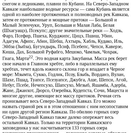
снегом и ледниками, плавни по Кубани. На Северо-Западном
Кавказе наибольшие водные ресурсы — сама Кубань является
одной из наиболее протяженных и полноводных рек Кавказа,
затем ее протяженные и мощные притоки — Большой и
Малый Зеленчуки, Уруп, Большая и Малая Лаба, Белая
(Шхагуащэ), Псекупс; другие значительные реки — Ходзь,
Фарз, Псефир, Пшеха, Курджипс, Цицэ, Пшиш, Убин,
Адагум, Афипс, Абин, Шебш, Ахтырь, Хабль, Кудако, Иль,
Эйбза (Зыбза), Бугундырь, Псиф, Псебепс, Чепси, Каверзе,
Киша, Дах, Большой Руфабго, Мешоко, Чамлык, Чохрак,
22
Гиага, Марта
. Это водная карта Закубанья. Масса рек берет
свое начало в Главном хребте, либо в параллельных ему
хребтах, течет вдоль южного склона гор и впадает в Черное
море: Мзымта, Сукко, Годлик, Псоу, Бзыбь, Ворданэ, Вулан,
Шахе, Пшад, Туапсе, Псезуапсе, Джубга, Аше, Шепси, Агой,
Небуг, Псебе, Нечепсухо, Шапсухо, Мезыб, Яшамба, Адерба,
Жане, Джанхот, Дюрсо, Озерейка, Кудепста, Сочи, Мацеста и
многие другие, имеющие все массу притоков. Речная сеть
пронизывает весь Северо-Западный Кавказ. Его можно
назвать страной рек и в этом отношении с ним несопоставим
ни один другой регион Кавказа. По обилию горных озер
Северо-Западный Кавказ также далеко опережает весь
остальной Кавказ. Только на территории Кавказского
заповедника у нас насчитывается 133 горных озера