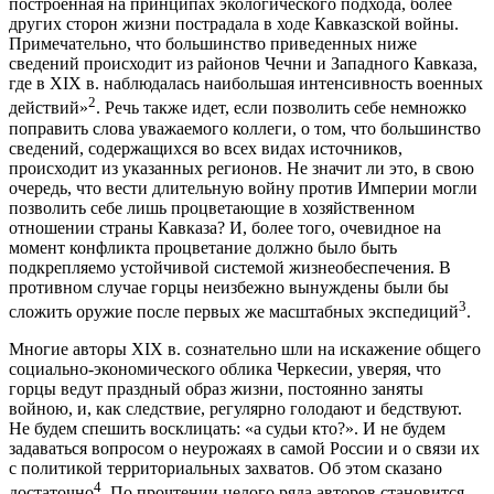
построенная на принципах экологического подхода, более
других сторон жизни пострадала в ходе Кавказской войны.
Примечательно, что большинство приведенных ниже
сведений происходит из районов Чечни и Западного Кавказа,
где в XIX в. наблюдалась наибольшая интенсивность военных
2
действий»
. Речь также идет, если позволить себе немножко
поправить слова уважаемого коллеги, о том, что большинство
сведений, содержащихся во всех видах источников,
происходит из указанных регионов. Не значит ли это, в свою
очередь, что вести длительную войну против Империи могли
позволить себе лишь процветающие в хозяйственном
отношении страны Кавказа? И, более того, очевидное на
момент конфликта процветание должно было быть
подкрепляемо устойчивой системой жизнеобеспечения. В
противном случае горцы неизбежно вынуждены были бы
3
сложить оружие после первых же масштабных экспедиций
.
Многие авторы XIX в. сознательно шли на искажение общего
социально-экономического облика Черкесии, уверяя, что
горцы ведут праздный образ жизни, постоянно заняты
войною, и, как следствие, регулярно голодают и бедствуют.
Не будем спешить восклицать: «а судьи кто?». И не будем
задаваться вопросом о неурожаях в самой России и о связи их
с политикой территориальных захватов. Об этом сказано
4
достаточно
. По прочтении целого ряда авторов становится