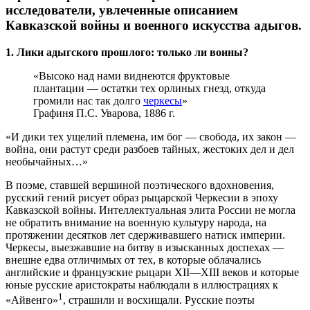
исследователи, увлеченные описанием
Кавказской войны и военного искусства адыгов.
1. Лики адыгского прошлого: только ли воины?
«Высоко над нами виднеются фруктовые
плантации — остатки тех орлиных гнезд, откуда
громили нас так долго
черкесы
»
Графиня П.С. Уварова, 1886 г.
«И дики тех ущелий племена, им бог — свобода, их закон —
война, они растут среди разбоев тайных, жестоких дел и дел
необычайных…»
В поэме, ставшей вершиной поэтического вдохновения,
русский гений рисует образ рыцарской Черкесии в эпоху
Кавказской войны. Интеллектуальная элита России не могла
не обратить внимание на военную культуру народа, на
протяжении десятков лет сдерживавшего натиск империи.
Черкесы, выезжавшие на битву в изысканных доспехах —
внешне едва отличимых от тех, в которые облачались
английские и французские рыцари XII—XIII веков и которые
юные русские аристократы наблюдали в иллюстрациях к
1
«Айвенго»
, страшили и восхищали. Русские поэты