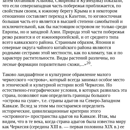
затем ботаников Альбова, Смирнова и Кузнецова) показали,
что если северозападная часть побережья приближается, по
свойствам своим, к южному берегу Крыма и в некотором
отношении составляет переход к Кахетии, то юговосточная
большая часть его является в высшей степени самобытной и
исключительной, как бы настоящим островом не только среди
Европы, но и западной Азии. Природа этой части побережья
резко разнится и от южноевропейской, и от среднего типа
всего кавказского района. Странным образом, Япония и
северные округа чайного китайского района являются
родными сестрами этой местности, как по климату, так и по
характеру растительности. Виды растений различны, но
20
лесные формации поразительно схожи,...»
.
Таково ландшафтное и культурное обрамление малого
черкесского «острова», который всегда занимал особое место
в этнической и культурной истории всей Черкесии. Но
естественно-географические условия, в которых развилась эта
страна, позволяют нам определить границы большого
«острова на суше», т.е. страны адыгов на Северо-Западном
Кавказе. Вслед за этим мы постараемся определить
исторические, цивилизационные критерии этого
«островного» пространства адыгов на Кавказе. Итак, мы
видим, что в те века, когда страна адыгов была известна миру
как Черкесия (середина XIII в. — первая половина XIX в.) ее