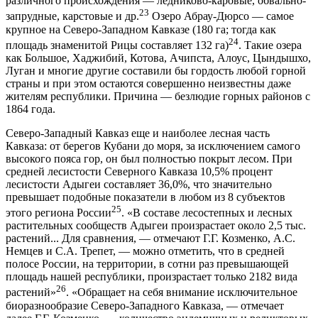
различного происхождения — ледниково-каровые, обвально-
23
запрудные, карстовые и др.
Озеро Абрау-Дюрсо — самое
крупное на Северо-Западном Кавказе (180 га; тогда как
24
площадь знаменитой Рицы составляет 132 га)
. Такие озера
как Большое, Хаджибий, Котова, Ачипста, Алоус, Цындышхо,
Луган и многие другие составили бы гордость любой горной
страны и при этом остаются совершенно неизвестны даже
жителям республики. Причина — безлюдие горных районов с
1864 года.
Северо-Западный Кавказ еще и наиболее лесная часть
Кавказа: от берегов Кубани до моря, за исключением самого
высокого пояса гор, он был полностью покрыт лесом. При
средней лесистости Северного Кавказа 10,5% процент
лесистости Адыгеи составляет 36,0%, что значительно
превышает подобные показатели в любом из 8 субъектов
25
этого региона России
. «В составе лесостепных и лесных
растительных сообществ Адыгеи произрастает около 2,5 тыс.
растений... Для сравнения, — отмечают Г.Г. Козменко, А.С.
Немцев и С.А. Трепет, — можно отметить, что в средней
полосе России, на территории, в сотни раз превышающей
площадь нашей республики, произрастает только 2182 вида
26
растений»
. «Обращает на себя внимание исключительное
биоразнообразие Северо-Западного Кавказа, — отмечает