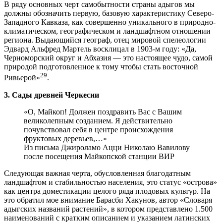
В ряду основных черт самобытности страны адыгов мы
должны обозначить первую, базовую характеристику Северо-
Западного Кавказа, как совершенно уникального в природно-
климатическом, географическом и ландшафтном отношении
региона. Выдающийся географ, отец мировой спелеологии
Эдвард Альфред Мартель восклицал в 1903-м году: «Да,
Черноморский округ и Абхазия — это настоящее чудо, самой
природой подготовленное к тому чтобы стать восточной
29
Ривьерой»
.
3. Сады древней Черкесии
«О, Майкоп! Должен поздравить Вас с Вашим
великолепным созданием. Я действительно
почувствовал себя в центре происхождения
фруктовых деревьев,…»
Из письма Джироламо Ацци Николаю Вавилову
после посещения Майкопской станции ВИР
Следующая важная черта, обусловленная благодатным
ландшафтом и стабильностью населения, это статус «острова»
как центра доместикации целого ряда плодовых культур. На
это обратил мое внимание Барасби Хакунов, автор «Словаря
адыгских названий растений», в котором представлено 1.500
наименований с кратким описанием и указанием латинских