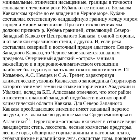
минимальные, этнически насыщенные, границы в точности
совпадали с течением реки Кубань от ее истоков в Большом
Кавказском хребте до ее впадения в Черное море. Кубань
составляла естественную ландшафтную границу между миром
горцев и миром кочевников. При всех исключениях мы
должны признать р. Кубань границей, отделяющей Северо-
Западный Кавказ от Центрального Кавказа, с одной стороны,
и от великой евразийской степи, с другой. И, если река
составляла северный и восточный предел адыгского Северо-
Западного Кавказа, то Черное море является западным
пределом. Очерченный адыгский «остров» занимал
важнейшую и в природно-климатическом отношении
наиболее благодатную часть кавказского «континента». Г.Г.
Козменко, А.С. Немцев и С.А. Трепет, характеризуя
климатические условия Кавказского заповедника (территория
которого занимает земли на стыке исторических Абадзехии и
Убыхии), вслед за Б.П. Алисовым отмечают, что этот район
относится к влажной западной подобласти высокогорной
климатической области Кавказа. Для Северо-Западного
Кавказа преобладающее значение имеет западный перенос
воздуха, т.е. влажные воздушные массы Средиземноморья и
21
Атлантики
. Территория «острова» включает в себя все виды
ландшафтов: степь, лесостепь, лесные холмистые предгорья,
лесные горы, обширные горные долины и нагорные плато,
субальпийские и альпийские луга, скалистые горы, покрытые