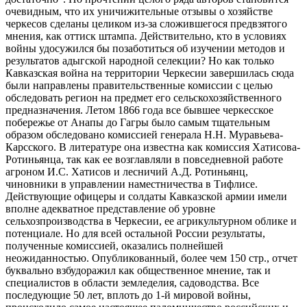
очевидным, что их уничижительные отзывы о хозяйстве
черкесов сделаны целиком из-за сложившегося предвзятого
мнения, как оттиск штампа. Действительно, кто в условиях
войны удосужился бы позаботиться об изучении методов и
результатов адыгской народной селекции? Но как только
Кавказская война на территории Черкесии завершилась сюда
были направлены правительственные комиссии с целью
обследовать регион на предмет его сельскохозяйственного
предназначения. Летом 1866 года все бывшее черкесское
побережье от Анапы до Гагры было самым тщательным
образом обследовано комиссией генерала Н.Н. Муравьева-
Карсского. В литературе она известна как комиссия Хатисова-
Ротиньянца, так как ее возглавляли в повседневной работе
агроном И.С. Хатисов и лесничий А.Д. Ротиньянц,
чиновники в управлении наместничества в Тифлисе.
Действующие офицеры и солдаты Кавказской армии имели
вполне адекватное представление об уровне
сельхозпроизводства в Черкесии, ее агрикультурном облике и
потенциале. Но для всей остальной России результаты,
полученные комиссией, оказались полнейшей
неожиданностью. Опубликованный, более чем 150 стр., отчет
буквально взбудоражил как общественное мнение, так и
специалистов в области земледелия, садоводства. Все
последующие 50 лет, вплоть до 1-й мировой войны,