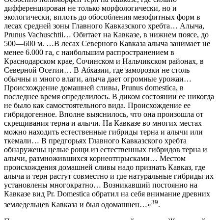
дифференцирован не только морфологически, но и
экологически, вплоть до обособления мезофитных форм в
лесах средней зоны Главного Кавказского хребта… Алыча,
Prunus Vachuschtii… Обитает на Кавказе, в нижнем поясе, до
500—600 м. …В лесах Северного Кавказа алыча занимает не
менее 6.000 га, с наибольшим распространением в
Краснодарском крае, Сочинском и Нальчикском районах, в
Северной Осетии… В Абхазии, где заморозки не столь
обычны и много влаги, алыча дает огромные урожаи…
Происхождение домашней сливы, Prunus domestica, в
последнее время определилось. В диком состоянии ее никогда
не было как самостоятельного вида. Происхождение ее
гибридогенное. Вполне выяснилось, что она произошла от
скрещивания терна и алычи. На Кавказе во многих местах
можно находить естественные гибриды терна и алычи или
ткемали… В предгорьях Главного Кавказского хребта
обнаружены целые рощи из естественных гибридов терна и
алычи, размножившихся корнеотпрысками… Местом
происхождения домашней сливы надо признать Кавказ, где
алыча и терн растут совместно и где натуральные гибриды их
установлены многократно… Возникавший постоянно на
Кавказе вид Pr. Domestica обратил на себя внимание древних
39
земледельцев Кавказа и был одомашнен…»
.