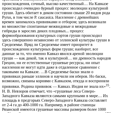
происхождения, сочный, высоко качественный… На Кавказе
происходил очевидно бурный процесс эволюции культурной
груши. Здесь обитает в диком состоянии свыше 20 видов рода
Pyrus, в том числе P. caucasica. Население с древнейших
времен занималось прививками и отбором; здесь возникали
во множестве спонтанные межвидовые и межродовые
гибриды в зарослях диких плодовых... процесс
формообразования культурных сортов груши происходил
здесь совершенно независимо от эллинской культуры груши в
Средиземье. Вряд ли Средиземье имеет приоритет в
происхождении культурных форм груши; наоборот, все
данные за то, что именно Кавказ явился ареной эволюции
груши — как дикой, так и культурной… ни древность народов
Греции, ни ее естественные грушевые ресурсы, ни опыт
населения не могут идти даже в отдаленное сравнение с
таковыми на Кавказе. …В Средиземье баски знали о
прививках раньше эллинов и научили им иберов. Но баски,
возможно, связаны корнями с Кавказом, откуда и восприняли
35
прививки. Родина прививок — Кавказ. Индия не знала их»
.
Н. В. Невзоров отмечает, что «грушевые леса Северо-
Западного Кавказа являются самыми крупными в мире… Их
площадь в предгорьях Северо-Западного Кавказа составляет
от 2-4 га до 400-1000 га. Например, в районе станицы
Рязанской имеются грушевые массивы размером более 1000