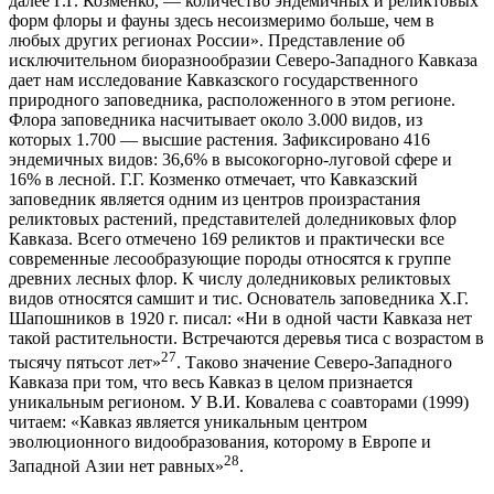
далее Г.Г. Козменко, — количество эндемичных и реликтовых
форм флоры и фауны здесь несоизмеримо больше, чем в
любых других регионах России». Представление об
исключительном биоразнообразии Северо-Западного Кавказа
дает нам исследование Кавказского государственного
природного заповедника, расположенного в этом регионе.
Флора заповедника насчитывает около 3.000 видов, из
которых 1.700 — высшие растения. Зафиксировано 416
эндемичных видов: 36,6% в высокогорно-луговой сфере и
16% в лесной. Г.Г. Козменко отмечает, что Кавказский
заповедник является одним из центров произрастания
реликтовых растений, представителей доледниковых флор
Кавказа. Всего отмечено 169 реликтов и практически все
современные лесообразующие породы относятся к группе
древних лесных флор. К числу доледниковых реликтовых
видов относятся самшит и тис. Основатель заповедника Х.Г.
Шапошников в 1920 г. писал: «Ни в одной части Кавказа нет
такой растительности. Встречаются деревья тиса с возрастом в
27
тысячу пятьсот лет»
. Таково значение Северо-Западного
Кавказа при том, что весь Кавказ в целом признается
уникальным регионом. У В.И. Ковалева с соавторами (1999)
читаем: «Кавказ является уникальным центром
эволюционного видообразования, которому в Европе и
28
Западной Азии нет равных»
.