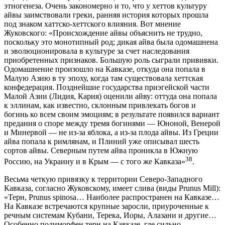
этногенеза. Очень закономерно и то, что у хеттов культуру
айвы заимствовали греки, ранняя история которых прошла
под знаком хаттско-хеттского влияния. Вот мнение
Жуковского: «Происхождение айвы объяснить не трудно,
поскольку это монотипный род; дикая айва была одомашнена
и эволюционировала в культуре за счет наследования
приобретенных признаков. Большую роль сыграли прививки.
Одомашнение произошло на Кавказе, откуда она попала в
Малую Азию в ту эпоху, когда там существовала хеттская
конфедерация. Позднейшие государства приэгейской части
Малой Азии (Лидия, Кария) оценили айву: оттуда она попала
к эллинам, как известно, склонным привлекать богов и
богинь ко всем своим эмоциям; в результате появился вариант
предания о споре между тремя богинями — Юноной, Венерой
и Минервой — не из-за яблока, а из-за плода айвы. Из Греции
айва попала к римлянам, и Плиний уже описывал шесть
сортов айвы. Северным путем айва проникла в Южную
38
Россию, на Украину и в Крым — с того же Кавказа»
.
Весьма четкую привязку к территории Северо-Западного
Кавказа, согласно Жуковскому, имеет слива (виды Prunus Mill):
«Терн, Prunus spinosa… Наиболее распространен на Кавказе…
На Кавказе встречаются крупные заросли, приуроченные к
речным системам Кубани, Терека, Иоры, Алазани и другие…
Особенно полиморфен терн на Кавказе, где сильно