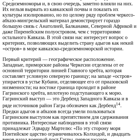
Средиземноморья и, в свою очередь, заметно влияли на них.
Их нельзя вырвать из кавказской почвы и показать их
культуры изолированно, но по целому ряду проблем черкесо-
абхазо-мингрельский материал демонстрирует гораздо
большую связь с Анатолией, Балканами, Северной Африкой и
даже Пиренейским полуостровом, чем с территориями
остального Кавказа. В этой связи нас интересует вопрос о
критериях, позволяющих выделить страну адыгов как некий
«остров» в море кавказско-средиземноморской истории.
Первый критерий — географическое расположение.
Западные, приморские районы Черкесии отделены от ее
основной территории линией Главного хребта, которая
составляет условную северную границу; на западе «остров»
упирается в устье Кубани, отделяющее его от приазовской
низменности; на востоке граница проходит в районе
Гагринского хребта, вплотную подступающего к морю.
Гагринский выступ — это Дербенд Западного Кавказа и в
14
ряде источников район Гагра обозначен как Дербенд
.
Предки адыгов и абхазов всегда умели пользоваться
Гагринским выступом как препятствием для сдерживания
противника. Интересные наблюдения в этой связи
принадлежат Эдварду Мартелю: «По эту сторону моря
Понтийское царство ограничивалось Колхидой, и двадцать
веков назад военный пост Гагры, первоклассное