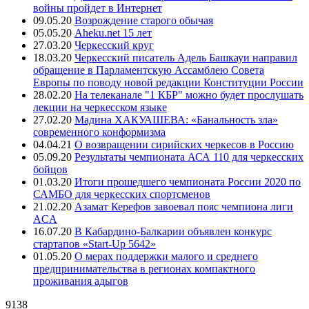
войны пройдет в Интернет
09.05.20
Возрождение старого обычая
05.05.20
Aheku.net 15 лет
27.03.20
Черкесский круг
18.03.20
Черкесский писатель Адель Башкауи направил
обращение в Парламентскую Ассамблею Совета
Европы по поводу новой редакции Конституции России
28.02.20
На телеканале "1 КБР" можно будет прослушать
лекции на черкесском языке
27.02.20
Мадина ХАКУАШЕВА: «Банальность зла»
современного конформизма
04.04.21
О возвращении сирийских черкесов в Россию
05.09.20
Результаты чемпионата АСА 110 для черкесских
бойцов
01.03.20
Итоги прошедшего чемпионата России 2020 по
САМБО для черкесских спортсменов
21.02.20
Азамат Керефов завоевал пояс чемпиона лиги
ACA
16.07.20
В Кабардино-Балкарии объявлен конкурс
стартапов «Start-Up 5642»
01.05.20
О мерах поддержки малого и среднего
предпринимательства в регионах компактного
проживания адыгов
9138