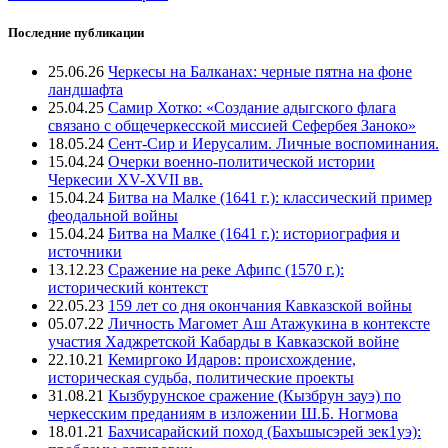
Последние публикации
25.06.26
Черкесы на Балканах: черные пятна на фоне
ландшафта
25.04.25
Самир Хотко: «Создание адыгского флага
связано с общечеркесской миссией Сефербея Заноко»
18.05.24
Сент-Сир и Иерусалим. Личные воспоминания.
15.04.24
Очерки военно-политической истории
Черкесии XV-XVII вв.
15.04.24
Битва на Малке (1641 г.): классический пример
феодальной войны
15.04.24
Битва на Малке (1641 г.): историография и
источники
13.12.23
Сражение на реке Афипс (1570 г.):
исторический контекст
22.05.23
159 лет со дня окончания Кавказской войны
05.07.22
Личность Магомет Аш Атажукина в контексте
участия Хаджретской Кабарды в Кавказской войне
22.10.21
Кемиргоко Идаров: происхождение,
историческая судьба, политические проекты
31.08.21
Кызбурунское сражение (Кызбрун зауэ) по
черкесским преданиям в изложении Ш.Б. Ногмова
18.01.21
Бахчисарайский поход (Бахъшысэрей зек1уэ):