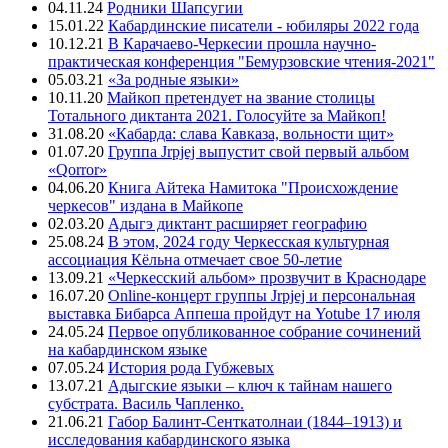
04.11.24
Родники Шапсугии
15.01.22
Кабардинские писатели - юбиляры 2022 года
10.12.21
В Карачаево-Черкесии прошла научно-
практическая конференция "Бемурзовские чтения-2021"
05.03.21
«За родные языки»
10.11.20
Майкоп претендует на звание столицы
Тотального диктанта 2021. Голосуйте за Майкоп!
31.08.20
«Кабарда: слава Кавказа, вольности щит»
01.07.20
Группа Jrpjej выпустит свой первый альбом
«Qorror»
04.06.20
Книга Айтека Намитока "Происхождение
черкесов" издана в Майкопе
02.03.20
Адыгэ диктант расширяет географию
25.08.24
В этом, 2024 году Черкесская культурная
ассоциация Кёльна отмечает свое 50-летие
13.09.21
«Черкесский альбом» прозвучит в Краснодаре
16.07.20
Online-концерт группы Jrpjej и персональная
выставка Бибарса Аппеша пройдут на Yotube 17 июля
24.05.24
Первое опубликованное собрание сочинений
на кабардинском языке
07.05.24
История рода Губжевых
13.07.21
Адыгские языки – ключ к тайнам нашего
субстрата. Василь Чапленко.
21.06.21
Габор Балинт-Сенткатолнаи (1844–1913) и
исследования кабардинского языка