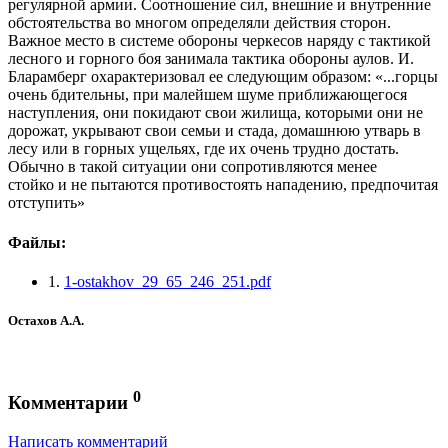
регулярной армии. Соотношение сил, внешние и внутренние
обстоятельства во многом определяли действия сторон.
Важное место в системе обороны черкесов наряду с тактикой
лесного и горного боя занимала тактика обороны аулов. И.
Бларамберг охарактеризовал ее следующим образом: «...горцы
очень бдительны, при малейшем шуме приближающегося
наступления, они покидают свои жилища, которыми они не
дорожат, укрывают свои семьи и стада, домашнюю утварь в
лесу или в горных ущельях, где их очень трудно достать.
Обычно в такой ситуации они сопротивляются менее
стойко и не пытаются противостоять нападению, предпочитая
отступить»
Файлы:
1.
1-ostakhov_29_65_246_251.pdf
Остахов А.А.
0
Комментарии
Написать комментарий