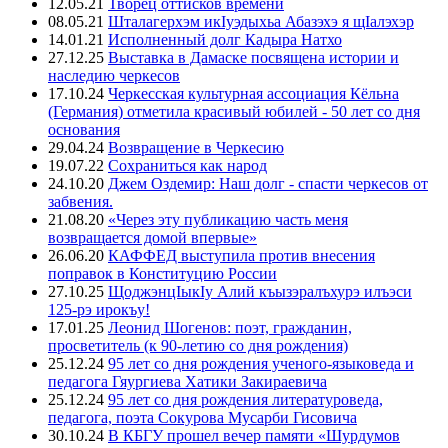
12.05.21
Творец оттисков времени
08.05.21
Шталагерхэм икIуэдыхьа Абазэхэ я щIалэхэр
14.01.21
Исполненный долг Кадыра Натхо
27.12.25
Выставка в Дамаске посвящена истории и
наследию черкесов
17.10.24
Черкесская культурная ассоциация Кёльна
(Германия) отметила красивый юбилей - 50 лет со дня
основания
29.04.24
Возвращение в Черкесию
19.07.22
Сохраниться как народ
24.10.20
Джем Оздемир: Наш долг - спасти черкесов от
забвения.
21.08.20
«Через эту публикацию часть меня
возвращается домой впервые»
26.06.20
КАФФЕД выступила против внесения
поправок в Конституцию России
27.10.25
ЩоджэнцIыкIу Алий къызэралъхурэ илъэси
125-рэ ирокъу!
17.01.25
Леонид Шогенов: поэт, гражданин,
просветитель (к 90-летию со дня рождения)
25.12.24
95 лет со дня рождения ученого-языковеда и
педагога Гяургиева Хатики Закираевича
25.12.24
95 лет со дня рождения литературоведа,
педагога, поэта Сокурова Мусарби Гисовича
30.10.24
В КБГУ прошел вечер памяти «Шурдумов