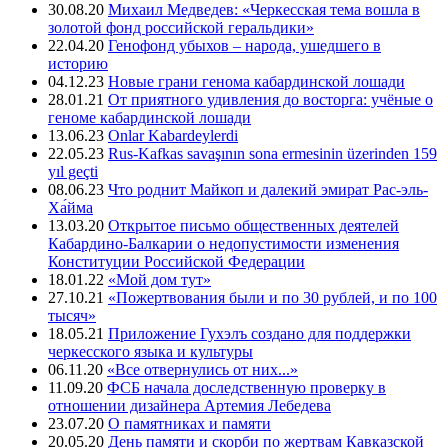
30.08.20
Михаил Медведев: «Черкесская тема вошла в
золотой фонд российской геральдики»
22.04.20
Генофонд убыхов – народа, ушедшего в
историю
04.12.23
Новые грани генома кабардинской лошади
28.01.21
От приятного удивления до восторга: учёные о
геноме кабардинской лошади
13.06.23
Onlar Kabardeylerdi
22.05.23
Rus-Kafkas savaşının sona ermesinin üzerinden 159
yıl geçti
08.06.23
Что роднит Майкоп и далекий эмират Рас-эль-
Ха́йма
13.03.20
Открытое письмо общественных деятелей
Кабардино-Балкарии о недопустимости изменения
Конституции Российской Федерации
18.01.22
«Мой дом тут»
27.10.21
«Пожертвования были и по 30 рублей, и по 100
тысяч»
18.05.21
Приложение Гухэлъ создано для поддержки
черкесского языка и культуры
06.11.20
«Все отвернулись от них...»
11.09.20
ФСБ начала доследственную проверку в
отношении дизайнера Артемия Лебедева
23.07.20
О памятниках и памяти
20.05.20
День памяти и скорби по жертвам Кавказской