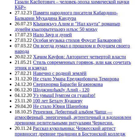
Газали Касботович – человек-эпоха химической науки
КБР»
27.12.23
Памяти народного писателя Кабардино-
Балкарии Мухадина Кандура
26.07.23
Кlыщокъуэ Алим и "Нал къута" романыр
дунейм къызэрытехьэрэ илъэс 50 мэхъу
17.07.23
Нало Заур и дуней
27.03.22
Особая музыка стихов Фоусат Балкаровой
07.03.22
Он всегда думал о прошлом и будущем своего
народа
20.02.22
Хачим Кауфов: Авторитет четвертой власти
21.05.21
Стиль современных горянок, или как сочетать
этник и кэжуал
27.02.21
Навечно с родной землёй
31.12.20
Не стало Умара Ереджибовича Темирова
24.12.20
Сверхнорма Барасби Бгажнокова
06.12.20
ЩоджэнцIыкIу Алий - 120
04.12.20
Уэ умыщI Iумпэм си гуащIэр!
23.11.20
100 лет Беталу Куашеву
29.04.20
Не стало Юрия Шанибова
18.10.25
Рецензия. Дебютный альбом Чапщ —
атмосферный, энергичный, аутентичный и вдохновлен
древними целительными ритуалами Черкесии.
20.11.24
Рассказ кукольника: Черкесский артист
привносит древние традиции в Бостонский колледж