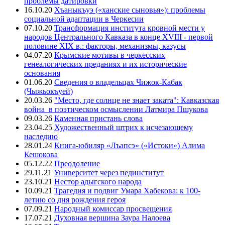
проблемы датировки
16.10.20
Хъаныкъуэ («ханские сыновья»): проблемы
социальной адаптации в Черкесии
07.10.20
Трансформация института кровной мести у
народов Центрального Кавказа в конце XVIII - первой
половине XIX в.: факторы, механизмы, казусы
04.07.20
Крымские мотивы в черкесских
генеалогических преданиях и их исторические
основания
01.06.20
Сведения о владельцах Чижок-Кабак
(Чыжьокъуей)
20.03.26
"Место, где солнце не знает заката": Кавказская
война в поэтическом осмыслении Латмира Пшукова
09.03.26
Каменная пристань слова
23.04.25
Художественный штрих к исчезающему
наследию
28.01.24
Книга-юбиляр «Лъапсэ» («Истоки») Алима
Кешокова
05.12.22
Преодоление
29.11.21
Университет через пединститут
23.10.21
Нестор адыгского народа
10.09.21
Трагедия и подвиг Умара Хабекова: к 100-
летию со дня рождения героя
07.09.21
Народный комиссар просвещения
17.07.21
Духовная вершина Заура Налоева