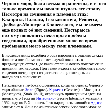
Черного моря, были весьма ограничены, и с того
только времени мы начали изучать эту страну.
Несмотря на сочинения о племенах этих:
Клапрота, Палласа, Гюльденштета, Рейнегса,
Дюбуа де-Монпере и Броневского, мы не имеем
еще полных об них сведений. Постараюсь
поэтому пополнить некоторые пробелы
сведениями, приобретенными мною во время
пребывания моего между теми племенами.
В исследованиях подобного рода народные предания служат
большим пособием; но я имел случай пояснить в
предъидущей статье1, до какой степени можно полагаться на
предания тех народов. При таком недостатке собранные мною
сведения почерпнуты из рассказов лиц, с которыми я
находился в сношениях.
Не вдаваясь в глубокую древность, когда на берегах Черного
моря обитали
Зихи
(Zigues),
Керкеты
(Cercetes) и Мосщиты
(Moschytes), (Strab. lib. II), ограничусь приведением здесь на
память, что Георгий
Интериано
(George Interiano), живший в
1552 году по Р. X., нашел, “что народ, называвшийся
Адыге
,
занимал от р. Дона по азиатскому берегу Азовского моря до