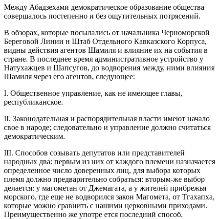
Между Абадзехами демократическое образование общества
совершалось постепенно и без ощутительных потрясений.
В обзорах, которые посылались от начальника Черноморской
Береговой Линии н Штаб Отдельного Кавказского Корпуса,
видны действия агентов Шамиля и влияние их на события в
стране. В последнее время административное устройство у
Натухажцев и Шапсугов, до водворения между, ними влияния
Шамиля через его агентов, следующее:
I. Общественное управление, как не имеющее главы,
республиканское.
II. Законодательная и распорядительная власти имеют начало
свое в народе; следовательно и управление должно считаться
демократическим.
III. Способов созывать депутатов или представителей
народных два: первым из них от каждого племени назначается
определенное число доверенных лиц, для выбора которых
племя должно предварительно собраться: вторым-же выбор
делается: у магометан от Джемагата, а у жителей прибрежья
морского, где еще не водворился закон Магомета, от Тгахапха,
которые можно сравнить с нашими церковными приходами.
Преимущественно же употре ется последний способ.