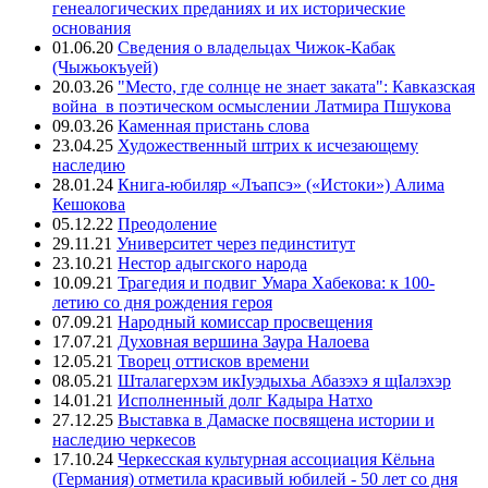
генеалогических преданиях и их исторические
основания
01.06.20
Сведения о владельцах Чижок-Кабак
(Чыжьокъуей)
20.03.26
"Место, где солнце не знает заката": Кавказская
война в поэтическом осмыслении Латмира Пшукова
09.03.26
Каменная пристань слова
23.04.25
Художественный штрих к исчезающему
наследию
28.01.24
Книга-юбиляр «Лъапсэ» («Истоки») Алима
Кешокова
05.12.22
Преодоление
29.11.21
Университет через пединститут
23.10.21
Нестор адыгского народа
10.09.21
Трагедия и подвиг Умара Хабекова: к 100-
летию со дня рождения героя
07.09.21
Народный комиссар просвещения
17.07.21
Духовная вершина Заура Налоева
12.05.21
Творец оттисков времени
08.05.21
Шталагерхэм икIуэдыхьа Абазэхэ я щIалэхэр
14.01.21
Исполненный долг Кадыра Натхо
27.12.25
Выставка в Дамаске посвящена истории и
наследию черкесов
17.10.24
Черкесская культурная ассоциация Кёльна
(Германия) отметила красивый юбилей - 50 лет со дня