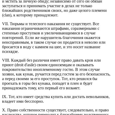
и мстить за личную обиду; независимо от сего он обязан
заступаться и принимать участие в делах не только
ближайших родственников своих, но даже целого племени
(clan), к которому принадлежит.
VII. Тюрьмы и телесного наказания не существует. Все
наказания ограничиваются штрафами, соразмерными с
степенью проступков и увеличивающимися в случае
повторений. Если же нарушитель благочиния окажется
неисправимым, в таком случае он продается в неволю или
бросается в воду с камнем на шее, и это носит название
психядзе.
VIII. Каждый без различия имеет право давать кров или
приют (droit d'asile) своим единоземцам и оказывать
покровительство иноплеменному гостю. В этом случае
хозяин, как кунак, ручается перед гостем за его безопасность,
а перед своими за его проступок. Тот, кто решился бы
проехать в горы без кунака, попадет в плен и будет
принадлежать тому, кто первый его возьмет.
IX. Тот, кто имеет средства купить или достать невольников,
владеет ими бесспорно.
X. Право собственности существует, следовательно, и право
наследства, которое переходит к ближайшему родственнику.