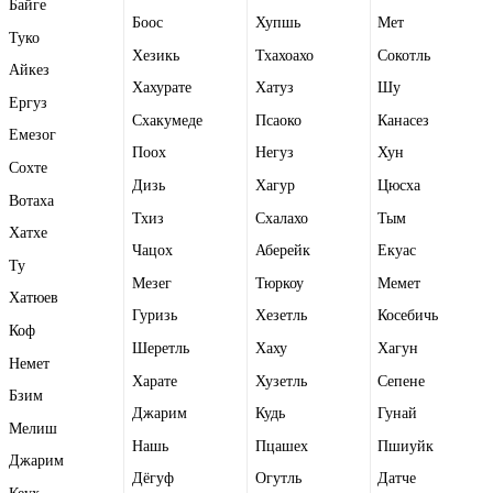
Байге
Боос
Хупшь
Мет
Туко
Хезикь
Тхахоахо
Сокотль
Айкез
Хахурате
Хатуз
Шу
Ергуз
Схакумеде
Псаоко
Канасез
Емезог
Поох
Негуз
Хун
Сохте
Дизь
Хагур
Цюсха
Вотаха
Тхиз
Схалахо
Тым
Хатхе
Чацох
Аберейк
Екуас
Ту
Мезег
Тюркоу
Мемет
Хатюев
Гуризь
Хезетль
Косебичь
Коф
Шеретль
Хаху
Хагун
Немет
Харате
Хузетль
Сепене
Бзим
Джарим
Кудь
Гунай
Мелиш
Нашь
Пцашех
Пшиуйк
Джарим
Дёгуф
Огутль
Датче