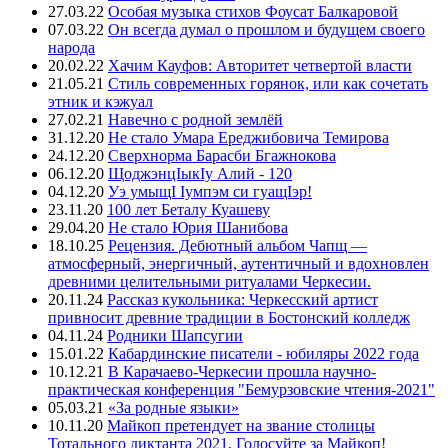
27.03.22
Особая музыка стихов Фоусат Балкаровой
07.03.22
Он всегда думал о прошлом и будущем своего
народа
20.02.22
Хачим Кауфов: Авторитет четвертой власти
21.05.21
Стиль современных горянок, или как сочетать
этник и кэжуал
27.02.21
Навечно с родной землёй
31.12.20
Не стало Умара Ереджибовича Темирова
24.12.20
Сверхнорма Барасби Бгажнокова
06.12.20
ЩоджэнцIыкIу Алий - 120
04.12.20
Уэ умыщI Iумпэм си гуащIэр!
23.11.20
100 лет Беталу Куашеву
29.04.20
Не стало Юрия Шанибова
18.10.25
Рецензия. Дебютный альбом Чапщ —
атмосферный, энергичный, аутентичный и вдохновлен
древними целительными ритуалами Черкесии.
20.11.24
Рассказ кукольника: Черкесский артист
привносит древние традиции в Бостонский колледж
04.11.24
Родники Шапсугии
15.01.22
Кабардинские писатели - юбиляры 2022 года
10.12.21
В Карачаево-Черкесии прошла научно-
практическая конференция "Бемурзовские чтения-2021"
05.03.21
«За родные языки»
10.11.20
Майкоп претендует на звание столицы
Тотального диктанта 2021. Голосуйте за Майкоп!