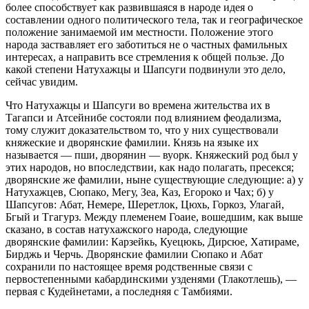
более способствует как развившаяся в народе идея о
составлении одного политического тела, так и географическое
положение занимаемой им местности. Положение этого
народа заствавляет его заботиться не о частных фамильных
интересах, а направить все стремления к общей пользе. До
какой степени Натухажцы и Шапсуги подвинули это дело,
сейчас увидим.
Что Натухажцы и Шапсуги во времена жительства их в
Тагапси и Атсейнибе состояли под влиянием феодализма,
тому служит доказательством то, что у них существовали
княжеские и дворянские фамилии. Князь на языке их
называется — пши, дворянин — вуорк. Княжеский род был у
этих народов, но впоследствии, как надо полагать, пресекся;
дворянские же фамилии, ныне существующие следующие: а) у
Натухажцев, Сюпако, Мегу, Зеа, Каз, Егороко и Чах; б) у
Шапсугов: Абат, Немере, Шеретлок, Цюхь, Горкоз, Улагай,
Бгый и Тгагурз. Между племенем Гоаие, вошедшим, как выше
сказано, в состав натухажского народа, следующие
дворянские фамилии: Карзейкь, Куецюкь, Дирсюе, Хатираме,
Бирджь и Черчь. Дворянские фамилии Сюпако и Абат
сохранили по настоящее время родственные связи с
первостепенными кабардинскими узденями (Тлакотлешь), —
первая с Кудейнетами, а последняя с Тамбиями.