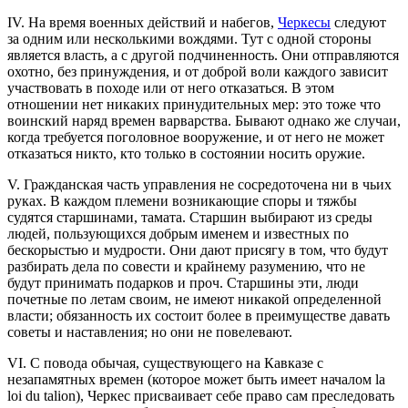
IV. На время военных действий и набегов,
Черкесы
следуют
за одним или несколькими вождями. Тут с одной стороны
является власть, а с другой подчиненность. Они отправляются
охотно, без принуждения, и от доброй воли каждого зависит
участвовать в походе или от него отказаться. В этом
отношении нет никаких принудительных мер: это тоже что
воинский наряд времен варварства. Бывают однако же случаи,
когда требуется поголовное вооружение, и от него не может
отказаться никто, кто только в состоянии носить оружие.
V. Гражданская часть управления не сосредоточена ни в чьих
руках. В каждом племени возникающие споры и тяжбы
судятся старшинами, тамата. Старшин выбирают из среды
людей, пользующихся добрым именем и известных по
бескорыстью и мудрости. Они дают присягу в том, что будут
разбирать дела по совести и крайнему разумению, что не
будут принимать подарков и проч. Старшины эти, люди
почетные по летам своим, не имеют никакой определенной
власти; обязанность их состоит более в преимуществе давать
советы и наставления; но они не повелевают.
VI. С повода обычая, существующего на Кавказе с
незапамятных времен (которое может быть имеет началом la
loi du talion), Черкес присваивает себе право сам преследовать