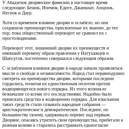
У Абадзехов дворянские фамилии в настоящее время
следующие: Бешок, Инемок, Едиге, Джанкиат, Анцюок,
Негиок и Даур.
Хотя со временем влияние дворян и ослабело, но они
сохранили преимущества, присвоенные их званию, до тех
пор, пока общесственный переворот не сравнил их с
простолюдинами.
Переворот этот, лишивший дворян их преимуществ и
имевший перемену образа правления у Натухажцев и
Шапсугов, постепенно совершался следующим образом.
С ослаблением влияния дворян в народе начали проявляться
мысли о свободе и независимости. Народ стал неравнодушно
смотреть на преимущества дворян, которыми последние
гордились, почитая их единственным оплотом против
водворяющегося нового порядка. Из этого возникло
безначалие со всеми его последствиями. Надобно было
приискать средства к водворению порядка. Для изыскания
таких средств стали созывать народные собрания —
аристократическое и демократическое. Последнее, по
большинству своему, одерживало перевес над первым.
Дворяне, опасаясь утратить свои преимущества, прибегали к
разным козням и старались расстраивать единогласие