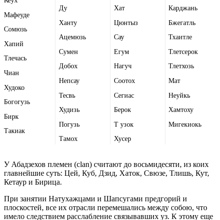
Кеух
Ду
Хат
Карджань
Мафеуде
Ханту
Цюнтыз
Бжегатль
Сомюзь
Ацемюзь
Сау
Тхаитле
Хапий
Сумен
Егум
Тлетсерок
Тлечась
Добох
Нагуч
Тлетхозь
Чиан
Непсау
Соотох
Мат
Худоко
Тесвь
Сегиас
Неуйкь
Богогузь
Худизь
Берок
Хамтоху
Бирк
Погузь
Т узок
Мигекиокь
Такиак
Тамох
Хусер
У Абадзехов племен (clan) считают до восьмидесяти, из коих
главнейшие суть: Цей, Куб, Дзид, Хаток, Свюзе, Тлишь, Кут,
Кетаур и Бирица.
При занятии Натухажцами и Шапсугами предгорий и
плоскостей, все их отрасли перемешались между собою, что
имело следствием расслабление связывавших уз. К этому еще