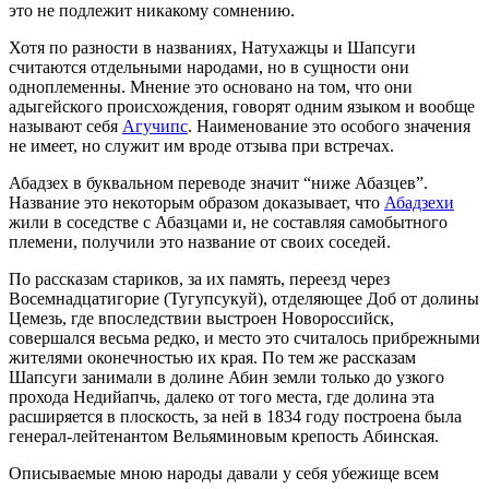
это не подлежит никакому сомнению.
Хотя по разности в названиях, Натухажцы и Шапсуги
считаются отдельными народами, но в сущности они
одноплеменны. Мнение это основано на том, что они
адыгейского происхождения, говорят одним языком и вообще
называют себя
Агучипс
. Наименование это особого значения
не имеет, но служит им вроде отзыва при встречах.
Абадзех в буквальном переводе значит “ниже Абазцев”.
Название это некоторым образом доказывает, что
Абадзехи
жили в соседстве с Абазцами и, не составляя самобытного
племени, получили это название от своих соседей.
По рассказам стариков, за их память, переезд через
Восемнадцатигорие (Тугупсукуй), отделяющее Доб от долины
Цемезь, где впоследствии выстроен Новороссийск,
совершался весьма редко, и место это считалось прибрежными
жителями оконечностью их края. По тем же рассказам
Шапсуги занимали в долине Абин земли только до узкого
прохода Недийапчь, далеко от того места, где долина эта
расширяется в плоскость, за ней в 1834 году построена была
генерал-лейтенантом Вельяминовым крепость Абинская.
Описываемые мною народы давали у себя убежище всем