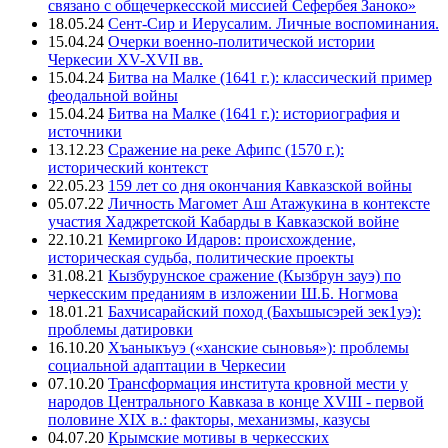
связано с общечеркесской миссией Сефербея Заноко»
18.05.24
Сент-Сир и Иерусалим. Личные воспоминания.
15.04.24
Очерки военно-политической истории
Черкесии XV-XVII вв.
15.04.24
Битва на Малке (1641 г.): классический пример
феодальной войны
15.04.24
Битва на Малке (1641 г.): историография и
источники
13.12.23
Сражение на реке Афипс (1570 г.):
исторический контекст
22.05.23
159 лет со дня окончания Кавказской войны
05.07.22
Личность Магомет Аш Атажукина в контексте
участия Хаджретской Кабарды в Кавказской войне
22.10.21
Кемиргоко Идаров: происхождение,
историческая судьба, политические проекты
31.08.21
Кызбурунское сражение (Кызбрун зауэ) по
черкесским преданиям в изложении Ш.Б. Ногмова
18.01.21
Бахчисарайский поход (Бахъшысэрей зек1уэ):
проблемы датировки
16.10.20
Хъаныкъуэ («ханские сыновья»): проблемы
социальной адаптации в Черкесии
07.10.20
Трансформация института кровной мести у
народов Центрального Кавказа в конце XVIII - первой
половине XIX в.: факторы, механизмы, казусы
04.07.20
Крымские мотивы в черкесских