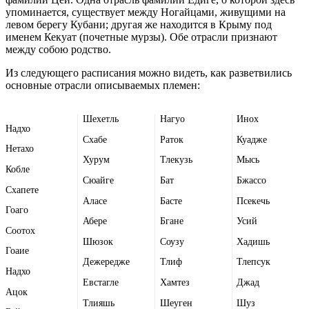
упоминается, существует между Ногайцами, живущими на
левом берегу Кубани; другая же находится в Крыму под
именем Кекуат (почетные мурзы). Обе отрасли признают
между собою родство.
Из следующего расписания можно видеть, как разветвились
основные отрасли описываемых племен:
Шехетль
Нагуо
Инох
Надхо
Схабе
Раток
Куадже
Нетахо
Хурум
Тлекузь
Мысь
Кобле
Сюайге
Бат
Бжассо
Схапете
Аласе
Басте
Псекечь
Гоаго
Абере
Бгане
Усий
Соотох
Шюзок
Соузу
Хадишь
Гоаие
Дежередже
Тлиф
Тлепсук
Надхо
Евстагле
Хамтез
Джад
Ацок
Тлияшь
Шеуген
Шуз