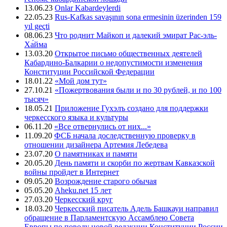
13.06.23
Onlar Kabardeylerdi
22.05.23
Rus-Kafkas savaşının sona ermesinin üzerinden 159
yıl geçti
08.06.23
Что роднит Майкоп и далекий эмират Рас-эль-
Ха́йма
13.03.20
Открытое письмо общественных деятелей
Кабардино-Балкарии о недопустимости изменения
Конституции Российской Федерации
18.01.22
«Мой дом тут»
27.10.21
«Пожертвования были и по 30 рублей, и по 100
тысяч»
18.05.21
Приложение Гухэлъ создано для поддержки
черкесского языка и культуры
06.11.20
«Все отвернулись от них...»
11.09.20
ФСБ начала доследственную проверку в
отношении дизайнера Артемия Лебедева
23.07.20
О памятниках и памяти
20.05.20
День памяти и скорби по жертвам Кавказской
войны пройдет в Интернет
09.05.20
Возрождение старого обычая
05.05.20
Aheku.net 15 лет
27.03.20
Черкесский круг
18.03.20
Черкесский писатель Адель Башкауи направил
обращение в Парламентскую Ассамблею Совета
Европы по поводу новой редакции Конституции России