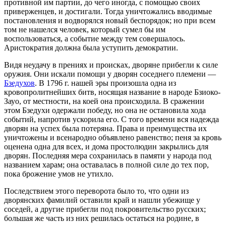
противной им партии, до чего иногда, с помощью своих
приверженцев, и достигали. Тогда уничтожались вводимые
постановления и водворялся новый беспорядок; но при всем
том не нашелся человек, который сумел бы им
воспользоваться, а событие между тем совершалось.
Аристократия должна была уступить демократии.
Видя неудачу в прениях и происках, дворяне прибегли к силе
оружия. Они искали помощи у дворян соседнего племени —
Бзедухов
. В 1796 г. нашей эры произошла одна из
кровопролитнейших битв, носящая название в народе Бзиоко-
Зауо, от местности, на коей она происходила. В сражении
этом Бзедухи одержали победу, но она не остановила хода
событий, напротив ускорила его. С того времени вся надежда
дворян на успех была потеряна. Права и преимущества их
уничтожены и всенародно объявлено равенство; пеня за кровь
оценена одна для всех, и дома простолюдин закрылись для
дворян. Последняя мера сохранилась в памяти у народа под
названием харам; она оставалась в полной силе до тех пор,
пока брожение умов не утихло.
Последствием этого переворота было то, что одни из
дворянских фамилий оставили край и нашли убежище у
соседей, а другие прибегли под покровительство русских;
большая же часть из них решилась остаться на родине, в