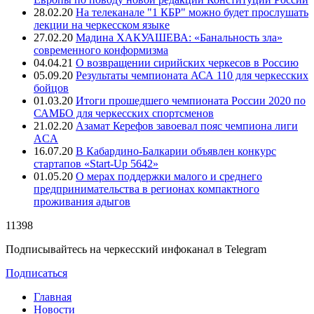
28.02.20
На телеканале "1 КБР" можно будет прослушать
лекции на черкесском языке
27.02.20
Мадина ХАКУАШЕВА: «Банальность зла»
современного конформизма
04.04.21
О возвращении сирийских черкесов в Россию
05.09.20
Результаты чемпионата АСА 110 для черкесских
бойцов
01.03.20
Итоги прошедшего чемпионата России 2020 по
САМБО для черкесских спортсменов
21.02.20
Азамат Керефов завоевал пояс чемпиона лиги
ACA
16.07.20
В Кабардино-Балкарии объявлен конкурс
стартапов «Start-Up 5642»
01.05.20
О мерах поддержки малого и среднего
предпринимательства в регионах компактного
проживания адыгов
11398
Подписывайтесь на черкесский инфоканал в Telegram
Подписаться
Главная
Новости