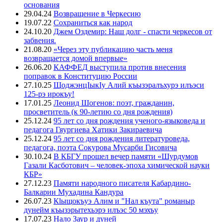
основания
29.04.24
Возвращение в Черкесию
19.07.22
Сохраниться как народ
24.10.20
Джем Оздемир: Наш долг - спасти черкесов от
забвения.
21.08.20
«Через эту публикацию часть меня
возвращается домой впервые»
26.06.20
КАФФЕД выступила против внесения
поправок в Конституцию России
27.10.25
ЩоджэнцIыкIу Алий къызэралъхурэ илъэси
125-рэ ирокъу!
17.01.25
Леонид Шогенов: поэт, гражданин,
просветитель (к 90-летию со дня рождения)
25.12.24
95 лет со дня рождения ученого-языковеда и
педагога Гяургиева Хатики Закираевича
25.12.24
95 лет со дня рождения литературоведа,
педагога, поэта Сокурова Мусарби Гисовича
30.10.24
В КБГУ прошел вечер памяти «Шурдумов
Газали Касботович – человек-эпоха химической науки
КБР»
27.12.23
Памяти народного писателя Кабардино-
Балкарии Мухадина Кандура
26.07.23
Кlыщокъуэ Алим и "Нал къута" романыр
дунейм къызэрытехьэрэ илъэс 50 мэхъу
17.07.23
Нало Заур и дуней