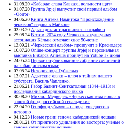
31.08.20
«Кабарда: слава Кавказа, вольности щит»
01.07.20
Группа Jrpjej выпустит свой первый альбом
«Qorror»
04.06.20
Книга Айтека Намитока "Происхождение
черкесов" издана в Майкопе
02.03.20
Адыгэ диктант расширяет географию
25.08.24
В этом, 2024 году Черкесская культурная
ассоциация Кёльна отмечает свое 50-летие
13.09.21
«Черкесский альбом» прозвучит в Краснодаре
16.07.20
Online-концерт группы Jrpjej и персональная
выставка Бибарса Аппеша пройдут на Yotube 17 июля
24.05.24
Первое опубликованное собрание сочинений
на кабардинском языке
07.05.24
История рода Губжевых
13.07.21
Адыгские языки – ключ к тайнам нашего
субстрата. Василь Чапленко.
21.06.21
Габор Балинт-Сенткатолнаи (1844–1913) и
исследования кабардинского языка
30.08.20
Михаил Медведев: «Черкесская тема вошла в
золотой фонд российской геральдики»
22.04.20
Генофонд убыхов – народа, ушедшего в
историю
04.12.23
Новые грани генома кабардинской лошади
28.01.21
От приятного удивления до восторга: учёные о
геноме кабардинской лошади