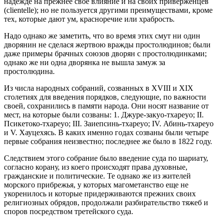
надежде на прежнее свое влияние и на своих приверженцев
(clientelle); но не пользуется другими преимуществами, кроме
тех, которые дают ум, красноречие или храбрость.
Надо однако же заметить, что во время этих смут ни один
дворянин не сделася жертвою вражды простолюдинов; были
даже примеры брачных союзов дворян с простолюдинками;
однако же ни одна дворянка не вышла замуж за
простолюдина.
Из числа народных собраний, созванных в XVIII и XIX
столетиях для введения порядков, следующие, по важности
своей, сохранились в памяти народа. Они носят название от
мест, на которые были созваны: 1. Джуре-закуо-тхареуо; II.
Псикетоко-тхареуо; III. Заиепсинь-тхареуо; IV. Абинь-тхареуо
и V. Хауцехясь. В каких именно годах созваны были четыре
первые собрания неизвестно; последнее же было в 1822 году.
Следствием этого собрание было введение суда по шариату,
согласно корану, из коего происходят права духовные,
гражданские и политические. Те однако же из жителей
морского прибрежья, у которых магометанство еще не
укоренилось и которые придерживаются прежних своих
религиозных обрядов, продолжали разбирательство тяжеб и
споров посредством третейского суда.