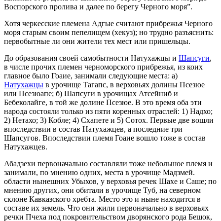
Воспорского пролива и далее по берегу Черного моря”.
Хотя черкесские племена Адгые считают прибрежья Черного
моря старым своим пепелищем (хекуз); но трудно разъяснить:
первобытные ли они жители тех мест или пришельцы.
До образования своей самобытности Натухажцы и
Шапсуги
,
в числе прочих племен черноморского прибрежья, из коих
главное было Гоаие, занимали следующие места: а)
Натухажцы
в урочище Тагапс, в верховьях долины Псезюе
или Псезюапе; б) Шапсуги в урочищах Атсейниб и
Бебеколайге, в той же долине Псезюе. В это время оба эти
народа состояли только из пяти коренных отраслей: 1) Надхо;
2) Нетахо; 3) Кобле; 4) Схапете и 5) Сотох. Первые две вошли
впоследствии в состав Натухажцев, а последние три —
Шапсугов. Впоследствии племя Гоаие вошло тоже в состав
Натухажцев.
Абадзехи первоначально составляли тоже небольшое племя и
занимали, по мнению одних, места в урочище Мадзмей.
области нынешних Убыхов, у верховья речек Шахе и Саше; по
мнению других, они обитали в урочище Туб, на северном
склоне Кавказского хребта. Место это и ныне находится в
составе их земель. Что они жили первоначально в верховьях
речки Пчеха под покровительством дворянского рода Бешок,