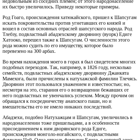
недовольным из соседних племен; от этого народонаселение
их быстро увеличилось. Приведу некоторые примеры.
Род Гоаго, происхождения хатюкайского, пришел к Шапсугам
искать покровительства против угнетавших его князей и
вошел в состав основных отраслей шапсугского народа. Род
Тлебзу, подвластный абадзехскому дворянину (вуорк) Едиге
Хатооко, перешел также к Шапсугам. О численности этого
рода можно судить по его имуществу, которое было
перевезено на 300 арбах.
Во время нахождения моего в горах я был свидетелем многих
подобных переходов. Так, например, в 1826 году, несколько
семейств, подвластных абадзехскому дворянину Джанкята
Мамехога, были причислены к натухажской фамилии Тлечясь.
Дворянин этот пользовался уважением и известностью; но,
несмотря на это, старания его о возвращении бежавших от
него подвластных не увенчались успехом. Между прочим он
обращался к посредничеству анапского паши, но и
вмешательства его не имело никаких последствий.
Абадзехи, подобно Натухажцам и Шапсугам, увеличились в
народонаселении тоже пришельцами, а в особенности
присоединением к ним дворянского рода Едиге,
происхождения монголо-ногайского, с подвластными
фамилии Цей. Одна отрасль фамилии Едиге, о которой здесь