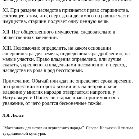
XI. При разделе наследства признается право старшинства,
состоящее в том, что, сверх доли делимого на равные части
имущества, старшин получает одну ценную вещь.
XII. Нет общественного имущества, следовательно и
общественных заведений.
XIII. Невозможно определить, на каком основании
совершился раздел земель, подвергшихся раздроблению, на
малые участки. Право владения определено, или лучше
сказать, укреплено за владельцами несомненно, и переход
наследства из рода в род бесспорный.
Примечание. Обычай или адат не определяет срока времени,
по прошествии которого всякий иск на неправильное
владение у многих народов отвергается; напротив, у
Натухажцев и Шапсугов старые права принимаются в
уважение, от чего родятся бесконечные тяжбы.
Л.Я. Люлье
“Материалы для истории черкесского народа”. Северо-Кавказский филиал
традиционной культуры.