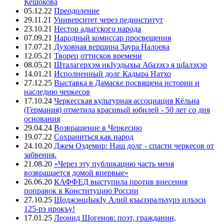
Кешокова
05.12.22
Преодоление
29.11.21
Университет через пединститут
23.10.21
Нестор адыгского народа
07.09.21
Народный комиссар просвещения
17.07.21
Духовная вершина Заура Налоева
12.05.21
Творец оттисков времени
08.05.21
Шталагерхэм икIуэдыхьа Абазэхэ я щIалэхэр
14.01.21
Исполненный долг Кадыра Натхо
27.12.25
Выставка в Дамаске посвящена истории и
наследию черкесов
17.10.24
Черкесская культурная ассоциация Кёльна
(Германия) отметила красивый юбилей - 50 лет со дня
основания
29.04.24
Возвращение в Черкесию
19.07.22
Сохраниться как народ
24.10.20
Джем Оздемир: Наш долг - спасти черкесов от
забвения.
21.08.20
«Через эту публикацию часть меня
возвращается домой впервые»
26.06.20
КАФФЕД выступила против внесения
поправок в Конституцию России
27.10.25
ЩоджэнцIыкIу Алий къызэралъхурэ илъэси
125-рэ ирокъу!
17.01.25
Леонид Шогенов: поэт, гражданин,