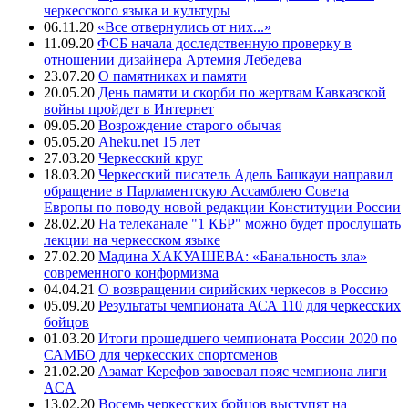
черкесского языка и культуры
06.11.20
«Все отвернулись от них...»
11.09.20
ФСБ начала доследственную проверку в
отношении дизайнера Артемия Лебедева
23.07.20
О памятниках и памяти
20.05.20
День памяти и скорби по жертвам Кавказской
войны пройдет в Интернет
09.05.20
Возрождение старого обычая
05.05.20
Aheku.net 15 лет
27.03.20
Черкесский круг
18.03.20
Черкесский писатель Адель Башкауи направил
обращение в Парламентскую Ассамблею Совета
Европы по поводу новой редакции Конституции России
28.02.20
На телеканале "1 КБР" можно будет прослушать
лекции на черкесском языке
27.02.20
Мадина ХАКУАШЕВА: «Банальность зла»
современного конформизма
04.04.21
О возвращении сирийских черкесов в Россию
05.09.20
Результаты чемпионата АСА 110 для черкесских
бойцов
01.03.20
Итоги прошедшего чемпионата России 2020 по
САМБО для черкесских спортсменов
21.02.20
Азамат Керефов завоевал пояс чемпиона лиги
ACA
13.02.20
Восемь черкесских бойцов выступят на