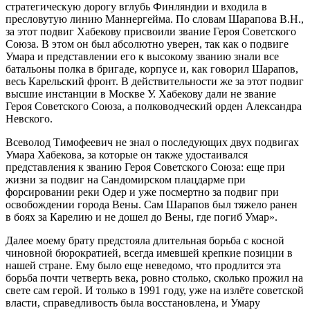
стратегическую дорогу вглубь Финляндии и входила в
пресловутую линию Маннергейма. По словам Шарапова В.Н.,
за этот подвиг Хабекову присвоили звание Героя Советского
Союза. В этом он был абсолютно уверен, так как о подвиге
Умара и представлении его к высокому званию знали все
батальоны полка в бригаде, корпусе и, как говорил Шарапов,
весь Карельский фронт. В действительности же за этот подвиг
высшие инстанции в Москве У. Хабекову дали не звание
Героя Советского Союза, а полководческий орден Александра
Невского.
Всеволод Тимофеевич не знал о последующих двух подвигах
Умара Хабекова, за которые он также удостаивался
представления к званию Героя Советского Союза: еще при
жизни за подвиг на Сандомирском плацдарме при
форсировании реки Одер и уже посмертно за подвиг при
освобождении города Вены. Сам Шарапов был тяжело ранен
в боях за Карелию и не дошел до Вены, где погиб Умар».
Далее моему брату предстояла длительная борьба с косной
чиновной бюрократией, всегда имевшей крепкие позиции в
нашей стране. Ему было еще неведомо, что продлится эта
борьба почти четверть века, ровно столько, сколько прожил на
свете сам герой. И только в 1991 году, уже на излёте советской
власти, справедливость была восстановлена, и Умару