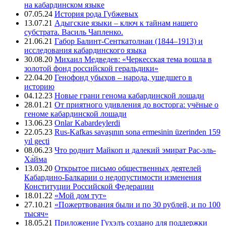
на кабардинском языке
07.05.24
История рода Губжевых
13.07.21
Адыгские языки – ключ к тайнам нашего
субстрата. Василь Чапленко.
21.06.21
Габор Балинт-Сенткатолнаи (1844–1913) и
исследования кабардинского языка
30.08.20
Михаил Медведев: «Черкесская тема вошла в
золотой фонд российской геральдики»
22.04.20
Генофонд убыхов – народа, ушедшего в
историю
04.12.23
Новые грани генома кабардинской лошади
28.01.21
От приятного удивления до восторга: учёные о
геноме кабардинской лошади
13.06.23
Onlar Kabardeylerdi
22.05.23
Rus-Kafkas savaşının sona ermesinin üzerinden 159
yıl geçti
08.06.23
Что роднит Майкоп и далекий эмират Рас-эль-
Ха́йма
13.03.20
Открытое письмо общественных деятелей
Кабардино-Балкарии о недопустимости изменения
Конституции Российской Федерации
18.01.22
«Мой дом тут»
27.10.21
«Пожертвования были и по 30 рублей, и по 100
тысяч»
18.05.21
Приложение Гухэлъ создано для поддержки