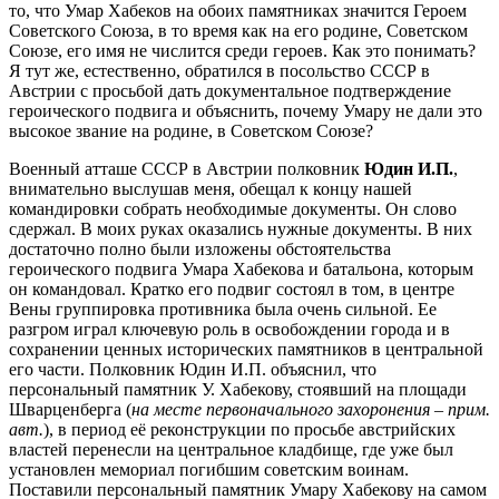
то, что Умар Хабеков на обоих памятниках значится Героем
Советского Союза, в то время как на его родине, Советском
Союзе, его имя не числится среди героев. Как это понимать?
Я тут же, естественно, обратился в посольство СССР в
Австрии с просьбой дать документальное подтверждение
героического подвига и объяснить, почему Умару не дали это
высокое звание на родине, в Советском Союзе?
Военный атташе СССР в Австрии полковник
Юдин И.П.
,
внимательно выслушав меня, обещал к концу нашей
командировки собрать необходимые документы. Он слово
сдержал. В моих руках оказались нужные документы. В них
достаточно полно были изложены обстоятельства
героического подвига Умара Хабекова и батальона, которым
он командовал. Кратко его подвиг состоял в том, в центре
Вены группировка противника была очень сильной. Ее
разгром играл ключевую роль в освобождении города и в
сохранении ценных исторических памятников в центральной
его части. Полковник Юдин И.П. объяснил, что
персональный памятник У. Хабекову, стоявший на площади
Шварценберга (
на месте первоначального захоронения – прим.
авт.
), в период её реконструкции по просьбе австрийских
властей перенесли на центральное кладбище, где уже был
установлен мемориал погибшим советским воинам.
Поставили персональный памятник Умару Хабекову на самом