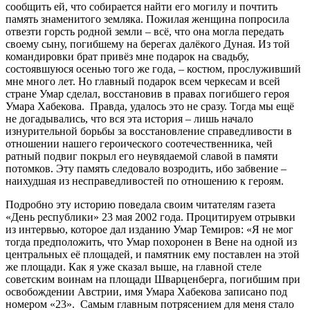
сообщить ей, что собирается найти его могилу и почтить
память знаменитого земляка. Пожилая женщина попросила
отвезти горсть родной земли – всё, что она могла передать
своему сыну, погибшему на берегах далёкого Дуная. Из той
командировки брат привёз мне подарок на свадьбу,
состоявшуюся осенью того же года, – костюм, прослуживший
мне много лет. Но главный подарок всем черкесам и всей
стране Умар сделал, восстановив в правах погибшего героя
Умара Хабекова. Правда, удалось это не сразу. Тогда мы ещё
не догадывались, что вся эта история – лишь начало
изнурительной борьбы за восстановление справедливости в
отношении нашего героического соотечественника, чей
ратный подвиг покрыл его неувядаемой славой в памяти
потомков. Эту память следовало возродить, ибо забвение –
наихудшая из несправедливостей по отношению к героям.
Подробно эту историю поведала своим читателям газета
«День республики» 23 мая 2002 года. Процитируем отрывки
из интервью, которое дал изданию Умар Темиров: «Я не мог
тогда предположить, что Умар похоронен в Вене на одной из
центральных её площадей, и памятник ему поставлен на этой
же площади. Как я уже сказал выше, на главной стеле
советским воинам на площади Шварценберга, погибшим при
освобождении Австрии, имя Умара Хабекова записано под
номером «23». Самым главным потрясением для меня стало