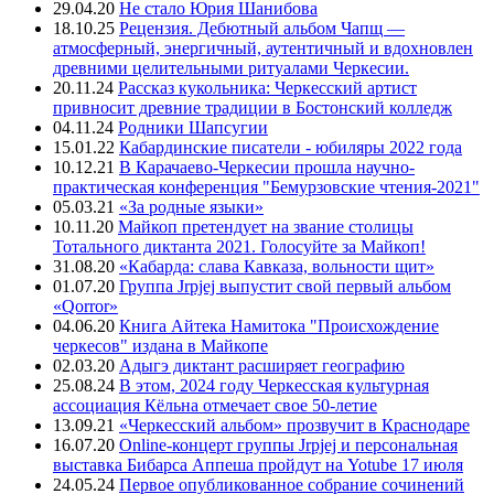
29.04.20
Не стало Юрия Шанибова
18.10.25
Рецензия. Дебютный альбом Чапщ —
атмосферный, энергичный, аутентичный и вдохновлен
древними целительными ритуалами Черкесии.
20.11.24
Рассказ кукольника: Черкесский артист
привносит древние традиции в Бостонский колледж
04.11.24
Родники Шапсугии
15.01.22
Кабардинские писатели - юбиляры 2022 года
10.12.21
В Карачаево-Черкесии прошла научно-
практическая конференция "Бемурзовские чтения-2021"
05.03.21
«За родные языки»
10.11.20
Майкоп претендует на звание столицы
Тотального диктанта 2021. Голосуйте за Майкоп!
31.08.20
«Кабарда: слава Кавказа, вольности щит»
01.07.20
Группа Jrpjej выпустит свой первый альбом
«Qorror»
04.06.20
Книга Айтека Намитока "Происхождение
черкесов" издана в Майкопе
02.03.20
Адыгэ диктант расширяет географию
25.08.24
В этом, 2024 году Черкесская культурная
ассоциация Кёльна отмечает свое 50-летие
13.09.21
«Черкесский альбом» прозвучит в Краснодаре
16.07.20
Online-концерт группы Jrpjej и персональная
выставка Бибарса Аппеша пройдут на Yotube 17 июля
24.05.24
Первое опубликованное собрание сочинений