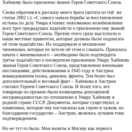
Хабекову было присвоено звание Героя Советского Союза.
Снова обратимся к рассказу моего брата (цитата из той же
статьи 2002 г.): «С самого начала борьбы за восстановление
истины по делу Умара я понял: невозможно возобновление
всех трех предыдущих ходатайств о присвоении ему званий
Героя Советского Союза. Против этого сразу выступили и
наши местные правители, которые должны были подписать
об этом ходатайство. Их поддержали и московские
чиновники, которые не хотели об этом и слышать. Пришлось
начать с минимального – необходимо было подтвердить
третье ходатайство о посмертном присвоении Умару Хабекову
звания Героя Советского Союза, представленное военными
инстанциями, действовавшими в 1945 году в Австрии:
командованием полка, дивизии, фронта. Тем более был
дополнительный и весомый факт – Хабекова в Австрии
считают Героем Советского Союза. И более того, все
товарищи по оружию были возмущены допущенной
несправедливостью по отношению к Умару Хабекову в
родной стране СССР. Документы, которые существуют, и
памятники, которые ему поставлены как герою в чужом, но
благодарном государстве – Австрии, являлись лучшим тому
подтверждением.
Но не тут-то было. Мои визиты в Москву как первого