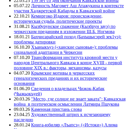
22.05.23
159 лет со дня окончания Кавказской войны
05.07.22
Личность Магомет Аш Атажукина в контексте
участия Хаджретской Кабарды в Кавказской войне
22.10.21
Кемиргоко Идаров: происхождение,
историческая судьба, политические проекты
31.08.21
Кызбурунское сражение (Кызбрун зауэ) по
черкесским преданиям в изложении Ш.Б. Ногмова
18.01.21
Бахчисарайский поход (Бахъшысэрей зек1уэ):
проблемы датировки
16.10.20
Хъаныкъуэ («ханские сыновья»): проблемы
социальной адаптации в Черкесии
07.10.20
Трансформация института кровной мести у
народов Центрального Кавказа в конце XVIII - первой
половине XIX в.: факторы, механизмы, казусы
04.07.20
Крымские мотивы в черкесских
генеалогических преданиях и их исторические
основания
01.06.20
Сведения о владельцах Чижок-Кабак
(Чыжьокъуей)
20.03.26
"Место, где солнце не знает заката": Кавказская
война в поэтическом осмыслении Латмира Пшукова
09.03.26
Каменная пристань слова
23.04.25
Художественный штрих к исчезающему
наследию
28.01.24
Книга-юбиляр «Лъапсэ» («Истоки») Алима