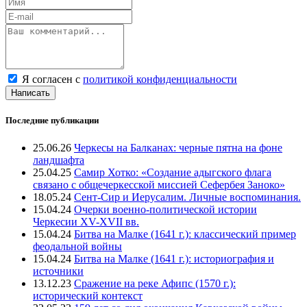
Я согласен с
политикой конфиденциальности
Написать
Последние публикации
25.06.26
Черкесы на Балканах: черные пятна на фоне
ландшафта
25.04.25
Самир Хотко: «Создание адыгского флага
связано с общечеркесской миссией Сефербея Заноко»
18.05.24
Сент-Сир и Иерусалим. Личные воспоминания.
15.04.24
Очерки военно-политической истории
Черкесии XV-XVII вв.
15.04.24
Битва на Малке (1641 г.): классический пример
феодальной войны
15.04.24
Битва на Малке (1641 г.): историография и
источники
13.12.23
Сражение на реке Афипс (1570 г.):
исторический контекст