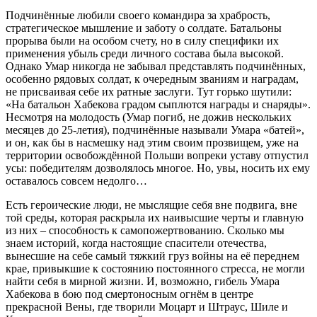
Подчинённые любили своего командира за храбрость,
стратегическое мышление и заботу о солдате. Батальоны
прорыва были на особом счету, но в силу специфики их
применения убыль среди личного состава была высокой.
Однако Умар никогда не забывал представлять подчинённых,
особенно рядовых солдат, к очередным званиям и наградам,
не присваивая себе их ратные заслуги. Тут горько шутили:
«На батальон Хабекова градом сыплются награды и снаряды».
Несмотря на молодость (Умар погиб, не дожив нескольких
месяцев до 25-летия), подчинённые называли Умара «батей»,
и он, как бы в насмешку над этим своим прозвищем, уже на
территории освобождённой Польши вопреки уставу отпустил
усы: победителям дозволялось многое. Но, увы, носить их ему
оставалось совсем недолго…
Есть героические люди, не мыслящие себя вне подвига, вне
той среды, которая раскрыла их наивысшие черты и главную
из них – способность к самопожертвованию. Сколько мы
знаем историй, когда настоящие спасители отечества,
вынесшие на себе самый тяжкий груз войны на её переднем
крае, привыкшие к состоянию постоянного стресса, не могли
найти себя в мирной жизни. И, возможно, гибель Умара
Хабекова в бою под смертоносным огнём в центре
прекрасной Вены, где творили Моцарт и Штраус, Шиле и