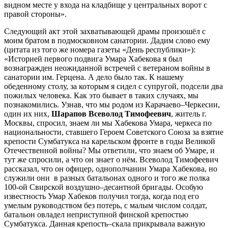
видном месте у входа на кладбище у центральных ворот с
правой стороны».
Следующий акт этой захватывающей драмы произошёл с
моим братом в подмосковном санатории. Дадим слово ему
(цитата из того же номера газеты «День республики»):
«Историей первого подвига Умара Хабекова я был
вознагражден неожиданной встречей с ветераном войны в
санатории им. Герцена. А дело было так. К нашему
обеденному столу, за которым я сидел с супругой, подсели два
пожилых человека. Как это бывает в таких случаях, мы
познакомились. Узнав, что мы родом из Карачаево–Черкесии,
один их них,
Шарапов Всеволод Тимофеевич
, житель г.
Москвы, спросил, знаем ли мы Хабекова Умара, черкеса по
национальности, ставшего Героем Советского Союза за взятие
крепости Сумбатукса на карельском фронте в годы Великой
Отечественной войны? Мы ответили, что знаем об Умаре, и
тут же спросили, а что он знает о нём. Всеволод Тимофеевич
рассказал, что он офицер, однополчанин Умара Хабекова, но
служили они в разных батальонах одного и того же полка
100-ой Свирской воздушно–десантной бригады. Особую
известность Умар Хабеков получил тогда, когда под его
умелым руководством без потерь, с малым числом солдат,
батальон овладел неприступной финской крепостью
Сумбатукса. Данная крепость–скала прикрывала важную