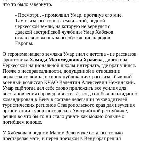
что-то было завёрнуто.
- Посмотри, - промолвил Умар, протянув его мне.
Там оказалась горсть земли – той, родной
черкесской земли, на которую не вернулся с
далекой австрийской чужбины Умар Хабеков,
отдав свою жизнь за освобождение народов
Европы.
О героизме нашего земляка Умар знал с детства - из рассказов
фронтовика
Хамида Магомедовича Храчева
, директора
Черкесской национальной школы-интерната, где брат учился.
Позже о несправедливости, допущенной в отношении
черкесского воина, в своих публикациях рассказал бывший
военный комиссар КЧАО Валентин Алексеевич Нежинский.
Умар ещё тогда дал себе слово приложить все усилия для
восстановления справедливости. И, когда он был неожиданно
командирован в Вену в составе делегации руководителей
туристических регионов Ставропольского края для изучения
организации курортного дела в Австрийской республике,
решил во что бы то ни стало узнать как можно больше о
погибшем юноше.
У Хабекова в родном Малом Зеленчуке осталась только
престарелая мать, и перед поездкой в Вену брат решил