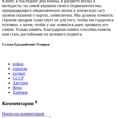
Климт, в последние дни войны, в расцвете весны и
молодости, на самой вершине своего подвижничества,
превращающего обыкновенную жизнь в эпическую сагу
уровня сказания о нартах, символична. Мы должны помнить:
героизм предков существует не для того, чтобы им гордились
потомки, а затем, чтобы у нас появился шанс проявить его
самим. Только память, благодарная память способна помочь
нам стать достойными их великого подвига.
Султан Ереджибович Темиров
война
героизм
подвиг
СССР
Австрия
Вена
Хабеков
0
Комментарии
Написать комментарий