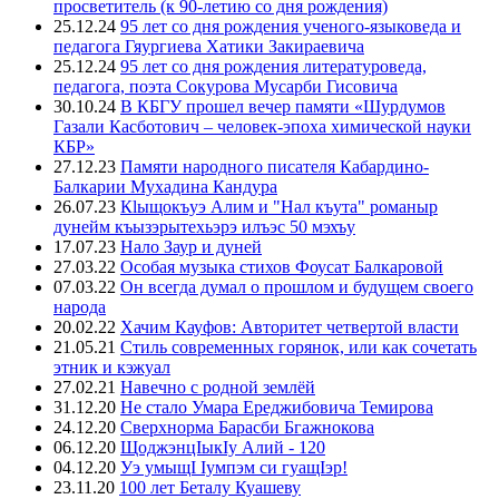
просветитель (к 90-летию со дня рождения)
25.12.24
95 лет со дня рождения ученого-языковеда и
педагога Гяургиева Хатики Закираевича
25.12.24
95 лет со дня рождения литературоведа,
педагога, поэта Сокурова Мусарби Гисовича
30.10.24
В КБГУ прошел вечер памяти «Шурдумов
Газали Касботович – человек-эпоха химической науки
КБР»
27.12.23
Памяти народного писателя Кабардино-
Балкарии Мухадина Кандура
26.07.23
Кlыщокъуэ Алим и "Нал къута" романыр
дунейм къызэрытехьэрэ илъэс 50 мэхъу
17.07.23
Нало Заур и дуней
27.03.22
Особая музыка стихов Фоусат Балкаровой
07.03.22
Он всегда думал о прошлом и будущем своего
народа
20.02.22
Хачим Кауфов: Авторитет четвертой власти
21.05.21
Стиль современных горянок, или как сочетать
этник и кэжуал
27.02.21
Навечно с родной землёй
31.12.20
Не стало Умара Ереджибовича Темирова
24.12.20
Сверхнорма Барасби Бгажнокова
06.12.20
ЩоджэнцIыкIу Алий - 120
04.12.20
Уэ умыщI Iумпэм си гуащIэр!
23.11.20
100 лет Беталу Куашеву