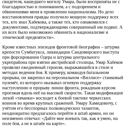
свидетеля, нашедшего могилу Умара, были восприняты не с
благодарностью и пониманием, а с подозрением и
обвинениями меня в проявлении национализма. Но дело
восстановления правды получило мощную поддержку всех
тех, кто знал Хабекова, а также тех, кто ознакомился с
документами, подтверждающими совершенный им подвиг. А
их всех было невозможно обвинить в национализме и
этнической предвзятости».
Кроме известных эпизодов фронтовой биографии – штурма
крепости Сумбатукса, ликвидации Сандомирского выступа
при форсировании Одера и штурма центрального
укрепрайона при взятии австрийской столицы, Умар Хабеков
проявлял ежедневный героизм, выражавшийся в стиле и
методах ведения боя. К примеру, командуя батальоном
прорыва, он закрепил на персональном «Виллисе» станковый
пулемёт, из которого оказывал огневую поддержку
наступлению и прорыву линии фронта, рокадным курсом
проезжая вдоль неё на высокой скорости. Такая модификация
лихой «тачанки» восходит к боевой тактике черкесских
воинов во время крупных сражений. Умару Хамидовичу, с
учётом его бесспорных полководческих талантов,
неоднократно предлагалось перейти в штаб армии, но он
неизменно отвечал: «Дайте мне воевать так, как я умею, на
поле боя, а не в штабе на карте».