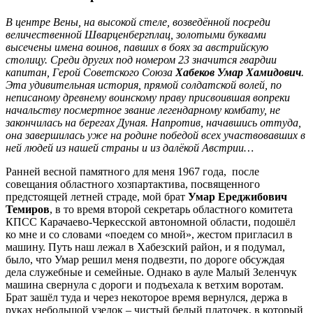
В центре Вены, на высокой стеле, возведённой посреди
величественной Шварценбергплац, золотыми буквами
высечены имена воинов, павших в боях за австрийскую
столицу. Среди других под номером 23 значится гвардии
капитан, Герой Советского Союза
Хабеков Умар Хамидович
.
Эта удивительная история, прямой солдатской волей, по
неписаному древнему воинскому праву присвоившая вопреки
начальству посмертное звание легендарному комбату, не
закончилась на берегах Дуная. Напротив, начавшись оттуда,
она завершилась уже на родине победой всех участвовавших в
ней людей из нашей страны и из далёкой Австрии…
Ранней весной памятного для меня 1967 года, после
совещания областного хозпартактива, посвященного
предстоящей летней страде, мой брат
Умар Ереджибович
Темиров
, в то время второй секретарь областного комитета
КПСС Карачаево-Черкесской автономной области, подошёл
ко мне и со словами «поедем со мной», жестом пригласил в
машину. Путь наш лежал в Хабезский район, и я подумал,
было, что Умар решил меня подвезти, по дороге обсуждая
дела служебные и семейные. Однако в ауле Малый Зеленчук
машина свернула с дороги и подъехала к ветхим воротам.
Брат зашёл туда и через некоторое время вернулся, держа в
руках небольшой узелок – чистый белый платочек, в который