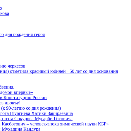
ю
кова
со дня рождения героя
дию черкесов
ния) отметила красивый юбилей - 50 лет со дня основания
бвения.
 домой впервые»
в Конституцию России
рэ ирокъу!
 (к 90-летию со дня рождения)
агога Гяургиева Хатики Закираевича
а, поэта Сокурова Мусарби Гисовича
 Касботович – человек-эпоха химической науки КБР»
и Мухадина Кандура