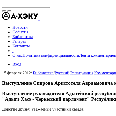
Новости
События
Библиотека
Галерея
Контакты
О нас
Политика конфиденциальности
Лента комментариев
Вход
15 февраля 2012
/
Библиотека
/
Русский
/
Репатриация
Комментари
Выступление Спирова Аристотеля Авраамовича на
Выступление руководителя Адыгейской республи
"Адыгэ Хасэ - Черкесский парламент" Республик
Дорогие друзья, уважаемые участники съезда!