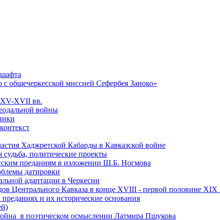
дшафта
о с общечеркесской миссией Сефербея Заноко»
 XV-XVII вв.
феодальной войны
чники
 контекст
астия Хаджретской Кабарды в Кавказской войне
 судьба, политические проекты
есским преданиям в изложении Ш.Б. Ногмова
роблемы датировки
альной адаптации в Черкесии
ов Центрального Кавказа в конце XVIII - первой половине XIX 
 преданиях и их исторические основания
ей)
ая война в поэтическом осмыслении Латмира Пшукова