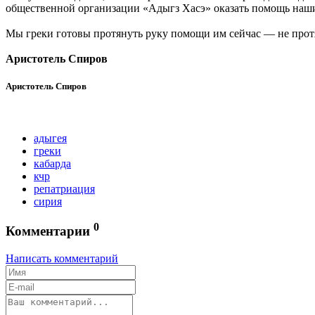
общественной организации «Адыгз Хасэ» оказать помощь наши
Мы греки готовы протянуть руку помощи им сейчас — не протя
Аристотель Спиров
Аристотель Спиров
адыгея
греки
кабарда
кчр
репатриация
сирия
0
Комментарии
Написать комментарий