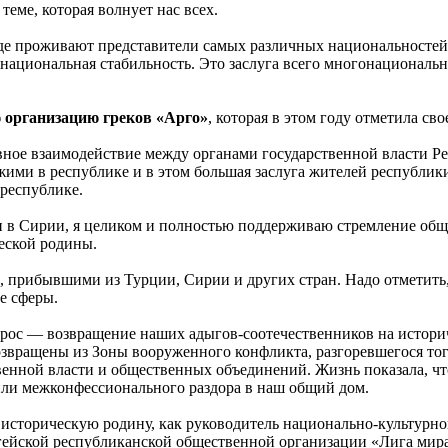
еме, которая волнует нас всех.
е проживают представители самых различных национальностей с
ациональная стабильность. Это заслуга всего многонациональног
организацию греков «Арго»
, которая в этом году отметила сво
тивное взаимодействие между органами государственной власти
ми в республике и в этом большая заслуга жителей республики.
 республике.
ми в Сирии, я целиком и полностью поддерживаю стремление об
ческой родины.
 прибывшими из Турции, Сирии и других стран. Надо отметить,
е сферы.
прос — возвращение наших адыгов-соотечественников на историч
озвращены из Зоны вооруженного конфликта, разгоревшегося тог
енной власти и общественных объединений. Жизнь показала, чт
ли межконфессионального раздора в наш общий дом.
а историческую родину, как руководитель национально-культурно
ыгейской республиканской общественной организации «Лига мир