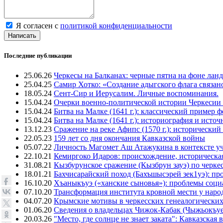
Я согласен с
политикой конфиденциальности
Написать
Последние публикации
25.06.26
Черкесы на Балканах: черные пятна на фоне лан
25.04.25
Самир Хотко: «Создание адыгского флага связан
18.05.24
Сент-Сир и Иерусалим. Личные воспоминания.
15.04.24
Очерки военно-политической истории Черкесии
15.04.24
Битва на Малке (1641 г.): классический пример 
15.04.24
Битва на Малке (1641 г.): историография и исто
13.12.23
Сражение на реке Афипс (1570 г.): исторический
22.05.23
159 лет со дня окончания Кавказской войны
05.07.22
Личность Магомет Аш Атажукина в контексте уч
22.10.21
Кемиргоко Идаров: происхождение, историческая
31.08.21
Кызбурунское сражение (Кызбрун зауэ) по черк
18.01.21
Бахчисарайский поход (Бахъшысэрей зек1уэ): п
16.10.20
Хъаныкъуэ («ханские сыновья»): проблемы соци
07.10.20
Трансформация института кровной мести у народ
04.07.20
Крымские мотивы в черкесских генеалогических
01.06.20
Сведения о владельцах Чижок-Кабак (Чыжьокъу
20.03.26
"Место, где солнце не знает заката": Кавказск