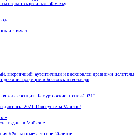
къызэрытехьэрэ илъэс 50 мэхъу
рода
тник и кэжуал
й, энергичный, аутентичный и вдохновлен древними целитель
ит древние традиции в Бостонский колледж
кая конференция "Бемурзовские чтения-2021"
о диктанта 2021. Голосуйте за Майкоп!
ror»
ов" издана в Майкопе
ация Кёльна отмечает свое 50-летие