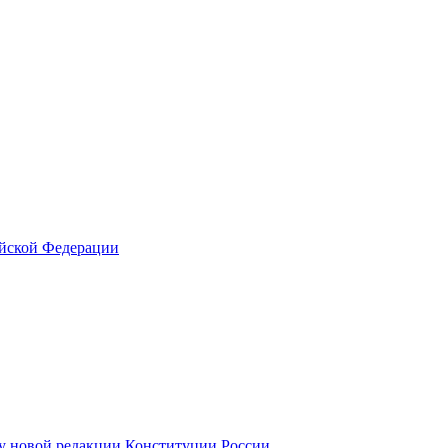
ийской Федерации
у новой редакции Конституции России