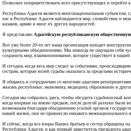
Позвольте поприветствовать всех присутствующих и перейти к т
Республика Адыгея является многонациональным субъектом, гд
нас в Республике Адыгея наблюдаются мир, спокойствие и межн
казаков, армян и мног их других народностей.
Я представляю
Адыгейскую республиканскую общественную 
Вот уже более 20-ти лет наша организация находит конструк
культурными объединениями. Мы никогда не ощущали себя чужи
сохранить мир, взаимопонимание, которое существует в нашей
И сегодня, когда весь мир следит за событиями, происходящи
сестрам, которые волей судьбы оказались за пределами истори
Я общаюсь и сотрудничаю со многими адыгами-репатриантами,
жкизнь республики: экономику, медицину, образование и други
Сегодня мы собрались здесь, чтобы обсудить судьбоносный во
когда впервые на землю предков, после долгой разлуки были в
возможным благодаря объединению усилий органов государств
нашей жизни, они не привнесли никакого межнационального и
И сейчас, когда все взоры Ваших братьев и сестер обращены н
Республики Адыгея, и как первый заместитель президента ад