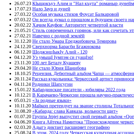
26.07.23
Кlыщокъуэ Алим и "Нал къута" романыр дунейм 
17.07.23
Нало Заур и дуней
27.03.22
Особая музыка стихов Фоусат Балкаровой
07.03.22
Он всегда думал о прошлом и будущем своего на
20.02.22
Хачим Кауфов: Авторитет четвертой власти
21.05.21
Стиль современных горянок, или как сочетать э
27.02.21
Навечно с родной землёй
31.12.20
Не стало Умара Ереджибовича Темирова
24.12.20
Сверхнорма Барасби Бгажнокова
06.12.20
ЩоджэнцIыкIу Алий - 120
04.12.20
Уэ умыщI Iумпэм си гуащIэр!
23.11.20
100 лет Беталу Куашеву
29.04.20
Не стало Юрия Шанибова
18.10.25
Рецензия. Дебютный альбом Чапщ — атмосферны
20.11.24
Рассказ кукольника: Черкесский артист привнос
04.11.24
Родники Шапсугии
15.01.22
Кабардинские писатели - юбиляры 2022 года
10.12.21
В Карачаево-Черкесии прошла научно-практичес
05.03.21
«За родные языки»
10.11.20
Майкоп претендует на звание столицы Тотальног
31.08.20
«Кабарда: слава Кавказа, вольности щит»
01.07.20
Группа Jrpjej выпустит свой первый альбом «Qor
04.06.20
Книга Айтека Намитока "Происхождение черкес
02.03.20
Адыгэ диктант расширяет географию
25.08.24
В этом, 2024 году Черкесская культурная ассоци