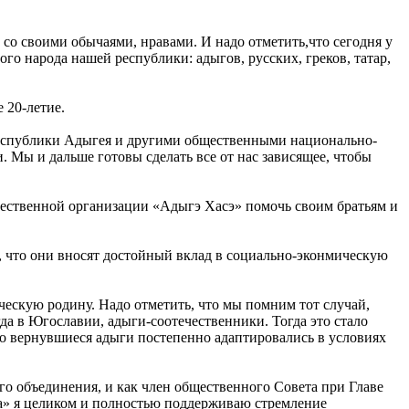
о своими обычаями, нравами. И надо отметить,что сегодня у
о народа нашей республики: адыгов, русских, греков, татар,
е 20-летие.
 Республики Адыгея и другими общественными национально-
 Мы и дальше готовы сделать все от нас зависящее, чтобы
щественной организации «Адыгэ Хасэ» помочь своим братьям и
 что они вносят достойный вклад в социально-эконмическую
ескую родину. Надо отметить, что мы помним тот случай,
да в Югославии, адыги-соотечественники. Тогда это стало
о вернувшиеся адыги постепенно адаптировались в условиях
го объединения, и как член общественного Совета при Главе
а» я целиком и полностью поддерживаю стремление