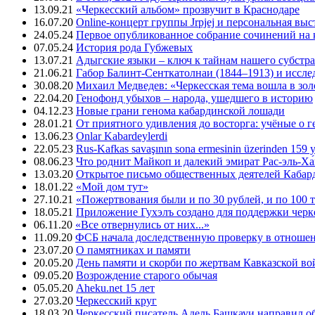
13.09.21
«Черкесский альбом» прозвучит в Краснодаре
16.07.20
Online-концерт группы Jrpjej и персональная вы
24.05.24
Первое опубликованное собрание сочинений на 
07.05.24
История рода Губжевых
13.07.21
Адыгские языки – ключ к тайнам нашего субстра
21.06.21
Габор Балинт-Сенткатолнаи (1844–1913) и иссле
30.08.20
Михаил Медведев: «Черкесская тема вошла в зо
22.04.20
Генофонд убыхов – народа, ушедшего в историю
04.12.23
Новые грани генома кабардинской лошади
28.01.21
От приятного удивления до восторга: учёные о 
13.06.23
Onlar Kabardeylerdi
22.05.23
Rus-Kafkas savaşının sona ermesinin üzerinden 159 yı
08.06.23
Что роднит Майкоп и далекий эмират Рас-эль-Ха
13.03.20
Открытое письмо общественных деятелей Кабар
18.01.22
«Мой дом тут»
27.10.21
«Пожертвования были и по 30 рублей, и по 100 
18.05.21
Приложение Гухэлъ создано для поддержки черке
06.11.20
«Все отвернулись от них...»
11.09.20
ФСБ начала доследственную проверку в отноше
23.07.20
О памятниках и памяти
20.05.20
День памяти и скорби по жертвам Кавказской в
09.05.20
Возрождение старого обычая
05.05.20
Aheku.net 15 лет
27.03.20
Черкесский круг
18.03.20
Черкесский писатель Адель Башкауи направил 