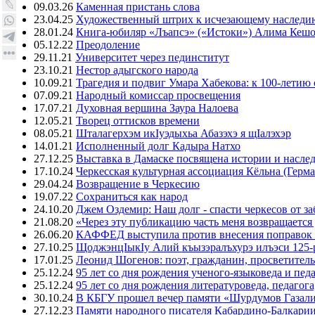
09.03.26
Каменная пристань слова
23.04.25
Художественный штрих к исчезающему наследи
28.01.24
Книга-юбиляр «Лъапсэ» («Истоки») Алима Кешо
05.12.22
Преодоление
29.11.21
Университет через пединститут
23.10.21
Нестор адыгского народа
10.09.21
Трагедия и подвиг Умара Хабекова: к 100-летию 
07.09.21
Народный комиссар просвещения
17.07.21
Духовная вершина Заура Налоева
12.05.21
Творец оттисков времени
08.05.21
Шталагерхэм икIуэдыхьа Абазэхэ я щIалэхэр
14.01.21
Исполненный долг Кадыра Натхо
27.12.25
Выставка в Дамаске посвящена истории и насле
17.10.24
Черкесская культурная ассоциация Кёльна (Герма
29.04.24
Возвращение в Черкесию
19.07.22
Сохраниться как народ
24.10.20
Джем Оздемир: Наш долг - спасти черкесов от за
21.08.20
«Через эту публикацию часть меня возвращается
26.06.20
КАФФЕД выступила против внесения поправок 
27.10.25
ЩоджэнцIыкIу Алий къызэралъхурэ илъэси 125-
17.01.25
Леонид Шогенов: поэт, гражданин, просветитель
25.12.24
95 лет со дня рождения ученого-языковеда и пед
25.12.24
95 лет со дня рождения литературоведа, педагог
30.10.24
В КБГУ прошел вечер памяти «Шурдумов Газали
27.12.23
Памяти народного писателя Кабардино-Балкари