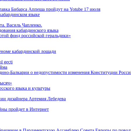
ставка Бибарса Аппеша пройдут на Yotube 17 июля
кабардинском языке
та. Василь Чапленко.
дования кабардинского языка
лотой фонд российской геральдики»
геноме кабардинской лошади
l geçti
́йма
дино-Балкарии о недопустимости изменения Конституции Росс
тысяч»
сского языка и культуры
нии дизайнера Артемия Лебедева
ойны пройдет в Интернет
обращение в Парламентскую Ассамблею Совета Европы по повод