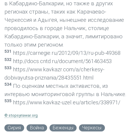
в Кабардино-Балкарии, но также в других
регионах страны, таких как Карачаево-
Черкессия и Адыгея, нынешнее исследование
проводилось в городе Нальчик, столице
Кабардино-Балкарии, а значит, лимитировано
только этим регионом.
531
https://carnegie.ru/2012/09/13/ru-pub-49368
532
http://docs.cntd.ru/document/561463453
533
https://www.kavkazr.com/a/cherkesy-
dobivayutsa-priznania/28435551.html
534
По оценкам местных активистов, из
интервью мониторинговой группы в Нальчике.
535
https://www.kavkaz-uzel.eu/articles/338971/
© stopsyriawar.org
Сирия
Война
Беженцы
Черкесы