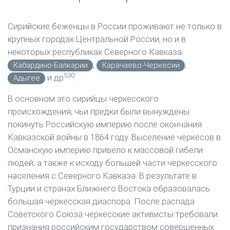
Сирийские беженцы в России проживают не только в
крупных городах Центральной России, но и в
некоторых республиках Северного Кавказа:
,
,
Кабардино-Балкарии
Карачаево-Черкесии
530
и др
.
Адыгее
В основном это сирийцы черкесского
происхождения, чьи предки были вынуждены
покинуть Российскую империю после окончания
Кавказской войны в 1864 году. Выселение черкесов в
Османскую империю привело к массовой гибели
людей, а также к исходу большей части черкесского
населения с Северного Кавказа. В результате в
Турции и странах Ближнего Востока образовалась
большая черкесская диаспора. После распада
Советского Союза черкесские активисты требовали
признания российским государством совершенных