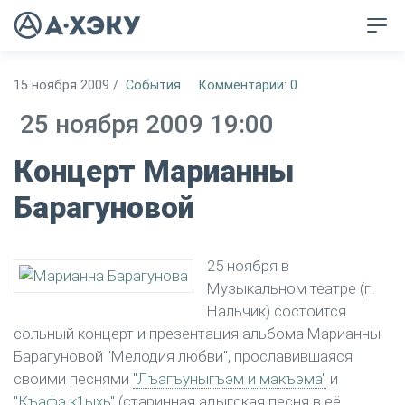
15 ноября 2009
/
События
Комментарии: 0
25 ноября 2009 19:00
Концерт Марианны
Барагуновой
25 ноября в
Музыкальном театре (г.
Нальчик) состоится
сольный концерт и презентация альбома Марианны
Барагуновой "Мелодия любви", прославившаяся
своими песнями
"Лъагъуныгъэм и макъэма"
и
"Къафэ к1ыхь"
(старинная адыгская песня в её