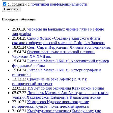
Я согласен с
политикой конфиденциальности
Написать
Последние публикации
25.06.26
Черкесы на Балканах: черные пятна на фоне
ландшафта
25.04.25
Самир Хотко: «Создание адыгского флага
связано с общечеркесской миссией Сефербея Заноко»
18.05.24
Сент-Сир и Иерусалим. Личные воспоминания.
15.04.24
Очерки военно-политической истории
Черкесии XV-XVII вв.
15.04.24
Битва на Малке (1641 г.): классический пример
феодальной войны
15.04.24
Битва на Малке (1641 г.): историография и
источники
13.12.23
Сражение на реке Афипс (1570 г.):
исторический контекст
22.05.23
159 лет со дня окончания Кавказской войны
05.07.22
Личность Магомет Аш Атажукина в контексте
участия Хаджретской Кабарды в Кавказской войне
22.10.21
Кемиргоко Идаров: происхождение,
историческая судьба, политические проекты
31.08.21
Кызбурунское сражение (Кызбрун зауэ) по