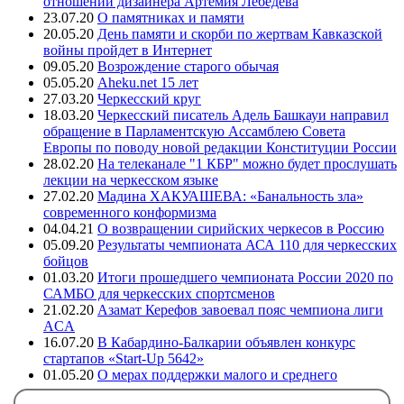
отношении дизайнера Артемия Лебедева
23.07.20
О памятниках и памяти
20.05.20
День памяти и скорби по жертвам Кавказской
войны пройдет в Интернет
09.05.20
Возрождение старого обычая
05.05.20
Aheku.net 15 лет
27.03.20
Черкесский круг
18.03.20
Черкесский писатель Адель Башкауи направил
обращение в Парламентскую Ассамблею Совета
Европы по поводу новой редакции Конституции России
28.02.20
На телеканале "1 КБР" можно будет прослушать
лекции на черкесском языке
27.02.20
Мадина ХАКУАШЕВА: «Банальность зла»
современного конформизма
04.04.21
О возвращении сирийских черкесов в Россию
05.09.20
Результаты чемпионата АСА 110 для черкесских
бойцов
01.03.20
Итоги прошедшего чемпионата России 2020 по
САМБО для черкесских спортсменов
21.02.20
Азамат Керефов завоевал пояс чемпиона лиги
ACA
16.07.20
В Кабардино-Балкарии объявлен конкурс
стартапов «Start-Up 5642»
01.05.20
О мерах поддержки малого и среднего
предпринимательства в регионах компактного