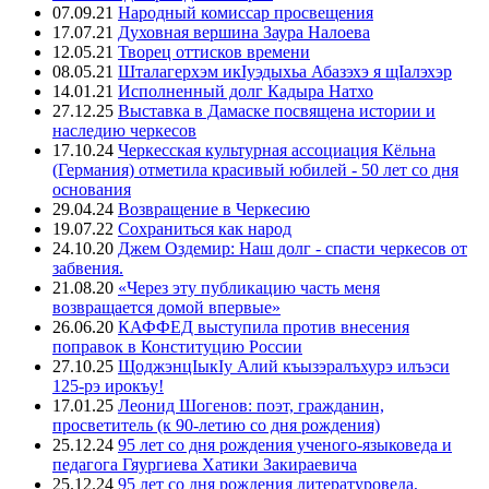
07.09.21
Народный комиссар просвещения
17.07.21
Духовная вершина Заура Налоева
12.05.21
Творец оттисков времени
08.05.21
Шталагерхэм икIуэдыхьа Абазэхэ я щIалэхэр
14.01.21
Исполненный долг Кадыра Натхо
27.12.25
Выставка в Дамаске посвящена истории и
наследию черкесов
17.10.24
Черкесская культурная ассоциация Кёльна
(Германия) отметила красивый юбилей - 50 лет со дня
основания
29.04.24
Возвращение в Черкесию
19.07.22
Сохраниться как народ
24.10.20
Джем Оздемир: Наш долг - спасти черкесов от
забвения.
21.08.20
«Через эту публикацию часть меня
возвращается домой впервые»
26.06.20
КАФФЕД выступила против внесения
поправок в Конституцию России
27.10.25
ЩоджэнцIыкIу Алий къызэралъхурэ илъэси
125-рэ ирокъу!
17.01.25
Леонид Шогенов: поэт, гражданин,
просветитель (к 90-летию со дня рождения)
25.12.24
95 лет со дня рождения ученого-языковеда и
педагога Гяургиева Хатики Закираевича
25.12.24
95 лет со дня рождения литературоведа,