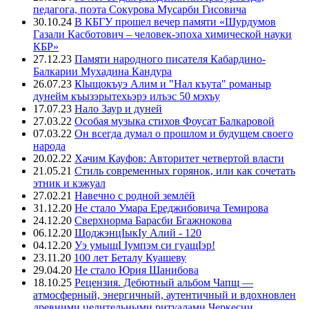
педагога, поэта Сокурова Мусарби Гисовича
30.10.24
В КБГУ прошел вечер памяти «Шурдумов
Газали Касботович – человек-эпоха химической науки
КБР»
27.12.23
Памяти народного писателя Кабардино-
Балкарии Мухадина Кандура
26.07.23
Кlыщокъуэ Алим и "Нал къута" романыр
дунейм къызэрытехьэрэ илъэс 50 мэхъу
17.07.23
Нало Заур и дуней
27.03.22
Особая музыка стихов Фоусат Балкаровой
07.03.22
Он всегда думал о прошлом и будущем своего
народа
20.02.22
Хачим Кауфов: Авторитет четвертой власти
21.05.21
Стиль современных горянок, или как сочетать
этник и кэжуал
27.02.21
Навечно с родной землёй
31.12.20
Не стало Умара Ереджибовича Темирова
24.12.20
Сверхнорма Барасби Бгажнокова
06.12.20
ЩоджэнцIыкIу Алий - 120
04.12.20
Уэ умыщI Iумпэм си гуащIэр!
23.11.20
100 лет Беталу Куашеву
29.04.20
Не стало Юрия Шанибова
18.10.25
Рецензия. Дебютный альбом Чапщ —
атмосферный, энергичный, аутентичный и вдохновлен
древними целительными ритуалами Черкесии.