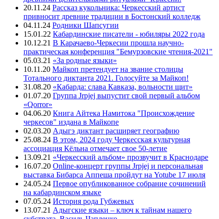
20.11.24
Рассказ кукольника: Черкесский артист
привносит древние традиции в Бостонский колледж
04.11.24
Родники Шапсугии
15.01.22
Кабардинские писатели - юбиляры 2022 года
10.12.21
В Карачаево-Черкесии прошла научно-
практическая конференция "Бемурзовские чтения-2021"
05.03.21
«За родные языки»
10.11.20
Майкоп претендует на звание столицы
Тотального диктанта 2021. Голосуйте за Майкоп!
31.08.20
«Кабарда: слава Кавказа, вольности щит»
01.07.20
Группа Jrpjej выпустит свой первый альбом
«Qorror»
04.06.20
Книга Айтека Намитока "Происхождение
черкесов" издана в Майкопе
02.03.20
Адыгэ диктант расширяет географию
25.08.24
В этом, 2024 году Черкесская культурная
ассоциация Кёльна отмечает свое 50-летие
13.09.21
«Черкесский альбом» прозвучит в Краснодаре
16.07.20
Online-концерт группы Jrpjej и персональная
выставка Бибарса Аппеша пройдут на Yotube 17 июля
24.05.24
Первое опубликованное собрание сочинений
на кабардинском языке
07.05.24
История рода Губжевых
13.07.21
Адыгские языки – ключ к тайнам нашего
субстрата. Василь Чапленко.