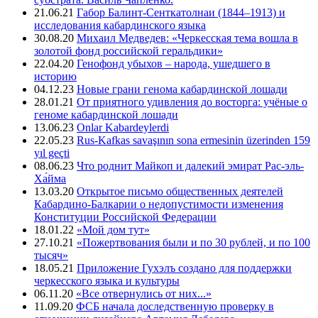
21.06.21
Габор Балинт-Сенткатолнаи (1844–1913) и
исследования кабардинского языка
30.08.20
Михаил Медведев: «Черкесская тема вошла в
золотой фонд российской геральдики»
22.04.20
Генофонд убыхов – народа, ушедшего в
историю
04.12.23
Новые грани генома кабардинской лошади
28.01.21
От приятного удивления до восторга: учёные о
геноме кабардинской лошади
13.06.23
Onlar Kabardeylerdi
22.05.23
Rus-Kafkas savaşının sona ermesinin üzerinden 159
yıl geçti
08.06.23
Что роднит Майкоп и далекий эмират Рас-эль-
Ха́йма
13.03.20
Открытое письмо общественных деятелей
Кабардино-Балкарии о недопустимости изменения
Конституции Российской Федерации
18.01.22
«Мой дом тут»
27.10.21
«Пожертвования были и по 30 рублей, и по 100
тысяч»
18.05.21
Приложение Гухэлъ создано для поддержки
черкесского языка и культуры
06.11.20
«Все отвернулись от них...»
11.09.20
ФСБ начала доследственную проверку в