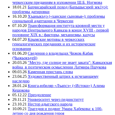
черкесским преданиям в изложении Ш.Б. Ногмова
18.01.21
Бахчисарайский поход (Бахъшысэрей зек1уэ):
проблемы датировки
16.10.20
Хъаныкъуэ («ханские сыновья»): проблемы
социальной адаптации в Черкесии
07.10.20
Трансформация института кровной мести у
народов Центрального Кавказа в конце XVIII - первой
половине XIX в.: факторы, механизмы, казусы
04.07.20
Крымские мотивы в черкесских
генеалогических преданиях и их исторические
основания
01.06.20
Сведения о владельцах Чижок-Кабак
(Чыжьокъуей)
20.03.26
"Место, где солнце не знает заката": Кавказская
война в поэтическом осмыслении Латмира Пшукова
09.03.26
Каменная пристань слова
23.04.25
Художественный штрих к исчезающему
наследию
28.01.24
Книга-юбиляр «Лъапсэ» («Истоки») Алима
Кешокова
05.12.22
Преодоление
29.11.21
Университет через пединститут
23.10.21
Нестор адыгского народа
10.09.21
Трагедия и подвиг Умара Хабекова: к 100-
летию со дня рождения героя