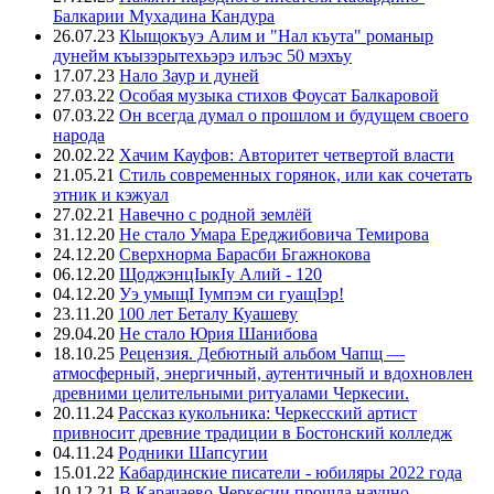
Балкарии Мухадина Кандура
26.07.23
Кlыщокъуэ Алим и "Нал къута" романыр
дунейм къызэрытехьэрэ илъэс 50 мэхъу
17.07.23
Нало Заур и дуней
27.03.22
Особая музыка стихов Фоусат Балкаровой
07.03.22
Он всегда думал о прошлом и будущем своего
народа
20.02.22
Хачим Кауфов: Авторитет четвертой власти
21.05.21
Стиль современных горянок, или как сочетать
этник и кэжуал
27.02.21
Навечно с родной землёй
31.12.20
Не стало Умара Ереджибовича Темирова
24.12.20
Сверхнорма Барасби Бгажнокова
06.12.20
ЩоджэнцIыкIу Алий - 120
04.12.20
Уэ умыщI Iумпэм си гуащIэр!
23.11.20
100 лет Беталу Куашеву
29.04.20
Не стало Юрия Шанибова
18.10.25
Рецензия. Дебютный альбом Чапщ —
атмосферный, энергичный, аутентичный и вдохновлен
древними целительными ритуалами Черкесии.
20.11.24
Рассказ кукольника: Черкесский артист
привносит древние традиции в Бостонский колледж
04.11.24
Родники Шапсугии
15.01.22
Кабардинские писатели - юбиляры 2022 года
10.12.21
В Карачаево-Черкесии прошла научно-