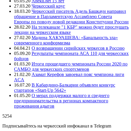
05.05.20
Aheku.net 15 лет
27.03.20
Черкесский круг
18.03.20
Черкесский писатель Адель Башкауи направил
обращение в Парламентскую Ассамблею Совета
Европы по поводу новой редакции Конституции России
28.02.20
На телеканале "1 КБР" можно будет прослушать
лекции на черкесском языке
27.02.20
Мадина ХАКУАШЕВА: «Банальность зла»
современного конформизма
04.04.21
О возвращении сирийских черкесов в Россию
05.09.20
Результаты чемпионата АСА 110 для черкесских
бойцов
01.03.20
Итоги прошедшего чемпионата России 2020 по
САМБО для черкесских спортсменов
21.02.20
Азамат Керефов завоевал пояс чемпиона лиги
ACA
16.07.20
В Кабардино-Балкарии объявлен конкурс
стартапов «Start-Up 5642»
01.05.20
О мерах поддержки малого и среднего
предпринимательства в регионах компактного
проживания адыгов
5254
Подписывайтесь на черкесский инфоканал в Telegram