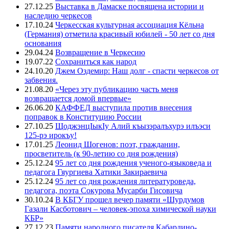
27.12.25
Выставка в Дамаске посвящена истории и
наследию черкесов
17.10.24
Черкесская культурная ассоциация Кёльна
(Германия) отметила красивый юбилей - 50 лет со дня
основания
29.04.24
Возвращение в Черкесию
19.07.22
Сохраниться как народ
24.10.20
Джем Оздемир: Наш долг - спасти черкесов от
забвения.
21.08.20
«Через эту публикацию часть меня
возвращается домой впервые»
26.06.20
КАФФЕД выступила против внесения
поправок в Конституцию России
27.10.25
ЩоджэнцIыкIу Алий къызэралъхурэ илъэси
125-рэ ирокъу!
17.01.25
Леонид Шогенов: поэт, гражданин,
просветитель (к 90-летию со дня рождения)
25.12.24
95 лет со дня рождения ученого-языковеда и
педагога Гяургиева Хатики Закираевича
25.12.24
95 лет со дня рождения литературоведа,
педагога, поэта Сокурова Мусарби Гисовича
30.10.24
В КБГУ прошел вечер памяти «Шурдумов
Газали Касботович – человек-эпоха химической науки
КБР»
27.12.23
Памяти народного писателя Кабардино-