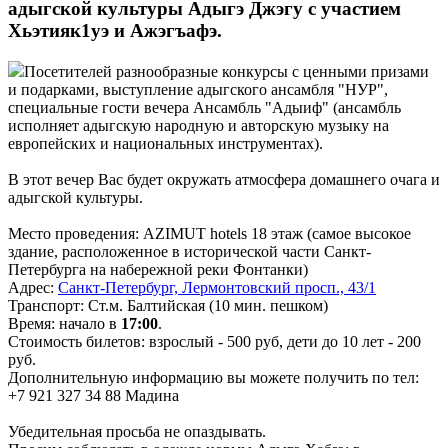
адыгской культуры Адыгэ Джэгу с участием
Хьэтияк1уэ и Ажэгъафэ.
Посетителей разнообразные конкурсы с ценными призами
и подарками, выступление адыгского ансамбля "НУР",
специальные гости вечера Ансамбль "Адыиф" (ансамбль
исполняет адыгскую народную и авторскую музыку на
европейских и национальных инструментах).
В этот вечер Вас будет окружать атмосфера домашнего очага и
адыгской культуры.
Место проведения: AZIMUT hotels 18 этаж (самое высокое
здание, расположенное в исторической части Санкт-
Петербурга на набережной реки Фонтанки)
Адрес:
Санкт-Петербург, Лермонтовский просп., 43/1
Транспорт: Ст.м. Балтийская (10 мин. пешком)
Время: начало в
17:00
.
Стоимость билетов: взрослый - 500 руб, дети до 10 лет - 200
руб.
Дополнительную информацию вы можете получить по тел:
+7 921 327 34 88 Мадина
Убедительная просьба не опаздывать.