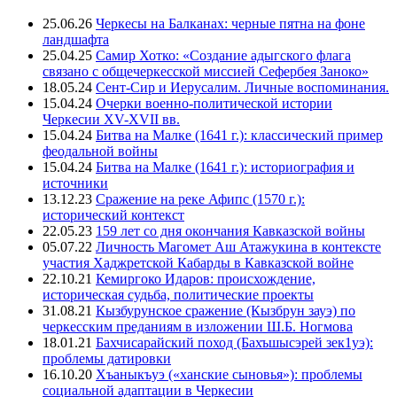
25.06.26
Черкесы на Балканах: черные пятна на фоне
ландшафта
25.04.25
Самир Хотко: «Создание адыгского флага
связано с общечеркесской миссией Сефербея Заноко»
18.05.24
Сент-Сир и Иерусалим. Личные воспоминания.
15.04.24
Очерки военно-политической истории
Черкесии XV-XVII вв.
15.04.24
Битва на Малке (1641 г.): классический пример
феодальной войны
15.04.24
Битва на Малке (1641 г.): историография и
источники
13.12.23
Сражение на реке Афипс (1570 г.):
исторический контекст
22.05.23
159 лет со дня окончания Кавказской войны
05.07.22
Личность Магомет Аш Атажукина в контексте
участия Хаджретской Кабарды в Кавказской войне
22.10.21
Кемиргоко Идаров: происхождение,
историческая судьба, политические проекты
31.08.21
Кызбурунское сражение (Кызбрун зауэ) по
черкесским преданиям в изложении Ш.Б. Ногмова
18.01.21
Бахчисарайский поход (Бахъшысэрей зек1уэ):
проблемы датировки
16.10.20
Хъаныкъуэ («ханские сыновья»): проблемы
социальной адаптации в Черкесии