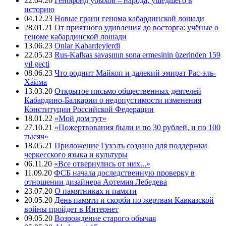
22.04.20
Генофонд убыхов – народа, ушедшего в
историю
04.12.23
Новые грани генома кабардинской лошади
28.01.21
От приятного удивления до восторга: учёные о
геноме кабардинской лошади
13.06.23
Onlar Kabardeylerdi
22.05.23
Rus-Kafkas savaşının sona ermesinin üzerinden 159
yıl geçti
08.06.23
Что роднит Майкоп и далекий эмират Рас-эль-
Ха́йма
13.03.20
Открытое письмо общественных деятелей
Кабардино-Балкарии о недопустимости изменения
Конституции Российской Федерации
18.01.22
«Мой дом тут»
27.10.21
«Пожертвования были и по 30 рублей, и по 100
тысяч»
18.05.21
Приложение Гухэлъ создано для поддержки
черкесского языка и культуры
06.11.20
«Все отвернулись от них...»
11.09.20
ФСБ начала доследственную проверку в
отношении дизайнера Артемия Лебедева
23.07.20
О памятниках и памяти
20.05.20
День памяти и скорби по жертвам Кавказской
войны пройдет в Интернет
09.05.20
Возрождение старого обычая