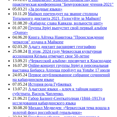
практическая конференция "Бемурзовские чтения-2021"
05.03.21
«За родные языки»
10.11.20
Майкоп претендует на звание столицы
Тотального диктанта 2021. Голосуйте за Майкоп!
31.08.20
«Кабарда: слава Кавказа, вольности щит»
01.07.20
Группа Jrpjej выпустит свой первый альбом
«Qorror»
04.06.20
Книга Айтека Намитока "Происхождение
черкесов" издана в Майкопе
02.03.20
Адыгэ диктант расширяет географию
25.08.24
В этом, 2024 году Черкесская культурная
ассоциация Кёльна отмечает свое 50-летие
13.09.21
«Черкесский альбом» прозвучит в Краснодаре
16.07.20
Online-концерт группы Jrpjej и персональная
выставка Бибарса Аппеша пройдут на Yotube 17 июля
24.05.24
Первое опубликованное собрание сочинений
на кабардинском языке
07.05.24
История рода Губжевых
13.07.21
Адыгские языки – ключ к тайнам нашего
субстрата. Василь Чапленко.
21.06.21
Габор Балинт-Сенткатолнаи (1844–1913) и
исследования кабардинского языка
30.08.20
Михаил Медведев: «Черкесская тема вошла в
золотой фонд российской геральдики»