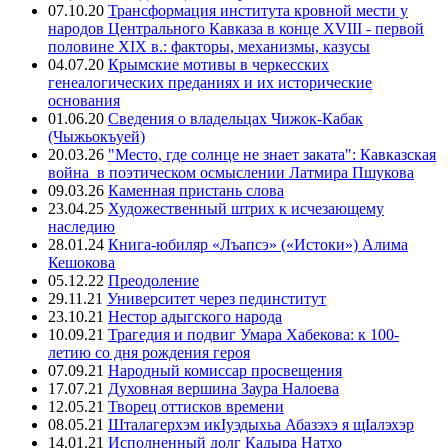
07.10.20
Трансформация института кровной мести у
народов Центрального Кавказа в конце XVIII - первой
половине XIX в.: факторы, механизмы, казусы
04.07.20
Крымские мотивы в черкесских
генеалогических преданиях и их исторические
основания
01.06.20
Сведения о владельцах Чижок-Кабак
(Чыжьокъуей)
20.03.26
"Место, где солнце не знает заката": Кавказская
война в поэтическом осмыслении Латмира Пшукова
09.03.26
Каменная пристань слова
23.04.25
Художественный штрих к исчезающему
наследию
28.01.24
Книга-юбиляр «Лъапсэ» («Истоки») Алима
Кешокова
05.12.22
Преодоление
29.11.21
Университет через пединститут
23.10.21
Нестор адыгского народа
10.09.21
Трагедия и подвиг Умара Хабекова: к 100-
летию со дня рождения героя
07.09.21
Народный комиссар просвещения
17.07.21
Духовная вершина Заура Налоева
12.05.21
Творец оттисков времени
08.05.21
Шталагерхэм икIуэдыхьа Абазэхэ я щIалэхэр
14.01.21
Исполненный долг Кадыра Натхо