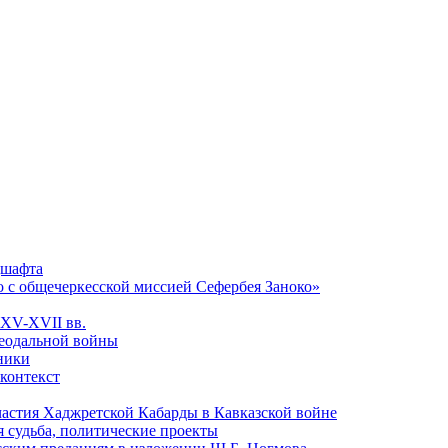
дшафта
о с общечеркесской миссией Сефербея Заноко»
 XV-XVII вв.
феодальной войны
чники
 контекст
астия Хаджретской Кабарды в Кавказской войне
 судьба, политические проекты