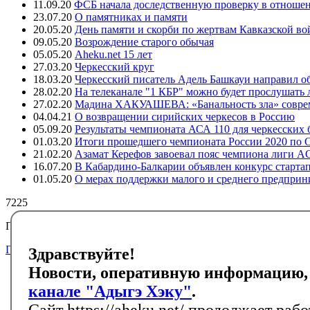
11.09.20
ФСБ начала доследственную проверку в отноше
23.07.20
О памятниках и памяти
20.05.20
День памяти и скорби по жертвам Кавказской в
09.05.20
Возрождение старого обычая
05.05.20
Aheku.net 15 лет
27.03.20
Черкесский круг
18.03.20
Черкесский писатель Адель Башкауи направил 
28.02.20
На телеканале "1 КБР" можно будет прослушать 
27.02.20
Мадина ХАКУАШЕВА: «Банальность зла» совре
04.04.21
О возвращении сирийских черкесов в Россию
05.09.20
Результаты чемпионата АСА 110 для черкесских
01.03.20
Итоги прошедшего чемпионата России 2020 по 
21.02.20
Азамат Керефов завоевал пояс чемпиона лиги 
16.07.20
В Кабардино-Балкарии объявлен конкурс стартап
01.05.20
О мерах поддержки малого и среднего предприн
7225
Подписывайтесь на черкесский инфоканал в Telegram
Подписаться
Здравствуйте!
Новости, оперативную информацию,
Главная
Новости
канале "Адыгэ Хэку"
.
События