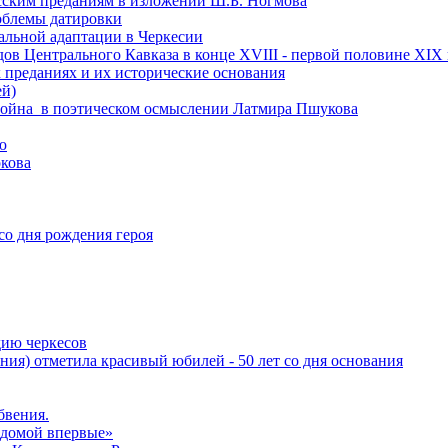
есским преданиям в изложении Ш.Б. Ногмова
роблемы датировки
альной адаптации в Черкесии
ов Центрального Кавказа в конце XVIII - первой половине XIX 
 преданиях и их исторические основания
ей)
ая война в поэтическом осмыслении Латмира Пшукова
ю
кова
со дня рождения героя
дию черкесов
ния) отметила красивый юбилей - 50 лет со дня основания
бвения.
 домой впервые»