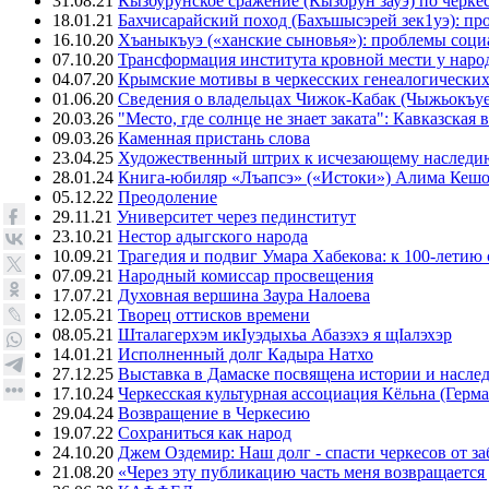
31.08.21
Кызбурунское сражение (Кызбрун зауэ) по черк
18.01.21
Бахчисарайский поход (Бахъшысэрей зек1уэ): п
16.10.20
Хъаныкъуэ («ханские сыновья»): проблемы соци
07.10.20
Трансформация института кровной мести у народ
04.07.20
Крымские мотивы в черкесских генеалогических
01.06.20
Сведения о владельцах Чижок-Кабак (Чыжьокъу
20.03.26
"Место, где солнце не знает заката": Кавказск
09.03.26
Каменная пристань слова
23.04.25
Художественный штрих к исчезающему наследи
28.01.24
Книга-юбиляр «Лъапсэ» («Истоки») Алима Кешо
05.12.22
Преодоление
29.11.21
Университет через пединститут
23.10.21
Нестор адыгского народа
10.09.21
Трагедия и подвиг Умара Хабекова: к 100-летию 
07.09.21
Народный комиссар просвещения
17.07.21
Духовная вершина Заура Налоева
12.05.21
Творец оттисков времени
08.05.21
Шталагерхэм икIуэдыхьа Абазэхэ я щIалэхэр
14.01.21
Исполненный долг Кадыра Натхо
27.12.25
Выставка в Дамаске посвящена истории и насле
17.10.24
Черкесская культурная ассоциация Кёльна (Герма
29.04.24
Возвращение в Черкесию
19.07.22
Сохраниться как народ
24.10.20
Джем Оздемир: Наш долг - спасти черкесов от за
21.08.20
«Через эту публикацию часть меня возвращается