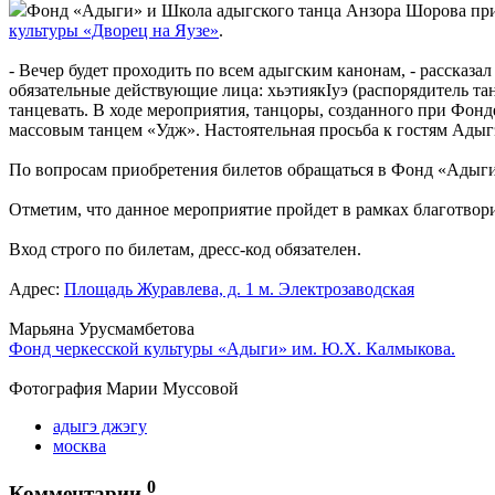
Фонд «Адыги» и Школа адыгского танца Анзора Шорова пригл
культуры «Дворец на Яузе»
.
- Вечер будет проходить по всем адыгским канонам, - расска
обязательные действующие лица: хьэтиякIуэ (распорядитель та
танцевать. В ходе мероприятия, танцоры, созданного при Фон
массовым танцем «Удж». Настоятельная просьба к гостям Адыг
По вопросам приобретения билетов обращаться в Фонд «Адыги»,
Отметим, что данное мероприятие пройдет в рамках благотвор
Вход строго по билетам, дресс-код обязателен.
Адрес:
Площадь Журавлева, д. 1 м. Электрозаводская
Марьяна Урусмамбетова
Фонд черкесской культуры «Адыги» им. Ю.Х. Калмыкова.
Фотография Марии Муссовой
адыгэ джэгу
москва
0
Комментарии