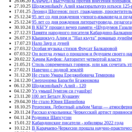
26.06.20
КАФФЕД выступила против внесения поправок 
27.10.25
ЩоджэнцIыкIу Алий къызэралъхурэ илъэси 125-
17.01.25
Леонид Шогенов: поэт, гражданин, просветитель
25.12.24
95 лет со дня рождения ученого-языковеда и пед
25.12.24
95 лет со дня рождения литературоведа, педагог
30.10.24
В КБГУ прошел вечер памяти «Шурдумов Газали
27.12.23
Памяти народного писателя Кабардино-Балкари
26.07.23
Кlыщокъуэ Алим и "Нал къута" романыр дунейм 
17.07.23
Нало Заур и дуней
27.03.22
Особая музыка стихов Фоусат Балкаровой
07.03.22
Он всегда думал о прошлом и будущем своего на
20.02.22
Хачим Кауфов: Авторитет четвертой власти
21.05.21
Стиль современных горянок, или как сочетать э
27.02.21
Навечно с родной землёй
31.12.20
Не стало Умара Ереджибовича Темирова
24.12.20
Сверхнорма Барасби Бгажнокова
06.12.20
ЩоджэнцIыкIу Алий - 120
04.12.20
Уэ умыщI Iумпэм си гуащIэр!
23.11.20
100 лет Беталу Куашеву
29.04.20
Не стало Юрия Шанибова
18.10.25
Рецензия. Дебютный альбом Чапщ — атмосферны
20.11.24
Рассказ кукольника: Черкесский артист привнос
04.11.24
Родники Шапсугии
15.01.22
Кабардинские писатели - юбиляры 2022 года
10.12.21
В Карачаево-Черкесии прошла научно-практичес