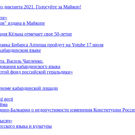
о диктанта 2021. Голосуйте за Майкоп!
ror»
ов" издана в Майкопе
ация Кёльна отмечает свое 50-летие
ставка Бибарса Аппеша пройдут на Yotube 17 июля
кабардинском языке
та. Василь Чапленко.
дования кабардинского языка
лотой фонд российской геральдики»
геноме кабардинской лошади
l geçti
́йма
дино-Балкарии о недопустимости изменения Конституции Росс
тысяч»
сского языка и культуры