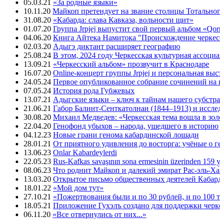
05.03.21
«За родные языки»
10.11.20
Майкоп претендует на звание столицы Тотальног
31.08.20
«Кабарда: слава Кавказа, вольности щит»
01.07.20
Группа Jrpjej выпустит свой первый альбом «Qor
04.06.20
Книга Айтека Намитока "Происхождение черкес
02.03.20
Адыгэ диктант расширяет географию
25.08.24
В этом, 2024 году Черкесская культурная ассоци
13.09.21
«Черкесский альбом» прозвучит в Краснодаре
16.07.20
Online-концерт группы Jrpjej и персональная вы
24.05.24
Первое опубликованное собрание сочинений на 
07.05.24
История рода Губжевых
13.07.21
Адыгские языки – ключ к тайнам нашего субстра
21.06.21
Габор Балинт-Сенткатолнаи (1844–1913) и иссле
30.08.20
Михаил Медведев: «Черкесская тема вошла в зо
22.04.20
Генофонд убыхов – народа, ушедшего в историю
04.12.23
Новые грани генома кабардинской лошади
28.01.21
От приятного удивления до восторга: учёные о 
13.06.23
Onlar Kabardeylerdi
22.05.23
Rus-Kafkas savaşının sona ermesinin üzerinden 159 yı
08.06.23
Что роднит Майкоп и далекий эмират Рас-эль-Ха
13.03.20
Открытое письмо общественных деятелей Кабар
18.01.22
«Мой дом тут»
27.10.21
«Пожертвования были и по 30 рублей, и по 100 
18.05.21
Приложение Гухэлъ создано для поддержки черке
06.11.20
«Все отвернулись от них...»