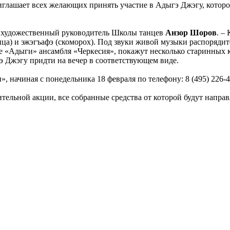
ашает всех желающих принять участие в Адыгэ Джэгу, которое с
зал художественный руководитель Школы танцев
Анзор Шоров
. –
нца) и эжэгъафэ (скоморох). Под звуки живой музыки распорядит
де «Адыги» ансамбля «Черкесия», покажут несколько старинных 
э Джэгу придти на вечер в соответствующем виде.
 начиная с понедельника 18 февраля по телефону: 8 (495) 226-4
ительной акции, все собранные средства от которой будут напр