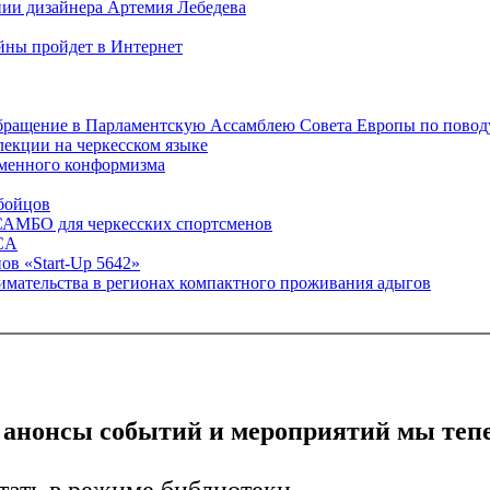
нии дизайнера Артемия Лебедева
ойны пройдет в Интернет
обращение в Парламентскую Ассамблею Совета Европы по повод
лекции на черкесском языке
менного конформизма
 бойцов
САМБО для черкесских спортсменов
ACA
ов «Start-Up 5642»
имательства в регионах компактного проживания адыгов
 анонсы событий и мероприятий мы теп