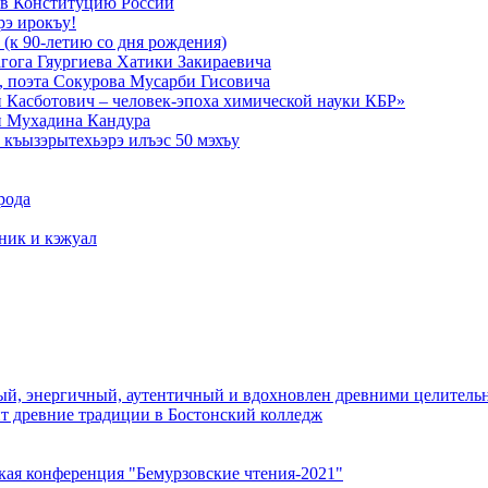
в Конституцию России
рэ ирокъу!
 (к 90-летию со дня рождения)
агога Гяургиева Хатики Закираевича
а, поэта Сокурова Мусарби Гисовича
 Касботович – человек-эпоха химической науки КБР»
и Мухадина Кандура
къызэрытехьэрэ илъэс 50 мэхъу
рода
тник и кэжуал
й, энергичный, аутентичный и вдохновлен древними целитель
ит древние традиции в Бостонский колледж
кая конференция "Бемурзовские чтения-2021"