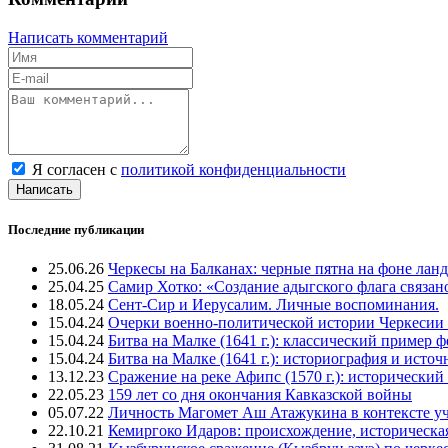
Написать комментарий
Я согласен с
политикой конфиденциальности
Написать
Последние публикации
25.06.26
Черкесы на Балканах: черные пятна на фоне лан
25.04.25
Самир Хотко: «Создание адыгского флага связан
18.05.24
Сент-Сир и Иерусалим. Личные воспоминания.
15.04.24
Очерки военно-политической истории Черкесии
15.04.24
Битва на Малке (1641 г.): классический пример 
15.04.24
Битва на Малке (1641 г.): историография и исто
13.12.23
Сражение на реке Афипс (1570 г.): исторический
22.05.23
159 лет со дня окончания Кавказской войны
05.07.22
Личность Магомет Аш Атажукина в контексте уч
22.10.21
Кемиргоко Идаров: происхождение, историческая