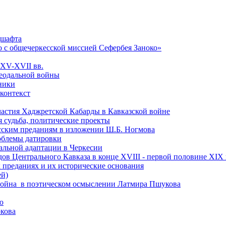
дшафта
о с общечеркесской миссией Сефербея Заноко»
 XV-XVII вв.
феодальной войны
чники
 контекст
астия Хаджретской Кабарды в Кавказской войне
 судьба, политические проекты
есским преданиям в изложении Ш.Б. Ногмова
роблемы датировки
альной адаптации в Черкесии
ов Центрального Кавказа в конце XVIII - первой половине XIX 
 преданиях и их исторические основания
ей)
ая война в поэтическом осмыслении Латмира Пшукова
ю
кова