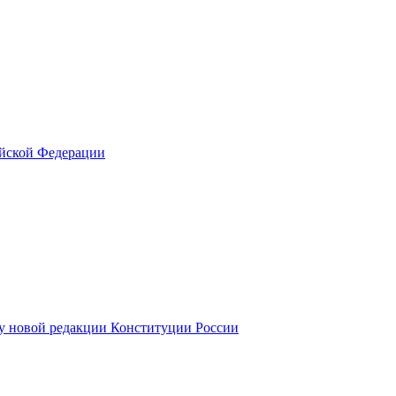
ийской Федерации
у новой редакции Конституции России