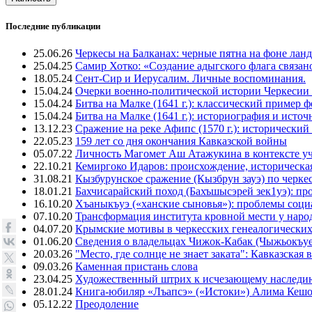
Последние публикации
25.06.26
Черкесы на Балканах: черные пятна на фоне лан
25.04.25
Самир Хотко: «Создание адыгского флага связан
18.05.24
Сент-Сир и Иерусалим. Личные воспоминания.
15.04.24
Очерки военно-политической истории Черкесии
15.04.24
Битва на Малке (1641 г.): классический пример 
15.04.24
Битва на Малке (1641 г.): историография и исто
13.12.23
Сражение на реке Афипс (1570 г.): исторический
22.05.23
159 лет со дня окончания Кавказской войны
05.07.22
Личность Магомет Аш Атажукина в контексте уч
22.10.21
Кемиргоко Идаров: происхождение, историческая
31.08.21
Кызбурунское сражение (Кызбрун зауэ) по черк
18.01.21
Бахчисарайский поход (Бахъшысэрей зек1уэ): п
16.10.20
Хъаныкъуэ («ханские сыновья»): проблемы соци
07.10.20
Трансформация института кровной мести у народ
04.07.20
Крымские мотивы в черкесских генеалогических
01.06.20
Сведения о владельцах Чижок-Кабак (Чыжьокъу
20.03.26
"Место, где солнце не знает заката": Кавказск
09.03.26
Каменная пристань слова
23.04.25
Художественный штрих к исчезающему наследи
28.01.24
Книга-юбиляр «Лъапсэ» («Истоки») Алима Кешо
05.12.22
Преодоление