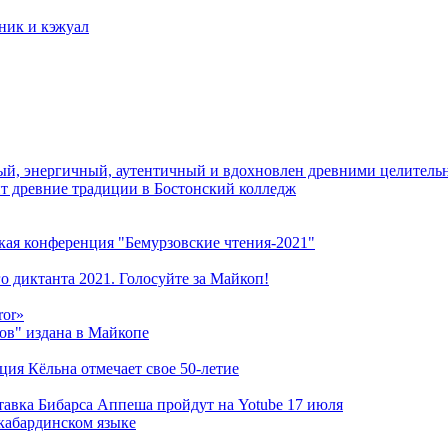
тник и кэжуал
й, энергичный, аутентичный и вдохновлен древними целитель
ит древние традиции в Бостонский колледж
кая конференция "Бемурзовские чтения-2021"
о диктанта 2021. Голосуйте за Майкоп!
ror»
ов" издана в Майкопе
ация Кёльна отмечает свое 50-летие
ставка Бибарса Аппеша пройдут на Yotube 17 июля
кабардинском языке