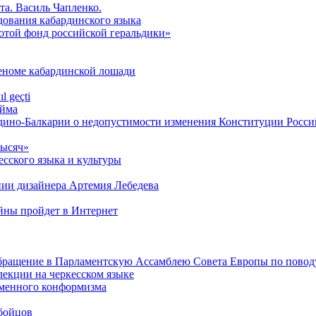
та. Василь Чапленко.
дования кабардинского языка
лотой фонд российской геральдики»
геноме кабардинской лошади
l geçti
́йма
дино-Балкарии о недопустимости изменения Конституции Росс
тысяч»
сского языка и культуры
нии дизайнера Артемия Лебедева
ойны пройдет в Интернет
обращение в Парламентскую Ассамблею Совета Европы по повод
лекции на черкесском языке
менного конформизма
 бойцов