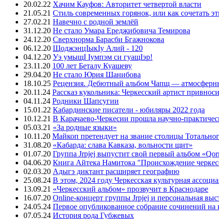
20.02.22
Хачим Кауфов: Авторитет четвертой власти
21.05.21
Стиль современных горянок, или как сочетать э
27.02.21
Навечно с родной землёй
31.12.20
Не стало Умара Ереджибовича Темирова
24.12.20
Сверхнорма Барасби Бгажнокова
06.12.20
ЩоджэнцIыкIу Алий - 120
04.12.20
Уэ умыщI Iумпэм си гуащIэр!
23.11.20
100 лет Беталу Куашеву
29.04.20
Не стало Юрия Шанибова
18.10.25
Рецензия. Дебютный альбом Чапщ — атмосферны
20.11.24
Рассказ кукольника: Черкесский артист привнос
04.11.24
Родники Шапсугии
15.01.22
Кабардинские писатели - юбиляры 2022 года
10.12.21
В Карачаево-Черкесии прошла научно-практичес
05.03.21
«За родные языки»
10.11.20
Майкоп претендует на звание столицы Тотальног
31.08.20
«Кабарда: слава Кавказа, вольности щит»
01.07.20
Группа Jrpjej выпустит свой первый альбом «Qor
04.06.20
Книга Айтека Намитока "Происхождение черкес
02.03.20
Адыгэ диктант расширяет географию
25.08.24
В этом, 2024 году Черкесская культурная ассоци
13.09.21
«Черкесский альбом» прозвучит в Краснодаре
16.07.20
Online-концерт группы Jrpjej и персональная вы
24.05.24
Первое опубликованное собрание сочинений на 
07.05.24
История рода Губжевых