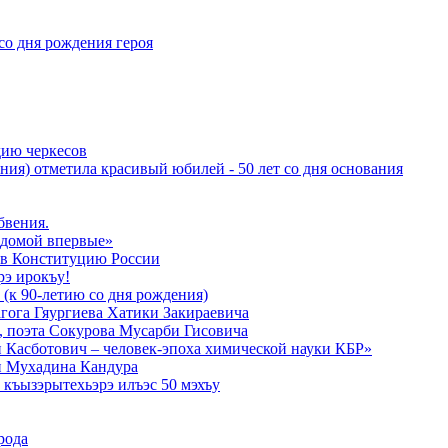
со дня рождения героя
дию черкесов
ния) отметила красивый юбилей - 50 лет со дня основания
бвения.
 домой впервые»
в Конституцию России
рэ ирокъу!
 (к 90-летию со дня рождения)
агога Гяургиева Хатики Закираевича
а, поэта Сокурова Мусарби Гисовича
 Касботович – человек-эпоха химической науки КБР»
и Мухадина Кандура
къызэрытехьэрэ илъэс 50 мэхъу
рода