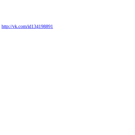
:
http://vk.com/id134198891