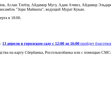
бов, Аслан Тлебзу, Айдамир Мугу, Адам Ачмиз, Айдамир Эльда
 ансамбль "Зори Майкопа", ведущий Мурат Кукан.
рта в 18:00.
 -
13 апреля в городском саду с 12:00 до 16:00
пройдет благотво
ства на карту Сбербанка, Россельхозбанка или с помощью СМС