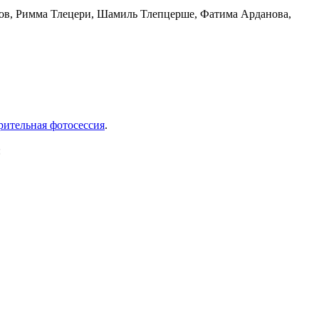
ров, Римма Тлецери, Шамиль Тлепцерше, Фатима Арданова,
рительная фотосессия
.
: