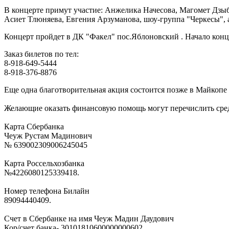
В концерте примут участие: Анжелика Начесова, Магомет Дзы
Асиет Тлюняева, Евгения Арзуманова, шоу-группа "Черкесы",
Концерт пройдет в ДК "Факел" пос.Яблоновский . Начало конце
Заказ билетов по тел:
8-918-649-5444
8-918-376-8876
Еще одна благотворительная акция состоится позже в Майкопе
Желающие оказать финансовую помощь могут перечислить сред
Карта Сбербанка
Чеуж Рустам Мадинович
№ 639002309006245045
Карта Россельхозбанка
№4226080125339418.
Номер телефона Билайн
89094440409.
Счет в Сбербанке на имя Чеуж Мадин Даудович
Кор/счет банка- 30101810600000000602