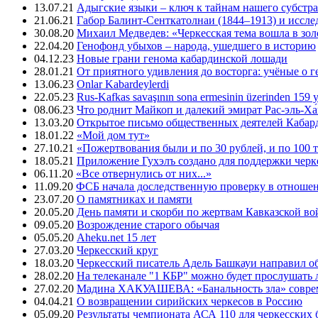
13.07.21
Адыгские языки – ключ к тайнам нашего субстра
21.06.21
Габор Балинт-Сенткатолнаи (1844–1913) и иссле
30.08.20
Михаил Медведев: «Черкесская тема вошла в зо
22.04.20
Генофонд убыхов – народа, ушедшего в историю
04.12.23
Новые грани генома кабардинской лошади
28.01.21
От приятного удивления до восторга: учёные о 
13.06.23
Onlar Kabardeylerdi
22.05.23
Rus-Kafkas savaşının sona ermesinin üzerinden 159 yı
08.06.23
Что роднит Майкоп и далекий эмират Рас-эль-Ха
13.03.20
Открытое письмо общественных деятелей Кабар
18.01.22
«Мой дом тут»
27.10.21
«Пожертвования были и по 30 рублей, и по 100 
18.05.21
Приложение Гухэлъ создано для поддержки черке
06.11.20
«Все отвернулись от них...»
11.09.20
ФСБ начала доследственную проверку в отноше
23.07.20
О памятниках и памяти
20.05.20
День памяти и скорби по жертвам Кавказской в
09.05.20
Возрождение старого обычая
05.05.20
Aheku.net 15 лет
27.03.20
Черкесский круг
18.03.20
Черкесский писатель Адель Башкауи направил 
28.02.20
На телеканале "1 КБР" можно будет прослушать 
27.02.20
Мадина ХАКУАШЕВА: «Банальность зла» совре
04.04.21
О возвращении сирийских черкесов в Россию
05.09.20
Результаты чемпионата АСА 110 для черкесских