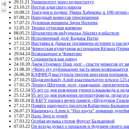
29.11.21
Университет через пединститут
23.10.21
Нестор адыгского народа
10.09.21
Трагедия и подвиг Умара Хабекова: к 100-летию 
07.09.21
Народный комиссар просвещения
17.07.21
Духовная вершина Заура Налоева
12.05.21
Творец оттисков времени
08.05.21
Шталагерхэм икIуэдыхьа Абазэхэ я щIалэхэр
14.01.21
Исполненный долг Кадыра Натхо
27.12.25
Выставка в Дамаске посвящена истории и насле
17.10.24
Черкесская культурная ассоциация Кёльна (Герма
29.04.24
Возвращение в Черкесию
19.07.22
Сохраниться как народ
24.10.20
Джем Оздемир: Наш долг - спасти черкесов от за
21.08.20
«Через эту публикацию часть меня возвращается
26.06.20
КАФФЕД выступила против внесения поправок 
27.10.25
ЩоджэнцIыкIу Алий къызэралъхурэ илъэси 125-
17.01.25
Леонид Шогенов: поэт, гражданин, просветитель
25.12.24
95 лет со дня рождения ученого-языковеда и пед
25.12.24
95 лет со дня рождения литературоведа, педагог
30.10.24
В КБГУ прошел вечер памяти «Шурдумов Газали
27.12.23
Памяти народного писателя Кабардино-Балкари
26.07.23
Кlыщокъуэ Алим и "Нал къута" романыр дунейм 
17.07.23
Нало Заур и дуней
27.03.22
Особая музыка стихов Фоусат Балкаровой
07.03.22
Он всегда думал о прошлом и будущем своего на