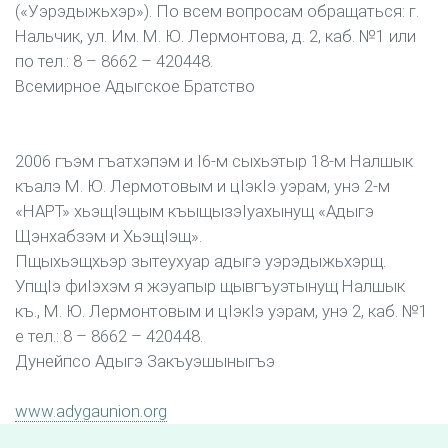
(«Уэрэдыжьхэр»). По всем вопросам обращаться: г.
Нальчик, ул. Им. М. Ю. Лермонтова, д. 2, каб. №1 или
по тел.: 8 – 8662 – 420448.
Всемирное Адыгское Братство
2006 гъэм гъатхэпэм и I6-м сыхьэтыр 18-м Налшык
къалэ М. Ю. Лермотовым и цIэкIэ уэрам, унэ 2-м
«НАРТ» хьэщIэщым къыщызэIуахынущ «Адыгэ
Щэнхабзэм и ХьэщIэщ».
Пщыхьэщхьэр зытеухуар адыгэ уэрэдыжьхэрщ.
УпщIэ фиIэхэм я жэуапыр щывгъуэтынущ Налшык
къ., М. Ю. Лермонтовым и цIэкIэ уэрам, унэ 2, каб. №1
е тел.: 8 – 8662 – 420448.
Дунейпсо Адыгэ Закъуэшыныгъэ
www.adygaunion.org