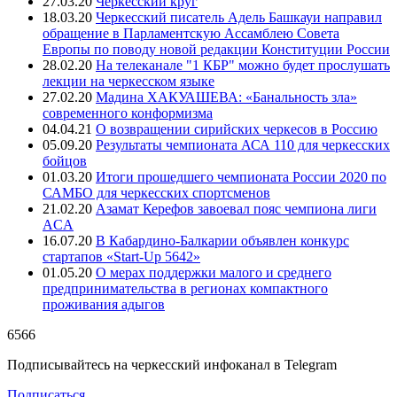
27.03.20
Черкесский круг
18.03.20
Черкесский писатель Адель Башкауи направил
обращение в Парламентскую Ассамблею Совета
Европы по поводу новой редакции Конституции России
28.02.20
На телеканале "1 КБР" можно будет прослушать
лекции на черкесском языке
27.02.20
Мадина ХАКУАШЕВА: «Банальность зла»
современного конформизма
04.04.21
О возвращении сирийских черкесов в Россию
05.09.20
Результаты чемпионата АСА 110 для черкесских
бойцов
01.03.20
Итоги прошедшего чемпионата России 2020 по
САМБО для черкесских спортсменов
21.02.20
Азамат Керефов завоевал пояс чемпиона лиги
ACA
16.07.20
В Кабардино-Балкарии объявлен конкурс
стартапов «Start-Up 5642»
01.05.20
О мерах поддержки малого и среднего
предпринимательства в регионах компактного
проживания адыгов
6566
Подписывайтесь на черкесский инфоканал в Telegram
Подписаться