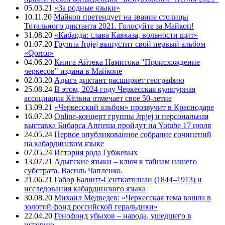
05.03.21
«За родные языки»
10.11.20
Майкоп претендует на звание столицы
Тотального диктанта 2021. Голосуйте за Майкоп!
31.08.20
«Кабарда: слава Кавказа, вольности щит»
01.07.20
Группа Jrpjej выпустит свой первый альбом
«Qorror»
04.06.20
Книга Айтека Намитока "Происхождение
черкесов" издана в Майкопе
02.03.20
Адыгэ диктант расширяет географию
25.08.24
В этом, 2024 году Черкесская культурная
ассоциация Кёльна отмечает свое 50-летие
13.09.21
«Черкесский альбом» прозвучит в Краснодаре
16.07.20
Online-концерт группы Jrpjej и персональная
выставка Бибарса Аппеша пройдут на Yotube 17 июля
24.05.24
Первое опубликованное собрание сочинений
на кабардинском языке
07.05.24
История рода Губжевых
13.07.21
Адыгские языки – ключ к тайнам нашего
субстрата. Василь Чапленко.
21.06.21
Габор Балинт-Сенткатолнаи (1844–1913) и
исследования кабардинского языка
30.08.20
Михаил Медведев: «Черкесская тема вошла в
золотой фонд российской геральдики»
22.04.20
Генофонд убыхов – народа, ушедшего в
историю