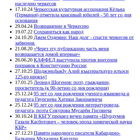
наследию черкесов
17.10.24
Черкесская культурная ассоциация Кёльна
(Германия) отметила красивый юбилей - 50 лет со дня
основания
29.04.24
Возвращение в Черкесию
19.07.22
Сохраниться как народ
24.10.20
Джем Оздемир: Наш долг - спасти черкесов от
забвения.
21.08.20
«Через эту публикацию часть меня
возвращается домой впервые»
26.06.20
КАФФЕД выступила против внесения
поправок в Конституцию России
27.10.25
ЩоджэнцIыкIу Алий къызэралъхурэ илъэси
125-рэ ирокъу!
17.01.25
Леонид Шогенов: поэт, гражданин,
просветитель (к 90-летию со дня рождения)
25.12.24
95 лет со дня рождения ученого-языковеда и
педагога Гяургиева Хатики Закираевича
25.12.24
95 лет со дня рождения литературоведа,
педагога, поэта Сокурова Мусарби Гисовича
30.10.24
В КБГУ прошел вечер памяти «Шурдумов
Газали Касботович – человек-эпоха химической науки
КБР»
27.12.23
Памяти народного писателя Кабардино-
Балкарии Мухадина Кандура