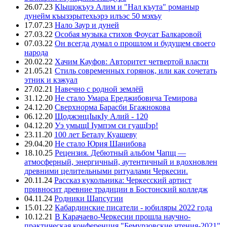
26.07.23
Кlыщокъуэ Алим и "Нал къута" романыр
дунейм къызэрытехьэрэ илъэс 50 мэхъу
17.07.23
Нало Заур и дуней
27.03.22
Особая музыка стихов Фоусат Балкаровой
07.03.22
Он всегда думал о прошлом и будущем своего
народа
20.02.22
Хачим Кауфов: Авторитет четвертой власти
21.05.21
Стиль современных горянок, или как сочетать
этник и кэжуал
27.02.21
Навечно с родной землёй
31.12.20
Не стало Умара Ереджибовича Темирова
24.12.20
Сверхнорма Барасби Бгажнокова
06.12.20
ЩоджэнцIыкIу Алий - 120
04.12.20
Уэ умыщI Iумпэм си гуащIэр!
23.11.20
100 лет Беталу Куашеву
29.04.20
Не стало Юрия Шанибова
18.10.25
Рецензия. Дебютный альбом Чапщ —
атмосферный, энергичный, аутентичный и вдохновлен
древними целительными ритуалами Черкесии.
20.11.24
Рассказ кукольника: Черкесский артист
привносит древние традиции в Бостонский колледж
04.11.24
Родники Шапсугии
15.01.22
Кабардинские писатели - юбиляры 2022 года
10.12.21
В Карачаево-Черкесии прошла научно-
практическая конференция "Бемурзовские чтения-2021"