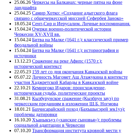
25.06.26
Черкесы на Балканах: черные пятна на фоне
ландшафта
25.04.25
Самир Хотко: «Создание адыгского флага
связано с общечеркесской миссией Сефербея Заноко»
18.05.24
Сент-Сир и Иерусалим. Личные воспоминания.
15.04.24
Очерки военно-политической истории
Черкесии XV-XVII вв.
15.04.24
Битва на Малке (1641 г.): классический пример
феодальной войны
15.04.24
Битва на Малке (1641 г.): историография и
источники
13.12.23
Сражение на реке Афипс (1570 г.):
исторический контекст
22.05.23
159 лет со дня окончания Кавказской войны
05.07.22
Личность Магомет Аш Атажукина в контексте
участия Хаджретской Кабарды в Кавказской войне
22.10.21
Кемиргоко Идаров: происхождение,
историческая судьба, политические проекты
31.08.21
Кызбурунское сражение (Кызбрун зауэ) по
черкесским преданиям в изложении Ш.Б. Ногмова
18.01.21
Бахчисарайский поход (Бахъшысэрей зек1уэ):
проблемы датировки
16.10.20
Хъаныкъуэ («ханские сыновья»): проблемы
социальной адаптации в Черкесии
07.10.20
Трансформация института кровной мести у