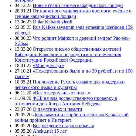
04.12.23
Новые грани генома кабардинской лошади
28.01.21
От приятного удивления до восторга: учёные о
геноме кабардинской лошади
13.06.23
Onlar Kabardeylerdi
22.05.23
Rus-Kafkas savaşının sona ermesinin üzerinden 159
yıl geçti
08.06.23
Что роднит Майкоп и далекий эмират Рас-эль-
Ха́йма
13.03.20
Открытое письмо общественных деятелей
Кабардино-Балкарии о недопустимости изменения
Конституции Российской Федерации
18.01.22
«Мой дом тут»
27.10.21
«Пожертвования были и по 30 рублей, и по 100
тысяч»
18.05.21
Приложение Гухэлъ создано для поддержки
черкесского языка и культуры
06.11.20
«Все отвернулись от них...»
11.09.20
ФСБ начала доследственную проверку в
отношении дизайнера Артемия Лебедева
23.07.20
О памятниках и памяти
20.05.20
День памяти и скорби по жертвам Кавказской
войны пройдет в Интернет
09.05.20
Возрождение старого обычая
05.05.20
Aheku.net 15 лет