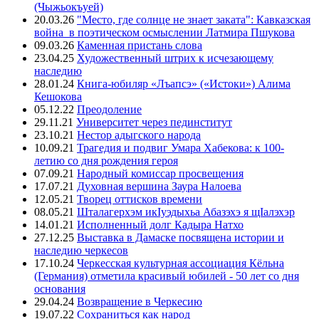
(Чыжьокъуей)
20.03.26
"Место, где солнце не знает заката": Кавказская
война в поэтическом осмыслении Латмира Пшукова
09.03.26
Каменная пристань слова
23.04.25
Художественный штрих к исчезающему
наследию
28.01.24
Книга-юбиляр «Лъапсэ» («Истоки») Алима
Кешокова
05.12.22
Преодоление
29.11.21
Университет через пединститут
23.10.21
Нестор адыгского народа
10.09.21
Трагедия и подвиг Умара Хабекова: к 100-
летию со дня рождения героя
07.09.21
Народный комиссар просвещения
17.07.21
Духовная вершина Заура Налоева
12.05.21
Творец оттисков времени
08.05.21
Шталагерхэм икIуэдыхьа Абазэхэ я щIалэхэр
14.01.21
Исполненный долг Кадыра Натхо
27.12.25
Выставка в Дамаске посвящена истории и
наследию черкесов
17.10.24
Черкесская культурная ассоциация Кёльна
(Германия) отметила красивый юбилей - 50 лет со дня
основания
29.04.24
Возвращение в Черкесию
19.07.22
Сохраниться как народ