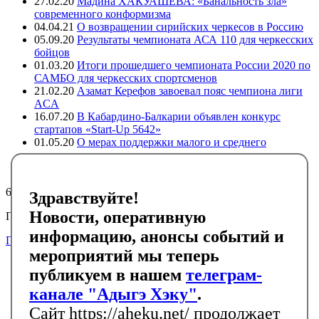
27.02.20
Мадина ХАКУАШЕВА: «Банальность зла»
современного конформизма
04.04.21
О возвращении сирийских черкесов в Россию
05.09.20
Результаты чемпионата АСА 110 для черкесских
бойцов
01.03.20
Итоги прошедшего чемпионата России 2020 по
САМБО для черкесских спортсменов
21.02.20
Азамат Керефов завоевал пояс чемпиона лиги
ACA
16.07.20
В Кабардино-Балкарии объявлен конкурс
стартапов «Start-Up 5642»
01.05.20
О мерах поддержки малого и среднего
предпринимательства в регионах компактного
проживания адыгов
6472
Здравствуйте!
Новости, оперативную
Подписывайтесь на черкесский инфоканал в Telegram
информацию, анонсы событий и
Подписаться
мероприятий мы теперь
Главная
публикуем в нашем
телеграм-
Новости
События
канале "Адыгэ Хэку"
.
Библиотека
Сайт https://aheku.net/ продолжает
Галерея