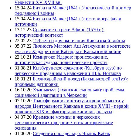
Черкесии XV-XVII вв.
15.04.24
Битва на Малке (1641 г.): классический пример
феодальной войны
15.04.24
Битва на Малке (1641 г.): историография и
источники
13.12.23
Сражение на реке Афипс (1570 г.):
исторический контекст
22.05.23
159 лет со дня окончания Кавказской войны
05.07.22
Личность Магомет Аш Атажукина в контексте
участия Хаджретской Кабарды в Кавказской войне
22.10.21
Кемиргоко Идаров: происхождение,
историческая судьба, политические проекты
31.08.21
Кызбурунское сражение (Кызбрун зауэ) по
черкесским преданиям в изложении Ш.Б. Ногмова
18.01.21
Бахчисарайский поход (Бахъшысэрей зек1уэ):
проблемы датировки
16.10.20
Хъаныкъуэ («ханские сыновья»): проблемы
социальной адаптации в Черкесии
07.10.20
Трансформация института кровной мести у
народов Центрального Кавказа в конце XVIII - первой
половине XIX в.: факторы, механизмы, казусы
04.07.20
Крымские мотивы в черкесских
генеалогических преданиях и их исторические
основания
01.06.20
Сведения о владельцах Чижок-Кабак