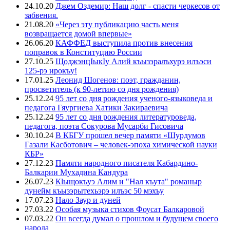
24.10.20
Джем Оздемир: Наш долг - спасти черкесов от
забвения.
21.08.20
«Через эту публикацию часть меня
возвращается домой впервые»
26.06.20
КАФФЕД выступила против внесения
поправок в Конституцию России
27.10.25
ЩоджэнцIыкIу Алий къызэралъхурэ илъэси
125-рэ ирокъу!
17.01.25
Леонид Шогенов: поэт, гражданин,
просветитель (к 90-летию со дня рождения)
25.12.24
95 лет со дня рождения ученого-языковеда и
педагога Гяургиева Хатики Закираевича
25.12.24
95 лет со дня рождения литературоведа,
педагога, поэта Сокурова Мусарби Гисовича
30.10.24
В КБГУ прошел вечер памяти «Шурдумов
Газали Касботович – человек-эпоха химической науки
КБР»
27.12.23
Памяти народного писателя Кабардино-
Балкарии Мухадина Кандура
26.07.23
Кlыщокъуэ Алим и "Нал къута" романыр
дунейм къызэрытехьэрэ илъэс 50 мэхъу
17.07.23
Нало Заур и дуней
27.03.22
Особая музыка стихов Фоусат Балкаровой
07.03.22
Он всегда думал о прошлом и будущем своего
народа