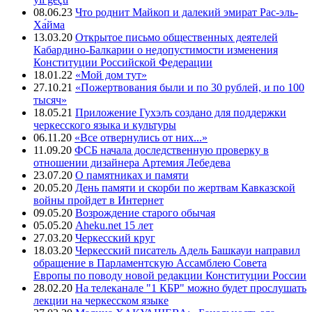
08.06.23
Что роднит Майкоп и далекий эмират Рас-эль-
Ха́йма
13.03.20
Открытое письмо общественных деятелей
Кабардино-Балкарии о недопустимости изменения
Конституции Российской Федерации
18.01.22
«Мой дом тут»
27.10.21
«Пожертвования были и по 30 рублей, и по 100
тысяч»
18.05.21
Приложение Гухэлъ создано для поддержки
черкесского языка и культуры
06.11.20
«Все отвернулись от них...»
11.09.20
ФСБ начала доследственную проверку в
отношении дизайнера Артемия Лебедева
23.07.20
О памятниках и памяти
20.05.20
День памяти и скорби по жертвам Кавказской
войны пройдет в Интернет
09.05.20
Возрождение старого обычая
05.05.20
Aheku.net 15 лет
27.03.20
Черкесский круг
18.03.20
Черкесский писатель Адель Башкауи направил
обращение в Парламентскую Ассамблею Совета
Европы по поводу новой редакции Конституции России
28.02.20
На телеканале "1 КБР" можно будет прослушать
лекции на черкесском языке