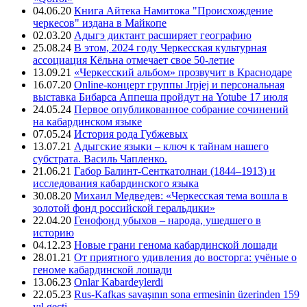
04.06.20
Книга Айтека Намитока "Происхождение
черкесов" издана в Майкопе
02.03.20
Адыгэ диктант расширяет географию
25.08.24
В этом, 2024 году Черкесская культурная
ассоциация Кёльна отмечает свое 50-летие
13.09.21
«Черкесский альбом» прозвучит в Краснодаре
16.07.20
Online-концерт группы Jrpjej и персональная
выставка Бибарса Аппеша пройдут на Yotube 17 июля
24.05.24
Первое опубликованное собрание сочинений
на кабардинском языке
07.05.24
История рода Губжевых
13.07.21
Адыгские языки – ключ к тайнам нашего
субстрата. Василь Чапленко.
21.06.21
Габор Балинт-Сенткатолнаи (1844–1913) и
исследования кабардинского языка
30.08.20
Михаил Медведев: «Черкесская тема вошла в
золотой фонд российской геральдики»
22.04.20
Генофонд убыхов – народа, ушедшего в
историю
04.12.23
Новые грани генома кабардинской лошади
28.01.21
От приятного удивления до восторга: учёные о
геноме кабардинской лошади
13.06.23
Onlar Kabardeylerdi
22.05.23
Rus-Kafkas savaşının sona ermesinin üzerinden 159
yıl geçti