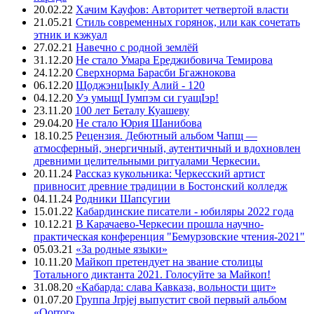
20.02.22
Хачим Кауфов: Авторитет четвертой власти
21.05.21
Стиль современных горянок, или как сочетать
этник и кэжуал
27.02.21
Навечно с родной землёй
31.12.20
Не стало Умара Ереджибовича Темирова
24.12.20
Сверхнорма Барасби Бгажнокова
06.12.20
ЩоджэнцIыкIу Алий - 120
04.12.20
Уэ умыщI Iумпэм си гуащIэр!
23.11.20
100 лет Беталу Куашеву
29.04.20
Не стало Юрия Шанибова
18.10.25
Рецензия. Дебютный альбом Чапщ —
атмосферный, энергичный, аутентичный и вдохновлен
древними целительными ритуалами Черкесии.
20.11.24
Рассказ кукольника: Черкесский артист
привносит древние традиции в Бостонский колледж
04.11.24
Родники Шапсугии
15.01.22
Кабардинские писатели - юбиляры 2022 года
10.12.21
В Карачаево-Черкесии прошла научно-
практическая конференция "Бемурзовские чтения-2021"
05.03.21
«За родные языки»
10.11.20
Майкоп претендует на звание столицы
Тотального диктанта 2021. Голосуйте за Майкоп!
31.08.20
«Кабарда: слава Кавказа, вольности щит»
01.07.20
Группа Jrpjej выпустит свой первый альбом
«Qorror»