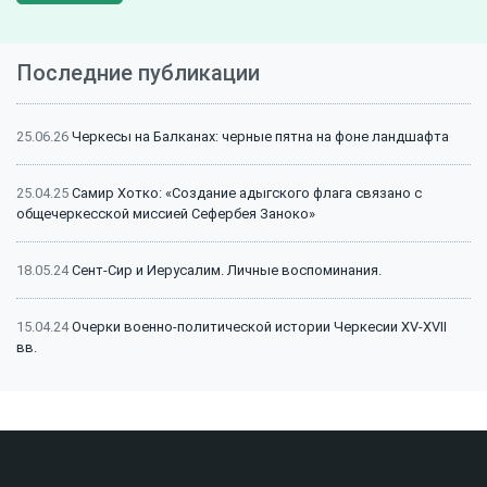
Последние публикации
25.06.26
Черкесы на Балканах: черные пятна на фоне ландшафта
25.04.25
Самир Хотко: «Создание адыгского флага связано с
общечеркесской миссией Сефербея Заноко»
18.05.24
Сент-Сир и Иерусалим. Личные воспоминания.
15.04.24
Очерки военно-политической истории Черкесии XV-XVII
вв.
15.04.24
Битва на Малке (1641 г.): классический пример
феодальной войны
15.04.24
Битва на Малке (1641 г.): историография и источники