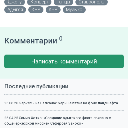
Джэгу
Концерт
Танцы
Ставрополь
Адыгея
КЧР
КБР
Музыка
0
Комментарии
Написать комментарий
Последние публикации
25.06.26
Черкесы на Балканах: черные пятна на фоне ландшафта
25.04.25
Самир Хотко: «Создание адыгского флага связано с
общечеркесской миссией Сефербея Заноко»