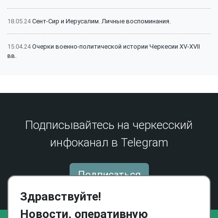
18.05.24
Сент-Сир и Иерусалим. Личные воспоминания.
15.04.24
Очерки военно-политической истории Черкесии XV-XVII
вв.
15.04.24
Битва на Малке (1641 г.): классический пример
феодальной войны
15.04.24
Битва на Малке (1641 г.): историография и источники
Подписывайтесь на черкесский
инфоканал в Telegram
13.12.23
Сражение на реке Афипс (1570 г.): исторический контекст
22.05.23
159 лет со дня окончания Кавказской войны
Подписаться
05.07.22
Личность Магомет Аш Атажукина в контексте участия
Здравствуйте!
Хаджретской Кабарды в Кавказской войне
Новости, оперативную