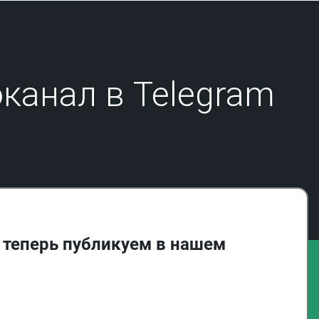
31.08.21
Кызбурунское сражение (Кызбрун
зауэ) по черкесским преданиям в
изложении Ш.Б. Ногмова
18.01.21
Бахчисарайский поход
канал в Telegram
(Бахъшысэрей зек1уэ): проблемы датировки
16.10.20
Хъаныкъуэ («ханские сыновья»):
проблемы социальной адаптации в
Черкесии
07.10.20
Трансформация института кровной
мести у народов Центрального Кавказа в
конце XVIII - первой половине XIX в.:
факторы, механизмы, казусы
 теперь публикуем в нашем
04.07.20
Крымские мотивы в черкесских
генеалогических преданиях и их
исторические основания