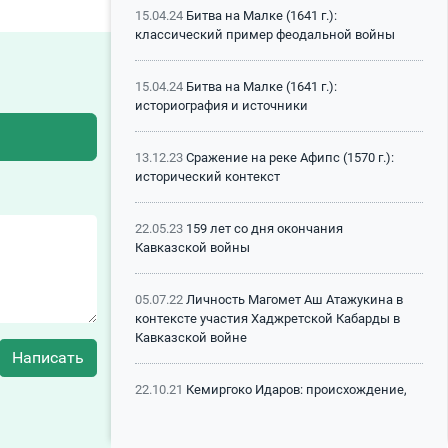
15.04.24
Битва на Малке (1641 г.):
классический пример феодальной войны
15.04.24
Битва на Малке (1641 г.):
историография и источники
13.12.23
Сражение на реке Афипс (1570 г.):
исторический контекст
22.05.23
159 лет со дня окончания
Кавказской войны
05.07.22
Личность Магомет Аш Атажукина в
контексте участия Хаджретской Кабарды в
Кавказской войне
Написать
22.10.21
Кемиргоко Идаров: происхождение,
историческая судьба, политические проекты