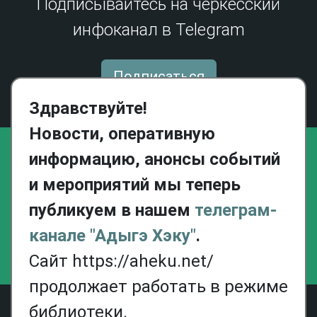
Подписывайтесь на черкесский
инфоканал в Telegram
13.12.23
Сражение на реке Афипс (1570 г.): исторический контекст
22.05.23
159 лет со дня окончания Кавказской войны
Подписаться
05.07.22
Личность Магомет Аш Атажукина в контексте участия
Здравствуйте!
Хаджретской Кабарды в Кавказской войне
Новости, оперативную
22.10.21
Кемиргоко Идаров: происхождение, историческая
информацию, анонсы событий
судьба, политические проекты
и мероприятий мы теперь
31.08.21
Кызбурунское сражение (Кызбрун зауэ) по черкесским
публикуем в нашем
телеграм-
преданиям в изложении Ш.Б. Ногмова
канале "Адыгэ Хэку"
.
18.01.21
Бахчисарайский поход (Бахъшысэрей зек1уэ): проблемы
Сайт https://aheku.net/
датировки
продолжает работать в режиме
16.10.20
Хъаныкъуэ («ханские сыновья»): проблемы социальной
Главная
Новости
События
Библиотека
Галерея
Контакты
Политика
библиотеки.
адаптации в Черкесии
конфиденциальности