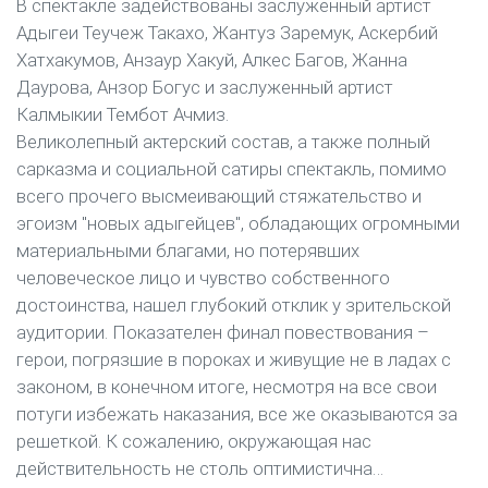
В спектакле задействованы заслуженный артист
Адыгеи Теучеж Такахо, Жантуз Заремук, Аскербий
Хатхакумов, Анзаур Хакуй, Алкес Багов, Жанна
Даурова, Анзор Богус и заслуженный артист
Калмыкии Тембот Ачмиз.
Великолепный актерский состав, а также полный
сарказма и социальной сатиры спектакль, помимо
всего прочего высмеивающий стяжательство и
эгоизм "новых адыгейцев", обладающих огромными
материальными благами, но потерявших
человеческое лицо и чувство собственного
достоинства, нашел глубокий отклик у зрительской
аудитории. Показателен финал повествования –
герои, погрязшие в пороках и живущие не в ладах с
законом, в конечном итоге, несмотря на все свои
потуги избежать наказания, все же оказываются за
решеткой. К сожалению, окружающая нас
действительность не столь оптимистична…