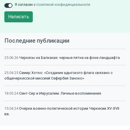
Я согласен с
политикой конфиденциальности
Написать
Последние публикации
25.06.26
Черкесы на Балканах: черные пятна на фоне ландшафта
25.04.25
Самир Хотко: «Создание адыгского флага связано с
общечеркесской миссией Сефербея Заноко»
18.05.24
Сент-Сир и Иерусалим. Личные воспоминания.
15.04.24
Очерки военно-политической истории Черкесии XV-XVII
вв.
15.04.24
Битва на Малке (1641 г.): классический пример