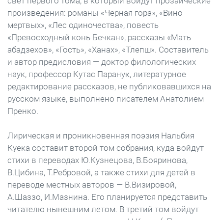
свет первого тома, в который войдут прозаические
произведения: романы «Черная гора», «Вино
мертвых», «Лес одиночества», повесть
«Превосходный конь Бечкан», рассказы «Мать
абадзехов», «Гость», «Ханах», «Тлепш». Составитель
и автор предисловия — доктор филологических
наук, профессор Кутас Паранук, литературное
редактирование рассказов, не публиковавшихся на
русском языке, выполнено писателем Анатолием
Пренко.
Лирическая и проникновенная поэзия Нальбия
Куека составит второй том собрания, куда войдут
стихи в переводах Ю.Кузнецова, В.Бояринова,
В.Цибина, Т.Ребровой, а также стихи для детей в
переводе местных авторов — В.Визировой,
А.Шаззо, И.Мазнина. Его планируется представить
читателю нынешним летом. В третий том войдут