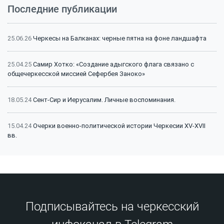
Последние публикации
25.06.26
Черкесы на Балканах: черные пятна на фоне ландшафта
25.04.25
Самир Хотко: «Создание адыгского флага связано с
общечеркесской миссией Сефербея Заноко»
18.05.24
Сент-Сир и Иерусалим. Личные воспоминания.
15.04.24
Очерки военно-политической истории Черкесии XV-XVII
вв.
15.04.24
Битва на Малке (1641 г.): классический пример
феодальной войны
15.04.24
Битва на Малке (1641 г.): историография и источники
Подписывайтесь на черкесский
13.12.23
Сражение на реке Афипс (1570 г.): исторический контекст