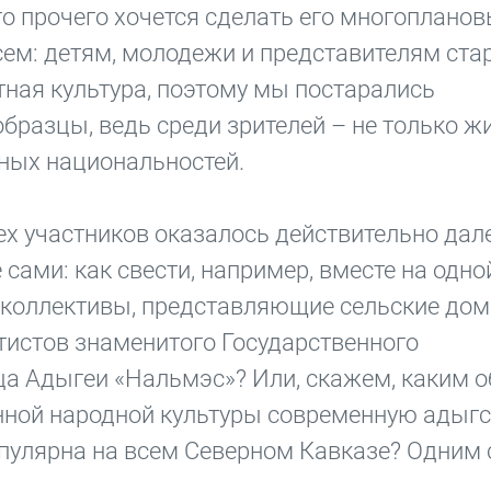
о прочего хочется сделать его многоплано
ем: детям, молодежи и представителям ста
тная культура, поэтому мы постарались
бразцы, ведь среди зрителей – не только жи
зных национальностей.
х участников оказалось действительно дал
 сами: как свести, например, вместе на одно
 коллективы, представляющие сельские дом
тистов знаменитого Государственного
ца Адыгеи «Нальмэс»? Или, скажем, каким 
онной народной культуры современную адыг
опулярна на всем Северном Кавказе? Одним 