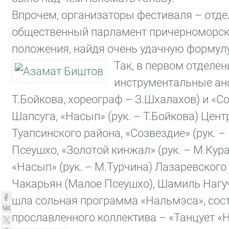
Впрочем, организаторы фестиваля – отде
общественный парламент причерноморски
положения, найдя очень удачную формулу
Так, в первом отделе
инструментальные анс
Т.Бойкова, хореограф – З.Шхалахов) и «Со
Шапсуга, «Насып» (рук. – Т.Бойкова) Цен
Туапсинского района, «Созвездие» (рук. –
Псеушхо, «Золотой кинжал» (рук. – М.Кура
«Насып» (рук. – М.Турчина) Лазаревского
Чакарьян (Малое Псеушхо), Шамиль Нагуч
шла сольная программа «Нальмэса», сос
прославленного коллектива – «Танцует «