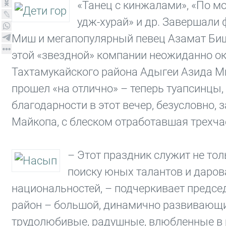
«Танец с кинжалами», «По м
удж-хурай» и др. Завершали
Миш и мегапопулярный певец Азамат Бишто
этой «звездной» компании неожиданно о
Тахтамукайского района Адыгеи Азида М
прошел «на отлично» – теперь туапсинцы,
благодарности в этот вечер, безусловно
Майкопа, с блеском отработавшая трехч
– Этот праздник служит не то
поиску юных талантов и даров
национальностей, – подчеркивает предсе
район – большой, динамично развивающи
трудолюбивые, радушные, влюбленные в 