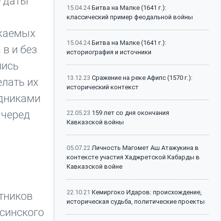
е даты
15.04.24
Битва на Малке (1641 г.):
классический пример феодальной войны
ажаемых
15.04.24
Битва на Малке (1641 г.):
 в и без
историография и источники
лись
13.12.23
Сражение на реке Афипс (1570 г.):
елать их
исторический контекст
здниками
 черед
22.05.23
159 лет со дня окончания
Кавказской войны
05.07.22
Личность Магомет Аш Атажукина в
контексте участия Хаджретской Кабарды в
Кавказской войне
22.10.21
Кемиргоко Идаров: происхождение,
стников
историческая судьба, политические проекты
псинского