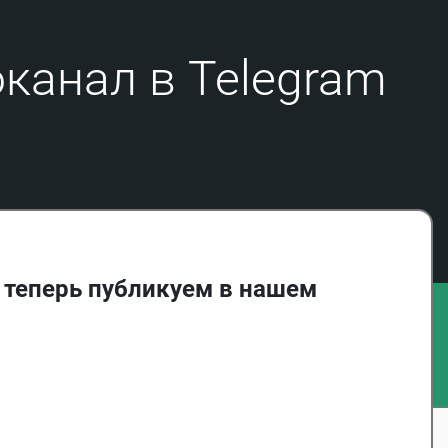
26.07.23
Кlыщокъуэ Алим и "Нал къута"
романыр дунейм къызэрытехьэрэ илъэс 50
канал в Telegram
мэхъу
17.07.23
Нало Заур и дуней
27.03.22
Особая музыка стихов Фоусат
Балкаровой
07.03.22
Он всегда думал о прошлом и
будущем своего народа
 теперь публикуем в нашем
20.02.22
Хачим Кауфов: Авторитет четвертой
власти
21.05.21
Стиль современных горянок, или как
сочетать этник и кэжуал