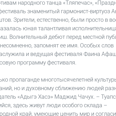
отивам народного танца «Тляпечас», «Праз
 фестиваль знаменитый гармонист-виртуоз А
в. Зрители, естественно, были просто в вос
казалась юная талантливая исполнительниц
иш. Волнительный дебют перед местной пуб
 несомненно, запомнят ее имя. Особых слов
, заслужила и ведущая фестиваля Фаина Афа
асовую программу фестиваля.
лько пропаганде многотысячелетней культур
аний, но и духовному сближению людей раз
датель «Адыгэ Хасэ» Маджид Чачух. – Туап
йся, здесь живут люди особого склада –
родной край, умеющие ценить мир и соглас