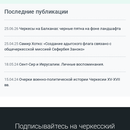
Последние публикации
25.06.26
Черкесы на Балканах: черные пятна на фоне ландшафта
25.04.25
Самир Хотко: «Создание адыгского флага связано с
общечеркесской миссией Сефербея Заноко»
18.05.24
Сент-Сир и Иерусалим. Личные воспоминания.
15.04.24
Очерки военно-политической истории Черкесии XV-XVII
вв.
15.04.24
Битва на Малке (1641 г.): классический пример
феодальной войны
15.04.24
Битва на Малке (1641 г.): историография и источники
Подписывайтесь на черкесский