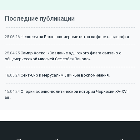
Последние публикации
25.06.26
Черкесы на Балканах: черные пятна на фоне ландшафта
25.04.25
Самир Хотко: «Создание адыгского флага связано с
общечеркесской миссией Сефербея Заноко»
18.05.24
Сент-Сир и Иерусалим. Личные воспоминания.
15.04.24
Очерки военно-политической истории Черкесии XV-XVII
вв.
15.04.24
Битва на Малке (1641 г.): классический пример
феодальной войны
15.04.24
Битва на Малке (1641 г.): историография и источники