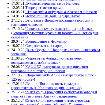
17.07.21
Духовная вершина Заура Налоева
12.05.21
Творец оттисков времени
08.05.21
Шталагерхэм икIуэдыхьа Абазэхэ я щIалэхэр
14.01.21
Исполненный долг Кадыра Натхо
27.12.25
Выставка в Дамаске посвящена истории и
наследию черкесов
17.10.24
Черкесская культурная ассоциация Кёльна
(Германия) отметила красивый юбилей - 50 лет со дня
основания
29.04.24
Возвращение в Черкесию
19.07.22
Сохраниться как народ
24.10.20
Джем Оздемир: Наш долг - спасти черкесов от
забвения.
21.08.20
«Через эту публикацию часть меня
возвращается домой впервые»
26.06.20
КАФФЕД выступила против внесения
поправок в Конституцию России
27.10.25
ЩоджэнцIыкIу Алий къызэралъхурэ илъэси
125-рэ ирокъу!
17.01.25
Леонид Шогенов: поэт, гражданин,
просветитель (к 90-летию со дня рождения)
25.12.24
95 лет со дня рождения ученого-языковеда и
педагога Гяургиева Хатики Закираевича
25.12.24
95 лет со дня рождения литературоведа,
педагога, поэта Сокурова Мусарби Гисовича