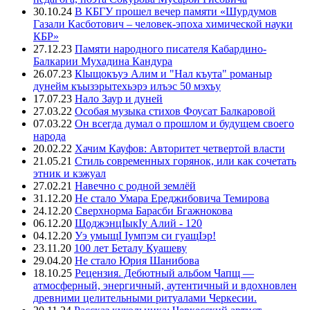
30.10.24
В КБГУ прошел вечер памяти «Шурдумов
Газали Касботович – человек-эпоха химической науки
КБР»
27.12.23
Памяти народного писателя Кабардино-
Балкарии Мухадина Кандура
26.07.23
Кlыщокъуэ Алим и "Нал къута" романыр
дунейм къызэрытехьэрэ илъэс 50 мэхъу
17.07.23
Нало Заур и дуней
27.03.22
Особая музыка стихов Фоусат Балкаровой
07.03.22
Он всегда думал о прошлом и будущем своего
народа
20.02.22
Хачим Кауфов: Авторитет четвертой власти
21.05.21
Стиль современных горянок, или как сочетать
этник и кэжуал
27.02.21
Навечно с родной землёй
31.12.20
Не стало Умара Ереджибовича Темирова
24.12.20
Сверхнорма Барасби Бгажнокова
06.12.20
ЩоджэнцIыкIу Алий - 120
04.12.20
Уэ умыщI Iумпэм си гуащIэр!
23.11.20
100 лет Беталу Куашеву
29.04.20
Не стало Юрия Шанибова
18.10.25
Рецензия. Дебютный альбом Чапщ —
атмосферный, энергичный, аутентичный и вдохновлен
древними целительными ритуалами Черкесии.