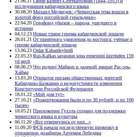
21.06.21
Габор Балинт-Сенткатолнаи (1844–1913) и
исследования кабардинского языка
30.08.20
Михаил Медведев: «Черкесская тема вошла в
золотой фонд российской геральдики»
22.04.20
Генофонд убыхов – народа, ушедшего в
историю
04.12.23
Новые грани генома кабардинской лошади
28.01.21
От приятного удивления до восторга: учёные о
геноме кабардинской лошади
13.06.23
Onlar Kabardeylerdi
22.05.23
Rus-Kafkas savaşının sona ermesinin üzerinden 159
yıl geçti
08.06.23
Что роднит Майкоп и далекий эмират Рас-эль-
Ха́йма
13.03.20
Открытое письмо общественных деятелей
Кабардино-Балкарии о недопустимости изменения
Конституции Российской Федерации
18.01.22
«Мой дом тут»
27.10.21
«Пожертвования были и по 30 рублей, и по 100
тысяч»
18.05.21
Приложение Гухэлъ создано для поддержки
черкесского языка и культуры
06.11.20
«Все отвернулись от них...»
11.09.20
ФСБ начала доследственную проверку в
отношении дизайнера Артемия Лебедева