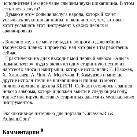
исполнителей мы всё чаще слышим звуки шикапшина. В этом
есть твоя заслуга?
- Думаю в этом больше заслуга народа, который хочет
услышать звуки шикапшины, и, конечно же, тех, которые
хотят услышать этот инструмент в своих песнях и
аранжировках.
- Конечно же, я не могу не задать вопроса о дальнейших
творческих планах и проектах, над которыми ты работаешь
сейчас.
- Практически на днях выходит мой первый альбом «Адыгэ
пшыналъэхэр», куда я включил одну старинную песню из
нартского эпоса и наигрыши, которые исполняли: Е. Шаожев,
Х. Хавпачев, А. Чич, А. Мертуков, Р. Хамурзов и многие
другие исполнители на шикапшина и пшина из моего
личного архива и архива КБИГИ. Сейчас готовлюсь к записи
нового альбома, который должен выйти в следующем году,
так же планирую выставку старинных адыгских музыкальных
инструментов.
Эксклюзивное интервью для портала "Circassia.Ru &
Adigam.Com"
0
Комментарии