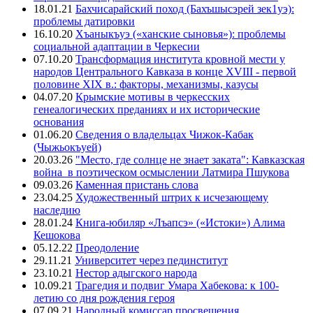
18.01.21
Бахчисарайский поход (Бахъшысэрей зек1уэ):
проблемы датировки
16.10.20
Хъаныкъуэ («ханские сыновья»): проблемы
социальной адаптации в Черкесии
07.10.20
Трансформация института кровной мести у
народов Центрального Кавказа в конце XVIII - первой
половине XIX в.: факторы, механизмы, казусы
04.07.20
Крымские мотивы в черкесских
генеалогических преданиях и их исторические
основания
01.06.20
Сведения о владельцах Чижок-Кабак
(Чыжьокъуей)
20.03.26
"Место, где солнце не знает заката": Кавказская
война в поэтическом осмыслении Латмира Пшукова
09.03.26
Каменная пристань слова
23.04.25
Художественный штрих к исчезающему
наследию
28.01.24
Книга-юбиляр «Лъапсэ» («Истоки») Алима
Кешокова
05.12.22
Преодоление
29.11.21
Университет через пединститут
23.10.21
Нестор адыгского народа
10.09.21
Трагедия и подвиг Умара Хабекова: к 100-
летию со дня рождения героя
07.09.21
Народный комиссар просвещения