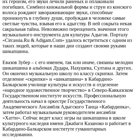
их героизм, его звуки лечили раненых и оплакивали
погибших. Симбиоз кинжальной формы и струн из конского
волоса рождают завораживающие звуки, способные
проникнуть в глубину души, пробуждая в человеке самые
светлые чувства, взывая его к адыгству. В ней сокрыта некая
сакральная тайна. Невозможно переоценить значения этого
музыкального инструмента для культуры Адыгов. Порталу
«Circassia.Ru & Adigam.Com» удалось встретиться с одним из
таких людей, которые в наши дни создают своими руками
шикапшина.
Евазов Зубер – с его именем, так или иначе, связаны мелодии
шикапшина в альбомах Дудара, Нахушева, Султана и других.
Он окончил музыкальную школу по классу скрипки. Затем
отделение «скрипки» и «шикапшина» в Кабардино-
Балкарском училище культуры и искусств и отделение
«народное художественное творчество» в Северо-Кавказском
Государственном институте искусств. Профессиональную
деятельность начал в оркестре Государственного
Академического Ансамбля Адыгского Танца «Кабардинка»,
затем работал музыкальным руководителем ансамбля
«Хатти». Сейчас ведет класс игры на шикапшина в школе
культурного наследия имени Джабаги Казаноко и работает в
Кабардино-Балкарском институте гуманитарных
исследовании.