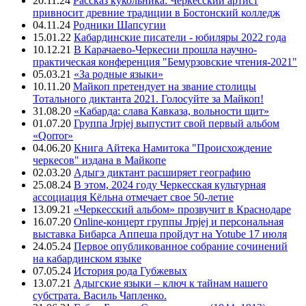
20.11.24
Рассказ кукольника: Черкесский артист
привносит древние традиции в Бостонский колледж
04.11.24
Родники Шапсугии
15.01.22
Кабардинские писатели - юбиляры 2022 года
10.12.21
В Карачаево-Черкесии прошла научно-
практическая конференция "Бемурзовские чтения-2021"
05.03.21
«За родные языки»
10.11.20
Майкоп претендует на звание столицы
Тотального диктанта 2021. Голосуйте за Майкоп!
31.08.20
«Кабарда: слава Кавказа, вольности щит»
01.07.20
Группа Jrpjej выпустит свой первый альбом
«Qorror»
04.06.20
Книга Айтека Намитока "Происхождение
черкесов" издана в Майкопе
02.03.20
Адыгэ диктант расширяет географию
25.08.24
В этом, 2024 году Черкесская культурная
ассоциация Кёльна отмечает свое 50-летие
13.09.21
«Черкесский альбом» прозвучит в Краснодаре
16.07.20
Online-концерт группы Jrpjej и персональная
выставка Бибарса Аппеша пройдут на Yotube 17 июля
24.05.24
Первое опубликованное собрание сочинений
на кабардинском языке
07.05.24
История рода Губжевых
13.07.21
Адыгские языки – ключ к тайнам нашего
субстрата. Василь Чапленко.