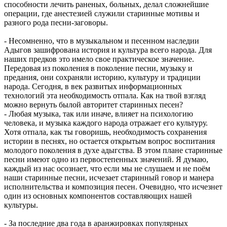
способности лечить раненых, больных, делал сложнейшие
операции, где анестезией служили старинные мотивы и
разного рода песни-заговоры.
- Несомненно, что в музыкальном и песенном наследии
Адыгов зашифрована история и культура всего народа. Для
наших предков это имело свое практическое значение.
Передовая из поколения в поколение песни, музыку и
предания, они сохраняли историю, культуру и традиции
народа. Сегодня, в век развитых информационных
технологий эта необходимость отпала. Как на твой взгляд
можно вернуть былой авторитет старинных песен?
- Любая музыка, так или иначе, влияет на психологию
человека, и музыка каждого народа отражает его культуру.
Хотя отпала, как ты говоришь, необходимость сохранения
истории в песнях, но остается открытым вопрос воспитания
молодого поколения в духе адыгства. В этом плане старинные
песни имеют одно из первостепенных значений. Я думаю,
каждый из нас осознает, что если мы не слушаем и не поём
наши старинные песни, исчезает старинный говор и манера
исполнительства и композиция песен. Очевидно, что исчезнет
один из основных компонентов составляющих нашей
культуры.
- За последние два года в аранжировках популярных