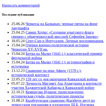
Написать комментарий
Последние публикации
25.06.26
Черкесы на Балканах: черные пятна на фоне
ландшафта
25.04.25
Самир Хотко: «Создание адыгского флага
связано с общечеркесской миссией Сефербея Заноко»
18.05.24
Сент-Сир и Иерусалим. Личные воспоминания.
15.04.24
Очерки военно-политической истории
Черкесии XV-XVII вв.
15.04.24
Битва на Малке (1641 г.): классический пример
феодальной войны
15.04.24
Битва на Малке (1641 г.): историография и
источники
13.12.23
Сражение на реке Афипс (1570 г.):
исторический контекст
22.05.23
159 лет со дня окончания Кавказской войны
05.07.22
Личность Магомет Аш Атажукина в контексте
участия Хаджретской Кабарды в Кавказской войне
22.10.21
Кемиргоко Идаров: происхождение,
историческая судьба, политические проекты
31.08.21
Кызбурунское сражение (Кызбрун зауэ) по
черкесским преданиям в изложении Ш.Б. Ногмова