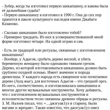
- Зубер, когда ты изготовил первую шикапшину, и какова была
её дальнейшая судьба?
- Первую шикапшину я изготовил в 1990 г. Она до сих пор
хранится в школе культурного наследия имени Джабаги
Казаноко.
- Сколько шикапшин было изготовлено тобой?
- Примерно тридцать. Из них в усовершенствованной мной
форме изготовил четыре. На одной играю я сам.
- Есть ли традиций или ритуалы, связанные с изготовлением
шикапшина?
- Вообще, у Адыгов, срубить дерево весной, и убить
беременную женщину было одинаково тяжким грехом.
Дерево, из которой изготавливаться шикапшина должно быть
срублено поздней осенью. Имеет значение и порода
древесины. У каждого народа есть священное или почитаемое
дерево (Аущ жыг), для восточных Адыгов – это грецкий орех.
Из него, соответственно, и изготавливалась шикапшина и
многие другие музыкальные инструменты. Хочу добавить,
что с изготовлением музыкальных инструментов и
исполнительством тесно связанны древние обряды и ритуалы.
З. М. Налоев писал, что: «…джэгуак1уэ в старину, были
магами и жрецам». Также известно, что джэгуак1уэ имел