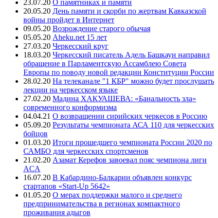
23.07.20
О памятниках и памяти
20.05.20
День памяти и скорби по жертвам Кавказской
войны пройдет в Интернет
09.05.20
Возрождение старого обычая
05.05.20
Aheku.net 15 лет
27.03.20
Черкесский круг
18.03.20
Черкесский писатель Адель Башкауи направил
обращение в Парламентскую Ассамблею Совета
Европы по поводу новой редакции Конституции России
28.02.20
На телеканале "1 КБР" можно будет прослушать
лекции на черкесском языке
27.02.20
Мадина ХАКУАШЕВА: «Банальность зла»
современного конформизма
04.04.21
О возвращении сирийских черкесов в Россию
05.09.20
Результаты чемпионата АСА 110 для черкесских
бойцов
01.03.20
Итоги прошедшего чемпионата России 2020 по
САМБО для черкесских спортсменов
21.02.20
Азамат Керефов завоевал пояс чемпиона лиги
ACA
16.07.20
В Кабардино-Балкарии объявлен конкурс
стартапов «Start-Up 5642»
01.05.20
О мерах поддержки малого и среднего
предпринимательства в регионах компактного
проживания адыгов