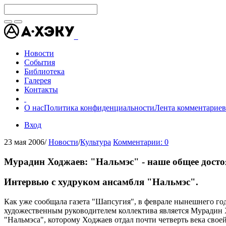
Новости
События
Библиотека
Галерея
Контакты
О нас
Политика конфиденциальности
Лента комментариев
Вход
23 мая 2006
/
Новости
/
Культура
Комментарии: 0
Мурадин Ходжаев: "Нальмэс" - наше общее досто
Интервью с худруком ансамбля "Нальмэс".
Как уже сообщала газета "Шапсугия", в феврале нынешнего го
художественным руководителем коллектива является Мурадин Х
"Нальмэса", которому Ходжаев отдал почти четверть века своей