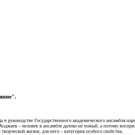
яние".
да в руководстве Государственного академического ансамбля на
оджаев – человек в ансамбле далеко не новый, а потому воспри
 творческой жизни, для него – категория особого свойства.