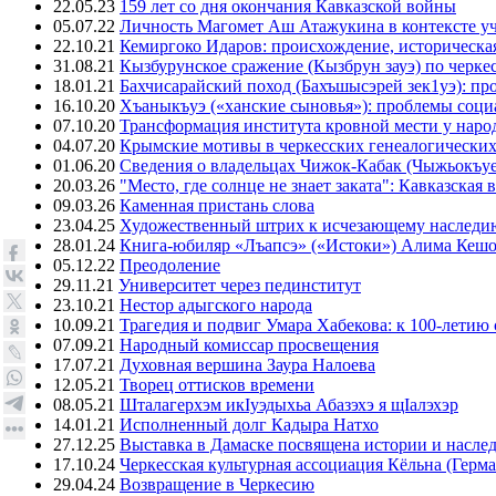
22.05.23
159 лет со дня окончания Кавказской войны
05.07.22
Личность Магомет Аш Атажукина в контексте уч
22.10.21
Кемиргоко Идаров: происхождение, историческая
31.08.21
Кызбурунское сражение (Кызбрун зауэ) по черк
18.01.21
Бахчисарайский поход (Бахъшысэрей зек1уэ): п
16.10.20
Хъаныкъуэ («ханские сыновья»): проблемы соци
07.10.20
Трансформация института кровной мести у народ
04.07.20
Крымские мотивы в черкесских генеалогических
01.06.20
Сведения о владельцах Чижок-Кабак (Чыжьокъу
20.03.26
"Место, где солнце не знает заката": Кавказск
09.03.26
Каменная пристань слова
23.04.25
Художественный штрих к исчезающему наследи
28.01.24
Книга-юбиляр «Лъапсэ» («Истоки») Алима Кешо
05.12.22
Преодоление
29.11.21
Университет через пединститут
23.10.21
Нестор адыгского народа
10.09.21
Трагедия и подвиг Умара Хабекова: к 100-летию 
07.09.21
Народный комиссар просвещения
17.07.21
Духовная вершина Заура Налоева
12.05.21
Творец оттисков времени
08.05.21
Шталагерхэм икIуэдыхьа Абазэхэ я щIалэхэр
14.01.21
Исполненный долг Кадыра Натхо
27.12.25
Выставка в Дамаске посвящена истории и насле
17.10.24
Черкесская культурная ассоциация Кёльна (Герма
29.04.24
Возвращение в Черкесию