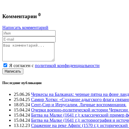
0
Комментарии
Написать комментарий
Я согласен с
политикой конфиденциальности
Написать
Последние публикации
25.06.26
Черкесы на Балканах: черные пятна на фоне лан
25.04.25
Самир Хотко: «Создание адыгского флага связан
18.05.24
Сент-Сир и Иерусалим. Личные воспоминания.
15.04.24
Очерки военно-политической истории Черкесии
15.04.24
Битва на Малке (1641 г.): классический пример 
15.04.24
Битва на Малке (1641 г.): историография и исто
13.12.23
Сражение на реке Афипс (1570 г.): исторический