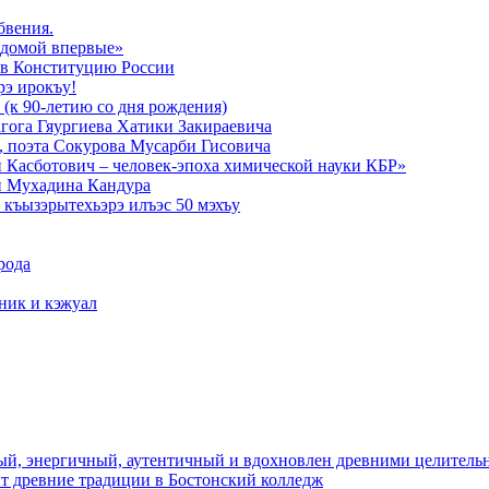
бвения.
 домой впервые»
в Конституцию России
рэ ирокъу!
 (к 90-летию со дня рождения)
агога Гяургиева Хатики Закираевича
а, поэта Сокурова Мусарби Гисовича
 Касботович – человек-эпоха химической науки КБР»
и Мухадина Кандура
къызэрытехьэрэ илъэс 50 мэхъу
рода
тник и кэжуал
й, энергичный, аутентичный и вдохновлен древними целитель
ит древние традиции в Бостонский колледж