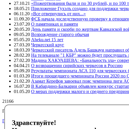
27.10.21
«Пожертвования были и по 30 рублей, и по 100 
18.05.21
Приложение Гухэлъ создано для поддержки черке
06.11.20
«Все отвернулись от них...»
11.09.20
ФСБ начала доследственную проверку в отноше
23.07.20
О памятниках и памяти
20.05.20
День памяти и скорби по жертвам Кавказской в
09.05.20
Возрождение старого обычая
05.05.20
Aheku.net 15 лет
27.03.20
Черкесский круг
18.03.20
Черкесский писатель Адель Башкауи направил 
28.02.20
На телеканале "1 КБР" можно будет прослушать 
27.02.20
Мадина ХАКУАШЕВА: «Банальность зла» совре
04.04.21
О возвращении сирийских черкесов в Россию
05.09.20
Результаты чемпионата АСА 110 для черкесских
01.03.20
Итоги прошедшего чемпионата России 2020 по 
21.02.20
Азамат Керефов завоевал пояс чемпиона лиги 
16.07.20
В Кабардино-Балкарии объявлен конкурс стартап
01.05.20
О мерах поддержки малого и среднего предприн
21166
Подписывайтесь на черкесский инфоканал в Telegram
Подписаться
Здравствуйте!