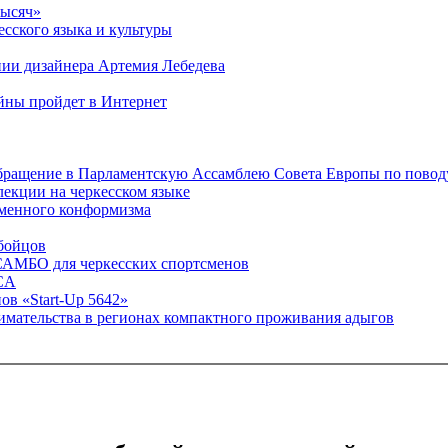
тысяч»
сского языка и культуры
нии дизайнера Артемия Лебедева
ойны пройдет в Интернет
обращение в Парламентскую Ассамблею Совета Европы по повод
лекции на черкесском языке
менного конформизма
 бойцов
САМБО для черкесских спортсменов
ACA
ов «Start-Up 5642»
имательства в регионах компактного проживания адыгов