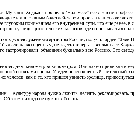
ая Мурадин Ходжаев прошел в "Нальмэсе" все ступени професси
оводителем и главным балетмейстером прославленного коллектива
ее глубоким пониманием его внутренней сути, что еще ранее, в 
тране кузнице артистических талантов, где он познавал азы нар
 стал здесь заслуженным артистом России, получил орден "Знак 
был очень насыщенным, не то, что теперь, – вспоминает Ходжае
го гастролировали, объездили буквально всю Россию. Это сегодня
 день за днем, километр за километром. Они давно привыкли к 
свещенной софитами сцены. Увидев переполненный зрительный зал,
ой же человек, как и те, кто пришел увидеть зрелище, прикоснут
адин. – Культуру народа нужно любить, лелеять, рекламировать,
. Об этом никогда не нужно забывать.