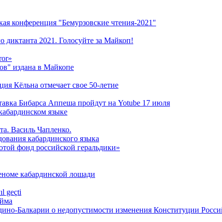
кая конференция "Бемурзовские чтения-2021"
о диктанта 2021. Голосуйте за Майкоп!
ror»
ов" издана в Майкопе
ация Кёльна отмечает свое 50-летие
ставка Бибарса Аппеша пройдут на Yotube 17 июля
кабардинском языке
та. Василь Чапленко.
дования кабардинского языка
лотой фонд российской геральдики»
геноме кабардинской лошади
l geçti
́йма
дино-Балкарии о недопустимости изменения Конституции Росс