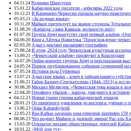
04.11.24
Родники Шапсугии
15.01.22
Кабардинские писатели - юбиляры 2022 года
10.12.21
В Карачаево-Черкесии прошла научно-практичес
05.03.21
«За родные языки»
10.11.20
Майкоп претендует на звание столицы Тотальног
31.08.20
«Кабарда: слава Кавказа, вольности щит»
01.07.20
Группа Jrpjej выпустит свой первый альбом «Qor
04.06.20
Книга Айтека Намитока "Происхождение черкес
02.03.20
Адыгэ диктант расширяет географию
25.08.24
В этом, 2024 году Черкесская культурная ассоци
13.09.21
«Черкесский альбом» прозвучит в Краснодаре
16.07.20
Online-концерт группы Jrpjej и персональная вы
24.05.24
Первое опубликованное собрание сочинений на 
07.05.24
История рода Губжевых
13.07.21
Адыгские языки – ключ к тайнам нашего субстра
21.06.21
Габор Балинт-Сенткатолнаи (1844–1913) и иссле
30.08.20
Михаил Медведев: «Черкесская тема вошла в зо
22.04.20
Генофонд убыхов – народа, ушедшего в историю
04.12.23
Новые грани генома кабардинской лошади
28.01.21
От приятного удивления до восторга: учёные о 
13.06.23
Onlar Kabardeylerdi
22.05.23
Rus-Kafkas savaşının sona ermesinin üzerinden 159 yı
08.06.23
Что роднит Майкоп и далекий эмират Рас-эль-Ха
13.03.20
Открытое письмо общественных деятелей Кабар
18.01.22
«Мой дом тут»