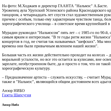
На фото: М.Ходжаев и директор ГААНТА "Нальмэс" А.Басте.
Уроженец аула Урупский Успенского района Краснодарского кр
танцором, а четырнадцать лет спустя стал художественным рук
причем с особым, только ему характерным чувством танца, бол
хореографического училища – в советское время крупнейшей в с
Мурадин руководил "Нальмэсом" пять лет – с 1985-го по 90-й,
самым ярким и интересным. "В те годы ритм жизни "Нальмэса" 
концертов в год, не считая так называемых "шефских". Мы мно
времена они были привычным явлением нашей жизни".
Большая часть их жизни действительно проходит на колесах –
моральной усталости, но все это остается за кулисами, вне о
зарплате, необустроенном быте, да и просто о том, что он так
хореографическую культуру.
– Предназначение артиста – служить искусству, – считает Мур
также и "Нальмэс", являющийся общим достоянием всех адыгов
Анзор НИБО
Газета Шапсугия
Анзор Нибо