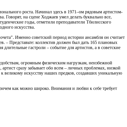
онального роста. Начинал здесь в 1971–ом рядовым артистом-
. Говорят, на сцене Ходжаев умел делать буквально все,
студенческие годы, отметили преподаватели Тбилисского
одного искусства.
Почета". Именно советский период истории ансамбля он считает
в. – Представьте: коллектив должен был дать 165 плановых
 длительные гастроли – событие для артистов, а в советские
неудобствам, огромным физическим нагрузкам, неизбежной
 артист сразу забывает обо всем – личных проблемах, низкой
ься к великому искусству наших предков, создавших уникальную
 причем как можно широко. Внимания и любви к себе требует