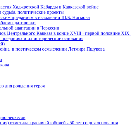
астия Хаджретской Кабарды в Кавказской войне
 судьба, политические проекты
есским преданиям в изложении Ш.Б. Ногмова
роблемы датировки
альной адаптации в Черкесии
ов Центрального Кавказа в конце XVIII - первой половине XIX 
 преданиях и их исторические основания
ей)
ая война в поэтическом осмыслении Латмира Пшукова
ю
кова
со дня рождения героя
дию черкесов
ния) отметила красивый юбилей - 50 лет со дня основания