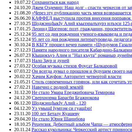
19.07.22
Сохраниться как народ
24.10.20
Джем Оздемир: Наш долг - спасти черкесов от за
21.08.20
«Через эту публикацию часть меня возвращается
26.06.20
КАФФЕД выступила против внесения поправок 
27.10.25
ЩоджэнцIыкIу Алий къызэралъхурэ илъэси 125-
17.01.25
Леонид Шогенов: поэт, гражданин, просветитель
25.12.24
95 лет со дня рождения ученого-языковеда и пед
25.12.24
95 лет со дня рождения литературоведа, педагог
30.10.24
В КБГУ прошел вечер памяти «Шурдумов Газали
27.12.23
Памяти народного писателя Кабардино-Балкари
26.07.23
Кlыщокъуэ Алим и "Нал къута" романыр дунейм 
17.07.23
Нало Заур и дуней
27.03.22
Особая музыка стихов Фоусат Балкаровой
07.03.22
Он всегда думал о прошлом и будущем своего на
20.02.22
Хачим Кауфов: Авторитет четвертой власти
21.05.21
Стиль современных горянок, или как сочетать э
27.02.21
Навечно с родной землёй
31.12.20
Не стало Умара Ереджибовича Темирова
24.12.20
Сверхнорма Барасби Бгажнокова
06.12.20
ЩоджэнцIыкIу Алий - 120
04.12.20
Уэ умыщI Iумпэм си гуащIэр!
23.11.20
100 лет Беталу Куашеву
29.04.20
Не стало Юрия Шанибова
18.10.25
Рецензия. Дебютный альбом Чапщ — атмосферны
20.11.24
Рассказ кукольника: Черкесский артист привнос