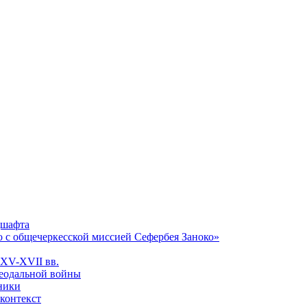
дшафта
о с общечеркесской миссией Сефербея Заноко»
 XV-XVII вв.
феодальной войны
чники
 контекст