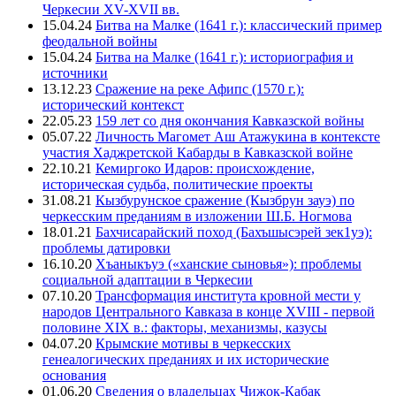
Черкесии XV-XVII вв.
15.04.24
Битва на Малке (1641 г.): классический пример
феодальной войны
15.04.24
Битва на Малке (1641 г.): историография и
источники
13.12.23
Сражение на реке Афипс (1570 г.):
исторический контекст
22.05.23
159 лет со дня окончания Кавказской войны
05.07.22
Личность Магомет Аш Атажукина в контексте
участия Хаджретской Кабарды в Кавказской войне
22.10.21
Кемиргоко Идаров: происхождение,
историческая судьба, политические проекты
31.08.21
Кызбурунское сражение (Кызбрун зауэ) по
черкесским преданиям в изложении Ш.Б. Ногмова
18.01.21
Бахчисарайский поход (Бахъшысэрей зек1уэ):
проблемы датировки
16.10.20
Хъаныкъуэ («ханские сыновья»): проблемы
социальной адаптации в Черкесии
07.10.20
Трансформация института кровной мести у
народов Центрального Кавказа в конце XVIII - первой
половине XIX в.: факторы, механизмы, казусы
04.07.20
Крымские мотивы в черкесских
генеалогических преданиях и их исторические
основания
01.06.20
Сведения о владельцах Чижок-Кабак