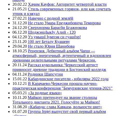
20.02.22
Хачим Кауфов: Авторитет четвертой власти
21.05.21
Стиль современных горянок, или как сочетать
этник и кэжуал
27.02.21
Навечно с родной землёй
31.12.20
Не стало Умара Ереджибовича Темирова
24.12.20
Сверхнорма Барасби Бгажнокова
06.12.20
ЩоджэнцIыкIу Алий - 120
04.12.20
Уэ умыщI Iумпэм си гуащIэр!
23.11.20
100 лет Беталу Куашеву
29.04.20
Не стало Юрия Шанибова
18.10.25
Рецензия. Дебютный альбом Чапщ —
атмосферный, энергичный, аутентичный и вдохновлен
древними целительными ритуалами Черкесии.
20.11.24
Рассказ кукольника: Черкесский артист
привносит древние традиции в Бостонский колледж
04.11.24
Родники Шапсугии
15.01.22
Кабардинские писатели - юбиляры 2022 года
10.12.21
В Карачаево-Черкесии прошла научно-
практическая конференция "Бемурзовские чтения-2021"
05.03.21
«За родные языки»
10.11.20
Майкоп претендует на звание столицы
Тотального диктанта 2021. Голосуйте за Майкоп!
31.08.20
«Кабарда: слава Кавказа, вольности щит»
01.07.20
Группа Jrpjej выпустит свой первый альбом