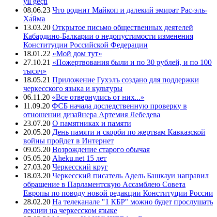
yıl geçti
08.06.23
Что роднит Майкоп и далекий эмират Рас-эль-
Ха́йма
13.03.20
Открытое письмо общественных деятелей
Кабардино-Балкарии о недопустимости изменения
Конституции Российской Федерации
18.01.22
«Мой дом тут»
27.10.21
«Пожертвования были и по 30 рублей, и по 100
тысяч»
18.05.21
Приложение Гухэлъ создано для поддержки
черкесского языка и культуры
06.11.20
«Все отвернулись от них...»
11.09.20
ФСБ начала доследственную проверку в
отношении дизайнера Артемия Лебедева
23.07.20
О памятниках и памяти
20.05.20
День памяти и скорби по жертвам Кавказской
войны пройдет в Интернет
09.05.20
Возрождение старого обычая
05.05.20
Aheku.net 15 лет
27.03.20
Черкесский круг
18.03.20
Черкесский писатель Адель Башкауи направил
обращение в Парламентскую Ассамблею Совета
Европы по поводу новой редакции Конституции России
28.02.20
На телеканале "1 КБР" можно будет прослушать
лекции на черкесском языке