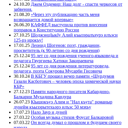
24.10.20
Джем Оздемир: Наш долг - спасти черкесов от
забвения.
21.08.20
«Через эту публикацию часть меня
возвращается домой впервые»
26.06.20
КАФФЕД выступила против внесения
поправок в Конституцию России
27.10.25
ЩоджэнцIыкIу Алий къызэралъхурэ илъэси
125-рэ ирокъу!
17.01.25
Леонид Шогенов: поэт, гражданин,
просветитель (к 90-летию со дня рождения)
25.12.24
95 лет со дня рождения ученого-языковеда и
педагога Гяургиева Хатики Закираевича
25.12.24
95 лет со дня рождения литературоведа,
педагога, поэта Сокурова Мусарби Гисовича
30.10.24
В КБГУ прошел вечер памяти «Шурдумов
Газали Касботович – человек-эпоха химической науки
КБР»
27.12.23
Памяти народного писателя Кабардино-
Балкарии Мухадина Кандура
26.07.23
Кlыщокъуэ Алим и "Нал къута" романыр
дунейм къызэрытехьэрэ илъэс 50 мэхъу
17.07.23
Нало Заур и дуней
27.03.22
Особая музыка стихов Фоусат Балкаровой
07.03.22
Он всегда думал о прошлом и будущем своего
народа