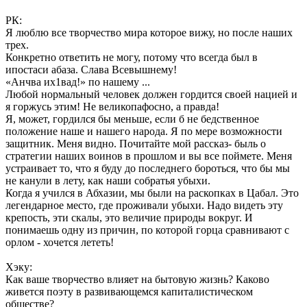
РК:
Я люблю все творчество мира которое вижу, но после наших
трех.
Конкретно ответить не могу, потому что всегда был в
ипостаси абаза. Слава Всевышнему!
«Анчва их1вад!» по нашему ...
Любой нормальный человек должен гордится своей нацией и
я горжусь этим! Не великопафосно, а правда!
Я, может, гордился бы меньше, если б не бедственное
положение наше и нашего народа. Я по мере возможности
защитник. Меня видно. Почитайте мой рассказ- быль о
стратегии наших воинов в прошлом и вы все поймете. Меня
устраивает то, что я буду до последнего бороться, что бы мы
не канули в лету, как наши собратья убыхи.
Когда я учился в Абхазии, мы были на раскопках в Цабал. Это
легендарное место, где проживали убыхи. Надо видеть эту
крепость, эти скалы, это величие природы вокруг. И
понимаешь одну из причин, по которой горца сравнивают с
орлом - хочется лететь!
Хэку:
Как ваше творчество влияет на бытовую жизнь? Каково
живется поэту в развивающемся капиталистическом
обществе?