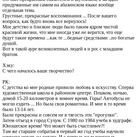
придуманные им самим на абазинском языке вообще
отдельная тема.
Грустные, прекрасные воспоминания ... После вашего
вопроса, как будто вновь все вернулось!
Мое детство и близкие люди было таким ядром чистой
красивой жизни, что мне иногда уже не верится, что еще
будут такие времена ...как те ...бедные средствами ..но богатые
душой.
Вот в такой ауре великолепных людей я и рос с младшим
братом.
Хэку:
С чего началось ваше творчество?
РК:
С детства ко мне родные привили любовь к искусству. Сперва
художественная школа в районном центре. Пешком, ночью,
домой 15-20 километров в зимнее время. Горы! Автобусы не
могли ездить ... Но была своя романтика. И мне в то время
было 13-14 лет.
Были прекрасны и совсем не в тягость эти "прогулки".
Затем отъезд в город Сухум. С 1980 по 1984 учеба в худграфе.
Юношеское время! Что может быть счастливее?!
Там же старшие собратья в первый же год учебы научили
немного играть на гитаре. И с первых же выученных