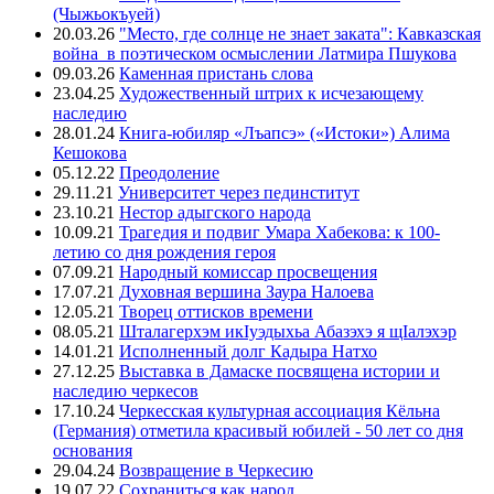
(Чыжьокъуей)
20.03.26
"Место, где солнце не знает заката": Кавказская
война в поэтическом осмыслении Латмира Пшукова
09.03.26
Каменная пристань слова
23.04.25
Художественный штрих к исчезающему
наследию
28.01.24
Книга-юбиляр «Лъапсэ» («Истоки») Алима
Кешокова
05.12.22
Преодоление
29.11.21
Университет через пединститут
23.10.21
Нестор адыгского народа
10.09.21
Трагедия и подвиг Умара Хабекова: к 100-
летию со дня рождения героя
07.09.21
Народный комиссар просвещения
17.07.21
Духовная вершина Заура Налоева
12.05.21
Творец оттисков времени
08.05.21
Шталагерхэм икIуэдыхьа Абазэхэ я щIалэхэр
14.01.21
Исполненный долг Кадыра Натхо
27.12.25
Выставка в Дамаске посвящена истории и
наследию черкесов
17.10.24
Черкесская культурная ассоциация Кёльна
(Германия) отметила красивый юбилей - 50 лет со дня
основания
29.04.24
Возвращение в Черкесию
19.07.22
Сохраниться как народ