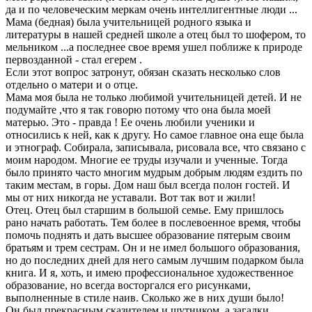
да и по человеческим меркам очень интеллигентные люди ...
Мама (бедная) была учительницей родного языка и
литературы в нашей средней школе а отец был то шофером, то
мельником ...а последнее свое время ушел поближе к природе
первозданной - стал егерем .
Если этот вопрос затронут, обязан сказать несколько слов
отдельно о матери и о отце.
Мама моя была не только любимой учительницей детей. И не
подумайте ,что я так говорю потому что она была моей
матерью. Это - правда ! Ее очень любили ученики и
относились к ней, как к другу. Но самое главное она еще была
и этнограф. Собирала, записывала, рисовала все, что связано с
моим народом. Многие ее труды изучали и ученные. Тогда
было принято часто многим мудрым добрым людям ездить по
таким местам, в горы. Дом наш был всегда полон гостей. И
мы от них никогда не уставали. Вот так вот и жили!
Отец. Отец был старшим в большой семье. Ему пришлось
рано начать работать. Тем более в послевоенное время, чтобы
помочь поднять и дать высшее образование пятерым своим
братьям и трем сестрам. Он и не имел большого образования,
но до последних дней для него самым лучшим подарком была
книга. И я, хоть, и имею профессиональное художественное
образование, но всегда восторгался его рисунками,
выполненные в стиле наив. Сколько же в них души было!
Он был прекрасным сказителем и шутником, а загадки