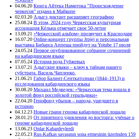
«Qorror»
04.06.20
Книга Айтека Намитока "Происхождение
черкесов" издана в Майкопе
02.03.20
Адыгэ диктант расширяет географию
25.08.24
В этом, 2024 году Черкесская культурная
ассоциация Кёльна отмечает свое 50-летие
13.09.21
«Черкесский альбом» прозвучит в Краснодаре
16.07.20
Online-концерт группы Jrpjej и персональная
выставка Бибарса Аппеша пройдут на Yotube 17 июля
24.05.24
Первое опубликованное собрание сочинений
на кабардинском языке
07.05.24
История рода Губжевых
13.07.21
Адыгские языки – ключ к тайнам нашего
субстрата. Василь Чапленко.
21.06.21
Габор Балинт-Сенткатолнаи (1844–1913) и
исследования кабардинского языка
30.08.20
Михаил Медведев: «Черкесская тема вошла в
золотой фонд российской геральдики»
22.04.20
Генофонд убыхов – народа, ушедшего в
историю
04.12.23
Новые грани генома кабардинской лошади
28.01.21
От приятного удивления до восторга: учёные о
геноме кабардинской лошади
13.06.23
Onlar Kabardeylerdi
22.05.23
Rus-Kafkas savaşının sona ermesinin üzerinden 159