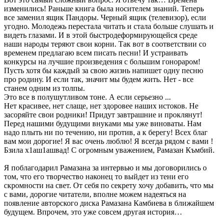
изменились! Раньше книга была носителем знаний. Теперь
все заменил ящик Пандоры. Черный ящик (телевизор), если
угодно. Молодежь перестала читать и стала больше слушать и
видеть глазами. И в этой быстродеформирующейся среде
наши народы теряют свои корни. Так вот в соответствии со
временем предлагаю всем писать песни! И устраивать
конкурсы на лучшие произведения с большим гонораром!
Пусть хотя бы каждый за свою жизнь напишет одну песню
про родину. И если так, значит мы будем жить. Нет - все
станем одним из толпы.
Это все в полушутливом тоне. А если серьезно ...
Нет красивее, нет слаще, нет здоровее наших истоков. Не
засоряйте свои родники! Придут завтрашние и проклянут!
Перед нашими будущими внуками мы уже виноваты. Нам
надо плыть ни по течению, ни против, а к берегу! Всех благ
вам мои дорогие! Я вас очень люблю! Я всегда рядом с вами !
Бзила х1аш1ашвад! С огромным уважением, Рамазан Къмбий.
Я поблагодарил Рамазана за интервью и мы договорились о
том, что его творчество наконец то выйдет из тени его
скромности на свет. От себя по секрету хочу добавить, что мы
с вами, дорогие читатели, вполне можем надеяться на
появление авторского диска Рамазана Камбиева в ближайшем
будущем. Впрочем, это уже совсем другая история…