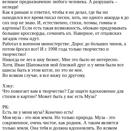
великое предназначение любого человека. А разрушать –
нелюдя!
Как я раньше и ответил, чтобы я ни делал, где бы ни
находился все время писал песни, хоть, ни одного аккорда я до
сих пор не знаю. И, естественно, стихи, поэмы, гимны и
картины! Если есть такая возможность, обожаю придумывать
большие кроссворды, сочинять их. Наверное, от отцовских
загадок гены идут.
Работал в военном министерстве. Дорос до больших чинов, а
потом бросил все! И с 1998 года только творчество и
творчество!
Никогда не лез в шоу бизнес. Мне это было не интересно.
Хотя, Иван Шаповалов мой близкий друг и у меня были все
шансы быть в этом котле, но это не мое.
Во всяком случае, я все вижу по другому.
Хэку:
Что помогает вам в творчестве? Где ищите вдохновение для
стихов и картин? Может быть у вас есть Муза?
РК:
Есть ли у меня муза? Конечно есть!
Моя муза - это моя земля. Но только природа. Муза - это
сокровенное, очень чистое, как родник. А таким является
только земля. Она тебя и должна вдохновлять. Во всяком