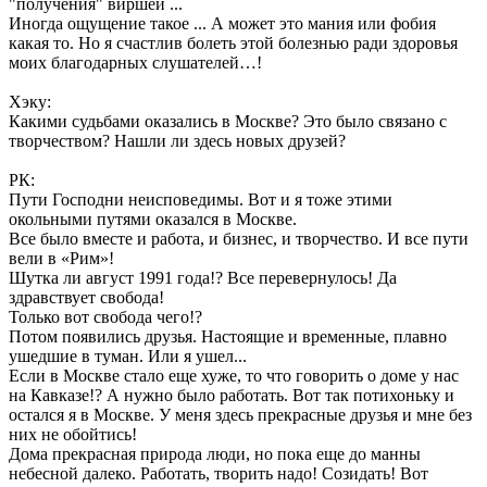
"получения" виршей ...
Иногда ощущение такое ... А может это мания или фобия
какая то. Но я счастлив болеть этой болезнью ради здоровья
моих благодарных слушателей…!
Хэку:
Какими судьбами оказались в Москве? Это было связано с
творчеством? Нашли ли здесь новых друзей?
РК:
Пути Господни неисповедимы. Вот и я тоже этими
окольными путями оказался в Москве.
Все было вместе и работа, и бизнес, и творчество. И все пути
вели в «Рим»!
Шутка ли август 1991 года!? Все перевернулось! Да
здравствует свобода!
Только вот свобода чего!?
Потом появились друзья. Настоящие и временные, плавно
ушедшие в туман. Или я ушел...
Если в Москве стало еще хуже, то что говорить о доме у нас
на Кавказе!? А нужно было работать. Вот так потихоньку и
остался я в Москве. У меня здесь прекрасные друзья и мне без
них не обойтись!
Дома прекрасная природа люди, но пока еще до манны
небесной далеко. Работать, творить надо! Созидать! Вот