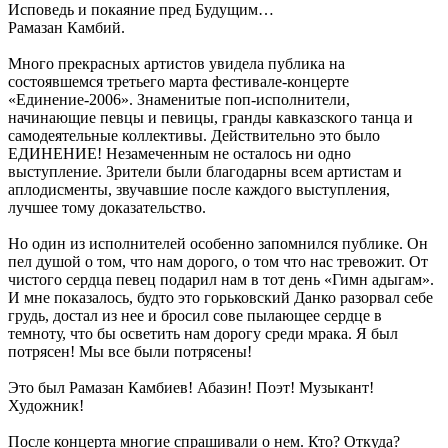
Исповедь и покаяние пред Будущим…
Рамазан Камбий.
Много прекрасных артистов увидела публика на
состоявшемся третьего марта фестивале-концерте
«Единение-2006». Знаменитые поп-исполнители,
начинающие певцы и певицы, гранды кавказского танца и
самодеятельные коллективы. Действительно это было
ЕДИНЕНИЕ! Незамеченным не осталось ни одно
выступление. Зрители были благодарны всем артистам и
аплодисменты, звучавшие после каждого выступления,
лучшее тому доказательство.
Но один из исполнителей особенно запомнился публике. Он
пел душой о том, что нам дорого, о том что нас тревожит. От
чистого сердца певец подарил нам в тот день «Гимн адыгам».
И мне показалось, будто это горьковский Данко разорвал себе
грудь, достал из нее и бросил сове пылающее сердце в
темноту, что бы осветить нам дорогу среди мрака. Я был
потрясен! Мы все были потрясены!
Это был Рамазан Камбиев! Абазин! Поэт! Музыкант!
Художник!
После концерта многие спрашивали о нем. Кто? Откуда?