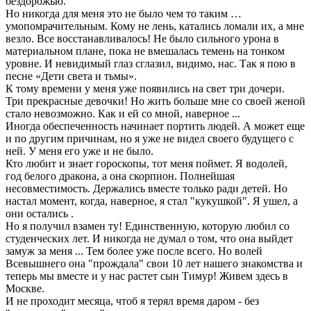
бездорожью.
Но никогда для меня это не было чем то таким …
умопомрачительным. Кому не лень, катались ломали их, а мне
везло. Все восстанавливалось! Не было сильного урона в
материальном плане, пока не вмешалась темень на тонком
уровне. И невидимый глаз сглазил, видимо, нас. Так я пою в
песне «Дети света и тьмы».
К тому времени у меня уже появились на свет три дочери.
Три прекрасные девочки! Но жить больше мне со своей женой
стало невозможно. Как и ей со мной, наверное ...
Иногда обеспеченность начинает портить людей. А может еще
и по другим причинам, но я уже не видел своего будущего с
ней. У меня его уже и не было.
Кто любит и знает гороскопы, тот меня поймет. Я водолей,
год белого дракона, а она скорпион. Полнейшая
несовместимость. Держались вместе только ради детей. Но
настал момент, когда, наверное, я стал "кукушкой". Я ушел, а
они остались .
Но я получил взамен ту! Единственную, которую любил со
студенческих лет. И никогда не думал о том, что она выйдет
замуж за меня ... Тем более уже после всего. Но волей
Всевышнего она "прождала" свои 10 лет нашего знакомства и
теперь мы вместе и у нас растет сын Тимур! Живем здесь в
Москве.
И не проходит месяца, чтоб я терял время даром - без