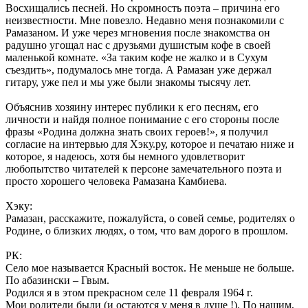
Восхищались песней. Но скромность поэта – причина его
неизвестности. Мне повезло. Недавно меня познакомили с
Рамазаном. И уже через мгновения после знакомства он
радушно угощал нас с друзьями душистым кофе в своей
маленькой комнате. «За таким кофе не жалко и в Сухум
съездить», подумалось мне тогда. А Рамазан уже держал
гитару, уже пел и мы уже были знакомы тысячу лет.
Объяснив хозяину интерес публики к его песням, его
личности и найдя полное понимание с его стороны после
фразы «Родина должна знать своих героев!», я получил
согласие на интервью для Хэку.ру, которое и печатаю ниже и
которое, я надеюсь, хотя бы немного удовлетворит
любопытство читателей к персоне замечательного поэта и
просто хорошего человека Рамазана Камбиева.
Хэку:
Рамазан, расскажите, пожалуйста, о совей семье, родителях о
Родине, о близких людях, о том, что вам дорого в прошлом.
РК:
Село мое называется Красный восток. Не меньше не больше.
По абазински – Гвым.
Родился я в этом прекрасном селе 11 февраля 1964 г.
Мои родители были (и остаются у меня в душе !). По нашим,