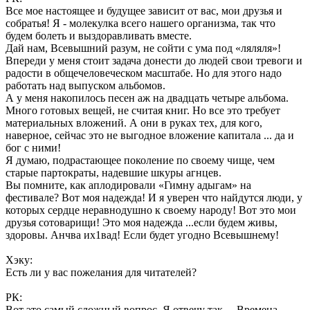
Все мое настоящее и будущее зависит от вас, мои друзья и
собратья! Я - молекулка всего нашего организма, так что
будем болеть и выздоравливать вместе.
Дай нам, Всевышний разум, не сойти с ума под «ляляля»!
Впереди у меня стоит задача донести до людей свои тревоги и
радости в общечеловеческом масштабе. Но для этого надо
работать над выпуском альбомов.
А у меня накопилось песен аж на двадцать четыре альбома.
Много готовых вещей, не считая книг. Но все это требует
материальных вложений. А они в руках тех, для кого,
наверное, сейчас это не выгодное вложение капитала ... да и
бог с ними!
Я думаю, подрастающее поколение по своему чище, чем
старые партократы, надевшие шкуры агнцев.
Вы помните, как аплодировали «Гимну адыгам» на
фестивале? Вот моя надежда! И я уверен что найдутся люди, у
которых сердце неравнодушно к своему народу! Вот это мои
друзья сотоварищи! Это моя надежда ...если будем живы,
здоровы. Анчва их1вад! Если будет угодно Всевышнему!
Хэку:
Есть ли у вас пожелания для читателей?
РК:
Вот это самый сложный вопрос. Я отвечу так… Времена