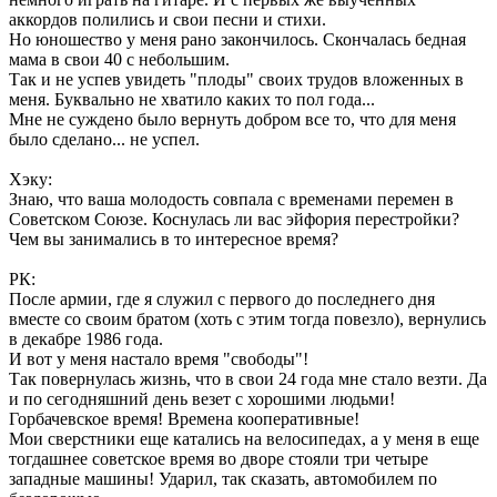
аккордов полились и свои песни и стихи.
Но юношество у меня рано закончилось. Скончалась бедная
мама в свои 40 с небольшим.
Так и не успев увидеть "плоды" своих трудов вложенных в
меня. Буквально не хватило каких то пол года...
Мне не суждено было вернуть добром все то, что для меня
было сделано... не успел.
Хэку:
Знаю, что ваша молодость совпала с временами перемен в
Советском Союзе. Коснулась ли вас эйфория перестройки?
Чем вы занимались в то интересное время?
РК:
После армии, где я служил с первого до последнего дня
вместе со своим братом (хоть с этим тогда повезло), вернулись
в декабре 1986 года.
И вот у меня настало время "свободы"!
Так повернулась жизнь, что в свои 24 года мне стало везти. Да
и по сегодняшний день везет с хорошими людьми!
Горбачевское время! Времена кооперативные!
Мои сверстники еще катались на велосипедах, а у меня в еще
тогдашнее советское время во дворе стояли три четыре
западные машины! Ударил, так сказать, автомобилем по