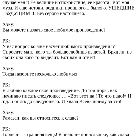
случае меня! Ее величие и спокойствие, ее красота - вот моя
муза. И еще истоки, родники прошлого ...былого. УШЕДШИЕ
- БУДУЩИМ !!! Без серого настоящего.
Хэку:
Вы можете назвать свое любимое произведение?
РК:
У вас вопрос ко мне насчет любимого произведения?
Спросите мать, кого ты больше любишь из детей. Вряд ли, из
своих она кого то выделит. Вот вам и ответ!
Хэку:
Тогда назовите несколько любимых.
РК:
Я люблю каждое свое произведение. До той поры, как
начинаю писать следующее … «Вот этот да ! То что надо!» И
т.д. и опять до следующего. И хвала Всевышнему за это!
Хэку:
Рамазан, как вы относитесь к славе?
РК:
Гордыня - страшная вещь! Я знаю не понаслышке, как слава