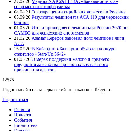
27.02.20
Мадина ХАКУАШЕВА: «Банальность зла»
современного конформизма
04.04.21
О возвращении сирийских черкесов в Россию
05.09.20
Результаты чемпионата АСА 110 для черкесских
бойцов
01.03.20
Итоги прошедшего чемпионата России 2020 по
САМБО для черкесских спортсменов
21.02.20
Азамат Керефов завоевал пояс чемпиона лиги
ACA
16.07.20
В Кабардино-Балкарии объявлен конкурс
стартапов «Start-Up 5642»
01.05.20
О мерах поддержки малого и среднего
предпринимательства в регионах компактного
проживания адыгов
12575
Подписывайтесь на черкесский инфоканал в Telegram
Подписаться
Главная
Новости
События
Библиотека
Галерея