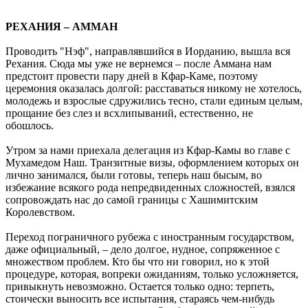
РЕХАНИЯ – АММАН
Проводить "Нэф", направлявшийся в Иорданию, вышла вся
Рехания. Сюда мы уже не вернемся – после Аммана нам
предстоит провести пару дней в Кфар-Каме, поэтому
церемония оказалась долгой: расставаться никому не хотелось,
молодежь и взрослые сдружились тесно, стали единым целым,
прощание без слез и всхлипываний, естественно, не
обошлось.
Утром за нами приехала делегация из Кфар-Камы во главе с
Мухамедом Наш. Транзитные визы, оформлением которых он
лично занимался, были готовы, теперь наш бысым, во
избежание всякого рода непредвиденных сложностей, взялся
сопровождать нас до самой границы с Хашимитским
Королевством.
Переход пограничного рубежа с иностранным государством,
даже официальный, – дело долгое, нудное, сопряженное с
множеством проблем. Кто бы что ни говорил, но к этой
процедуре, которая, вопреки ожиданиям, только усложняется,
привыкнуть невозможно. Остается только одно: терпеть,
стоически выносить все испытания, стараясь чем-нибудь