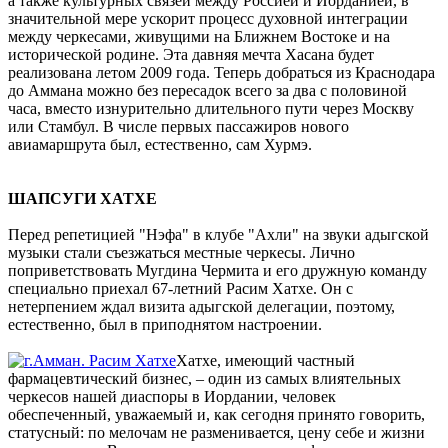
а также культурных связей между Россией и Иорданией, в
значительной мере ускорит процесс духовной интеграции
между черкесами, живущими на Ближнем Востоке и на
исторической родине. Эта давняя мечта Хасана будет
реализована летом 2009 года. Теперь добраться из Краснодара
до Аммана можно без пересадок всего за два с половиной
часа, вместо изнурительно длительного пути через Москву
или Стамбул. В числе первых пассажиров нового
авиамаршрута был, естественно, сам Хурмэ.
ШАПСУГИ ХАТХЕ
Перед репетицией "Нэфа" в клубе "Ахли" на звуки адыгской
музыки стали съезжаться местные черкесы. Лично
поприветствовать Мугдина Чермита и его дружную команду
специально приехал 67-летний Расим Хатхе. Он с
нетерпением ждал визита адыгской делегации, поэтому,
естественно, был в приподнятом настроении.
Хатхе, имеющий частный
фармацевтический бизнес, – один из самых влиятельных
черкесов нашей диаспоры в Иордании, человек
обеспеченный, уважаемый и, как сегодня принято говорить,
статусный: по мелочам не разменивается, цену себе и жизни