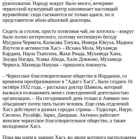
рукопожатия. Народу вокруг было много, вечерами
черкесский культурный центр напоминает настоящий
муравейник: сюда съезжаются не только адыги, но и
представители абазо-абхазской диаспоры.
Сидеть за столом, просто потягивая чай, не хотелось – вокруг
было полно интересного, поэтому неспешную беседу
Мугдина Чермита, Каласава Тлеужа, Инвера Юнуха, Мадина
Яхутеля и активистов Хасэ – Исхака Мола, Мухамеда
Кардана, Наула Тхапсина, Жахи Риада, Мухамеда Хана,
Зиуара Нагара, Усамы Абида, Хали Довжоко, Мухамеда
Черкеса, Махмуда Нахуша – пришлось покинуть.
– Черкесское благотворительное общество в Иордании, со
временем преобразованное в "Адыгэ Хасэ", было создано 16
октября 1932 года, – рассказал доктор Шамиль, который
вызвался познакомить меня с повседневной деятельностью
организации. – На сегодняшний день только в Аммане оно
объединяет почти пять тысяч человек. Еще семь отделений
Хасэ действуют в разных городах страны – Уадисире, Науре,
Свелихе, Русайфе, Зарке, Джераше. Активно работают
женское черкесское благотворительное общество, а также
молодежное Хасэ.
Пока мы идем к зданию Хасэ, во дворе которого расположены