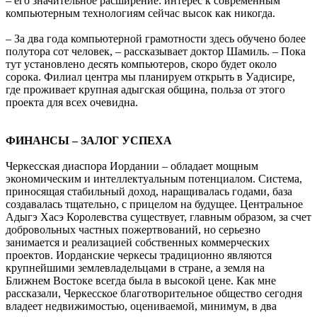
– его значительное расширение: интерес к современным
компьютерным технологиям сейчас высок как никогда.
– За два года компьютерной грамотности здесь обучено более
полутора сот человек, – рассказывает доктор Шамиль. – Пока
тут установлено десять компьютеров, скоро будет около
сорока. Филиал центра мы планируем открыть в Уадисире,
где проживает крупная адыгская община, польза от этого
проекта для всех очевидна.
ФИНАНСЫ – ЗАЛОГ УСПЕХА
Черкесская диаспора Иордании – обладает мощным
экономическим и интеллектуальным потенциалом. Система,
приносящая стабильный доход, наращивалась годами, база
создавалась тщательно, с прицелом на будущее. Центральное
Адыгэ Хасэ Королевства существует, главным образом, за счет
добровольных частных пожертвований, но серьезно
занимается и реализацией собственных коммерческих
проектов. Иорданские черкесы традиционно являются
крупнейшими землевладельцами в стране, а земля на
Ближнем Востоке всегда была в высокой цене. Как мне
рассказали, Черкесское благотворительное общество сегодня
владеет недвижимостью, оцениваемой, минимум, в два