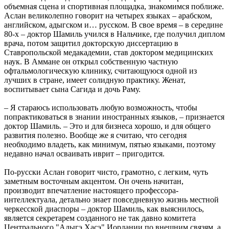
объемная сцена и спортивная площадка, знакомимся поближе.
Аслан великолепно говорит на четырех языках – арабском,
английском, адыгском и… русском. В свое время – в середине
80-х – доктор Шамиль учился в Нальчике, где получил диплом
врача, потом защитил докторскую диссертацию в
Ставропольской медакадемии, став доктором медицинских
наук. В Аммане он открыл собственную частную
офтальмологическую клинику, считающуюся одной из
лучших в стране, имеет солидную практику. Женат,
воспитывает сына Сагида и дочь Раму.
– Я стараюсь использовать любую возможность, чтобы
попрактиковаться в знании иностранных языков, – признается
доктор Шамиль. – Это и для бизнеса хорошо, и для общего
развития полезно. Вообще же я считаю, что сегодня
необходимо владеть, как минимум, пятью языками, поэтому
недавно начал осваивать иврит – пригодится.
По-русски Аслан говорит чисто, грамотно, с легким, чуть
заметным восточным акцентом. Он очень начитан,
производит впечатление настоящего профессора-
интеллектуала, детально знает повседневную жизнь местной
черкесской диаспоры – доктор Шамиль, как выяснилось,
является секретарем созданного не так давно комитета
Центрального "Адыгэ Хасэ" Иордании по внешним связям, а