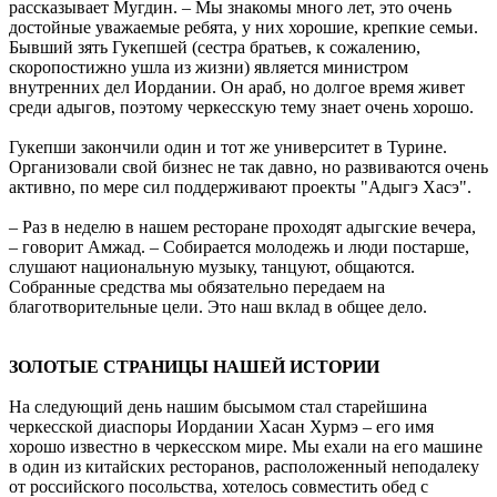
рассказывает Мугдин. – Мы знакомы много лет, это очень
достойные уважаемые ребята, у них хорошие, крепкие семьи.
Бывший зять Гукепшей (сестра братьев, к сожалению,
скоропостижно ушла из жизни) является министром
внутренних дел Иордании. Он араб, но долгое время живет
среди адыгов, поэтому черкесскую тему знает очень хорошо.
Гукепши закончили один и тот же университет в Турине.
Организовали свой бизнес не так давно, но развиваются очень
активно, по мере сил поддерживают проекты "Адыгэ Хасэ".
– Раз в неделю в нашем ресторане проходят адыгские вечера,
– говорит Амжад. – Собирается молодежь и люди постарше,
слушают национальную музыку, танцуют, общаются.
Собранные средства мы обязательно передаем на
благотворительные цели. Это наш вклад в общее дело.
ЗОЛОТЫЕ СТРАНИЦЫ НАШЕЙ ИСТОРИИ
На следующий день нашим бысымом стал старейшина
черкесской диаспоры Иордании Хасан Хурмэ – его имя
хорошо известно в черкесском мире. Мы ехали на его машине
в один из китайских ресторанов, расположенный неподалеку
от российского посольства, хотелось совместить обед с