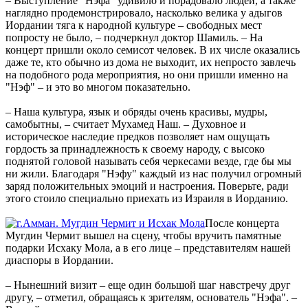
– Выступление "Нэфа" удивило и порадовало людей, а также
наглядно продемонстрировало, насколько велика у адыгов
Иордании тяга к народной культуре – свободных мест
попросту не было, – подчеркнул доктор Шамиль. – На
концерт пришли около семисот человек. В их числе оказались
даже те, кто обычно из дома не выходит, их непросто завлечь
на подобного рода мероприятия, но они пришли именно на
"Нэф" – и это во многом показательно.
– Наша культура, язык и обряды очень красивы, мудры,
самобытны, – считает Мухамед Наш. – Духовное и
историческое наследие предков позволяет нам ощущать
гордость за принадлежность к своему народу, с высоко
поднятой головой называть себя черкесами везде, где бы мы
ни жили. Благодаря "Нэфу" каждый из нас получил огромный
заряд положительных эмоций и настроения. Поверьте, ради
этого стоило специально приехать из Израиля в Иорданию.
После концерта
Мугдин Чермит вышел на сцену, чтобы вручить памятные
подарки Исхаку Мола, а в его лице – представителям нашей
диаспоры в Иордании.
– Нынешний визит – еще один большой шаг навстречу друг
другу, – отметил, обращаясь к зрителям, основатель "Нэфа". –