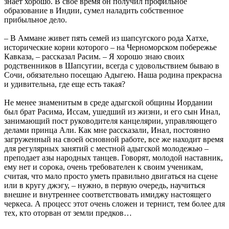
знает хорошо. В свое время он получил профильное
образование в Индии, сумел наладить собственное
прибыльное дело.
– В Аммане живет пять семей из шапсугского рода Хатхе,
исторические корни которого – на Черноморском побережье
Кавказа, – рассказал Расим. – Я хорошо знаю своих
родственников в Шапсугии, всегда с удовольствием бываю в
Сочи, обязательно посещаю Адыгею. Наша родина прекрасна
и удивительна, где еще есть такая?
Не менее знаменитым в среде адыгской общины Иордании
был брат Расима, Иссам, ушедший из жизни, и его сын Инал,
занимающий пост руководителя канцелярии, управляющего
делами принца Али. Как мне рассказали, Инал, постоянно
загруженный на своей основной работе, все же находит время
для регулярных занятий с местной адыгской молодежью –
преподает азы народных танцев. Говорят, молодой наставник,
ему нет и сорока, очень требователен к своим ученикам,
считая, что мало просто уметь правильно двигаться на сцене
или в кругу джэгу, – нужно, в первую очередь, научиться
внешне и внутреннее соответствовать имиджу настоящего
черкеса. А процесс этот очень сложен и тернист, тем более для
тех, кто оторван от земли предков…