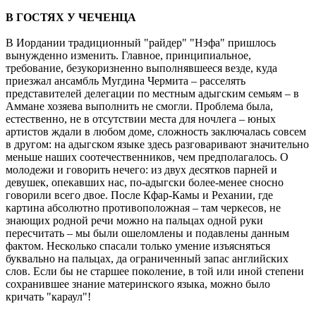
В ГОСТЯХ У ЧЕЧЕНЦА
В Иордании традиционный "райдер" "Нэфа" пришлось
вынужденно изменить. Главное, принципиальное,
требование, безукоризненно выполнявшееся везде, куда
приезжал ансамбль Мугдина Чермита – расселять
представителей делегации по местным адыгским семьям – в
Аммане хозяева выполнить не смогли. Проблема была,
естественно, не в отсутствии места для ночлега – юных
артистов ждали в любом доме, сложность заключалась совсем
в другом: на адыгском языке здесь разговаривают значительно
меньше наших соотечественников, чем предполагалось. О
молодежи и говорить нечего: из двух десятков парней и
девушек, опекавших нас, по-адыгски более-менее сносно
говорили всего двое. После Кфар-Камы и Рехании, где
картина абсолютно противоположная – там черкесов, не
знающих родной речи можно на пальцах одной руки
пересчитать – мы были ошеломлены и подавлены данным
фактом. Несколько спасали только умение изъясняться
буквально на пальцах, да ограниченный запас английских
слов. Если бы не старшее поколение, в той или иной степени
сохранившее знание материнского языка, можно было
кричать "караул"!