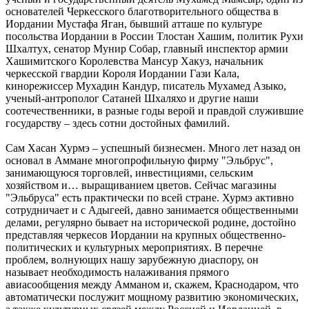
основателей Черкесского благотворительного общества в
Иордании Мустафа Яган, бывший атташе по культуре
посольства Иордании в России Тлостан Хашим, политик Рухи
Шхалтух, сенатор Мунир Собар, главный инспектор армии
Хашимитского Королевства Мансур Хакуз, начальник
черкесской гвардии Короля Иордании Гази Кала,
кинорежиссер Мухадин Кандур, писатель Мухамед Азыко,
ученый-антрополог Сатаней Шхаляхо и другие наши
соотечественники, в разные годы верой и правдой служившие
государству – здесь сотни достойных фамилий.
Сам Хасан Хурмэ – успешный бизнесмен. Много лет назад он
основал в Аммане многопрофильную фирму "Эльбрус",
занимающуюся торговлей, инвестициями, сельским
хозяйством и… выращиванием цветов. Сейчас магазины
"Эльбруса" есть практически по всей стране. Хурмэ активно
сотрудничает и с Адыгеей, давно занимается общественными
делами, регулярно бывает на исторической родине, достойно
представляя черкесов Иордании на крупных общественно-
политических и культурных мероприятиях. В перечне
проблем, волнующих нашу зарубежную диаспору, он
называет необходимость налаживания прямого
авиасообщения между Амманом и, скажем, Краснодаром, что
автоматически послужит мощному развитию экономических,