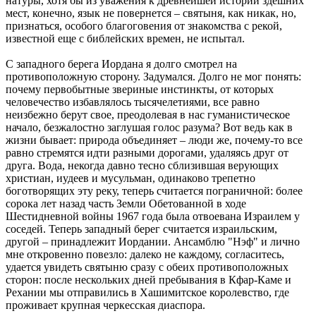
натуры, хотя бы из уважения к древнейшей истории здешних
мест, конечно, язык не повернется – святыня, как никак, но,
признаться, особого благоговения от знакомства с рекой,
известной еще с библейских времен, не испытал.
С западного берега Иордана я долго смотрел на
противоположную сторону. Задумался. Долго не мог понять:
почему первобытные звериные инстинкты, от которых
человечество избавлялось тысячелетиями, все равно
неизбежно берут свое, преодолевая в нас гуманистическое
начало, безжалостно заглушая голос разума? Вот ведь как в
жизни бывает: природа объединяет – люди же, почему-то все
равно стремятся идти разными дорогами, удаляясь друг от
друга. Вода, некогда давно тесно сблизившая верующих
христиан, иудеев и мусульман, одинаково трепетно
боготворящих эту реку, теперь считается пограничной: более
сорока лет назад часть Земли Обетованной в ходе
Шестидневной войны 1967 года была отвоевана Израилем у
соседей. Теперь западный берег считается израильским,
другой – принадлежит Иордании. Ансамблю "Нэф" и лично
мне откровенно повезло: далеко не каждому, согласитесь,
удается увидеть святыню сразу с обеих противоположных
сторон: после нескольких дней пребывания в Кфар-Каме и
Рехании мы отправились в Хашимитское королевство, где
проживает крупная черкесская диаспора.