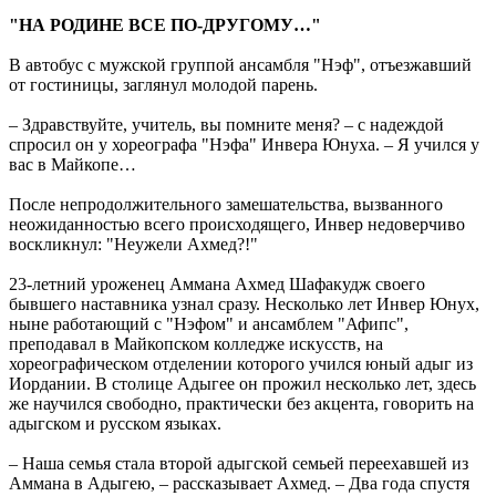
"НА РОДИНЕ ВСЕ ПО-ДРУГОМУ…"
В автобус с мужской группой ансамбля "Нэф", отъезжавший
от гостиницы, заглянул молодой парень.
– Здравствуйте, учитель, вы помните меня? – с надеждой
спросил он у хореографа "Нэфа" Инвера Юнуха. – Я учился у
вас в Майкопе…
После непродолжительного замешательства, вызванного
неожиданностью всего происходящего, Инвер недоверчиво
воскликнул: "Неужели Ахмед?!"
23-летний уроженец Аммана Ахмед Шафакудж своего
бывшего наставника узнал сразу. Несколько лет Инвер Юнух,
ныне работающий с "Нэфом" и ансамблем "Афипс",
преподавал в Майкопском колледже искусств, на
хореографическом отделении которого учился юный адыг из
Иордании. В столице Адыгее он прожил несколько лет, здесь
же научился свободно, практически без акцента, говорить на
адыгском и русском языках.
– Наша семья стала второй адыгской семьей переехавшей из
Аммана в Адыгею, – рассказывает Ахмед. – Два года спустя