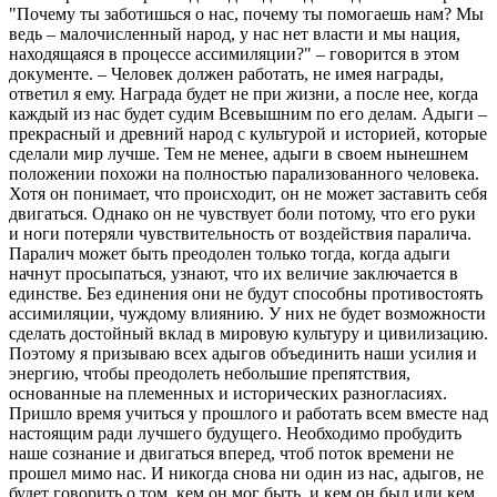
"Почему ты заботишься о нас, почему ты помогаешь нам? Мы
ведь – малочисленный народ, у нас нет власти и мы нация,
находящаяся в процессе ассимиляции?" – говорится в этом
документе. – Человек должен работать, не имея награды,
ответил я ему. Награда будет не при жизни, а после нее, когда
каждый из нас будет судим Всевышним по его делам. Адыги –
прекрасный и древний народ с культурой и историей, которые
сделали мир лучше. Тем не менее, адыги в своем нынешнем
положении похожи на полностью парализованного человека.
Хотя он понимает, что происходит, он не может заставить себя
двигаться. Однако он не чувствует боли потому, что его руки
и ноги потеряли чувствительность от воздействия паралича.
Паралич может быть преодолен только тогда, когда адыги
начнут просыпаться, узнают, что их величие заключается в
единстве. Без единения они не будут способны противостоять
ассимиляции, чуждому влиянию. У них не будет возможности
сделать достойный вклад в мировую культуру и цивилизацию.
Поэтому я призываю всех адыгов объединить наши усилия и
энергию, чтобы преодолеть небольшие препятствия,
основанные на племенных и исторических разногласиях.
Пришло время учиться у прошлого и работать всем вместе над
настоящим ради лучшего будущего. Необходимо пробудить
наше сознание и двигаться вперед, чтоб поток времени не
прошел мимо нас. И никогда снова ни один из нас, адыгов, не
будет говорить о том, кем он мог быть, и кем он был или кем