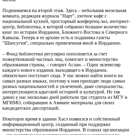
Поднимаемся на второй этаж. Здесь – небольшая молельная
комната, редакция журнала "Нарт", уютное кафе с
национальной кухней, просторный конференц-зал, интернет-
центр, библиотека, в которой собранно большое количество
книг по истории Иордании, Ближнего Востока и Северного
Кавказа. Теперь в ее архиве есть и подшивка газеты
"Шапсугия", специально привезенная мной в Иорданию.
– Фонд библиотеки регулярно пополняется за счет
пожертвований частных лиц, помогает и министерство
образования страны, – говорит Аслан. – Один экземпляр
каждого нового издания, выходящего в Иордании,
обязательно поступает сюда. У нас можно найти книги на
самых разных языках, поэтому к нам приходят люди самых
разных национальностей и увлечений, даже специалисты,
интересующиеся адыгской историей и культурой. Не так
давно у нас несколько дней работали три студента из МГУ и
МГИМО, собиравшие в Аммане материалы для своих
кандидатских диссертаций.
Некоторое время в здании Хасэ появился и собственный
информационный центр, созданный при поддержке
министерства образования Иордании. В планах организации