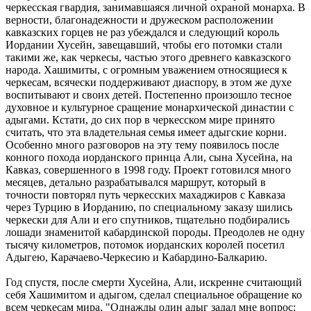
черкесская гвардия, занимавшаяся личной охраной монарха. В
верности, благонадежности и дружеском расположении
кавказских горцев не раз убеждался и следующий король
Иордании Хусейн, завещавший, чтобы его потомки стали
такими же, как черкесы, частью этого древнего кавказского
народа. Хашимиты, с огромным уважением относящиеся к
черкесам, всячески поддерживают диаспору, в этом же духе
воспитывают и своих детей. Постепенно произошло тесное
духовное и культурное сращение монархической династии с
адыгами. Кстати, до сих пор в черкесском мире принято
считать, что эта владетельная семья имеет адыгские корни.
Особенно много разговоров на эту тему появилось после
конного похода иорданского принца Али, сына Хусейна, на
Кавказ, совершенного в 1998 году. Проект готовился много
месяцев, детально разрабатывался маршрут, который в
точности повторял путь черкесских махаджиров с Кавказа
через Турцию в Иорданию, по специальному заказу шились
черкески для Али и его спутников, тщательно подбирались
лошади знаменитой кабардинской породы. Преодолев не одну
тысячу километров, потомок иорданских королей посетил
Адыгею, Карачаево-Черкесию и Кабардино-Балкарию.
Год спустя, после смерти Хусейна, Али, искренне считающий
себя Хашимитом и адыгом, сделал специальное обращение ко
всем черкесам мира. "Однажды один адыг задал мне вопрос: