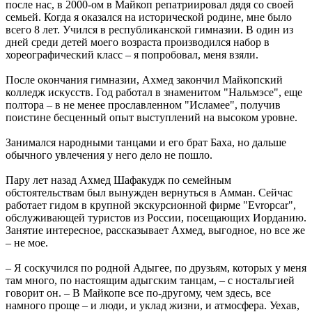
после нас, в 2000-ом в Майкоп репатриировал дядя со своей
семьей. Когда я оказался на исторической родине, мне было
всего 8 лет. Учился в республиканской гимназии. В один из
дней среди детей моего возраста производился набор в
хореографический класс – я попробовал, меня взяли.
После окончания гимназии, Ахмед закончил Майкопский
колледж искусств. Год работал в знаменитом "Нальмэсе", еще
полтора – в не менее прославленном "Исламее", получив
поистине бесценный опыт выступлений на высоком уровне.
Занимался народными танцами и его брат Баха, но дальше
обычного увлечения у него дело не пошло.
Пару лет назад Ахмед Шафакудж по семейным
обстоятельствам был вынужден вернуться в Амман. Сейчас
работает гидом в крупной экскурсионной фирме "Evropcar",
обслуживающей туристов из России, посещающих Иорданию.
Занятие интересное, рассказывает Ахмед, выгодное, но все же
– не мое.
– Я соскучился по родной Адыгее, по друзьям, которых у меня
там много, по настоящим адыгским танцам, – с ностальгией
говорит он. – В Майкопе все по-другому, чем здесь, все
намного проще – и люди, и уклад жизни, и атмосфера. Уехав,