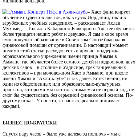
миллиона долларов.
– Хасэ финансирует
обучение студентов-адыгов, как в вузах Иордании, так и в
зарубежных учебных заведениях, – рассказывает Аслан
Мухамед. – Только в Кабардино-Балкарии и Адыгее обучается
более тридцати наших ребят и девушек. Я сам в свое время
смог получить образование в Советском Союзе благодаря
финансовой помощи от организации. В настоящий момент
помимо этой статьи расходов есть и другие: поддержка
образовательного учреждения имени принца Хамзы в
Аммане, где обучается более семисот детей и подростков, двух
детских садов – в столице и Уадисире, трех танцевальных
коллективов – при молодежном Хасэ в Аммане, при школе
имени Хамзы и "Ахли-клубе" и так далее. Естественно, ни
один из общественных или образовательно-культурных
проектов, которыми мы плотно занимаемся не первый год, не
смог бы существовать без серьезной финансовой основы. По-
другому никак. У нас это, к счастью, реально понимает
каждый.
БИЗНЕС ПО-БРАТСКИ
Спустя пару часов – было уже далеко за полночь – мы с