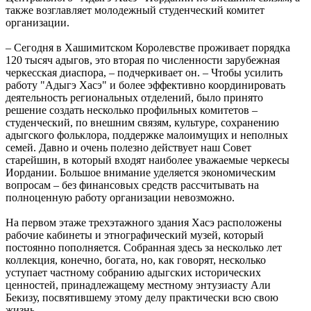
также возглавляет молодежный студенческий комитет
организации.
– Сегодня в Хашимитском Королевстве проживает порядка
120 тысяч адыгов, это вторая по численности зарубежная
черкесская диаспора, – подчеркивает он. – Чтобы усилить
работу "Адыгэ Хасэ" и более эффективно координировать
деятельность региональных отделений, было принято
решение создать несколько профильных комитетов –
студенческий, по внешним связям, культуре, сохранению
адыгского фольклора, поддержке малоимущих и неполных
семей. Давно и очень полезно действует наш Совет
старейшин, в который входят наиболее уважаемые черкесы
Иордании. Большое внимание уделяется экономическим
вопросам – без финансовых средств рассчитывать на
полноценную работу организации невозможно.
На первом этаже трехэтажного здания Хасэ расположены
рабочие кабинеты и этнографический музей, который
постоянно пополняется. Собранная здесь за несколько лет
коллекция, конечно, богата, но, как говорят, несколько
уступает частному собранию адыгских исторических
ценностей, принадлежащему местному энтузиасту Али
Бекизу, посвятившему этому делу практически всю свою
жизнь.