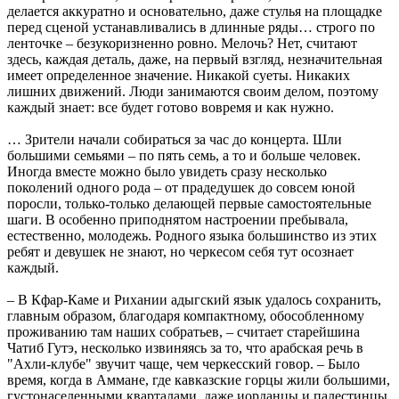
делается аккуратно и основательно, даже стулья на площадке
перед сценой устанавливались в длинные ряды… строго по
ленточке – безукоризненно ровно. Мелочь? Нет, считают
здесь, каждая деталь, даже, на первый взгляд, незначительная
имеет определенное значение. Никакой суеты. Никаких
лишних движений. Люди занимаются своим делом, поэтому
каждый знает: все будет готово вовремя и как нужно.
… Зрители начали собираться за час до концерта. Шли
большими семьями – по пять семь, а то и больше человек.
Иногда вместе можно было увидеть сразу несколько
поколений одного рода – от прадедушек до совсем юной
поросли, только-только делающей первые самостоятельные
шаги. В особенно приподнятом настроении пребывала,
естественно, молодежь. Родного языка большинство из этих
ребят и девушек не знают, но черкесом себя тут осознает
каждый.
– В Кфар-Каме и Рихании адыгский язык удалось сохранить,
главным образом, благодаря компактному, обособленному
проживанию там наших собратьев, – считает старейшина
Чатиб Гутэ, несколько извиняясь за то, что арабская речь в
"Ахли-клубе" звучит чаще, чем черкесский говор. – Было
время, когда в Аммане, где кавказские горцы жили большими,
густонаселенными кварталами, даже иорданцы и палестинцы