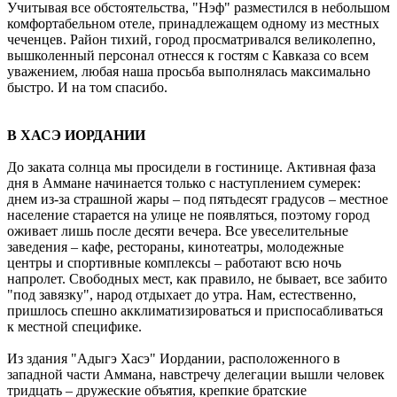
Учитывая все обстоятельства, "Нэф" разместился в небольшом
комфортабельном отеле, принадлежащем одному из местных
чеченцев. Район тихий, город просматривался великолепно,
вышколенный персонал отнесся к гостям с Кавказа со всем
уважением, любая наша просьба выполнялась максимально
быстро. И на том спасибо.
В ХАСЭ ИОРДАНИИ
До заката солнца мы просидели в гостинице. Активная фаза
дня в Аммане начинается только с наступлением сумерек:
днем из-за страшной жары – под пятьдесят градусов – местное
население старается на улице не появляться, поэтому город
оживает лишь после десяти вечера. Все увеселительные
заведения – кафе, рестораны, кинотеатры, молодежные
центры и спортивные комплексы – работают всю ночь
напролет. Свободных мест, как правило, не бывает, все забито
"под завязку", народ отдыхает до утра. Нам, естественно,
пришлось спешно акклиматизироваться и приспосабливаться
к местной специфике.
Из здания "Адыгэ Хасэ" Иордании, расположенного в
западной части Аммана, навстречу делегации вышли человек
тридцать – дружеские объятия, крепкие братские