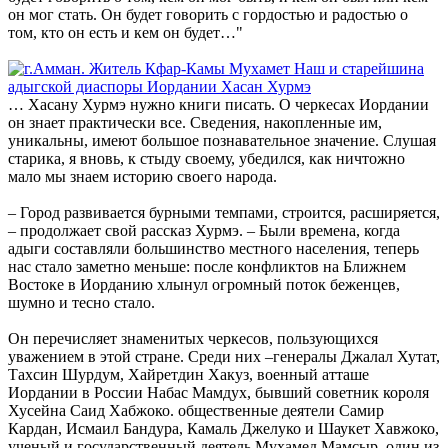
он мог стать. Он будет говорить с гордостью и радостью о
том, кто он есть и кем он будет…"
… Хасану Хурмэ нужно книги писать. О черкесах Иордании
он знает практически все. Сведения, накопленные им,
уникальны, имеют большое познавательное значение. Слушая
старика, я вновь, к стыду своему, убедился, как ничтожно
мало мы знаем историю своего народа.
– Город развивается бурными темпами, строится, расширяется,
– продолжает свой рассказ Хурмэ. – Были времена, когда
адыги составляли большинство местного населения, теперь
нас стало заметно меньше: после конфликтов на Ближнем
Востоке в Иорданию хлынул огромный поток беженцев,
шумно и тесно стало.
Он перечисляет знаменитых черкесов, пользующихся
уважением в этой стране. Среди них –генералы Джалал Хутат,
Тахсин Шурдум, Хайретдин Хакуз, военный атташе
Иордании в России Набас Мамдух, бывший советник короля
Хусейна Саид Хабжоко. общественные деятели Самир
Кардан, Исмаил Бандура, Камаль Джелуко и Шаукет Хавжоко,
ученый и государственный деятель Мухамед Мамсыр, один из