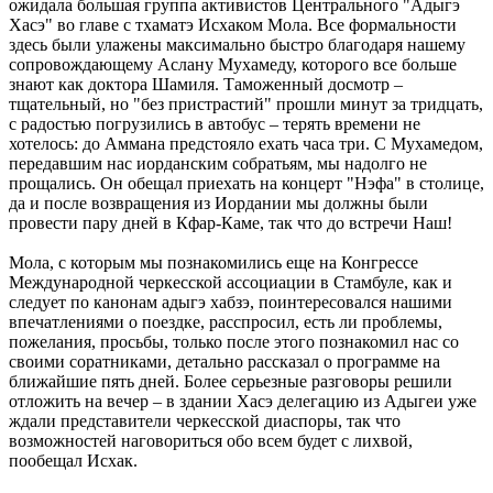
ожидала большая группа активистов Центрального "Адыгэ
Хасэ" во главе с тхаматэ Исхаком Мола. Все формальности
здесь были улажены максимально быстро благодаря нашему
сопровождающему Аслану Мухамеду, которого все больше
знают как доктора Шамиля. Таможенный досмотр –
тщательный, но "без пристрастий" прошли минут за тридцать,
с радостью погрузились в автобус – терять времени не
хотелось: до Аммана предстояло ехать часа три. С Мухамедом,
передавшим нас иорданским собратьям, мы надолго не
прощались. Он обещал приехать на концерт "Нэфа" в столице,
да и после возвращения из Иордании мы должны были
провести пару дней в Кфар-Каме, так что до встречи Наш!
Мола, с которым мы познакомились еще на Конгрессе
Международной черкесской ассоциации в Стамбуле, как и
следует по канонам адыгэ хабзэ, поинтересовался нашими
впечатлениями о поездке, расспросил, есть ли проблемы,
пожелания, просьбы, только после этого познакомил нас со
своими соратниками, детально рассказал о программе на
ближайшие пять дней. Более серьезные разговоры решили
отложить на вечер – в здании Хасэ делегацию из Адыгеи уже
ждали представители черкесской диаспоры, так что
возможностей наговориться обо всем будет с лихвой,
пообещал Исхак.