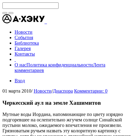
Новости
События
Библиотека
Галерея
Контакты
О нас
Политика конфиденциальности
Лента
комментариев
Вход
01 марта 2010
/
Новости
/
Диаспора
Комментарии: 0
Черкесский аул на земле Хашимитов
Мутные воды Иордана, напоминающие по цвету изрядно
подгоревшее на ослепительно жгучем солнце Синайской
пустыни молоко, ожидаемого впечатления не произвели.
Грязноватым ручьем назвать эту колоритную картинку с