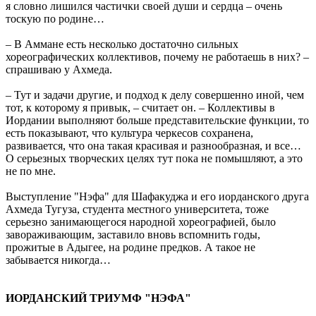
я словно лишился частички своей души и сердца – очень
тоскую по родине…
– В Аммане есть несколько достаточно сильных
хореографических коллективов, почему не работаешь в них? –
спрашиваю у Ахмеда.
– Тут и задачи другие, и подход к делу совершенно иной, чем
тот, к которому я привык, – считает он. – Коллективы в
Иордании выполняют больше представительские функции, то
есть показывают, что культура черкесов сохранена,
развивается, что она такая красивая и разнообразная, и все…
О серьезных творческих целях тут пока не помышляют, а это
не по мне.
Выступление "Нэфа" для Шафакуджа и его иорданского друга
Ахмеда Тугуза, студента местного университета, тоже
серьезно занимающегося народной хореографией, было
завораживающим, заставило вновь вспомнить годы,
прожитые в Адыгее, на родине предков. А такое не
забывается никогда…
ИОРДАНСКИЙ ТРИУМФ "НЭФА"