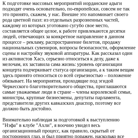
К подготовке массовых мероприятий иорданские адыги
подходят очень основательно, по-европейски, совсем не так
это принято, скажем, у нас. Внешне это напоминает своего
рода цветной пазл: из отдельных разрозненных частей,
каждому из которых уготовано сугубо свое место,
составляется общее целое, к работе привлекаются десятки
людей, отвечающих за конкретное направление в данном
процессе – рекламу, распространение билетов, продажу
национальных сувениров, вопросы безопасности, оформление
сцены и настройку звуковой аппаратуры. Как рассказал один
из активистов Хасэ, серьезно относиться к делу, даже к
мелочам, их заставила сама жизнь: уровень организации
концерта подчеркивает статуса организации, а к таким вещам
здесь принято относиться со всей серьезностью – положение
обязывает. На мероприятия, проходящие под эгидой
Черкесского благотворительного общества, приглашаются
самые уважаемые люди в стране – члены королевской семьи,
министры, крупные бизнесмены, депутаты парламента,
представители других кавказских диаспор, поэтому все
должно быть достойно.
Внимательно наблюдая за подготовкой к выступлению
"Нэфа" в клубе "Ахли", я воочию увидел весь
организационный процесс, как правило, скрытый от
посторонних глаз, и был приятно поражен, насколько все