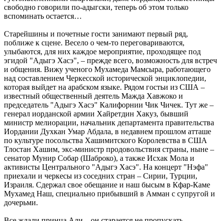
свободно говорили по-адыгски, теперь об этом только
вспоминать остается…
Старейшины и почетные гости занимают первый ряд,
поближе к сцене. Весело о чем-то переговариваются,
улыбаются, для них каждое мероприятие, проходящее под
эгидой "Адыгэ Хасэ", – прежде всего, возможность для встреч
и общения. Вижу ученого Мухамеда Мамсыра, работающего
над составлением Черкесской исторической энциклопедии,
которая выйдет на арабском языке. Рядом гостьи из США –
известный общественный деятель Мажда Хавжоко и
председатель "Адыгэ Хасэ" Калифорнии Чик Чичек. Тут же –
генерал иорданской армии Хайретдин Хакуз, бывший
министр мелиорации, начальник департамента правительства
Иордании Духкан Умар Абдала, в недавнем прошлом атташе
по культуре посольства Хашимитского Королевства в США
Тлостан Хашим, экс-министр продовольствия страны, ныне –
сенатор Мунир Собар (Шаброко), а также Исхак Мола и
активисты Центрального "Адыгэ Хасэ". На концерт "Нэфа"
приехали и черкесы из соседних стран – Сирии, Турции,
Израиля. Сдержал свое обещание и наш бысым в Кфар-Каме
Мухамед Наш, специально прибывший в Амман с супругой и
дочерьми.
Все ждали принца Али – он старается не пропускать