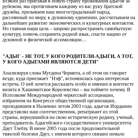
Всякий раз приезжая в новую страну проживания адыгов за
рубежом, мы протягиваем каждому из вас руку братской
дружбы, призываем наш многострадальный народ,
рассеянный по миру, к духовному единению, рассчитываем на
дальнейшее развитие экономических и культурных контактов.
Но главная наша цель – широко распространять самобытную
культуру, помочь сохранить родной язык, спасти нацию от
духовной и физической ассимиляции…
"АДЫГ – НЕ ТОТ, У КОГО РОДИТЕЛИ-АДЫГИ, А ТОТ,
У КОГО АДЫГАМИ ЯВЛЯЮТСЯ ДЕТИ"
Анализируя слова Мугдина Чермита, а об этом он говорит
везде, куда приезжает "Нэф", вспомнилась одна интересная
встреча. О ней хочется рассказать особо и именно в контексте
визита в Хашимитское Королевство – вы поймете почему. В
Исполкоме Международной черкесской ассоциации,
избранном на Конгрессе общественной организации,
проходившем в Нальчике летом 2003 года, адыгов Иордании
представлял наш соотечественник, репатриант из этой
страны, вернувшийся на свою историческую родину, ученый,
преподаватель Адыгейского государственного университета
Даут Тлебзу. В июне 2005 года после продолжительной
тяжелой болезни Даут, с именем которого связано немало