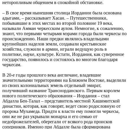
неторопливым общением в спокойной обстановке.
– В свое время нынешняя столица Иордании была основана
адыгами, – рассказывает Хасан. – Путешественники,
побывавшие в этих местах во второй половине 19 века,
называли Амман черкесским аулом. Немногие, к сожалению,
знают, что первыми четырьмя мэрами города были черкесы по
происхождению. Наши предки являлись владельцами
крупнейших наделов земли, создавали крестьянские
хозяйства, служили в армии, играли ведущую роль в
политике, науке, культуре. Кстати, Иордания, как суверенное
государство, появилось и состоялось во многом благодаря
черкесам.
В 20-е годы прошлого века англичане, владевшие
значительными территориями на Ближнем Востоке, выделили
из своих колониальных земель отдельный эмират,
получивший название Трансиорданского. Первым королем
нового политического образования – Иордания – стал
Абдалла Бен-Талал – представитель местной Хашимитской
династии, которая, как говорят, ведет свою родословную от
пророка Мухамеда. Придти к власти ему помогли черкесы,
они же не раз укрывали монарха и его семью от
недоброжелателей, оберегали от всякого рода происков
соперников. Именно при Абдалле была сформирована