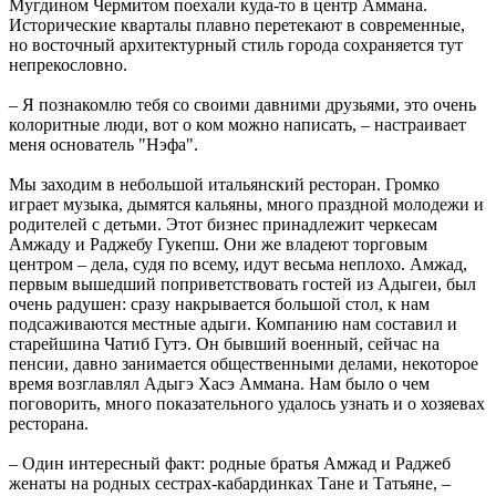
Мугдином Чермитом поехали куда-то в центр Аммана.
Исторические кварталы плавно перетекают в современные,
но восточный архитектурный стиль города сохраняется тут
непрекословно.
– Я познакомлю тебя со своими давними друзьями, это очень
колоритные люди, вот о ком можно написать, – настраивает
меня основатель "Нэфа".
Мы заходим в небольшой итальянский ресторан. Громко
играет музыка, дымятся кальяны, много праздной молодежи и
родителей с детьми. Этот бизнес принадлежит черкесам
Амжаду и Раджебу Гукепш. Они же владеют торговым
центром – дела, судя по всему, идут весьма неплохо. Амжад,
первым вышедший поприветствовать гостей из Адыгеи, был
очень радушен: сразу накрывается большой стол, к нам
подсаживаются местные адыги. Компанию нам составил и
старейшина Чатиб Гутэ. Он бывший военный, сейчас на
пенсии, давно занимается общественными делами, некоторое
время возглавлял Адыгэ Хасэ Аммана. Нам было о чем
поговорить, много показательного удалось узнать и о хозяевах
ресторана.
– Один интересный факт: родные братья Амжад и Раджеб
женаты на родных сестрах-кабардинках Тане и Татьяне, –