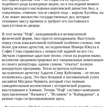
подобного рода культурные акции, но в последний момент
приезд молодого наследника королевской династии был, к
сожалению, отменен: после смерти отца – короля Хусейна, на
Али лежит множество государственных дел, которые
отнимают массу времени и требуют его постоянного
присутствия во дворце.
В этот вечер "Нэф", находившийся в великолепной
физической форме, был просто неподражаем. Выступать
перед столь взыскательной публикой особенно сложно, тем
более для юных артистов, но подопечные Инвера Юнуха и
Софят Сташ справились с непростой задачей на все сто.
Звучали старинные адыгские песни, стихи на родном языке,
коллектив продемонстрировал все танцевальные композиции
из своего репертуара, одним словом, "откатал" полную
концертную программу. Тепло встретила публика и
заслуженную артистку Адыгеи Симу Куйсокову – ее песни
полюбились сразу. Это был большой и несомненный успех
ансамбля Мугдина Чермита, который стал первым
самодеятельным коллективом с исторической родины,
выступавшим в Аммане. Теперь "Нэф" составил компанию
прославленным "Нальмэсу", "Исламею" и "Кабардинке", в
разные годы гастролировавшим здесь.