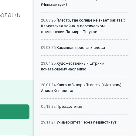
(Чыжьокъуей)
ъэлажь!
20.03.26
"Место, где солнце не знает заката":
Кавказская война в поэтическом
осмыслении Латмира Пшукова
09.03.26
Каменная пристань слова
23.04.25
Художественный штрих к
исчезающему наследию
28.01.24
Книга-юбиляр «Лъапсэ» («Истоки»)
Алима Кешокова
05.12.22
Преодоление
29.11.21
Университет через пединститут