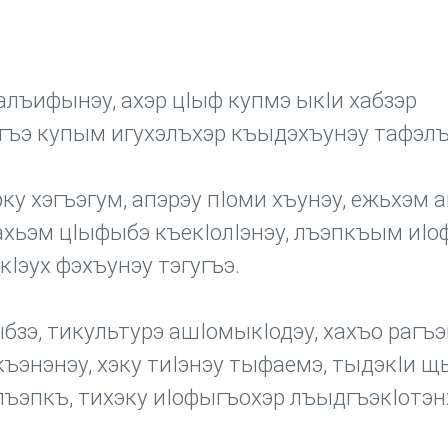
лъифынэу, ахэр цIыф купмэ ыкIи хабзэр
гъэ купым игухэлъхэр къыдэхъунэу тафэлъ
ку хэгъэгум, апэрэу пIоми хъунэу, ежьхэм а
ахьэм цIыфыбэ къекIолIэнэу, лъэпкъым иI
кIэух фэхъунэу тэгугъэ.
зэ, тикультурэ ашIомыкIодэу, хахъо раг
къэнэнэу, хэку тиIэнэу тыфаемэ, тыдэкIи щ
ъэпкъ, тихэку иIофыгъохэр лъыдгъэкIотэнх