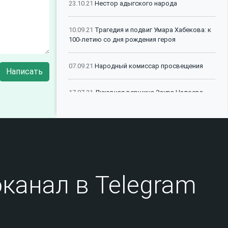
23.10.21
Нестор адыгского народа
10.09.21
Трагедия и подвиг Умара Хабекова: к
100-летию со дня рождения героя
07.09.21
Народный комиссар просвещения
Написать
17.07.21
Духовная вершина Заура Налоева
12.05.21
Творец оттисков времени
08.05.21
Шталагерхэм икIуэдыхьа Абазэхэ я
щIалэхэр
канал в Telegram
14.01.21
Исполненный долг Кадыра Натхо
27.12.25
Выставка в Дамаске посвящена
истории и наследию черкесов