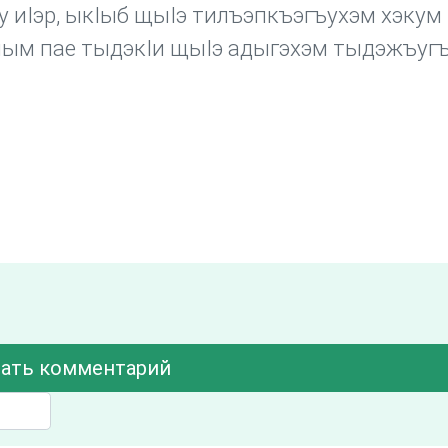
 иIэр, ыкIыб щыIэ тилъэпкъэгъухэм хэкум
ым пае тыдэкIи щыIэ адыгэхэм тыдэжъуг
ать комментарий