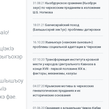
31.08.21
Кызбурунское сражение (Кызбрун
зауэ) по черкесским преданиям в изложении
Ш.Б. Ногмова
18.01.21
Бахчисарайский поход
(Бахъшысэрей зек1уэ): проблемы датировки
аIо!
16.10.20
Хъаныкъуэ («ханские сыновья»):
проблемы социальной адаптации в Черкесии
цIэкIэ
офыгъохэр
07.10.20
Трансформация института кровной
мести у народов Центрального Кавказа в
конце XVIII - первой половине XIX в.:
факторы, механизмы, казусы
ъэшIышъоу
04.07.20
Крымские мотивы в черкесских
ыIэ
генеалогических преданиях и их
исторические основания
э фае.
01.06.20
Сведения о владельцах Чижок-Кабак