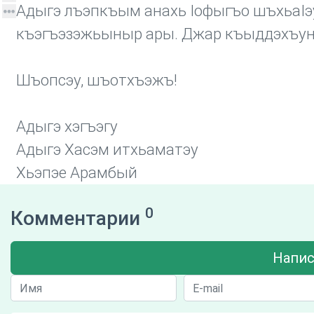
Адыгэ лъэпкъым анахь Iофыгъо шъхьаIэу
къэгъэзэжьыныр ары. Джар къыддэхъун
Шъопсэу, шъотхъэжъ!
Адыгэ хэгъэгу
Адыгэ Хасэм итхьаматэу
Хьэпэе Арамбый
0
Комментарии
Напис