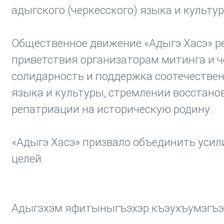
адыгского (черкесского) языка и культу
Общественное движение «Адыгэ Хасэ» р
приветствия организаторам митинга и ч
солидарность и поддержка соотечественн
языка и культуры, стремлении восстанов
репатриации на историческую родину.
«Адыгэ Хасэ» призвало объединить усил
целей.
Адыгэхэм яфитыныгъэхэр къэухъумэгъэн