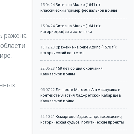
15.04.24
Битва на Малке (1641 г.):
классический пример феодальной войны
15.04.24
Битва на Малке (1641 г.):
историография и источники
выражена
 области
13.12.23
Сражение на реке Афипс (1570 г.):
исторический контекст
ире,
22.05.23
159 лет со дня окончания
Кавказской войны
енных
05.07.22
Личность Магомет Аш Атажукина в
контексте участия Хаджретской Кабарды в
Кавказской войне
22.10.21
Кемиргоко Идаров: происхождение,
историческая судьба, политические проекты