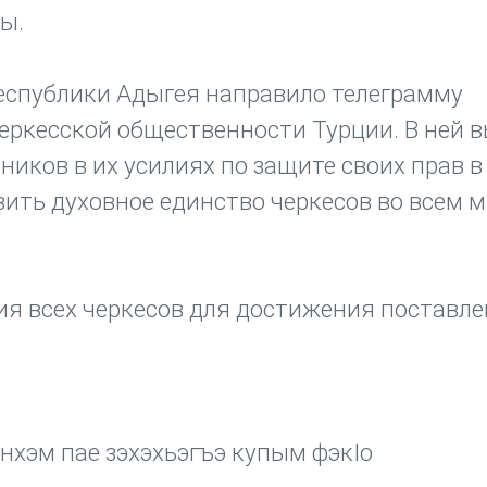
ры.
еспублики Адыгея направило телеграмму
еркесской общественности Турции. В ней 
иков в их усилиях по защите своих прав в
ить духовное единство черкесов во всем м
ия всех черкесов для достижения поставл
хэм пае зэхэхьэгъэ купым фэкIо