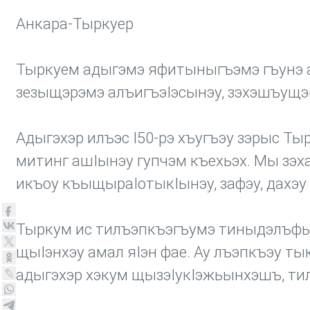
Анкара-Тыркуер
Тыркуем адыгэмэ яфитыныгъэмэ гъунэ а
зезыщэрэмэ алъигъэIэсынэу, зэхэшъущэ
Адыгэхэр илъэс I50-рэ хъугъэу зэрыс Тыр
митинг ашIынэу гупчэм къехьэх. Мы зэх
икъоу къыщыраIотыкIынэу, зафэу, дахэу 
Тыркум ис тилъэпкъэгъумэ тиныдэлъфыб
щыIэнхэу амал яIэн фае. Ау лъэпкъэу ты
адыгэхэр хэкум щызэIукIэжьынхэшъ, тил