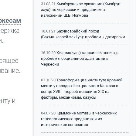
31.08.21
Кызбурунское сражение (Кызбрун
зауэ) по черкесским преданиям в
изложении Ш.Б. Ногмова
еркесам
ддержка
18.01.21
Бахчисарайский поход
(Бахъшысэрей зек1уэ): проблемы датировки
и.
16.10.20
Хъаныкъуэ («ханские сыновья»):
проблемы социальной адаптации в
тоящее
Черкесии
вание.
07.10.20
Трансформация института кровной
мести у народов Центрального Кавказа в
конце XVIII - первой половине XIX в.:
факторы, механизмы, казусы
нту и
04.07.20
Крымские мотивы в черкесских
генеалогических преданиях и их
исторические основания