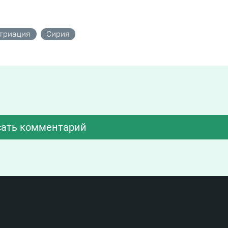
триация
Сирия
ать комментарий