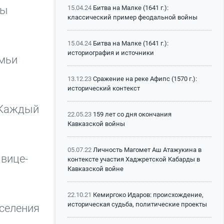
ты
15.04.24
Битва на Малке (1641 г.):
классический пример феодальной войны
15.04.24
Битва на Малке (1641 г.):
историография и источники
емьи
13.12.23
Сражение на реке Афипс (1570 г.):
исторический контекст
. Каждый
22.05.23
159 лет со дня окончания
Кавказской войны
05.07.22
Личность Магомет Аш Атажукина в
 вице-
контексте участия Хаджретской Кабарды в
Кавказской войне
22.10.21
Кемиргоко Идаров: происхождение,
историческая судьба, политические проекты
 селения