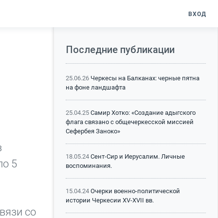
ВХОД
Последние публикации
25.06.26
Черкесы на Балканах: черные пятна
на фоне ландшафта
25.04.25
Самир Хотко: «Создание адыгского
флага связано с общечеркесской миссией
Сефербея Заноко»
з
18.05.24
Сент-Сир и Иерусалим. Личные
ло 5
воспоминания.
15.04.24
Очерки военно-политической
истории Черкесии XV-XVII вв.
связи со