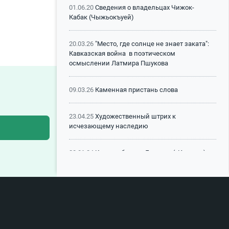
01.06.20
Сведения о владельцах Чижок-
Кабак (Чыжьокъуей)
20.03.26
"Место, где солнце не знает заката":
Кавказская война в поэтическом
осмыслении Латмира Пшукова
09.03.26
Каменная пристань слова
23.04.25
Художественный штрих к
исчезающему наследию
28.01.24
Книга-юбиляр «Лъапсэ» («Истоки»)
Алима Кешокова
05.12.22
Преодоление
29.11.21
Университет через пединститут