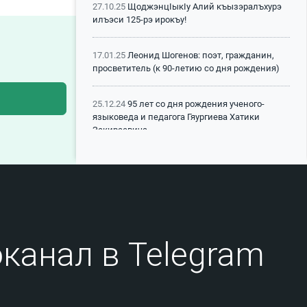
27.10.25
ЩоджэнцIыкIу Алий къызэралъхурэ
илъэси 125-рэ ирокъу!
17.01.25
Леонид Шогенов: поэт, гражданин,
просветитель (к 90-летию со дня рождения)
25.12.24
95 лет со дня рождения ученого-
языковеда и педагога Гяургиева Хатики
Закираевича
25.12.24
95 лет со дня рождения
литературоведа, педагога, поэта Сокурова
Мусарби Гисовича
30.10.24
В КБГУ прошел вечер памяти
«Шурдумов Газали Касботович – человек-
канал в Telegram
эпоха химической науки КБР»
27.12.23
Памяти народного писателя
Кабардино-Балкарии Мухадина Кандура