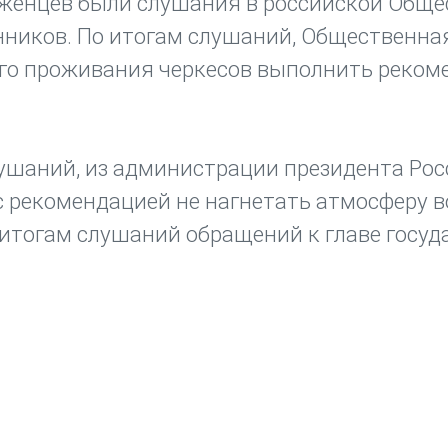
еженцев были слушания в российской Общ
нников. По итогам слушаний, Общественна
го проживания черкесов выполнить реком
ушаний, из администрации президента Рос
 рекомендацией не нагнетать атмосферу в
итогам слушаний обращений к главе госуд