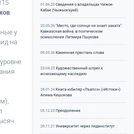
115
01.06.20
Сведения о владельцах Чижок-
Кабак (Чыжьокъуей)
хов
:
20.03.26
"Место, где солнце не знает заката":
ьные у
Кавказская война в поэтическом
осмыслении Латмира Пшукова
вид на
09.03.26
Каменная пристань слова
 уровне
23.04.25
Художественный штрих к
вания
исчезающему наследию
28.01.24
Книга-юбиляр «Лъапсэ» («Истоки»)
Алима Кешокова
м),
л
05.12.22
Преодоление
тысяч
29.11.21
Университет через пединститут