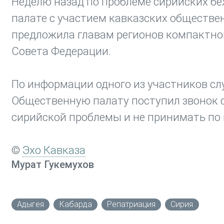
Неделю назад по проблеме сирийских б
палате с участием кавказских обществе
предложила главам регионов компактно
Совета Федерации.
По информации одного из участников сл
Общественную палату поступил звонок с
сирийской проблемы и не принимать по 
©
Эхо Кавказа
Мурат Гукемухов
Адыгея
Кабарда
Репатриация
Сирия