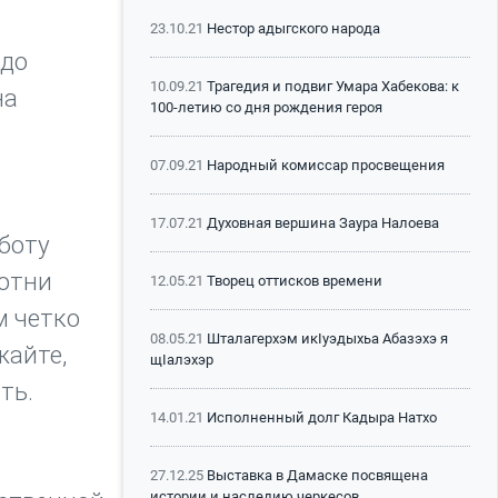
23.10.21
Нестор адыгского народа
адо
10.09.21
Трагедия и подвиг Умара Хабекова: к
на
100-летию со дня рождения героя
07.09.21
Народный комиссар просвещения
17.07.21
Духовная вершина Заура Налоева
боту
сотни
12.05.21
Творец оттисков времени
м четко
08.05.21
Шталагерхэм икIуэдыхьа Абазэхэ я
жайте,
щIалэхэр
ть.
14.01.21
Исполненный долг Кадыра Натхо
27.12.25
Выставка в Дамаске посвящена
истории и наследию черкесов