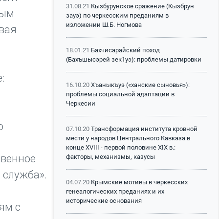
31.08.21
Кызбурунское сражение (Кызбрун
ным
зауэ) по черкесским преданиям в
изложении Ш.Б. Ногмова
вая
18.01.21
Бахчисарайский поход
(Бахъшысэрей зек1уэ): проблемы датировки
:
16.10.20
Хъаныкъуэ («ханские сыновья»):
проблемы социальной адаптации в
Черкесии
о
07.10.20
Трансформация института кровной
мести у народов Центрального Кавказа в
конце XVIII - первой половине XIX в.:
твенное
факторы, механизмы, казусы
 служба».
04.07.20
Крымские мотивы в черкесских
генеалогических преданиях и их
исторические основания
ям с