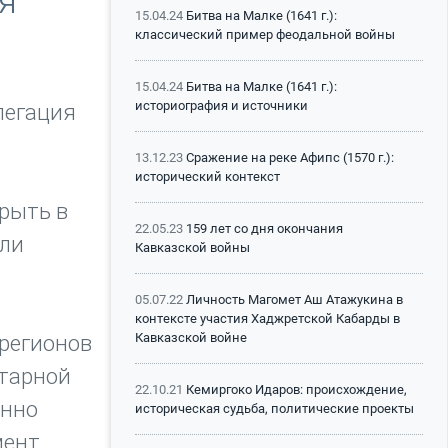
я
15.04.24
Битва на Малке (1641 г.):
классический пример феодальной войны
15.04.24
Битва на Малке (1641 г.):
историография и источники
легация
13.12.23
Сражение на реке Афипс (1570 г.):
исторический контекст
рыть в
22.05.23
159 лет со дня окончания
ыли
Кавказской войны
05.07.22
Личность Магомет Аш Атажукина в
контексте участия Хаджретской Кабарды в
Кавказской войне
 регионов
итарной
22.10.21
Кемиргоко Идаров: происхождение,
енно
историческая судьба, политические проекты
мент