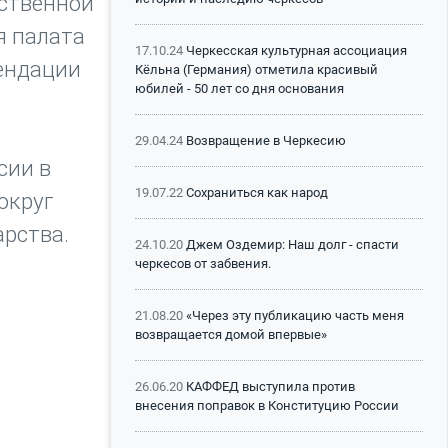
ественной
я палата
17.10.24
Черкесская культурная ассоциация
ендации
Кёльна (Германия) отметила красивый
юбилей - 50 лет со дня основания
29.04.24
Возвращение в Черкесию
сии в
19.07.22
Сохраниться как народ
округ
арства.
24.10.20
Джем Оздемир: Наш долг - спасти
черкесов от забвения.
21.08.20
«Через эту публикацию часть меня
возвращается домой впервые»
26.06.20
КАФФЕД выступила против
внесения поправок в Конституцию России