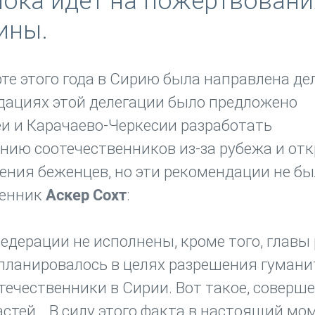
пока идет на пожертвовани
ины.
е этого года в Сирию была направлена де
дациях этой делегации было предложено
и и Карачаево-Черкесии разработать
нию соотечественников из-за рубежа и отк
ения беженцев, но эти рекомендации не б
венник
Аскер Сохт
:
едерации не исполнены, кроме того, главы
е планировалось в целях разрешения гуман
течественники в Сирии. Вот такое, соверш
стей… В силу этого факта в настоящий мо