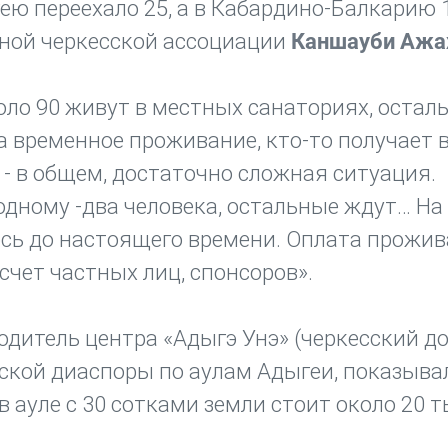
ею переехало 25, а в Кабардино-Балкарию 
дной черкесской ассоциации
Каншауби Ажа
оло 90 живут в местных санаториях, остал
а временное проживание, кто-то получает 
- в общем, достаточно сложная ситуация.
одному -два человека, остальные ждут… На
лось до настоящего времени. Оплата прожи
счет частных лиц, спонсоров».
дитель центра «Адыгэ Унэ» (черкесский до
ской диаспоры по аулам Адыгеи, показыва
 ауле с 30 сотками земли стоит около 20 