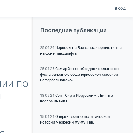
ВХОД
Последние публикации
25.06.26
Черкесы на Балканах: черные пятна
на фоне ландшафта
т
25.04.25
Самир Хотко: «Создание адыгского
флага связано с общечеркесской миссией
ции по
Сефербея Заноко»
я
18.05.24
Сент-Сир и Иерусалим. Личные
воспоминания.
15.04.24
Очерки военно-политической
истории Черкесии XV-XVII вв.