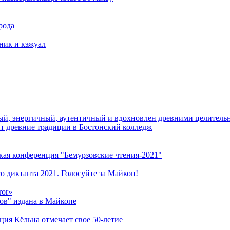
рода
тник и кэжуал
й, энергичный, аутентичный и вдохновлен древними целитель
ит древние традиции в Бостонский колледж
кая конференция "Бемурзовские чтения-2021"
о диктанта 2021. Голосуйте за Майкоп!
ror»
ов" издана в Майкопе
ация Кёльна отмечает свое 50-летие