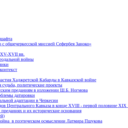
дшафта
о с общечеркесской миссией Сефербея Заноко»
 XV-XVII вв.
феодальной войны
чники
 контекст
астия Хаджретской Кабарды в Кавказской войне
 судьба, политические проекты
есским преданиям в изложении Ш.Б. Ногмова
роблемы датировки
альной адаптации в Черкесии
ов Центрального Кавказа в конце XVIII - первой половине XIX 
 преданиях и их исторические основания
ей)
ая война в поэтическом осмыслении Латмира Пшукова