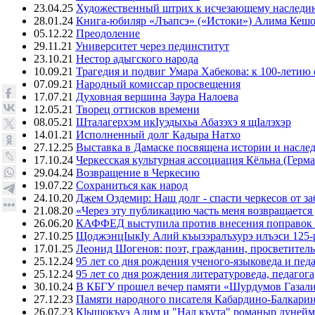
23.04.25
Художественный штрих к исчезающему наследи
28.01.24
Книга-юбиляр «Лъапсэ» («Истоки») Алима Кешо
05.12.22
Преодоление
29.11.21
Университет через пединститут
23.10.21
Нестор адыгского народа
10.09.21
Трагедия и подвиг Умара Хабекова: к 100-летию 
07.09.21
Народный комиссар просвещения
17.07.21
Духовная вершина Заура Налоева
12.05.21
Творец оттисков времени
08.05.21
Шталагерхэм икIуэдыхьа Абазэхэ я щIалэхэр
14.01.21
Исполненный долг Кадыра Натхо
27.12.25
Выставка в Дамаске посвящена истории и насле
17.10.24
Черкесская культурная ассоциация Кёльна (Герма
29.04.24
Возвращение в Черкесию
19.07.22
Сохраниться как народ
24.10.20
Джем Оздемир: Наш долг - спасти черкесов от за
21.08.20
«Через эту публикацию часть меня возвращается
26.06.20
КАФФЕД выступила против внесения поправок 
27.10.25
ЩоджэнцIыкIу Алий къызэралъхурэ илъэси 125-
17.01.25
Леонид Шогенов: поэт, гражданин, просветитель
25.12.24
95 лет со дня рождения ученого-языковеда и пед
25.12.24
95 лет со дня рождения литературоведа, педагог
30.10.24
В КБГУ прошел вечер памяти «Шурдумов Газали
27.12.23
Памяти народного писателя Кабардино-Балкари
26.07.23
Кlыщокъуэ Алим и "Нал къута" романыр дунейм 