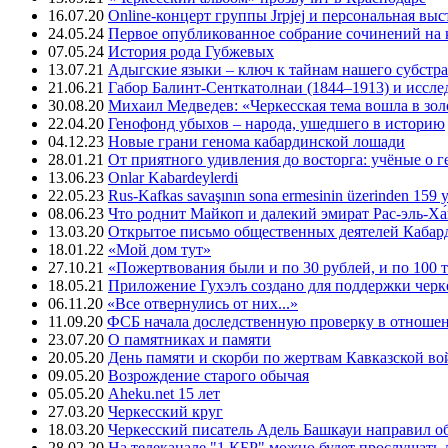
16.07.20
Online-концерт группы Jrpjej и персональная вы
24.05.24
Первое опубликованное собрание сочинений на 
07.05.24
История рода Губжевых
13.07.21
Адыгские языки – ключ к тайнам нашего субстра
21.06.21
Габор Балинт-Сенткатолнаи (1844–1913) и иссле
30.08.20
Михаил Медведев: «Черкесская тема вошла в зо
22.04.20
Генофонд убыхов – народа, ушедшего в историю
04.12.23
Новые грани генома кабардинской лошади
28.01.21
От приятного удивления до восторга: учёные о 
13.06.23
Onlar Kabardeylerdi
22.05.23
Rus-Kafkas savaşının sona ermesinin üzerinden 159 yı
08.06.23
Что роднит Майкоп и далекий эмират Рас-эль-Ха
13.03.20
Открытое письмо общественных деятелей Кабар
18.01.22
«Мой дом тут»
27.10.21
«Пожертвования были и по 30 рублей, и по 100 
18.05.21
Приложение Гухэлъ создано для поддержки черке
06.11.20
«Все отвернулись от них...»
11.09.20
ФСБ начала доследственную проверку в отноше
23.07.20
О памятниках и памяти
20.05.20
День памяти и скорби по жертвам Кавказской в
09.05.20
Возрождение старого обычая
05.05.20
Aheku.net 15 лет
27.03.20
Черкесский круг
18.03.20
Черкесский писатель Адель Башкауи направил 
28.02.20
На телеканале "1 КБР" можно будет прослушать 