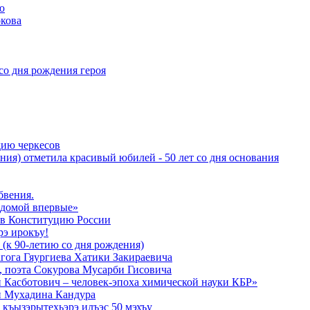
ю
кова
со дня рождения героя
дию черкесов
ния) отметила красивый юбилей - 50 лет со дня основания
бвения.
 домой впервые»
в Конституцию России
рэ ирокъу!
 (к 90-летию со дня рождения)
агога Гяургиева Хатики Закираевича
а, поэта Сокурова Мусарби Гисовича
 Касботович – человек-эпоха химической науки КБР»
и Мухадина Кандура
къызэрытехьэрэ илъэс 50 мэхъу