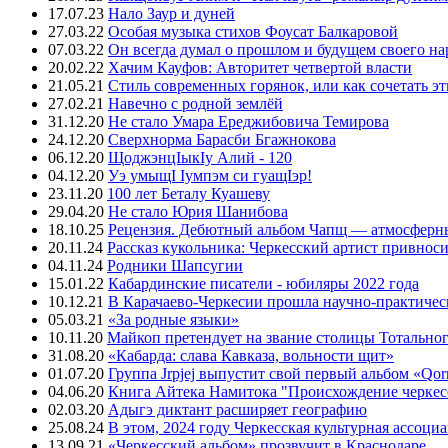
17.07.23
Нало Заур и дуней
27.03.22
Особая музыка стихов Фоусат Балкаровой
07.03.22
Он всегда думал о прошлом и будущем своего на
20.02.22
Хачим Кауфов: Авторитет четвертой власти
21.05.21
Стиль современных горянок, или как сочетать э
27.02.21
Навечно с родной землёй
31.12.20
Не стало Умара Ереджибовича Темирова
24.12.20
Сверхнорма Барасби Бгажнокова
06.12.20
ЩоджэнцIыкIу Алий - 120
04.12.20
Уэ умыщI Iумпэм си гуащIэр!
23.11.20
100 лет Беталу Куашеву
29.04.20
Не стало Юрия Шанибова
18.10.25
Рецензия. Дебютный альбом Чапщ — атмосферны
20.11.24
Рассказ кукольника: Черкесский артист привнос
04.11.24
Родники Шапсугии
15.01.22
Кабардинские писатели - юбиляры 2022 года
10.12.21
В Карачаево-Черкесии прошла научно-практичес
05.03.21
«За родные языки»
10.11.20
Майкоп претендует на звание столицы Тотальног
31.08.20
«Кабарда: слава Кавказа, вольности щит»
01.07.20
Группа Jrpjej выпустит свой первый альбом «Qor
04.06.20
Книга Айтека Намитока "Происхождение черкес
02.03.20
Адыгэ диктант расширяет географию
25.08.24
В этом, 2024 году Черкесская культурная ассоци
13.09.21
«Черкесский альбом» прозвучит в Краснодаре