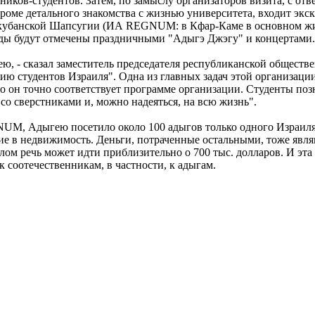
иков-студентов. Затем, по замыслу организаторов визита, с от
 кроме детального знакомства с жизнью университета, входит э
кубанской Шапсугии (ИА REGNUM: в Кфар-Каме в основном живу
оводы будут отмечены праздничными "Адыгэ Джэгу" и концертами.
ею, - сказал заместитель председателя республиканской общест
ю студентов Израиля". Одна из главных задач этой организации
то он точно соответствует программе организации. Студенты поз
 со сверстниками и, можно надеяться, на всю жизнь".
UM, Адыгею посетило около 100 адыгов только одного Израиля.
гие в недвижимость. Деньги, потраченные остальными, тоже яв
ом речь может идти приблизительно о 700 тыс. долларов. И эта 
соотечественникам, в частности, к адыгам.