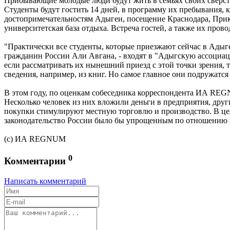
Прибывающие молодые люди будут жить в семьях своих сверстн
Студенты будут гостить 14 дней, в программу их пребывания,
достопримечательностям Адыгеи, посещение Краснодара, При
университетская база отдыха. Встреча гостей, а также их пр
"Практически все студенты, которые приезжают сейчас в Адыг
гражданин России Али Авгана, - входят в "Адыгскую ассоциаци
если рассматривать их нынешний приезд с этой точки зрения, 
сведения, например, из книг. Но самое главное они подружатся
В этом году, по оценкам собеседника корреспондента ИА REGN
Несколько человек из них вложили деньги в предприятия, дру
покупки стимулируют местную торговлю и производство. В цел
законодательство России было бы упрощенным по отношению к 
(c) ИА REGNUM
0
Комментарии
Написать комментарий