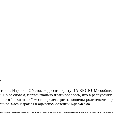
я.
дентов из Израиля. Об этом корреспонденту ИА REGNUM сообщи
 По ее словам, первоначально планировалось, что в республику 
вшиеся "вакантные" места в делегации заполнены родителями и 
льное Хасэ Израиля в адыгском селении Кфар-Кама.