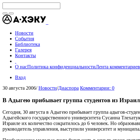
Новости
События
Библиотека
Галерея
Контакты
О нас
Политика конфиденциальности
Лента комментариев
Вход
30 августа 2006
/
Новости
/
Диаспора
Комментарии: 0
В Адыгею прибывает группа студентов из Израил
Сегодня, 30 августа в Адыгею прибывает группа адыгов-сту
Адыгейского государственного университета Сусанна Тлехатук.
Израиле их количество сократилось до 6 человек. Но образова
руководитель управления, выступили университет и муниципа