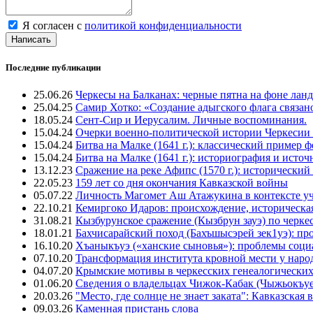
Я согласен с
политикой конфиденциальности
Написать
Последние публикации
25.06.26
Черкесы на Балканах: черные пятна на фоне лан
25.04.25
Самир Хотко: «Создание адыгского флага связан
18.05.24
Сент-Сир и Иерусалим. Личные воспоминания.
15.04.24
Очерки военно-политической истории Черкесии
15.04.24
Битва на Малке (1641 г.): классический пример 
15.04.24
Битва на Малке (1641 г.): историография и исто
13.12.23
Сражение на реке Афипс (1570 г.): исторический
22.05.23
159 лет со дня окончания Кавказской войны
05.07.22
Личность Магомет Аш Атажукина в контексте уч
22.10.21
Кемиргоко Идаров: происхождение, историческая
31.08.21
Кызбурунское сражение (Кызбрун зауэ) по черк
18.01.21
Бахчисарайский поход (Бахъшысэрей зек1уэ): п
16.10.20
Хъаныкъуэ («ханские сыновья»): проблемы соци
07.10.20
Трансформация института кровной мести у народ
04.07.20
Крымские мотивы в черкесских генеалогических
01.06.20
Сведения о владельцах Чижок-Кабак (Чыжьокъу
20.03.26
"Место, где солнце не знает заката": Кавказск
09.03.26
Каменная пристань слова