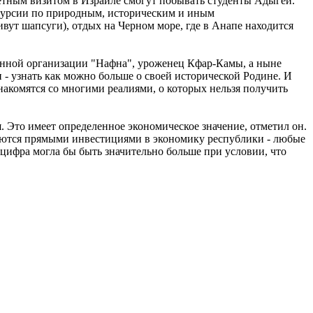
ветным визитом в Израиле смогут побывать студенты Адыгеи.
кскурсии по природным, историческим и иным
т шапсуги), отдых на Черном море, где в Анапе находится
венной организации "Нафна", уроженец Кфар-Камы, а ныне
 - узнать как можно больше о своей исторической Родине. И
накомятся со многими реалиями, о которых нельзя получить
 Это имеет определенное экономическое значение, отметил он.
ляются прямыми инвестициями в экономику республики - любые
цифра могла бы быть значительно больше при условии, что