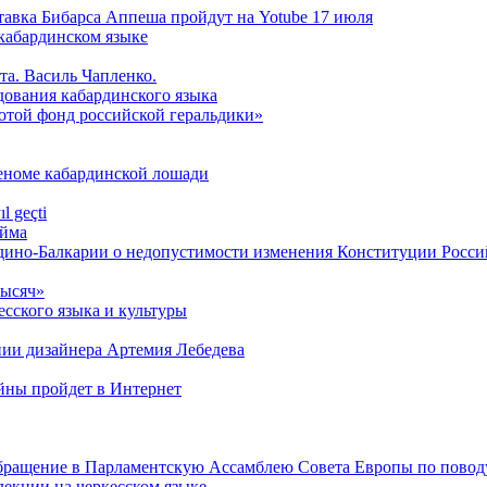
ставка Бибарса Аппеша пройдут на Yotube 17 июля
кабардинском языке
та. Василь Чапленко.
дования кабардинского языка
лотой фонд российской геральдики»
геноме кабардинской лошади
l geçti
́йма
дино-Балкарии о недопустимости изменения Конституции Росс
тысяч»
сского языка и культуры
нии дизайнера Артемия Лебедева
ойны пройдет в Интернет
обращение в Парламентскую Ассамблею Совета Европы по повод
лекции на черкесском языке