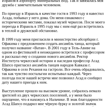
Израиля в аэропорту Минеральных Вод. Так и завязалась моя
дружба с замечательным человеком.
По приезду в Израиль в качестве гостя в 1993 году я навестил
Асада, побывал у него дома. Он меня ознакомил с
историческими местами, показал музей черкесов. После моего
переезда в Израиль в 1995 году мы с ним ещё раз встретились
в теплой и дружеской обстановке.
В 1999 году меня пригласили в министерство абсорбции г.
Офакима с предложением создать ансамбль танца, который
получил название «Ватан». В 2001 году в Тель-Авиве на
одном из фестивалей я неожиданно встретился с профессором
и рассказал ему о создании нового ансамбля. Ректор
Института черкесской истории и наследия профессор Асад
Шапсо пригласил ансамбль танцев народов Кавказа г.
Офакима в село Рехания на гастроли. Все очень обрадовались,
так как чувство ностальгии испытывал каждый. Через
полгода после нашей встречи мне позвонил Асад и сообщил
дату нашего приезда к ним.
Выступление прошло на высоком уровне, собралось немало
зрителей из двух черкесских поселений, а у меня было
ощущение, что я нахожусь в Нальчике. В знак благодарности
Асад Шапсо подарил мне чёрную бурку и золотой значок