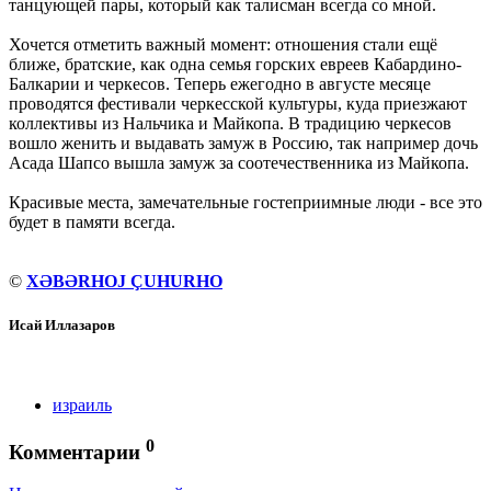
танцующей пары, который как талисман всегда со мной.
Хочется отметить важный момент: отношения стали ещё
ближе, братские, как одна семья горских евреев Кабардино-
Балкарии и черкесов. Теперь ежегодно в августе месяце
проводятся фестивали черкесской культуры, куда приезжают
коллективы из Нальчика и Майкопа. В традицию черкесов
вошло женить и выдавать замуж в Россию, так например дочь
Асада Шапсо вышла замуж за соотечественника из Майкопа.
Красивые места, замечательные гостеприимные люди - все это
будет в памяти всегда.
©
XƏBƏRHOJ ÇUHURHO
Исай Иллазаров
израиль
0
Комментарии