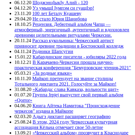
06.12.20
ЩоджэнцIыкIу Алий - 120
04.12.20
Уэ умыщI Iумпэм си гуащIэр!
23.11.20
100 лет Беталу Куашеву
29.04.20
Не стало Юрия Шанибова
18.10.25
Рецензия. Дебютный альбом Чапщ —
атмосферный, энергичный, аутентичный и вдохновлен
древними целительными ритуалами Черкесии.
20.11.24
Рассказ кукольника: Черкесский артист
привносит древние традиции в Бостонский колледж
04.11.24
Родники Шапсугии
15.01.22
Кабардинские писатели - юбиляры 2022 года
10.12.21
В Карачаево-Черкесии прошла научно-
практическая конференция "Бемурзовские чтения-2021"
05.03.21
«За родные языки»
10.11.20
Майкоп претендует на звание столицы
Тотального диктанта 2021. Голосуйте за Майкоп!
31.08.20
«Кабарда: слава Кавказа, вольности щит»
01.07.20
Группа Jrpjej выпустит свой первый альбом
«Qorror»
04.06.20
Книга Айтека Намитока "Происхождение
черкесов" издана в Майкопе
02.03.20
Адыгэ диктант расширяет географию
25.08.24
В этом, 2024 году Черкесская культурная
ассоциация Кёльна отмечает свое 50-летие
13.09.21
«Черкесский альбом» прозвучит в Краснодаре