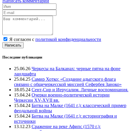
Написать комментарий
Я согласен с
политикой конфиденциальности
Написать
Последние публикации
25.06.26
Черкесы на Балканах: черные пятна на фоне
ландшафта
25.04.25
Самир Хотко: «Создание адыгского флага
связано с общечеркесской миссией Сефербея Заноко»
18.05.24
Сент-Сир и Иерусалим. Личные воспоминания.
15.04.24
Очерки военно-политической истории
Черкесии XV-XVII вв.
15.04.24
Битва на Малке (1641 г.): классический пример
феодальной войны
15.04.24
Битва на Малке (1641 г.): историография и
источники
13.12.23
Сражение на реке Афипс (1570 г.):