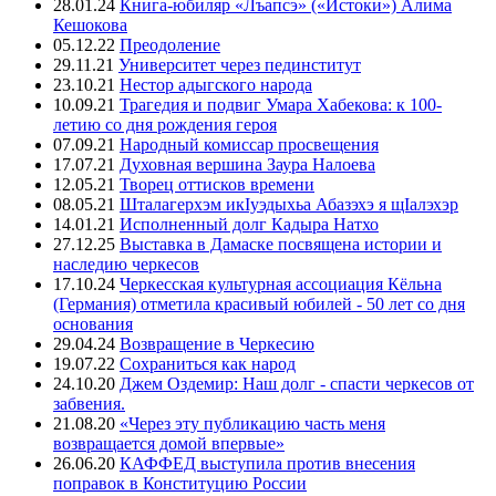
28.01.24
Книга-юбиляр «Лъапсэ» («Истоки») Алима
Кешокова
05.12.22
Преодоление
29.11.21
Университет через пединститут
23.10.21
Нестор адыгского народа
10.09.21
Трагедия и подвиг Умара Хабекова: к 100-
летию со дня рождения героя
07.09.21
Народный комиссар просвещения
17.07.21
Духовная вершина Заура Налоева
12.05.21
Творец оттисков времени
08.05.21
Шталагерхэм икIуэдыхьа Абазэхэ я щIалэхэр
14.01.21
Исполненный долг Кадыра Натхо
27.12.25
Выставка в Дамаске посвящена истории и
наследию черкесов
17.10.24
Черкесская культурная ассоциация Кёльна
(Германия) отметила красивый юбилей - 50 лет со дня
основания
29.04.24
Возвращение в Черкесию
19.07.22
Сохраниться как народ
24.10.20
Джем Оздемир: Наш долг - спасти черкесов от
забвения.
21.08.20
«Через эту публикацию часть меня
возвращается домой впервые»
26.06.20
КАФФЕД выступила против внесения
поправок в Конституцию России