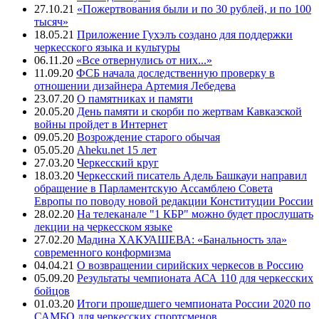
27.10.21
«Пожертвования были и по 30 рублей, и по 100
тысяч»
18.05.21
Приложение Гухэлъ создано для поддержки
черкесского языка и культуры
06.11.20
«Все отвернулись от них...»
11.09.20
ФСБ начала доследственную проверку в
отношении дизайнера Артемия Лебедева
23.07.20
О памятниках и памяти
20.05.20
День памяти и скорби по жертвам Кавказской
войны пройдет в Интернет
09.05.20
Возрождение старого обычая
05.05.20
Aheku.net 15 лет
27.03.20
Черкесский круг
18.03.20
Черкесский писатель Адель Башкауи направил
обращение в Парламентскую Ассамблею Совета
Европы по поводу новой редакции Конституции России
28.02.20
На телеканале "1 КБР" можно будет прослушать
лекции на черкесском языке
27.02.20
Мадина ХАКУАШЕВА: «Банальность зла»
современного конформизма
04.04.21
О возвращении сирийских черкесов в Россию
05.09.20
Результаты чемпионата АСА 110 для черкесских
бойцов
01.03.20
Итоги прошедшего чемпионата России 2020 по
САМБО для черкесских спортсменов