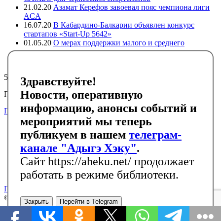
21.02.20
Азамат Керефов завоевал пояс чемпиона лиги
ACA
16.07.20
В Кабардино-Балкарии объявлен конкурс
стартапов «Start-Up 5642»
01.05.20
О мерах поддержки малого и среднего
предпринимательства в регионах компактного
проживания адыгов
5510
Здравствуйте!
Новости, оперативную
Подписывайтесь на черкесский инфоканал в Telegram
информацию, анонсы событий и
Подписаться
мероприятий мы теперь
Главная
публикуем в нашем
телеграм-
Новости
События
канале "Адыгэ Хэку"
.
Библиотека
Сайт https://aheku.net/ продолжает
Галерея
Контакты
работать в режиме библиотеки.
Политика конфиденциальности
© Адыгэ Хэку
RSS
Закрыть
Перейти в Telegram