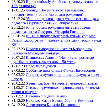
27.10.25
ЩоджэнцIыкIу Алий къызэралъхурэ илъэси
125-рэ ирокъу!
17.01.25
Леонид Шогенов: поэт, гражданин,
просветитель (к 90-летию со дня рождения)
25.12.24
95 лет со дня рождения ученого-языковеда и
педагога Гяургиева Хатики Закираевича
25.12.24
95 лет со дня рождения литературоведа,
педагога, поэта Сокурова Мусарби Гисовича
30.10.24
В КБГУ прошел вечер памяти «Шурдумов
Газали Касботович – человек-эпоха химической науки
КБР»
27.12.23
Памяти народного писателя Кабардино-
Балкарии Мухадина Кандура
26.07.23
Кlыщокъуэ Алим и "Нал къута" романыр
дунейм къызэрытехьэрэ илъэс 50 мэхъу
17.07.23
Нало Заур и дуней
27.03.22
Особая музыка стихов Фоусат Балкаровой
07.03.22
Он всегда думал о прошлом и будущем своего
народа
20.02.22
Хачим Кауфов: Авторитет четвертой власти
21.05.21
Стиль современных горянок, или как сочетать
этник и кэжуал
27.02.21
Навечно с родной землёй
31.12.20
Не стало Умара Ереджибовича Темирова
24.12.20
Сверхнорма Барасби Бгажнокова