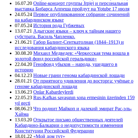
16.07.20
Online-концерт группы Jrpjej и персональная
выставка Бибарса Аппеша пройдут на Yotube 17 июля
24.05.24
Первое опубликованное собрание сочинений
на кабардинском языке
07.05.24
История рода Губжевых
13.07.21
Адыгские языки – ключ к тайнам нашего
субстрата. Василь Чапленко.
21.06.21
Габор Балинт-Сенткатолнаи (1844–1913) и
исследования кабардинского языка
30.08.20
Михаил Медведев: «Черкесская тема вошла в
золотой фонд российской геральдики»
22.04.20
Генофонд убыхов – народа, ушедшего в
историю
04.12.23
Новые грани генома кабардинской лошади
28.01.21
От приятного удивления до восторга: учёные о
геноме кабардинской лошади
13.06.23
Onlar Kabardeylerdi
22.05.23
Rus-Kafkas savaşının sona ermesinin üzerinden 159
yıl geçti
08.06.23
Что роднит Майкоп и далекий эмират Рас-эль-
Ха́йма
13.03.20
Открытое письмо общественных деятелей
Кабардино-Балкарии о недопустимости изменения
Конституции Российской Федерации
18.01.22
«Мой дом тут»