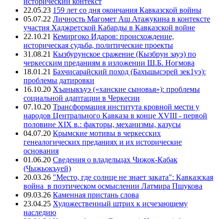
исторический контекст
22.05.23
159 лет со дня окончания Кавказской войны
05.07.22
Личность Магомет Аш Атажукина в контексте
участия Хаджретской Кабарды в Кавказской войне
22.10.21
Кемиргоко Идаров: происхождение,
историческая судьба, политические проекты
31.08.21
Кызбурунское сражение (Кызбрун зауэ) по
черкесским преданиям в изложении Ш.Б. Ногмова
18.01.21
Бахчисарайский поход (Бахъшысэрей зек1уэ):
проблемы датировки
16.10.20
Хъаныкъуэ («ханские сыновья»): проблемы
социальной адаптации в Черкесии
07.10.20
Трансформация института кровной мести у
народов Центрального Кавказа в конце XVIII - первой
половине XIX в.: факторы, механизмы, казусы
04.07.20
Крымские мотивы в черкесских
генеалогических преданиях и их исторические
основания
01.06.20
Сведения о владельцах Чижок-Кабак
(Чыжьокъуей)
20.03.26
"Место, где солнце не знает заката": Кавказская
война в поэтическом осмыслении Латмира Пшукова
09.03.26
Каменная пристань слова
23.04.25
Художественный штрих к исчезающему
наследию