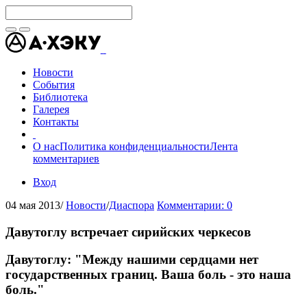
Новости
События
Библиотека
Галерея
Контакты
О нас
Политика конфиденциальности
Лента
комментариев
Вход
04 мая 2013
/
Новости
/
Диаспора
Комментарии: 0
Давутоглу встречает сирийских черкесов
Давутоглу: "Между нашими сердцами нет
государственных границ. Ваша боль - это наша
боль."