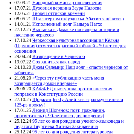
07.09.21
Народный комиссар просвещения
17.07.21
Духовная вершина Заура Налоева
12.05.21
Творец оттисков времени
08.05.21
Шталагерхэм икIуэдыхьа Абазэхэ я щIалэхэр
14.01.21
Исполненный долг Кадыра Натхо
27.12.25
Выставка в Дамаске посвящена истории и
наследию черкесов
17.10.24
Черкесская культурная ассоциация Кёльна
(Германия) отметила красивый юбилей - 50 лет со дня
основания
29.04.24
Возвращение в Черкесию
19.07.22
Сохраниться как народ
24.10.20
Джем Оздемир: Наш долг - спасти черкесов от
забвения.
21.08.20
«Через эту публикацию часть меня
возвращается домой впервые»
26.06.20
КАФФЕД выступила против внесения
поправок в Конституцию России
27.10.25
ЩоджэнцIыкIу Алий къызэралъхурэ илъэси
125-рэ ирокъу!
17.01.25
Леонид Шогенов: поэт, гражданин,
просветитель (к 90-летию со дня рождения)
25.12.24
95 лет со дня рождения ученого-языковеда и
педагога Гяургиева Хатики Закираевича
25.12.24
95 лет со дня рождения литературоведа,