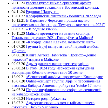
20.11.24
Рассказ кукольника: Черкесский артист
привносит древние традиции в Бостонский колледж
04.11.24
Родники Шапсугии
15.01.22
Кабардинские писатели - юбиляры 2022 года
10.12.21
В Карачаево-Черкесии прошла научно-
практическая конференция "Бемурзовские чтения-2021"
05.03.21
«За родные языки»
10.11.20
Майкоп претендует на звание столицы
Тотального диктанта 2021. Голосуйте за Майкоп!
31.08.20
«Кабарда: слава Кавказа, вольности щит»
01.07.20
Группа Jrpjej выпустит свой первый альбом
«Qorror»
04.06.20
Книга Айтека Намитока "Происхождение
черкесов" издана в Майкопе
02.03.20
Адыгэ диктант расширяет географию
25.08.24
В этом, 2024 году Черкесская культурная
ассоциация Кёльна отмечает свое 50-летие
13.09.21
«Черкесский альбом» прозвучит в Краснодаре
16.07.20
Online-концерт группы Jrpjej и персональная
выставка Бибарса Аппеша пройдут на Yotube 17 июля
24.05.24
Первое опубликованное собрание сочинений
на кабардинском языке
07.05.24
История рода Губжевых
13.07.21
Адыгские языки – ключ к тайнам нашего
субстрата. Василь Чапленко.