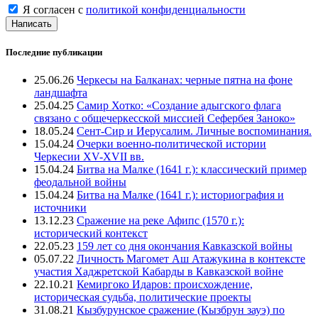
Я согласен с
политикой конфиденциальности
Написать
Последние публикации
25.06.26
Черкесы на Балканах: черные пятна на фоне
ландшафта
25.04.25
Самир Хотко: «Создание адыгского флага
связано с общечеркесской миссией Сефербея Заноко»
18.05.24
Сент-Сир и Иерусалим. Личные воспоминания.
15.04.24
Очерки военно-политической истории
Черкесии XV-XVII вв.
15.04.24
Битва на Малке (1641 г.): классический пример
феодальной войны
15.04.24
Битва на Малке (1641 г.): историография и
источники
13.12.23
Сражение на реке Афипс (1570 г.):
исторический контекст
22.05.23
159 лет со дня окончания Кавказской войны
05.07.22
Личность Магомет Аш Атажукина в контексте
участия Хаджретской Кабарды в Кавказской войне
22.10.21
Кемиргоко Идаров: происхождение,
историческая судьба, политические проекты
31.08.21
Кызбурунское сражение (Кызбрун зауэ) по