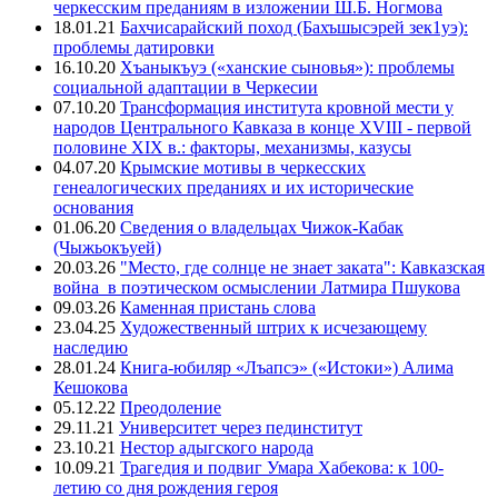
черкесским преданиям в изложении Ш.Б. Ногмова
18.01.21
Бахчисарайский поход (Бахъшысэрей зек1уэ):
проблемы датировки
16.10.20
Хъаныкъуэ («ханские сыновья»): проблемы
социальной адаптации в Черкесии
07.10.20
Трансформация института кровной мести у
народов Центрального Кавказа в конце XVIII - первой
половине XIX в.: факторы, механизмы, казусы
04.07.20
Крымские мотивы в черкесских
генеалогических преданиях и их исторические
основания
01.06.20
Сведения о владельцах Чижок-Кабак
(Чыжьокъуей)
20.03.26
"Место, где солнце не знает заката": Кавказская
война в поэтическом осмыслении Латмира Пшукова
09.03.26
Каменная пристань слова
23.04.25
Художественный штрих к исчезающему
наследию
28.01.24
Книга-юбиляр «Лъапсэ» («Истоки») Алима
Кешокова
05.12.22
Преодоление
29.11.21
Университет через пединститут
23.10.21
Нестор адыгского народа
10.09.21
Трагедия и подвиг Умара Хабекова: к 100-
летию со дня рождения героя