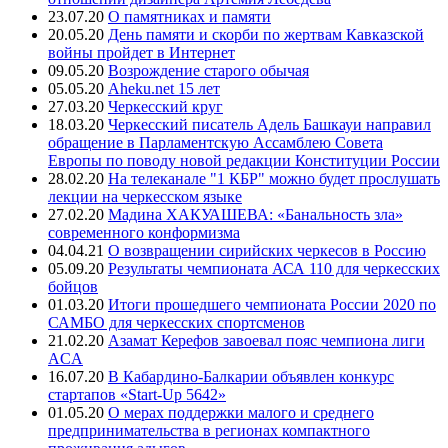
23.07.20
О памятниках и памяти
20.05.20
День памяти и скорби по жертвам Кавказской
войны пройдет в Интернет
09.05.20
Возрождение старого обычая
05.05.20
Aheku.net 15 лет
27.03.20
Черкесский круг
18.03.20
Черкесский писатель Адель Башкауи направил
обращение в Парламентскую Ассамблею Совета
Европы по поводу новой редакции Конституции России
28.02.20
На телеканале "1 КБР" можно будет прослушать
лекции на черкесском языке
27.02.20
Мадина ХАКУАШЕВА: «Банальность зла»
современного конформизма
04.04.21
О возвращении сирийских черкесов в Россию
05.09.20
Результаты чемпионата АСА 110 для черкесских
бойцов
01.03.20
Итоги прошедшего чемпионата России 2020 по
САМБО для черкесских спортсменов
21.02.20
Азамат Керефов завоевал пояс чемпиона лиги
ACA
16.07.20
В Кабардино-Балкарии объявлен конкурс
стартапов «Start-Up 5642»
01.05.20
О мерах поддержки малого и среднего
предпринимательства в регионах компактного