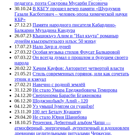
педагога, поэта Сокурова Мусарби Гисовича
30.10.24
В КБГУ прошел вечер памяти «Шурдумов
Газали Касботович – человек-эпоха химической науки
КБР»
27.12.23
Памяти народного писателя Кабардино-
Балкарии Мухадина Кандура
26.07.23
Кlыщокъуэ Алим и "Нал къута" романыр
дунейм къызэрытехьэрэ илъэс 50 мэхъу
17.07.23
Нало Заур и дуней
27.03.22
Особая музыка стихов Фоусат Балкаровой
07.03.22
Он всегда думал о прошлом и будущем своего
народа
20.02.22
Хачим Кауфов: Авторитет четвертой власти
21.05.21
Стиль современных горянок, или как сочетать
этник и кэжуал
27.02.21
Навечно с родной землёй
31.12.20
Не стало Умара Ереджибовича Темирова
24.12.20
Сверхнорма Барасби Бгажнокова
06.12.20
ЩоджэнцIыкIу Алий - 120
04.12.20
Уэ умыщI Iумпэм си гуащIэр!
23.11.20
100 лет Беталу Куашеву
29.04.20
Не стало Юрия Шанибова
18.10.25
Рецензия. Дебютный альбом Чапщ —
атмосферный, энергичный, аутентичный и вдохновлен
древними целительными ритуалами Черкесии.