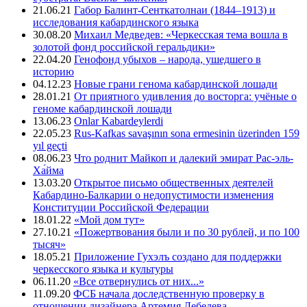
21.06.21
Габор Балинт-Сенткатолнаи (1844–1913) и
исследования кабардинского языка
30.08.20
Михаил Медведев: «Черкесская тема вошла в
золотой фонд российской геральдики»
22.04.20
Генофонд убыхов – народа, ушедшего в
историю
04.12.23
Новые грани генома кабардинской лошади
28.01.21
От приятного удивления до восторга: учёные о
геноме кабардинской лошади
13.06.23
Onlar Kabardeylerdi
22.05.23
Rus-Kafkas savaşının sona ermesinin üzerinden 159
yıl geçti
08.06.23
Что роднит Майкоп и далекий эмират Рас-эль-
Ха́йма
13.03.20
Открытое письмо общественных деятелей
Кабардино-Балкарии о недопустимости изменения
Конституции Российской Федерации
18.01.22
«Мой дом тут»
27.10.21
«Пожертвования были и по 30 рублей, и по 100
тысяч»
18.05.21
Приложение Гухэлъ создано для поддержки
черкесского языка и культуры
06.11.20
«Все отвернулись от них...»
11.09.20
ФСБ начала доследственную проверку в
отношении дизайнера Артемия Лебедева