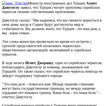
Министр иностранных дел Турции
Ахмет
Давутоглу
заявил, что Турция считает проблемы сирийских
черкесов своими собственными проблемами.
Давутоглу сказал: "Мы надеемся, что вы сможете вернуться в
свои дома, когда в Сирии будут достигнуты мир и
стабильность. Вы должны знать, что Турция - это ваш дом, а
мы - ваша семья».
Эти слова министра прозвучали во время его встречи с
группой представителей нескольких черкесских
общественных организаций, включавшей и сирийских
черкесов.
В ходе визита
Исмет Джерашу
, один из сирийских черкесов,
поблагодарил Давутоглу за помощь, оказываемую им
Турцией. Он также сказал, что сирийские черкесы никогда не
забудут поддержку турецкого народа.
"Это наш долг - помогать вам. Между нашими странами
могут быть государственные границы, но между нашими
сердцами нет никаких границ. Ваша боль - это наша боль." -
ответил Давутоглу.
Сирийские черкесы прибыли в Турцию через территорию