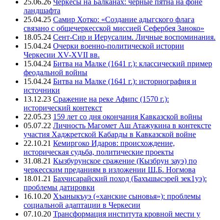
25.06.26
Черкесы на Балканах: черные пятна на фоне
ландшафта
25.04.25
Самир Хотко: «Создание адыгского флага
связано с общечеркесской миссией Сефербея Заноко»
18.05.24
Сент-Сир и Иерусалим. Личные воспоминания.
15.04.24
Очерки военно-политической истории
Черкесии XV-XVII вв.
15.04.24
Битва на Малке (1641 г.): классический пример
феодальной войны
15.04.24
Битва на Малке (1641 г.): историография и
источники
13.12.23
Сражение на реке Афипс (1570 г.):
исторический контекст
22.05.23
159 лет со дня окончания Кавказской войны
05.07.22
Личность Магомет Аш Атажукина в контексте
участия Хаджретской Кабарды в Кавказской войне
22.10.21
Кемиргоко Идаров: происхождение,
историческая судьба, политические проекты
31.08.21
Кызбурунское сражение (Кызбрун зауэ) по
черкесским преданиям в изложении Ш.Б. Ногмова
18.01.21
Бахчисарайский поход (Бахъшысэрей зек1уэ):
проблемы датировки
16.10.20
Хъаныкъуэ («ханские сыновья»): проблемы
социальной адаптации в Черкесии
07.10.20
Трансформация института кровной мести у