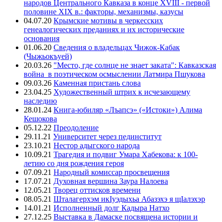
народов Центрального Кавказа в конце XVIII - первой
половине XIX в.: факторы, механизмы, казусы
04.07.20
Крымские мотивы в черкесских
генеалогических преданиях и их исторические
основания
01.06.20
Сведения о владельцах Чижок-Кабак
(Чыжьокъуей)
20.03.26
"Место, где солнце не знает заката": Кавказская
война в поэтическом осмыслении Латмира Пшукова
09.03.26
Каменная пристань слова
23.04.25
Художественный штрих к исчезающему
наследию
28.01.24
Книга-юбиляр «Лъапсэ» («Истоки») Алима
Кешокова
05.12.22
Преодоление
29.11.21
Университет через пединститут
23.10.21
Нестор адыгского народа
10.09.21
Трагедия и подвиг Умара Хабекова: к 100-
летию со дня рождения героя
07.09.21
Народный комиссар просвещения
17.07.21
Духовная вершина Заура Налоева
12.05.21
Творец оттисков времени
08.05.21
Шталагерхэм икIуэдыхьа Абазэхэ я щIалэхэр
14.01.21
Исполненный долг Кадыра Натхо
27.12.25
Выставка в Дамаске посвящена истории и