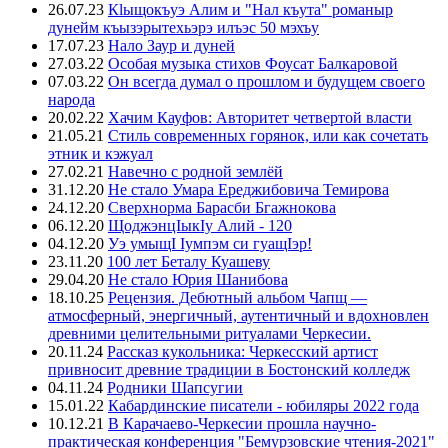
26.07.23
Кlыщокъуэ Алим и "Нал къута" романыр
дунейм къызэрытехьэрэ илъэс 50 мэхъу
17.07.23
Нало Заур и дуней
27.03.22
Особая музыка стихов Фоусат Балкаровой
07.03.22
Он всегда думал о прошлом и будущем своего
народа
20.02.22
Хачим Кауфов: Авторитет четвертой власти
21.05.21
Стиль современных горянок, или как сочетать
этник и кэжуал
27.02.21
Навечно с родной землёй
31.12.20
Не стало Умара Ереджибовича Темирова
24.12.20
Сверхнорма Барасби Бгажнокова
06.12.20
ЩоджэнцIыкIу Алий - 120
04.12.20
Уэ умыщI Iумпэм си гуащIэр!
23.11.20
100 лет Беталу Куашеву
29.04.20
Не стало Юрия Шанибова
18.10.25
Рецензия. Дебютный альбом Чапщ —
атмосферный, энергичный, аутентичный и вдохновлен
древними целительными ритуалами Черкесии.
20.11.24
Рассказ кукольника: Черкесский артист
привносит древние традиции в Бостонский колледж
04.11.24
Родники Шапсугии
15.01.22
Кабардинские писатели - юбиляры 2022 года
10.12.21
В Карачаево-Черкесии прошла научно-
практическая конференция "Бемурзовские чтения-2021"