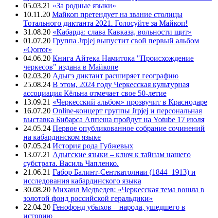
05.03.21
«За родные языки»
10.11.20
Майкоп претендует на звание столицы
Тотального диктанта 2021. Голосуйте за Майкоп!
31.08.20
«Кабарда: слава Кавказа, вольности щит»
01.07.20
Группа Jrpjej выпустит свой первый альбом
«Qorror»
04.06.20
Книга Айтека Намитока "Происхождение
черкесов" издана в Майкопе
02.03.20
Адыгэ диктант расширяет географию
25.08.24
В этом, 2024 году Черкесская культурная
ассоциация Кёльна отмечает свое 50-летие
13.09.21
«Черкесский альбом» прозвучит в Краснодаре
16.07.20
Online-концерт группы Jrpjej и персональная
выставка Бибарса Аппеша пройдут на Yotube 17 июля
24.05.24
Первое опубликованное собрание сочинений
на кабардинском языке
07.05.24
История рода Губжевых
13.07.21
Адыгские языки – ключ к тайнам нашего
субстрата. Василь Чапленко.
21.06.21
Габор Балинт-Сенткатолнаи (1844–1913) и
исследования кабардинского языка
30.08.20
Михаил Медведев: «Черкесская тема вошла в
золотой фонд российской геральдики»
22.04.20
Генофонд убыхов – народа, ушедшего в
историю