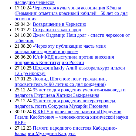
наследию черкесов
17.10.24
Черкесская культурная ассоциация Кёльна
(Германия) отметила красивый юбилей - 50 лет со дня
основания
29.04.24
Возвращение в Черкесию
19.07.22
Сохраниться как народ
24.10.20
Джем Оздемир: Наш долг - спасти черкесов от
забвения.
21.08.20
«Через эту публикацию часть меня
возвращается домой впервые»
26.06.20
КАФФЕД выступила против внесения
поправок в Конституцию России
27.10.25
ЩоджэнцIыкIу Алий къызэралъхурэ илъэси
125-рэ ирокъу!
17.01.25
Леонид Шогенов: поэт, гражданин,
просветитель (к 90-летию со дня рождения)
25.12.24
95 лет со дня рождения ученого-языковеда и
педагога Гяургиева Хатики Закираевича
25.12.24
95 лет со дня рождения литературоведа,
педагога, поэта Сокурова Мусарби Гисовича
30.10.24
В КБГУ прошел вечер памяти «Шурдумов
Газали Касботович – человек-эпоха химической науки
КБР»
27.12.23
Памяти народного писателя Кабардино-
Балкарии Мухадина Кандура