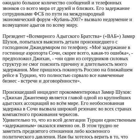
ожидало большое количество сообщений и телефонных
звонков со всего мира от друзей и близких. Его задержание
сотрудниками ФСБ по пути на международный
экономический форум «Кубань-2007» вызвало недоумение и
возмущение адыгов по всему миру.
Президент «Всемирного Адыгского Братства» («ВАБ») Замир
Шухов, попытался выяснить детали произошедшего с
господином Джандемиром по телефону. «Моё задержание в
гостинице аэропорта Сочи, скорее всего, какая-то ошибка», -
предположил Джихан, - «ни один из сотрудников силовых
структур не смог пояснить причину и длительность моего
задержания. Мне пришлось покинуть Россию на ближайшем
рейсе в Турцию, что полностью сорвало все намеченные
бизнес - встречи и договорённости».
Произошедший инцидент прокомментировал Замир Шухов:
«Джихан Джантемир является главой одной из крупнейших
адыгских ассоциаций во всём мире. Его необоснованная
задержка в Сочи вызвала широкий резонанс во всех странах
компактного проживания черкесов.
Удивительно то, что из всей делегации Турции единственным
«задержанным» оказался именно он. В этом трудно не
заметить предвзятого отношения либо косвенного
политического давления. Нам бы хотелось верить в то, что