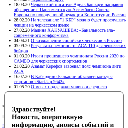
18.03.20
Черкесский писатель Адель Башкауи направил
обращение в Парламентскую Ассамблею Совета
Европы по поводу новой редакции Конституции России
28.02.20
На телеканале "1 КБР" можно будет прослушать
лекции на черкесском языке
27.02.20
Мадина ХАКУАШЕВА: «Банальность зла»
современного конформизма
04.04.21
О возвращении сирийских черкесов в Россию
05.09.20
Результаты чемпионата АСА 110 для черкесских
бойцов
01.03.20
Итоги прошедшего чемпионата России 2020 по
САМБО для черкесских спортсменов
21.02.20
Азамат Керефов завоевал пояс чемпиона лиги
ACA
16.07.20
В Кабардино-Балкарии объявлен конкурс
стартапов «Start-Up 5642»
01.05.20
О мерах поддержки малого и среднего
предпринимательства в регионах компактного
проживания адыгов
5723
Здравствуйте!
Новости, оперативную
Подписывайтесь на черкесский инфоканал в Telegram
информацию, анонсы событий и
Подписаться