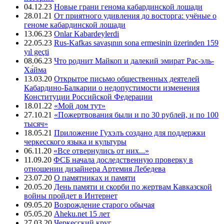
04.12.23
Новые грани генома кабардинской лошади
28.01.21
От приятного удивления до восторга: учёные о
геноме кабардинской лошади
13.06.23
Onlar Kabardeylerdi
22.05.23
Rus-Kafkas savaşının sona ermesinin üzerinden 159
yıl geçti
08.06.23
Что роднит Майкоп и далекий эмират Рас-эль-
Ха́йма
13.03.20
Открытое письмо общественных деятелей
Кабардино-Балкарии о недопустимости изменения
Конституции Российской Федерации
18.01.22
«Мой дом тут»
27.10.21
«Пожертвования были и по 30 рублей, и по 100
тысяч»
18.05.21
Приложение Гухэлъ создано для поддержки
черкесского языка и культуры
06.11.20
«Все отвернулись от них...»
11.09.20
ФСБ начала доследственную проверку в
отношении дизайнера Артемия Лебедева
23.07.20
О памятниках и памяти
20.05.20
День памяти и скорби по жертвам Кавказской
войны пройдет в Интернет
09.05.20
Возрождение старого обычая
05.05.20
Aheku.net 15 лет
27.03.20
Черкесский круг