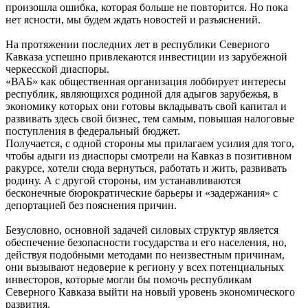
произошла ошибка, которая больше не повторится. Но пока
нет ясности, мы будем ждать новостей и разъяснений.
На протяжении последних лет в республики Северного
Кавказа успешно привлекаются инвестиции из зарубежной
черкесской диаспоры.
«ВАБ» как общественная организация лоббирует интересы
республик, являющихся родиной для адыгов зарубежья, в
экономику которых они готовы вкладывать свой капитал и
развивать здесь свой бизнес, тем самым, повышая налоговые
поступления в федеральный бюджет.
Получается, с одной стороны мы прилагаем усилия для того,
чтобы адыги из диаспоры смотрели на Кавказ в позитивном
ракурсе, хотели сюда вернуться, работать и жить, развивать
родину. А с другой стороны, им устанавливаются
бесконечные бюрократические барьеры и «задержания» с
депортацией без пояснения причин.
Безусловно, основной задачей силовых структур является
обеспечение безопасности государства и его населения, но,
действуя подобными методами по неизвестным причинам,
они вызывают недоверие к региону у всех потенциальных
инвесторов, которые могли бы помочь республикам
Северного Кавказа выйти на новый уровень экономического
развития.