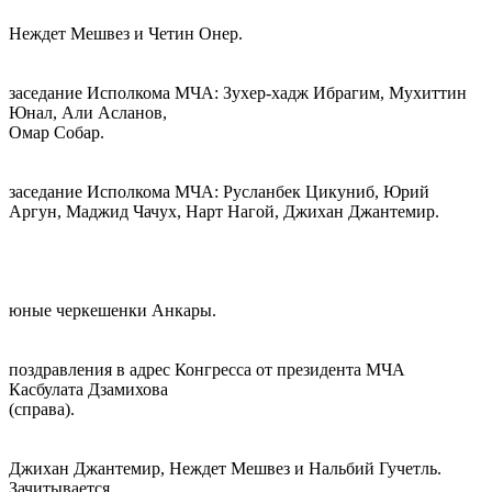
Неждет Мешвез и Четин Онер.
заседание Исполкома МЧА: Зухер-хадж Ибрагим, Мухиттин
Юнал, Али Асланов,
Омар Собар.
заседание Исполкома МЧА: Русланбек Цикуниб, Юрий
Аргун, Маджид Чачух, Нарт Нагой, Джихан Джантемир.
юные черкешенки Анкары.
поздравления в адрес Конгресса от президента МЧА
Касбулата Дзамихова
(справа).
Джихан Джантемир, Неждет Мешвез и Нальбий Гучетль.
Зачитывается