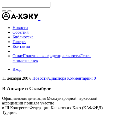
Новости
События
Библиотека
Галерея
Контакты
О нас
Политика конфиденциальности
Лента
комментариев
Вход
11 декабря 2007
/
Новости
/
Диаспора
Комментарии: 0
В Анкаре и Стамбуле
Официальная делегация Международной черкесской
ассоциации приняла участие
в III Конгрессе Федерации Кавказских Хасэ (КАФФЕД)
Турции.