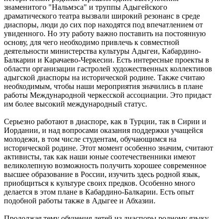
знаменитого "Нальмэса" и труппы Адыгейского
драматического театра вызвали широкий резонанс в среде
диаспоры, люди до сих пор находятся под впечатлением от
увиденного. Но эту работу важно поставить на постоянную
основу, для чего необходимо привлечь к совместной
деятельности министерства культуры Адыгеи, Кабардино-
Балкарии и Карачаево-Черкесии. Есть интересные проекты в
области организации гастролей художественных коллективов
адыгской диаспоры на исторической родине. Также считаю
необходимым, чтобы наши мероприятия значились в плане
работы Международной черкесской ассоциации. Это придаст
им более высокий международный статус.
Серьезно работают в диаспоре, как в Турции, так в Сирии и
Иордании, и над вопросами оказания поддержки учащейся
молодежи, в том числе студентам, обучающимся на
исторической родине. Этот момент особенно значим, считают
активисты, так как наши юные соотечественники имеют
великолепную возможность получить хорошее современное
высшее образование в России, изучить здесь родной язык,
приобщиться к культуре своих предков. Особенно много
делается в этом плане в Кабардино-Балкарии. Есть опыт
подобной работы также в Адыгее и Абхазии.
Продолжая тему обучения детей из диаспоры родному языку,