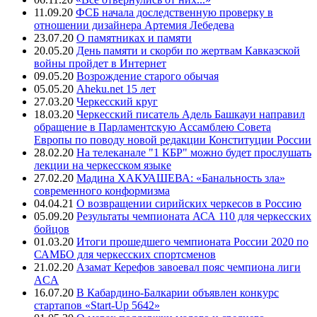
11.09.20
ФСБ начала доследственную проверку в
отношении дизайнера Артемия Лебедева
23.07.20
О памятниках и памяти
20.05.20
День памяти и скорби по жертвам Кавказской
войны пройдет в Интернет
09.05.20
Возрождение старого обычая
05.05.20
Aheku.net 15 лет
27.03.20
Черкесский круг
18.03.20
Черкесский писатель Адель Башкауи направил
обращение в Парламентскую Ассамблею Совета
Европы по поводу новой редакции Конституции России
28.02.20
На телеканале "1 КБР" можно будет прослушать
лекции на черкесском языке
27.02.20
Мадина ХАКУАШЕВА: «Банальность зла»
современного конформизма
04.04.21
О возвращении сирийских черкесов в Россию
05.09.20
Результаты чемпионата АСА 110 для черкесских
бойцов
01.03.20
Итоги прошедшего чемпионата России 2020 по
САМБО для черкесских спортсменов
21.02.20
Азамат Керефов завоевал пояс чемпиона лиги
ACA
16.07.20
В Кабардино-Балкарии объявлен конкурс
стартапов «Start-Up 5642»