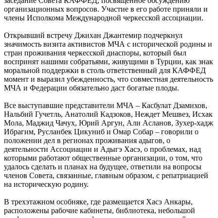
заседание Совета КАФФЕД, посвященное обсуждению
организационных вопросов. Участие в его работе приняли и
члены Исполкома Международной черкесской ассоциации.
Открывший встречу Джихан Джантемир подчеркнул
значимость визита активистов МЧА с исторической родины и
стран проживания черкесской диаспоры, который был
воспринят нашими собратьями, живущими в Турции, как знак
моральной поддержки в столь ответственный для КАФФЕД
момент и выразил убежденность, что совместная деятельность
МЧА и Федерации обязательно даст богатые плоды.
Все выступавшие представители МЧА – Касбулат Дзамихов,
Нальбий Гучетль, Анатолий Кадзоков, Неждет Мешвез, Исхак
Мола, Маджид Чачух, Юрий Аргун, Али Асланов, Зухер-хадж
Ибрагим, Русланбек Цикуниб и Омар Собар – говорили о
положении дел в регионах проживания адыгов, о
деятельности Ассоциации и Адыгэ Хасэ, о проблемах, над
которыми работают общественные организации, о том, что
удалось сделать и планах на будущее, ответили на вопросы
членов Совета, связанные, главным образом, с репатриацией
на историческую родину.
В трехэтажном особняке, где размещается Хасэ Анкары,
расположены рабочие кабинеты, библиотека, небольшой