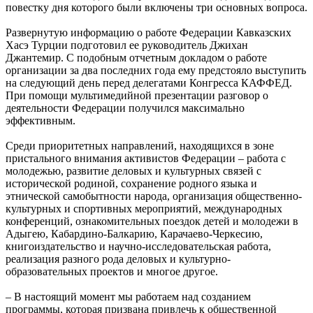
повестку дня которого были включены три основных вопроса.
Развернутую информацию о работе Федерации Кавказских
Хасэ Турции подготовил ее руководитель Джихан
Джантемир. С подобным отчетным докладом о работе
организации за два последних года ему предстояло выступить
на следующий день перед делегатами Конгресса КАФФЕД.
При помощи мультимедийной презентации разговор о
деятельности Федерации получился максимально
эффективным.
Среди приоритетных направлений, находящихся в зоне
пристального внимания активистов Федерации – работа с
молодежью, развитие деловых и культурных связей с
исторической родиной, сохранение родного языка и
этнической самобытности народа, организация общественно-
культурных и спортивных мероприятий, международных
конференций, ознакомительных поездок детей и молодежи в
Адыгею, Кабардино-Балкарию, Карачаево-Черкесию,
книгоиздательство и научно-исследовательская работа,
реализация разного рода деловых и культурно-
образовательных проектов и многое другое.
– В настоящий момент мы работаем над созданием
программы, которая призвана привлечь к общественной