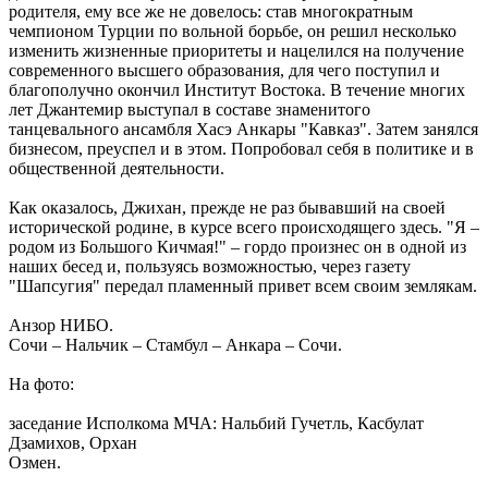
родителя, ему все же не довелось: став многократным
чемпионом Турции по вольной борьбе, он решил несколько
изменить жизненные приоритеты и нацелился на получение
современного высшего образования, для чего поступил и
благополучно окончил Институт Востока. В течение многих
лет Джантемир выступал в составе знаменитого
танцевального ансамбля Хасэ Анкары "Кавказ". Затем занялся
бизнесом, преуспел и в этом. Попробовал себя в политике и в
общественной деятельности.
Как оказалось, Джихан, прежде не раз бывавший на своей
исторической родине, в курсе всего происходящего здесь. "Я –
родом из Большого Кичмая!" – гордо произнес он в одной из
наших бесед и, пользуясь возможностью, через газету
"Шапсугия" передал пламенный привет всем своим землякам.
Анзор НИБО.
Сочи – Нальчик – Стамбул – Анкара – Сочи.
На фото:
заседание Исполкома МЧА: Нальбий Гучетль, Касбулат
Дзамихов, Орхан
Озмен.