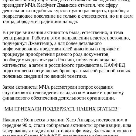
президент МЧА Касбулат Дзамихов отметил, что сферу
деятельности подобных курсов нужно расширять, приобщая
подрастающее поколение не только к словесности, но и к азам
танца, обрядам и традициям народа.
В центре внимания активистов была, естественно, и тема
репатриации. Работа в этом направлении ведется постоянно,
подчеркнул Джантемир, а для более детального
информирования представителей диаспоры о порядке и
процедуре приобретения разного рода документов,
необходимых для въезда в Россию, получения вида на
жительство, а затем и российского гражданства, КАФФЕД
подготовлена специальная брошюра с массой разнообразных
полезных сведений по данной тематике.
Затем активисты МЧА рассмотрели вопрос создания
спутникового телевидения на адыгском языке и проблему
финансового обеспечения деятельности организации.
"МЫ ПРИЕХАЛИ ПОДДЕРЖАТЬ НАШИХ БРАТЬЕВ"
Накануне Конгресса в здании Хасэ Анкары, построенном в
середине 90-х, стали собираться активисты организации, шла
завершающая стадия подготовки к форуму. Здесь же прошло и