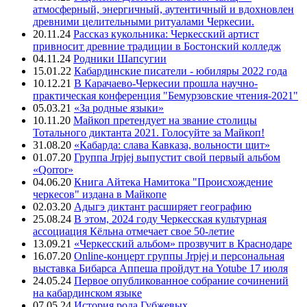
атмосферный, энергичный, аутентичный и вдохновлен
древними целительными ритуалами Черкесии.
20.11.24
Рассказ кукольника: Черкесский артист
привносит древние традиции в Бостонский колледж
04.11.24
Родники Шапсугии
15.01.22
Кабардинские писатели - юбиляры 2022 года
10.12.21
В Карачаево-Черкесии прошла научно-
практическая конференция "Бемурзовские чтения-2021"
05.03.21
«За родные языки»
10.11.20
Майкоп претендует на звание столицы
Тотального диктанта 2021. Голосуйте за Майкоп!
31.08.20
«Кабарда: слава Кавказа, вольности щит»
01.07.20
Группа Jrpjej выпустит свой первый альбом
«Qorror»
04.06.20
Книга Айтека Намитока "Происхождение
черкесов" издана в Майкопе
02.03.20
Адыгэ диктант расширяет географию
25.08.24
В этом, 2024 году Черкесская культурная
ассоциация Кёльна отмечает свое 50-летие
13.09.21
«Черкесский альбом» прозвучит в Краснодаре
16.07.20
Online-концерт группы Jrpjej и персональная
выставка Бибарса Аппеша пройдут на Yotube 17 июля
24.05.24
Первое опубликованное собрание сочинений
на кабардинском языке
07.05.24
История рода Губжевых