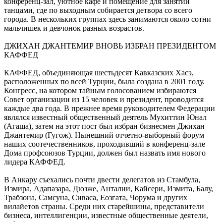
конференц-зал, уютное кафе и помещение для занятий
танцами, где по выходным собирается детвора со всего
города. В нескольких группах здесь занимаются около сотни
мальчишек и девчонок разных возрастов.
ДЖИХАН ДЖАНТЕМИР ВНОВЬ ИЗБРАН ПРЕЗИДЕНТОМ
КАФФЕД
КАФФЕД, объединяющая шестьдесят Кавказских Хасэ,
расположенных по всей Турции, была создана в 2001 году.
Конгресс, на котором тайным голосованием избираются
Совет организации из 15 человек и президент, проводится
каждые два года. В прежнее время руководителем Федерации
являлся известный общественный деятель Мухиттин Юнал
(Агаша), затем на этот пост был избран бизнесмен Джихан
Джантемир (Гугож). Нынешний отчетно-выборный форум
наших соотечественников, проходивший в конференц-зале
Дома профсоюзов Турции, должен был назвать имя нового
лидера КАФФЕД.
В Анкару съехались почти двести делегатов из Стамбула,
Измира, Адапазара, Дюзже, Анталии, Кайсери, Измита, Балу,
Трабзона, Самсуна, Сиваса, Еозгата, Чорума и других
вилайетов страны. Среди них старейшины, представители
бизнеса, интеллигенции, известные общественные деятели,