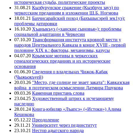
историческая судьба, политические проекты
31.08.21
Кызбурунское сражение (Кызбрун зауэ) по
черкесским преданиям в изложении Ш.Б. Ногмова
18.01.21
Бахчисарайский поход (Бахъшысэрей зек1уэ):
проблемы датировки
16.10.20
Хъаныкъуэ («ханские сыновья»): проблемы
социальной адаптации в Черкесии
07.10.20
Трансформация института кровной мести у
народов Центрального Кавказа в конце XVIII - первой
половине XIX в.: факторы, механизмы, казусы
04.07.20
Крымские мотивы в черкесских
генеалогических преданиях и их исторические
основания
01.06.20
Сведения о владельцах Чижок-Кабак
(Чыжьокъуей)
20.03.26
"Место, где солнце не знает заката": Кавказская
война в поэтическом осмыслении Латмира Пшукова
09.03.26
Каменная пристань слова
23.04.25
Художественный штрих к исчезающему
наследию
28.01.24
Книга-юбиляр «Лъапсэ» («Истоки») Алима
Кешокова
05.12.22
Преодоление
29.11.21
Университет через пединститут
23.10.21
Нестор адыгского народа