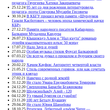
педагога Гяургиева Хатики Закираевича
25.12.24
95 лет со дня рождения литературоведа,
педагога, поэта Сокурова Мусарби Гисовича
30.10.24
В КБГУ прошел вечер памяти «Шурдумов
Газали Касботович – человек-эпоха химической науки
КБР»
27.12.23
Памяти народного писателя Кабардино-
Балкарии Мухадина Кандура
26.07.23
Кlыщокъуэ Алим и "Нал къута" романыр
дунейм къызэрытехьэрэ илъэс 50 мэхъу
17.07.23
Нало Заур и дуней
27.03.22
Особая музыка стихов Фоусат Балкаровой
07.03.22
Он всегда думал о прошлом и будущем своего
народа
20.02.22
Хачим Кауфов: Авторитет четвертой власти
21.05.21
Стиль современных горянок, или как сочетать
этник и кэжуал
27.02.21
Навечно с родной землёй
31.12.20
Не стало Умара Ереджибовича Темирова
24.12.20
Сверхнорма Барасби Бгажнокова
06.12.20
ЩоджэнцIыкIу Алий - 120
04.12.20
Уэ умыщI Iумпэм си гуащIэр!
23.11.20
100 лет Беталу Куашеву
29.04.20
Не стало Юрия Шанибова
18.10.25
Рецензия. Дебютный альбом Чапщ —