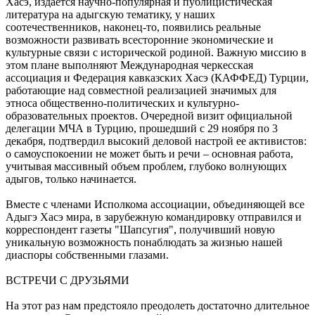
Хасэ, издается научно-популярная и публицистическая
литература на адыгскую тематику, у наших
соотечественников, наконец-то, появились реальные
возможности развивать всесторонние экономические и
культурные связи с исторической родиной. Важную миссию в
этом плане выполняют Международная черкесская
ассоциация и Федерация кавказских Хасэ (КАФФЕД) Турции,
работающие над совместной реализацией значимых для
этноса общественно-политических и культурно-
образовательных проектов. Очередной визит официальной
делегации МЧА в Турцию, прошедший с 29 ноября по 3
декабря, подтвердил высокий деловой настрой ее активистов:
о самоуспокоении не может быть и речи – основная работа,
учитывая массивный объем проблем, глубоко волнующих
адыгов, только начинается.
Вместе с членами Исполкома ассоциации, объединяющей все
Адыгэ Хасэ мира, в зарубежную командировку отправился и
корреспондент газеты "Шапсугия", получивший новую
уникальную возможность понаблюдать за жизнью нашей
диаспоры собственными глазами.
ВСТРЕЧИ С ДРУЗЬЯМИ
На этот раз нам предстояло преодолеть достаточно длительное