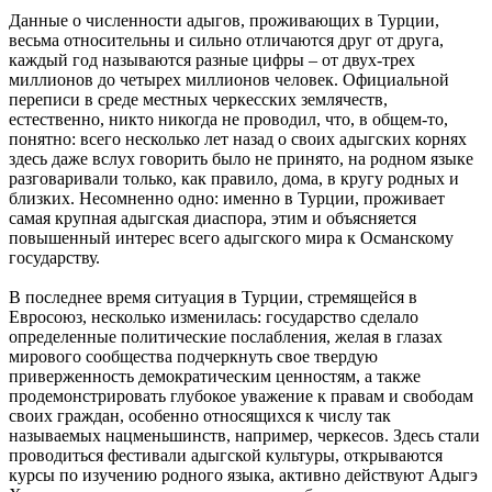
Данные о численности адыгов, проживающих в Турции,
весьма относительны и сильно отличаются друг от друга,
каждый год называются разные цифры – от двух-трех
миллионов до четырех миллионов человек. Официальной
переписи в среде местных черкесских землячеств,
естественно, никто никогда не проводил, что, в общем-то,
понятно: всего несколько лет назад о своих адыгских корнях
здесь даже вслух говорить было не принято, на родном языке
разговаривали только, как правило, дома, в кругу родных и
близких. Несомненно одно: именно в Турции, проживает
самая крупная адыгская диаспора, этим и объясняется
повышенный интерес всего адыгского мира к Османскому
государству.
В последнее время ситуация в Турции, стремящейся в
Евросоюз, несколько изменилась: государство сделало
определенные политические послабления, желая в глазах
мирового сообщества подчеркнуть свое твердую
приверженность демократическим ценностям, а также
продемонстрировать глубокое уважение к правам и свободам
своих граждан, особенно относящихся к числу так
называемых нацменьшинств, например, черкесов. Здесь стали
проводиться фестивали адыгской культуры, открываются
курсы по изучению родного языка, активно действуют Адыгэ