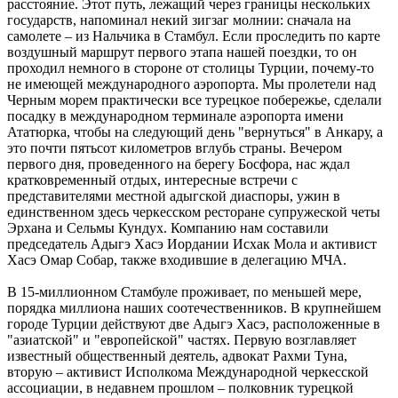
расстояние. Этот путь, лежащий через границы нескольких
государств, напоминал некий зигзаг молнии: сначала на
самолете – из Нальчика в Стамбул. Если проследить по карте
воздушный маршрут первого этапа нашей поездки, то он
проходил немного в стороне от столицы Турции, почему-то
не имеющей международного аэропорта. Мы пролетели над
Черным морем практически все турецкое побережье, сделали
посадку в международном терминале аэропорта имени
Ататюрка, чтобы на следующий день "вернуться" в Анкару, а
это почти пятьсот километров вглубь страны. Вечером
первого дня, проведенного на берегу Босфора, нас ждал
кратковременный отдых, интересные встречи с
представителями местной адыгской диаспоры, ужин в
единственном здесь черкесском ресторане супружеской четы
Эрхана и Сельмы Кундух. Компанию нам составили
председатель Адыгэ Хасэ Иордании Исхак Мола и активист
Хасэ Омар Собар, также входившие в делегацию МЧА.
В 15-миллионном Стамбуле проживает, по меньшей мере,
порядка миллиона наших соотечественников. В крупнейшем
городе Турции действуют две Адыгэ Хасэ, расположенные в
"азиатской" и "европейской" частях. Первую возглавляет
известный общественный деятель, адвокат Рахми Туна,
вторую – активист Исполкома Международной черкесской
ассоциации, в недавнем прошлом – полковник турецкой