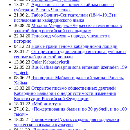
13.07.21
Адыгские языки – ключ к тайнам нашего
субстрата. Василь Чапленко.
21.06.21
Габор Балинт-Сенткатолнаи (1844–1913) и
исследования кабардинского языка
30.08.20
Михаил Медведев: «Черкесская тема вошла в
золотой фонд российской геральдики»
22.04.20
Генофонд убыхов – народа, ушедшего в
историю
04.12.23
Новые грани генома кабардинской лошади
28.01.21
От приятного удивления до восторга: учёные о
геноме кабардинской лошади
13.06.23
Onlar Kabardeylerdi
22.05.23
Rus-Kafkas savaşının sona ermesinin üzerinden 159
yıl geçti
08.06.23
Что роднит Майкоп и далекий эмират Рас-эль-
Ха́йма
13.03.20
Открытое письмо общественных деятелей
Кабардино-Балкарии о недопустимости изменения
Конституции Российской Федерации
18.01.22
«Мой дом тут»
27.10.21
«Пожертвования были и по 30 рублей, и по 100
тысяч»
18.05.21
Приложение Гухэлъ создано для поддержки
черкесского языка и культуры
06.11.20
«Все отвернулись от них...»