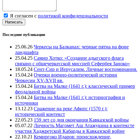
Я согласен с
политикой конфиденциальности
Написать
Последние публикации
25.06.26
Черкесы на Балканах: черные пятна на фоне
ландшафта
25.04.25
Самир Хотко: «Создание адыгского флага
связано с общечеркесской миссией Сефербея Заноко»
18.05.24
Сент-Сир и Иерусалим. Личные воспоминания.
15.04.24
Очерки военно-политической истории
Черкесии XV-XVII вв.
15.04.24
Битва на Малке (1641 г.): классический пример
феодальной войны
15.04.24
Битва на Малке (1641 г.): историография и
источники
13.12.23
Сражение на реке Афипс (1570 г.):
исторический контекст
22.05.23
159 лет со дня окончания Кавказской войны
05.07.22
Личность Магомет Аш Атажукина в контексте
участия Хаджретской Кабарды в Кавказской войне
22.10.21
Кемиргоко Идаров: происхождение,