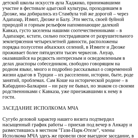
детской школы искусств аула Хаджико, принимавшими
участие в фестивале адыгской культуры, проходившем в
Дюзже, мы добирались из Стамбула той же дорогой – через
Адапазар, Измит, Дюзже и Балу. Эти места, своей буйной
природой и горным рельефом напоминающие далекий
Кавказ, густо заселены нашими соотечественниками – в
Адапазаре, кстати, сильно пострадавшем от разрушительного
землетрясения четырехлетней давности, расположены
порядка полусотни абхазских селений, в Измите и Дюзже
проживает более пятидесяти тысяч черкесов. Ануар,
оказавшийся на редкость интересным и осведомленным в
делах диаспоры собеседником, свободно говорящим на
родном языке, много и подробно рассказывал о современной
жизни адыгов в Турции – их расселении, истории, быте, роде
занятий, проблемах. Сам Коше на исторической родине – в
Кабардино-Балкарии – ни разу не бывал, но знаком со своими
родственниками с Кавказа, уже приезжавшими к нему в
гости.
ЗАСЕДАНИЕ ИСПОЛКОМА МЧА
Сугубо деловой характер нашего визита подтвердил
насыщенный график работы – приехав под вечер в Анкару и
разместившись в местном "Гази-Парк-Отеле", члены
Исполкома МЧА здесь же провели свое выездное заседание, в