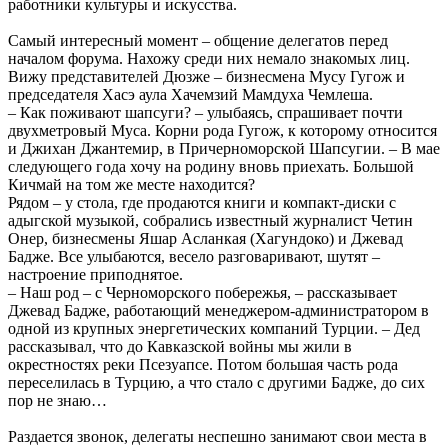
работники культуры и искусства.
Самый интересный момент – общение делегатов перед
началом форума. Нахожу среди них немало знакомых лиц.
Вижу представителей Дюзже – бизнесмена Мусу Гугож и
председателя Хасэ аула Хачемзий Мамдуха Чемлеша.
– Как поживают шапсуги? – улыбаясь, спрашивает почти
двухметровый Муса. Корни рода Гугож, к которому относится
и Джихан Джантемир, в Причерноморской Шапсугии. – В мае
следующего года хочу на родину вновь приехать. Большой
Кичмай на том же месте находится?
Рядом – у стола, где продаются книги и компакт-диски с
адыгской музыкой, собрались известный журналист Четин
Онер, бизнесмены Яшар Асланкая (Хагундоко) и Джевад
Бадже. Все улыбаются, весело разговаривают, шутят –
настроение приподнятое.
– Наш род – с Черноморского побережья, – рассказывает
Джевад Бадже, работающий менеджером-администратором в
одной из крупных энергетических компаний Турции. – Дед
рассказывал, что до Кавказской войны мы жили в
окрестностях реки Псезуапсе. Потом большая часть рода
переселилась в Турцию, а что стало с другими Бадже, до сих
пор не знаю…
Раздается звонок, делегаты неспешно занимают свои места в