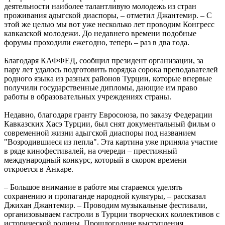
деятельности наиболее талантливую молодежь из стран
проживания адыгской диаспоры, – отметил Джантемир. – С
этой же целью мы вот уже несколько лет проводим Конгресс
кавказской молодежи. До недавнего времени подобные
форумы проходили ежегодно, теперь – раз в два года.
Благодаря КАФФЕД, сообщил президент организации, за
пару лет удалось подготовить порядка сорока преподавателей
родного языка из разных районов Турции, которые впервые
получили государственные дипломы, дающие им право
работы в образовательных учреждениях страны.
Недавно, благодаря гранту Евросоюза, по заказу Федерации
Кавказских Хасэ Турции, был снят документальный фильм о
современной жизни адыгской диаспоры под названием
"Возродившиеся из пепла". Эта картина уже приняла участие
в ряде кинофестивалей, на очереди – престижный
международный конкурс, который в скором времени
откроется в Анкаре.
– Большое внимание в работе мы стараемся уделять
сохранению и пропаганде народной культуры, – рассказал
Джихан Джантемир. – Проводим музыкальные фестивали,
организовываем гастроли в Турции творческих коллективов с
исторической родины. Прошлогодние выступления