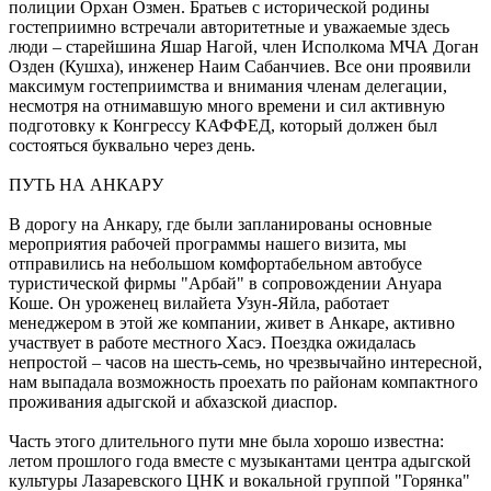
полиции Орхан Озмен. Братьев с исторической родины
гостеприимно встречали авторитетные и уважаемые здесь
люди – старейшина Яшар Нагой, член Исполкома МЧА Доган
Озден (Кушха), инженер Наим Сабанчиев. Все они проявили
максимум гостеприимства и внимания членам делегации,
несмотря на отнимавшую много времени и сил активную
подготовку к Конгрессу КАФФЕД, который должен был
состояться буквально через день.
ПУТЬ НА АНКАРУ
В дорогу на Анкару, где были запланированы основные
мероприятия рабочей программы нашего визита, мы
отправились на небольшом комфортабельном автобусе
туристической фирмы "Арбай" в сопровождении Ануара
Коше. Он уроженец вилайета Узун-Яйла, работает
менеджером в этой же компании, живет в Анкаре, активно
участвует в работе местного Хасэ. Поездка ожидалась
непростой – часов на шесть-семь, но чрезвычайно интересной,
нам выпадала возможность проехать по районам компактного
проживания адыгской и абхазской диаспор.
Часть этого длительного пути мне была хорошо известна:
летом прошлого года вместе с музыкантами центра адыгской
культуры Лазаревского ЦНК и вокальной группой "Горянка"