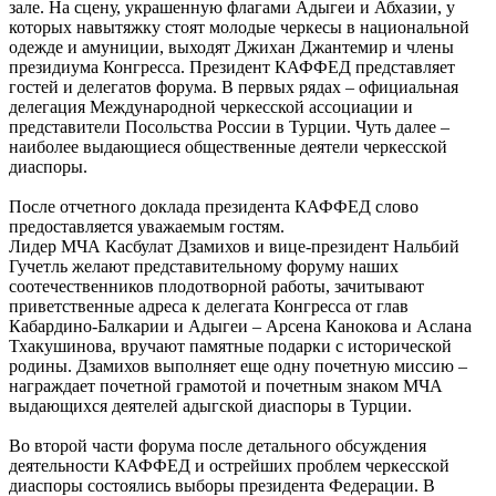
зале. На сцену, украшенную флагами Адыгеи и Абхазии, у
которых навытяжку стоят молодые черкесы в национальной
одежде и амуниции, выходят Джихан Джантемир и члены
президиума Конгресса. Президент КАФФЕД представляет
гостей и делегатов форума. В первых рядах – официальная
делегация Международной черкесской ассоциации и
представители Посольства России в Турции. Чуть далее –
наиболее выдающиеся общественные деятели черкесской
диаспоры.
После отчетного доклада президента КАФФЕД слово
предоставляется уважаемым гостям.
Лидер МЧА Касбулат Дзамихов и вице-президент Нальбий
Гучетль желают представительному форуму наших
соотечественников плодотворной работы, зачитывают
приветственные адреса к делегата Конгресса от глав
Кабардино-Балкарии и Адыгеи – Арсена Канокова и Аслана
Тхакушинова, вручают памятные подарки с исторической
родины. Дзамихов выполняет еще одну почетную миссию –
награждает почетной грамотой и почетным знаком МЧА
выдающихся деятелей адыгской диаспоры в Турции.
Во второй части форума после детального обсуждения
деятельности КАФФЕД и острейших проблем черкесской
диаспоры состоялись выборы президента Федерации. В