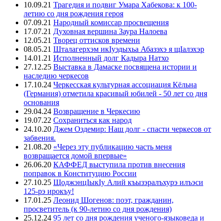
10.09.21
Трагедия и подвиг Умара Хабекова: к 100-
летию со дня рождения героя
07.09.21
Народный комиссар просвещения
17.07.21
Духовная вершина Заура Налоева
12.05.21
Творец оттисков времени
08.05.21
Шталагерхэм икIуэдыхьа Абазэхэ я щIалэхэр
14.01.21
Исполненный долг Кадыра Натхо
27.12.25
Выставка в Дамаске посвящена истории и
наследию черкесов
17.10.24
Черкесская культурная ассоциация Кёльна
(Германия) отметила красивый юбилей - 50 лет со дня
основания
29.04.24
Возвращение в Черкесию
19.07.22
Сохраниться как народ
24.10.20
Джем Оздемир: Наш долг - спасти черкесов от
забвения.
21.08.20
«Через эту публикацию часть меня
возвращается домой впервые»
26.06.20
КАФФЕД выступила против внесения
поправок в Конституцию России
27.10.25
ЩоджэнцIыкIу Алий къызэралъхурэ илъэси
125-рэ ирокъу!
17.01.25
Леонид Шогенов: поэт, гражданин,
просветитель (к 90-летию со дня рождения)
25.12.24
95 лет со дня рождения ученого-языковеда и