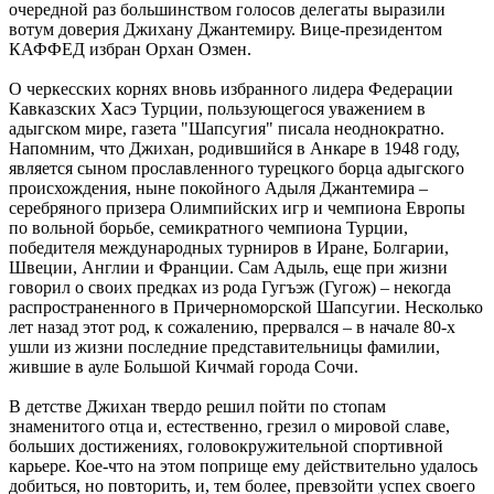
очередной раз большинством голосов делегаты выразили
вотум доверия Джихану Джантемиру. Вице-президентом
КАФФЕД избран Орхан Озмен.
О черкесских корнях вновь избранного лидера Федерации
Кавказских Хасэ Турции, пользующегося уважением в
адыгском мире, газета "Шапсугия" писала неоднократно.
Напомним, что Джихан, родившийся в Анкаре в 1948 году,
является сыном прославленного турецкого борца адыгского
происхождения, ныне покойного Адыля Джантемира –
серебряного призера Олимпийских игр и чемпиона Европы
по вольной борьбе, семикратного чемпиона Турции,
победителя международных турниров в Иране, Болгарии,
Швеции, Англии и Франции. Сам Адыль, еще при жизни
говорил о своих предках из рода Гугъэж (Гугож) – некогда
распространенного в Причерноморской Шапсугии. Несколько
лет назад этот род, к сожалению, прервался – в начале 80-х
ушли из жизни последние представительницы фамилии,
жившие в ауле Большой Кичмай города Сочи.
В детстве Джихан твердо решил пойти по стопам
знаменитого отца и, естественно, грезил о мировой славе,
больших достижениях, головокружительной спортивной
карьере. Кое-что на этом поприще ему действительно удалось
добиться, но повторить, и, тем более, превзойти успех своего