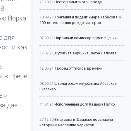
23.10.21
Нестор адыгского народа
 В
ью Йорка
10.09.21
Трагедия и подвиг Умара Хабекова: к
100-летию со дня рождения героя
е для
07.09.21
Народный комиссар просвещения
ности как
17.07.21
Духовная вершина Заура Налоева
ы
12.05.21
Творец оттисков времени
я в сфере
08.05.21
Шталагерхэм икIуэдыхьа Абазэхэ я
щIалэхэр
ь и
ва даёт
14.01.21
Исполненный долг Кадыра Натхо
27.12.25
Выставка в Дамаске посвящена
истории и наследию черкесов