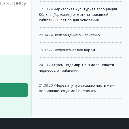
о адресу
17.10.24
Черкесская культурная ассоциация
Кёльна (Германия) отметила красивый
юбилей - 50 лет со дня основания
29.04.24
Возвращение в Черкесию
19.07.22
Сохраниться как народ
24.10.20
Джем Оздемир: Наш долг - спасти
черкесов от забвения.
21.08.20
«Через эту публикацию часть меня
возвращается домой впервые»
26.06.20
КАФФЕД выступила против
внесения поправок в Конституцию России
27.10.25
ЩоджэнцIыкIу Алий къызэралъхурэ