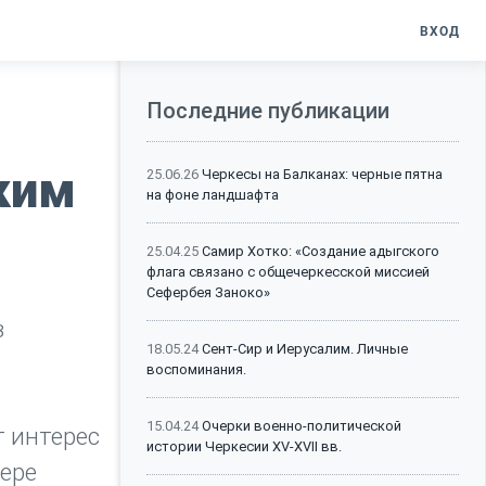
ВХОД
Последние публикации
ким
25.06.26
Черкесы на Балканах: черные пятна
на фоне ландшафта
25.04.25
Самир Хотко: «Создание адыгского
флага связано с общечеркесской миссией
Сефербея Заноко»
в
18.05.24
Сент-Сир и Иерусалим. Личные
воспоминания.
15.04.24
Очерки военно-политической
т интерес
истории Черкесии XV-XVII вв.
мере