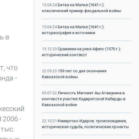
15.04.24
Битва на Малке (1641 г.):
классический пример феодальной войны
15.04.24
Битва на Малке (1641 г.):
историография и источники
ь в
13.12.23
Сражение на реке Афипс (1570 г.):
исторический контекст
т, что
22.05.23
159 лет со дня окончания
нда -
Кавказской войны
05.07.22
Личность Магомет Аш Атажукина в
контексте участия Хаджретской Кабарды в
Кавказской войне
кесский
 2006 -
22.10.21
Кемиргоко Идаров: происхождение,
историческая судьба, политические проекты
 тыс.