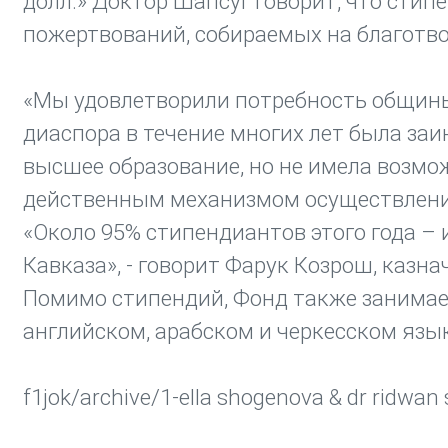
долл.» Доктор Шапсуг говорит, что сти
пожертвований, собираемых на благотв
«Мы удовлетворили потребность общины 
диаспора в течение многих лет была за
высшее образование, но не имела возмож
действенным механизмом осуществления
«Около 95% стипендиантов этого года – 
Кавказа», - говорит Фарук Козрош, казна
Помимо стипендий, Фонд также занимает
английском, арабском и черкесском язык
f1jok/archive/1-ella shogenova & dr ridwan