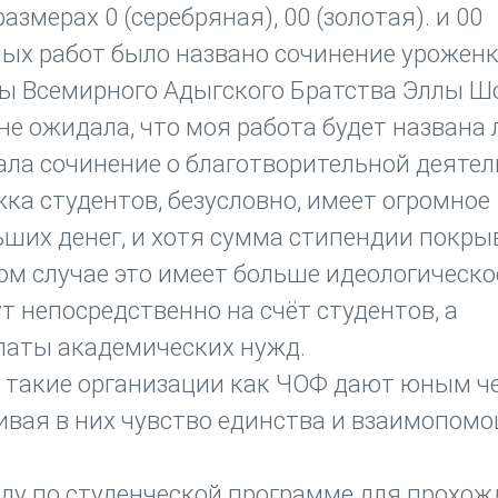
змерах 0 (серебряная), 00 (золотая). и 00
ных работ было названо сочинение урожен
ы Всемирного Адыгского Братства Эллы Ш
не ожидала, что моя работа будет названа 
ала сочинение о благотворительной деятел
ка студентов, безусловно, имеет огромное
ьших денег, и хотя сумма стипендии покры
ом случае это имеет больше идеологическо
т непосредственно на счёт студентов, а
платы академических нужд.
 такие организации как ЧОФ дают юным ч
вивая в них чувство единства и взаимопомо
оду по студенческой программе для прохо