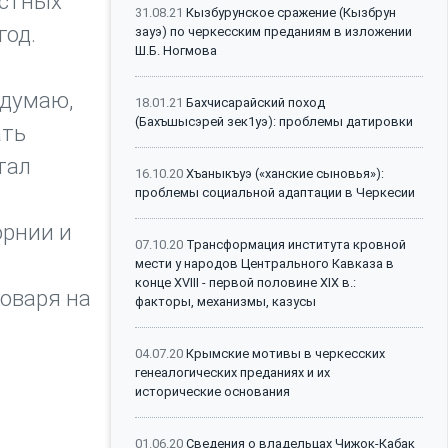
астных
31.08.21
Кызбурунское сражение (Кызбрун
год.
зауэ) по черкесским преданиям в изложении
Ш.Б. Ногмова
 думаю,
18.01.21
Бахчисарайский поход
(Бахъшысэрей зек1уэ): проблемы датировки
ать
тал
16.10.20
Хъаныкъуэ («ханские сыновья»):
проблемы социальной адаптации в Черкесии
орнии и
07.10.20
Трансформация института кровной
мести у народов Центрального Кавказа в
конце XVIII - первой половине XIX в.:
оваря на
факторы, механизмы, казусы
04.07.20
Крымские мотивы в черкесских
генеалогических преданиях и их
исторические основания
01.06.20
Сведения о владельцах Чижок-Кабак