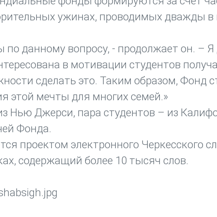
пендиальные фонды формируются за счет ч
орительных ужинах, проводимых дважды в 
по данному вопросу, - продолжает он. – Я
интересована в мотивации студентов получ
ности сделать это. Таким образом, Фонд с
 этой мечты для многих семей.»
из Нью Джерси, пара студентов – из Калиф
чей Фонда.
ся проектом электронного Черкесского сл
ах, содержащий более 10 тысяч слов.
 shabsigh.jpg