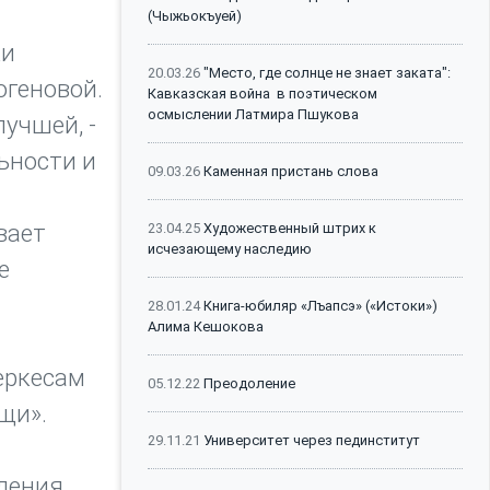
(Чыжьокъуей)
ки
20.03.26
"Место, где солнце не знает заката":
огеновой.
Кавказская война в поэтическом
осмыслении Латмира Пшукова
лучшей, -
ьности и
09.03.26
Каменная пристань слова
вает
23.04.25
Художественный штрих к
исчезающему наследию
е
28.01.24
Книга-юбиляр «Лъапсэ» («Истоки»)
Алима Кешокова
еркесам
05.12.22
Преодоление
щи».
29.11.21
Университет через пединститут
ждения