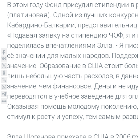
В этом году Фонд присудил стипендии в ра
(платиновая). Одной из лучших конкурс
Кабардино-Балкарии, представительниц
«Подавая заявку на стипендию ЧОФ, я и 
поделилась впечатлениями Элла. - Я пис
её значении для малых народов. Поддерж
значение. Образование в США стоит бол
лишь небольшую часть расходов, в данн
значение, чем финансовое. Деньги не иду
переводятся в учебное заведение для о
Оказывая помощь молодому поколению,
стимул к росту и успеху, тем самым раз
Элла Шогенова приехала в США в 2006 г