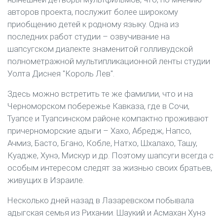
авторов проекта, послужит более широкому
приобщению детей к родному языку. Одна из
последних работ студии – озвучивание на
шапсугском диалекте знаменитой голливудской
полнометражной мультипликационной ленты студии
Уолта Диснея "Король Лев".
Здесь можно встретить те же фамилии, что и на
Черноморском побережье Кавказа, где в Сочи,
Туапсе и Туапсинском районе компактно проживают
причерноморские адыги – Хахо, Абредж, Напсо,
Ачмиз, Басто, Бгано, Кобле, Натхо, Шхалахо, Ташу,
Куадже, Хунэ, Мискур и др. Поэтому шапсуги всегда с
особым интересом следят за жизнью своих братьев,
живущих в Израиле.
Несколько дней назад в Лазаревском побывала
адыгская семья из Рихании. Шаукий и Асмахан Хунэ