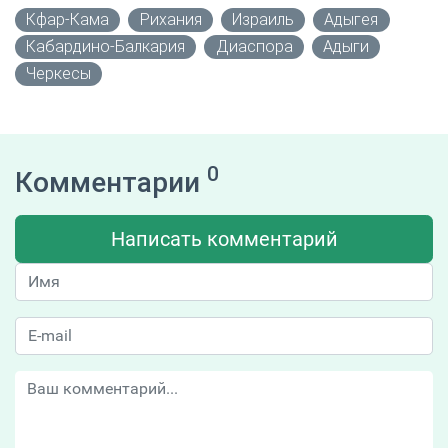
Кфар-Кама
Рихания
Израиль
Адыгея
Кабардино-Балкария
Диаспора
Адыги
Черкесы
0
Комментарии
Написать комментарий