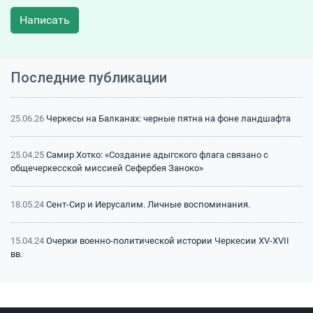
Написать
Последние публикации
25.06.26
Черкесы на Балканах: черные пятна на фоне ландшафта
25.04.25
Самир Хотко: «Создание адыгского флага связано с
общечеркесской миссией Сефербея Заноко»
18.05.24
Сент-Сир и Иерусалим. Личные воспоминания.
15.04.24
Очерки военно-политической истории Черкесии XV-XVII
вв.
15.04.24
Битва на Малке (1641 г.): классический пример
феодальной войны