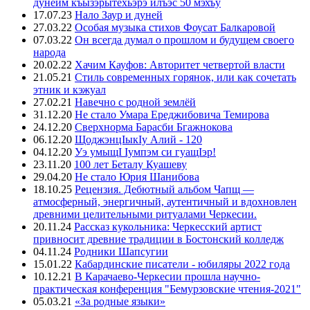
дунейм къызэрытехьэрэ илъэс 50 мэхъу
17.07.23
Нало Заур и дуней
27.03.22
Особая музыка стихов Фоусат Балкаровой
07.03.22
Он всегда думал о прошлом и будущем своего
народа
20.02.22
Хачим Кауфов: Авторитет четвертой власти
21.05.21
Стиль современных горянок, или как сочетать
этник и кэжуал
27.02.21
Навечно с родной землёй
31.12.20
Не стало Умара Ереджибовича Темирова
24.12.20
Сверхнорма Барасби Бгажнокова
06.12.20
ЩоджэнцIыкIу Алий - 120
04.12.20
Уэ умыщI Iумпэм си гуащIэр!
23.11.20
100 лет Беталу Куашеву
29.04.20
Не стало Юрия Шанибова
18.10.25
Рецензия. Дебютный альбом Чапщ —
атмосферный, энергичный, аутентичный и вдохновлен
древними целительными ритуалами Черкесии.
20.11.24
Рассказ кукольника: Черкесский артист
привносит древние традиции в Бостонский колледж
04.11.24
Родники Шапсугии
15.01.22
Кабардинские писатели - юбиляры 2022 года
10.12.21
В Карачаево-Черкесии прошла научно-
практическая конференция "Бемурзовские чтения-2021"
05.03.21
«За родные языки»