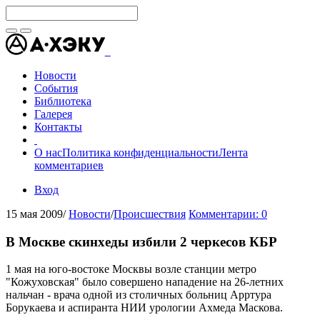
Новости
События
Библиотека
Галерея
Контакты
О нас
Политика конфиденциальности
Лента
комментариев
Вход
15 мая 2009
/
Новости
/
Происшествия
Комментарии: 0
В Москве скинхеды избили 2 черкесов КБР
1 мая на юго-востоке Москвы возле станции метро
"Кожуховская" было совершено нападение на 26-летних
нальчан - врача одной из столичных больниц Арртура
Борукаева и аспиранта НИИ урологии Ахмеда Маскова.