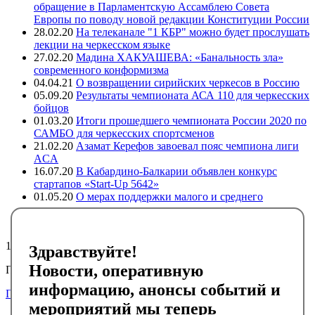
обращение в Парламентскую Ассамблею Совета
Европы по поводу новой редакции Конституции России
28.02.20
На телеканале "1 КБР" можно будет прослушать
лекции на черкесском языке
27.02.20
Мадина ХАКУАШЕВА: «Банальность зла»
современного конформизма
04.04.21
О возвращении сирийских черкесов в Россию
05.09.20
Результаты чемпионата АСА 110 для черкесских
бойцов
01.03.20
Итоги прошедшего чемпионата России 2020 по
САМБО для черкесских спортсменов
21.02.20
Азамат Керефов завоевал пояс чемпиона лиги
ACA
16.07.20
В Кабардино-Балкарии объявлен конкурс
стартапов «Start-Up 5642»
01.05.20
О мерах поддержки малого и среднего
предпринимательства в регионах компактного
проживания адыгов
10149
Здравствуйте!
Новости, оперативную
Подписывайтесь на черкесский инфоканал в Telegram
информацию, анонсы событий и
Подписаться
мероприятий мы теперь