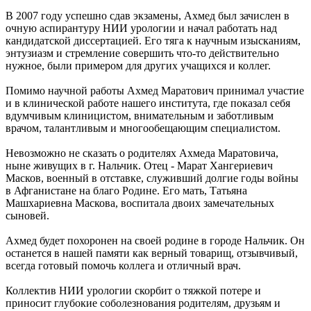
В 2007 году успешно сдав экзамены, Ахмед был зачислен в
очную аспирантуру НИИ урологии и начал работать над
кандидатской диссертацией. Его тяга к научным изысканиям,
энтузиазм и стремление совершить что-то действительно
нужное, были примером для других учащихся и коллег.
Помимо научной работы Ахмед Маратович принимал участие
и в клинической работе нашего института, где показал себя
вдумчивым клиницистом, внимательным и заботливым
врачом, талантливым и многообещающим специалистом.
Невозможно не сказать о родителях Ахмеда Маратовича,
ныне живущих в г. Нальчик. Отец - Марат Хангериевич
Масков, военный в отставке, служивший долгие годы войны
в Афганистане на благо Родине. Его мать, Татьяна
Машхариевна Маскова, воспитала двоих замечательных
сыновей.
Ахмед будет похоронен на своей родине в городе Нальчик. Он
останется в нашей памяти как верный товарищ, отзывчивый,
всегда готовый помочь коллега и отличный врач.
Коллектив НИИ урологии скорбит о тяжкой потере и
приносит глубокие соболезнования родителям, друзьям и