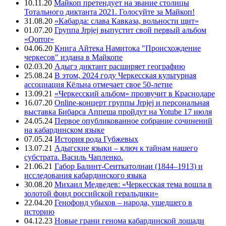
10.11.20
Майкоп претендует на звание столицы
Тотального диктанта 2021. Голосуйте за Майкоп!
31.08.20
«Кабарда: слава Кавказа, вольности щит»
01.07.20
Группа Jrpjej выпустит свой первый альбом
«Qorror»
04.06.20
Книга Айтека Намитока "Происхождение
черкесов" издана в Майкопе
02.03.20
Адыгэ диктант расширяет географию
25.08.24
В этом, 2024 году Черкесская культурная
ассоциация Кёльна отмечает свое 50-летие
13.09.21
«Черкесский альбом» прозвучит в Краснодаре
16.07.20
Online-концерт группы Jrpjej и персональная
выставка Бибарса Аппеша пройдут на Yotube 17 июля
24.05.24
Первое опубликованное собрание сочинений
на кабардинском языке
07.05.24
История рода Губжевых
13.07.21
Адыгские языки – ключ к тайнам нашего
субстрата. Василь Чапленко.
21.06.21
Габор Балинт-Сенткатолнаи (1844–1913) и
исследования кабардинского языка
30.08.20
Михаил Медведев: «Черкесская тема вошла в
золотой фонд российской геральдики»
22.04.20
Генофонд убыхов – народа, ушедшего в
историю
04.12.23
Новые грани генома кабардинской лошади