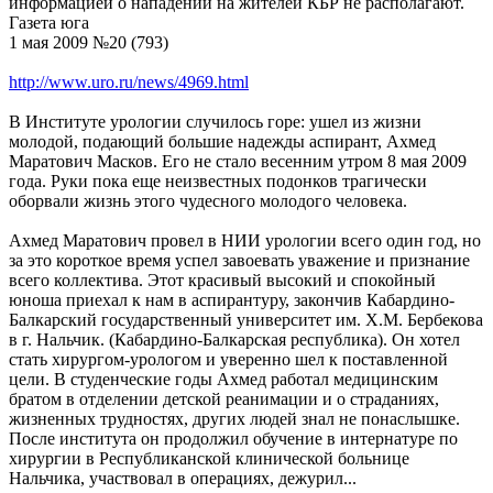
информацией о нападении на жителей КБР не располагают.
Газета юга
1 мая 2009 №20 (793)
http://www.uro.ru/news/4969.html
В Институте урологии случилось горе: ушел из жизни
молодой, подающий большие надежды аспирант, Ахмед
Маратович Масков. Его не стало весенним утром 8 мая 2009
года. Руки пока еще неизвестных подонков трагически
оборвали жизнь этого чудесного молодого человека.
Ахмед Маратович провел в НИИ урологии всего один год, но
за это короткое время успел завоевать уважение и признание
всего коллектива. Этот красивый высокий и спокойный
юноша приехал к нам в аспирантуру, закончив Кабардино-
Балкарский государственный университет им. Х.М. Бербекова
в г. Нальчик. (Кабардино-Балкарская республика). Он хотел
стать хирургом-урологом и уверенно шел к поставленной
цели. В студенческие годы Ахмед работал медицинским
братом в отделении детской реанимации и о страданиях,
жизненных трудностях, других людей знал не понаслышке.
После института он продолжил обучение в интернатуре по
хирургии в Республиканской клинической больнице
Нальчика, участвовал в операциях, дежурил...