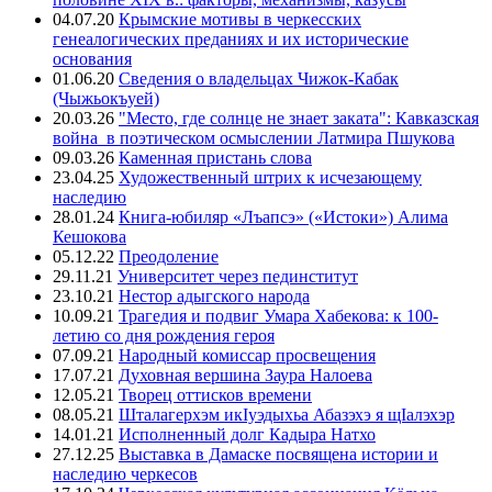
04.07.20
Крымские мотивы в черкесских
генеалогических преданиях и их исторические
основания
01.06.20
Сведения о владельцах Чижок-Кабак
(Чыжьокъуей)
20.03.26
"Место, где солнце не знает заката": Кавказская
война в поэтическом осмыслении Латмира Пшукова
09.03.26
Каменная пристань слова
23.04.25
Художественный штрих к исчезающему
наследию
28.01.24
Книга-юбиляр «Лъапсэ» («Истоки») Алима
Кешокова
05.12.22
Преодоление
29.11.21
Университет через пединститут
23.10.21
Нестор адыгского народа
10.09.21
Трагедия и подвиг Умара Хабекова: к 100-
летию со дня рождения героя
07.09.21
Народный комиссар просвещения
17.07.21
Духовная вершина Заура Налоева
12.05.21
Творец оттисков времени
08.05.21
Шталагерхэм икIуэдыхьа Абазэхэ я щIалэхэр
14.01.21
Исполненный долг Кадыра Натхо
27.12.25
Выставка в Дамаске посвящена истории и
наследию черкесов