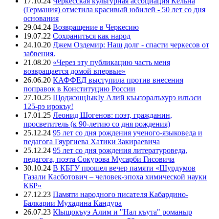
17.10.24
Черкесская культурная ассоциация Кёльна
(Германия) отметила красивый юбилей - 50 лет со дня
основания
29.04.24
Возвращение в Черкесию
19.07.22
Сохраниться как народ
24.10.20
Джем Оздемир: Наш долг - спасти черкесов от
забвения.
21.08.20
«Через эту публикацию часть меня
возвращается домой впервые»
26.06.20
КАФФЕД выступила против внесения
поправок в Конституцию России
27.10.25
ЩоджэнцIыкIу Алий къызэралъхурэ илъэси
125-рэ ирокъу!
17.01.25
Леонид Шогенов: поэт, гражданин,
просветитель (к 90-летию со дня рождения)
25.12.24
95 лет со дня рождения ученого-языковеда и
педагога Гяургиева Хатики Закираевича
25.12.24
95 лет со дня рождения литературоведа,
педагога, поэта Сокурова Мусарби Гисовича
30.10.24
В КБГУ прошел вечер памяти «Шурдумов
Газали Касботович – человек-эпоха химической науки
КБР»
27.12.23
Памяти народного писателя Кабардино-
Балкарии Мухадина Кандура
26.07.23
Кlыщокъуэ Алим и "Нал къута" романыр