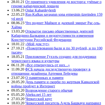
28.01.21
От приятного удивления до восторга: учёные о
геноме кабардинской лошади
13.06.23
Onlar Kabardeylerdi
22.05.23
Rus-Kafkas savaşının sona ermesinin üzerinden 159
yıl geçti
08.06.23
Что роднит Майкоп и далекий эмират Рас-эль-
Ха́йма
13.03.20
Открытое письмо общественных деятелей
Кабардино-Балкарии о недопустимости изменения
Конституции Российской Федерации
18.01.22
«Мой дом тут»
27.10.21
«Пожертвования были и по 30 рублей, и по 100
тысяч»
18.05.21
Приложение Гухэлъ создано для поддержки
черкесского языка и культуры
06.11.20
«Все отвернулись от них...»
11.09.20
ФСБ начала доследственную проверку в
отношении дизайнера Артемия Лебедева
23.07.20
О памятниках и памяти
20.05.20
День памяти и скорби по жертвам Кавказской
войны пройдет в Интернет
09.05.20
Возрождение старого обычая
05.05.20
Aheku.net 15 лет
27.03.20
Черкесский круг
18.03.20
Черкесский писатель Адель Башкауи направил