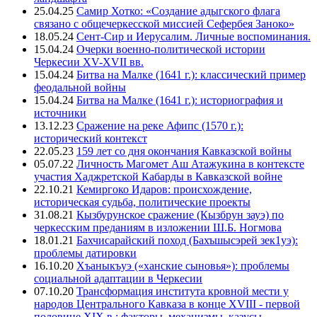
25.04.25
Самир Хотко: «Создание адыгского флага
связано с общечеркесской миссией Сефербея Заноко»
18.05.24
Сент-Сир и Иерусалим. Личные воспоминания.
15.04.24
Очерки военно-политической истории
Черкесии XV-XVII вв.
15.04.24
Битва на Малке (1641 г.): классический пример
феодальной войны
15.04.24
Битва на Малке (1641 г.): историография и
источники
13.12.23
Сражение на реке Афипс (1570 г.):
исторический контекст
22.05.23
159 лет со дня окончания Кавказской войны
05.07.22
Личность Магомет Аш Атажукина в контексте
участия Хаджретской Кабарды в Кавказской войне
22.10.21
Кемиргоко Идаров: происхождение,
историческая судьба, политические проекты
31.08.21
Кызбурунское сражение (Кызбрун зауэ) по
черкесским преданиям в изложении Ш.Б. Ногмова
18.01.21
Бахчисарайский поход (Бахъшысэрей зек1уэ):
проблемы датировки
16.10.20
Хъаныкъуэ («ханские сыновья»): проблемы
социальной адаптации в Черкесии
07.10.20
Трансформация института кровной мести у
народов Центрального Кавказа в конце XVIII - первой
половине XIX в.: факторы, механизмы, казусы