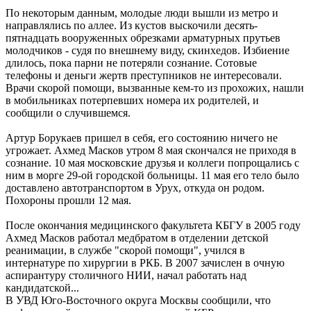
По некоторым данным, молодые люди вышли из метро и
направлялись по аллее. Из кустов выскочили десять-
пятнадцать вооруженных обрезками арматурных прутьев
молодчиков - судя по внешнему виду, скинхедов. Избиение
длилось, пока парни не потеряли сознание. Сотовые
телефоны и деньги жертв преступников не интересовали.
Врачи скорой помощи, вызванные кем-то из прохожих, нашли
в мобильниках потерпевших номера их родителей, и
сообщили о случившемся.
Артур Борукаев пришел в себя, его состоянию ничего не
угрожает. Ахмед Масков утром 8 мая скончался не приходя в
сознание. 10 мая московские друзья и коллеги попрощались с
ним в морге 29-ой городской больницы. 11 мая его тело было
доставлено автотранспортом в Урух, откуда он родом.
Похороны прошли 12 мая.
После окончания медицинского факультета КБГУ в 2005 году
Ахмед Масков работал медбратом в отделении детской
реанимации, в службе "скорой помощи", учился в
интернатуре по хирургии в РКБ. В 2007 зачислен в очную
аспирантуру столичного НИИ, начал работать над
кандидатской...
В УВД Юго-Восточного округа Москвы сообщили, что