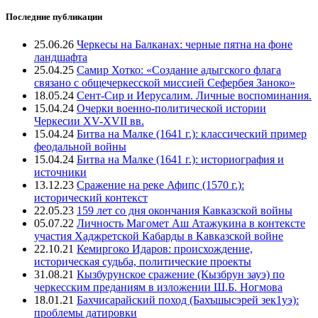
Последние публикации
25.06.26
Черкесы на Балканах: черные пятна на фоне
ландшафта
25.04.25
Самир Хотко: «Создание адыгского флага
связано с общечеркесской миссией Сефербея Заноко»
18.05.24
Сент-Сир и Иерусалим. Личные воспоминания.
15.04.24
Очерки военно-политической истории
Черкесии XV-XVII вв.
15.04.24
Битва на Малке (1641 г.): классический пример
феодальной войны
15.04.24
Битва на Малке (1641 г.): историография и
источники
13.12.23
Сражение на реке Афипс (1570 г.):
исторический контекст
22.05.23
159 лет со дня окончания Кавказской войны
05.07.22
Личность Магомет Аш Атажукина в контексте
участия Хаджретской Кабарды в Кавказской войне
22.10.21
Кемиргоко Идаров: происхождение,
историческая судьба, политические проекты
31.08.21
Кызбурунское сражение (Кызбрун зауэ) по
черкесским преданиям в изложении Ш.Б. Ногмова
18.01.21
Бахчисарайский поход (Бахъшысэрей зек1уэ):
проблемы датировки