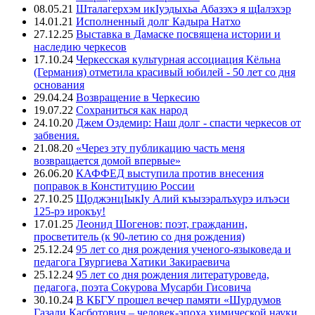
08.05.21
Шталагерхэм икIуэдыхьа Абазэхэ я щIалэхэр
14.01.21
Исполненный долг Кадыра Натхо
27.12.25
Выставка в Дамаске посвящена истории и
наследию черкесов
17.10.24
Черкесская культурная ассоциация Кёльна
(Германия) отметила красивый юбилей - 50 лет со дня
основания
29.04.24
Возвращение в Черкесию
19.07.22
Сохраниться как народ
24.10.20
Джем Оздемир: Наш долг - спасти черкесов от
забвения.
21.08.20
«Через эту публикацию часть меня
возвращается домой впервые»
26.06.20
КАФФЕД выступила против внесения
поправок в Конституцию России
27.10.25
ЩоджэнцIыкIу Алий къызэралъхурэ илъэси
125-рэ ирокъу!
17.01.25
Леонид Шогенов: поэт, гражданин,
просветитель (к 90-летию со дня рождения)
25.12.24
95 лет со дня рождения ученого-языковеда и
педагога Гяургиева Хатики Закираевича
25.12.24
95 лет со дня рождения литературоведа,
педагога, поэта Сокурова Мусарби Гисовича
30.10.24
В КБГУ прошел вечер памяти «Шурдумов
Газали Касботович – человек-эпоха химической науки