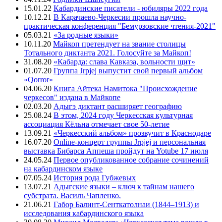
15.01.22
Кабардинские писатели - юбиляры 2022 года
10.12.21
В Карачаево-Черкесии прошла научно-
практическая конференция "Бемурзовские чтения-2021"
05.03.21
«За родные языки»
10.11.20
Майкоп претендует на звание столицы
Тотального диктанта 2021. Голосуйте за Майкоп!
31.08.20
«Кабарда: слава Кавказа, вольности щит»
01.07.20
Группа Jrpjej выпустит свой первый альбом
«Qorror»
04.06.20
Книга Айтека Намитока "Происхождение
черкесов" издана в Майкопе
02.03.20
Адыгэ диктант расширяет географию
25.08.24
В этом, 2024 году Черкесская культурная
ассоциация Кёльна отмечает свое 50-летие
13.09.21
«Черкесский альбом» прозвучит в Краснодаре
16.07.20
Online-концерт группы Jrpjej и персональная
выставка Бибарса Аппеша пройдут на Yotube 17 июля
24.05.24
Первое опубликованное собрание сочинений
на кабардинском языке
07.05.24
История рода Губжевых
13.07.21
Адыгские языки – ключ к тайнам нашего
субстрата. Василь Чапленко.
21.06.21
Габор Балинт-Сенткатолнаи (1844–1913) и
исследования кабардинского языка