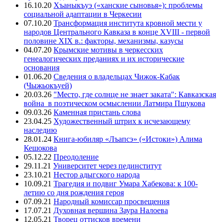
16.10.20
Хъаныкъуэ («ханские сыновья»): проблемы
социальной адаптации в Черкесии
07.10.20
Трансформация института кровной мести у
народов Центрального Кавказа в конце XVIII - первой
половине XIX в.: факторы, механизмы, казусы
04.07.20
Крымские мотивы в черкесских
генеалогических преданиях и их исторические
основания
01.06.20
Сведения о владельцах Чижок-Кабак
(Чыжьокъуей)
20.03.26
"Место, где солнце не знает заката": Кавказская
война в поэтическом осмыслении Латмира Пшукова
09.03.26
Каменная пристань слова
23.04.25
Художественный штрих к исчезающему
наследию
28.01.24
Книга-юбиляр «Лъапсэ» («Истоки») Алима
Кешокова
05.12.22
Преодоление
29.11.21
Университет через пединститут
23.10.21
Нестор адыгского народа
10.09.21
Трагедия и подвиг Умара Хабекова: к 100-
летию со дня рождения героя
07.09.21
Народный комиссар просвещения
17.07.21
Духовная вершина Заура Налоева
12.05.21
Творец оттисков времени