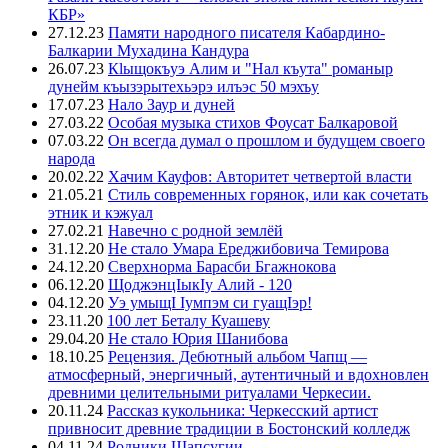
КБР»
27.12.23
Памяти народного писателя Кабардино-
Балкарии Мухадина Кандура
26.07.23
Кlыщокъуэ Алим и "Нал къута" романыр
дунейм къызэрытехьэрэ илъэс 50 мэхъу
17.07.23
Нало Заур и дуней
27.03.22
Особая музыка стихов Фоусат Балкаровой
07.03.22
Он всегда думал о прошлом и будущем своего
народа
20.02.22
Хачим Кауфов: Авторитет четвертой власти
21.05.21
Стиль современных горянок, или как сочетать
этник и кэжуал
27.02.21
Навечно с родной землёй
31.12.20
Не стало Умара Ереджибовича Темирова
24.12.20
Сверхнорма Барасби Бгажнокова
06.12.20
ЩоджэнцIыкIу Алий - 120
04.12.20
Уэ умыщI Iумпэм си гуащIэр!
23.11.20
100 лет Беталу Куашеву
29.04.20
Не стало Юрия Шанибова
18.10.25
Рецензия. Дебютный альбом Чапщ —
атмосферный, энергичный, аутентичный и вдохновлен
древними целительными ритуалами Черкесии.
20.11.24
Рассказ кукольника: Черкесский артист
привносит древние традиции в Бостонский колледж
04.11.24
Родники Шапсугии