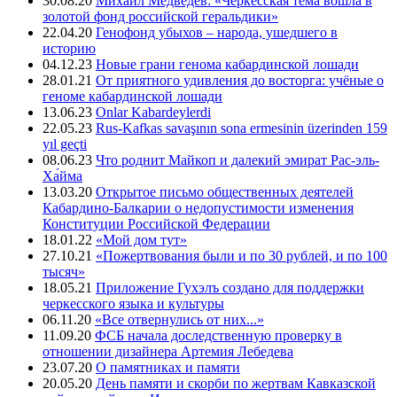
30.08.20
Михаил Медведев: «Черкесская тема вошла в
золотой фонд российской геральдики»
22.04.20
Генофонд убыхов – народа, ушедшего в
историю
04.12.23
Новые грани генома кабардинской лошади
28.01.21
От приятного удивления до восторга: учёные о
геноме кабардинской лошади
13.06.23
Onlar Kabardeylerdi
22.05.23
Rus-Kafkas savaşının sona ermesinin üzerinden 159
yıl geçti
08.06.23
Что роднит Майкоп и далекий эмират Рас-эль-
Ха́йма
13.03.20
Открытое письмо общественных деятелей
Кабардино-Балкарии о недопустимости изменения
Конституции Российской Федерации
18.01.22
«Мой дом тут»
27.10.21
«Пожертвования были и по 30 рублей, и по 100
тысяч»
18.05.21
Приложение Гухэлъ создано для поддержки
черкесского языка и культуры
06.11.20
«Все отвернулись от них...»
11.09.20
ФСБ начала доследственную проверку в
отношении дизайнера Артемия Лебедева
23.07.20
О памятниках и памяти
20.05.20
День памяти и скорби по жертвам Кавказской