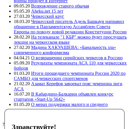
войны пройдет в Интернет
09.05.20
Возрождение старого обычая
05.05.20
Aheku.net 15 лет
27.03.20
Черкесский круг
18.03.20
Черкесский писатель Адель Башкауи направил
обращение в Парламентскую Ассамблею Совета
Европы по поводу новой редакции Конституции России
28.02.20
На телеканале "1 КБР" можно будет прослушать
лекции на черкесском языке
27.02.20
Мадина ХАКУАШЕВА: «Банальность зла»
современного конформизма
04.04.21
О возвращении сирийских черкесов в Россию
05.09.20
Результаты чемпионата АСА 110 для черкесских
бойцов
01.03.20
Итоги прошедшего чемпионата России 2020 по
САМБО для черкесских спортсменов
21.02.20
Азамат Керефов завоевал пояс чемпиона лиги
ACA
16.07.20
В Кабардино-Балкарии объявлен конкурс
стартапов «Start-Up 5642»
01.05.20
О мерах поддержки малого и среднего
предпринимательства в регионах компактного
проживания адыгов
7393
Здравствуйте!